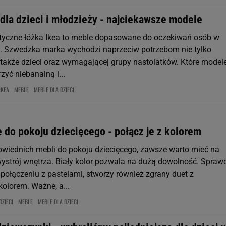
dla dzieci i młodzieży - najciekawsze modele
ktyczne łóżka Ikea to meble dopasowane do oczekiwań osób w
 Szwedzka marka wychodzi naprzeciw potrzebom nie tylko
e także dzieci oraz wymagającej grupy nastolatków. Które model
yć niebanalną i...
IKEA
MEBLE
MEBLE DLA DZIECI
 do pokoju dziecięcego - połącz je z kolorem
wiednich mebli do pokoju dziecięcego, zawsze warto mieć na
ystrój wnętrza. Biały kolor pozwala na dużą dowolność. Spraw
 połączeniu z pastelami, stworzy również zgrany duet z
olorem. Ważne, a...
DZIECI
MEBLE
MEBLE DLA DZIECI