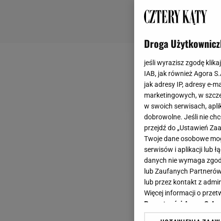
Droga Użytkownicz
jeśli wyrazisz zgodę klika
IAB, jak również Agora S
jak adresy IP, adresy e-m
marketingowych, w szcze
w swoich serwisach, aplik
dobrowolne. Jeśli nie ch
przejdź do „Ustawień Z
Twoje dane osobowe mogą
serwisów i aplikacji lub
danych nie wymaga zgody 
lub Zaufanych Partnerów
lub przez kontakt z admi
Więcej informacji o prz
Prywatności Agora S.A.