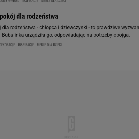
DOMY GWIAZD
INSPIRACJE
MEBLE DLA DZIECI
 pokój dla rodzeństwa
 dla rodzeństwa - chłopca i dziewczynki - to prawdziwe wyzwan
y Bubulinka urządziła go, odpowiadając na potrzeby obojga.
DEKORACJE
INSPIRACJE
MEBLE DLA DZIECI