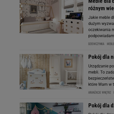
Meble dla d
różnym wi
Jakie meble d
dużym wyzwani
oczekiwania m
podpowiadamy,
DZIEWCZYNKA
MEBL
Pokój dla n
Urządzanie po
mebli. To zad
bezpieczeństw
które Wam w 
ARANŻACJE WNĘTRZ
Pokój dla 