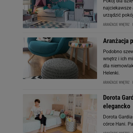
Pokój dla dzie
najciekawsze 
urządzić pokój
ARANŻACJE WNĘTRZ
Aranżacja 
Podobno szewc
wnętrz i ich 
dla niemowlak
Helenki.
ARANŻACJE WNĘTRZ
Dorota Gard
elegancko
Dorota Gardias
córce Hani. Pa