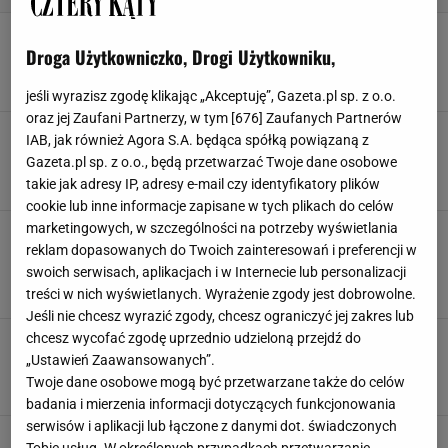
Kuchnia w zabudowie
Droga Użytkowniczko, Drogi Użytkowniku,
ARANŻACJA KUCHNI
KUCHNIA
MEBLE KUCHENNE
PROJEKTOWANIE WNĘTRZ
jeśli wyrazisz zgodę klikając „Akceptuję”, Gazeta.pl sp. z o.o.
oraz jej Zaufani Partnerzy, w tym [
676
] Zaufanych Partnerów
Cargo: przechowywanie pod blatem roboczym w
IAB, jak również Agora S.A. będąca spółką powiązaną z
kuchni
Gazeta.pl sp. z o.o., będą przetwarzać Twoje dane osobowe
ARANŻACJA KUCHNI
CARGO
KUCHNIA
MEBLE KUCHENNE
takie jak adresy IP, adresy e-mail czy identyfikatory plików
cookie lub inne informacje zapisane w tych plikach do celów
marketingowych, w szczególności na potrzeby wyświetlania
Kuchnia rustykalna. Jak urządzić kuchnię
reklam dopasowanych do Twoich zainteresowań i preferencji w
rustykalną
swoich serwisach, aplikacjach i w Internecie lub personalizacji
KUCHNIA
KUCHNIA RUSTYKALNA
MEBLE KUCHENNE
MEBLE RUSTYKALNE DO KUCHNI
treści w nich wyświetlanych. Wyrażenie zgody jest dobrowolne.
Jeśli nie chcesz wyrazić zgody, chcesz ograniczyć jej zakres lub
chcesz wycofać zgodę uprzednio udzieloną przejdź do
5 kuchni w stylu retro. Jak powinna wyglądać
kuchnia retro?
„Ustawień Zaawansowanych”.
Twoje dane osobowe mogą być przetwarzane także do celów
ARANŻACJE KUCHNI
KUCHNIA
KUCHNIA RETRO
KUCHNIE
badania i mierzenia informacji dotyczących funkcjonowania
serwisów i aplikacji lub łączone z danymi dot. świadczonych
Meble kuchenne. Gdzie można kupić najtańsze