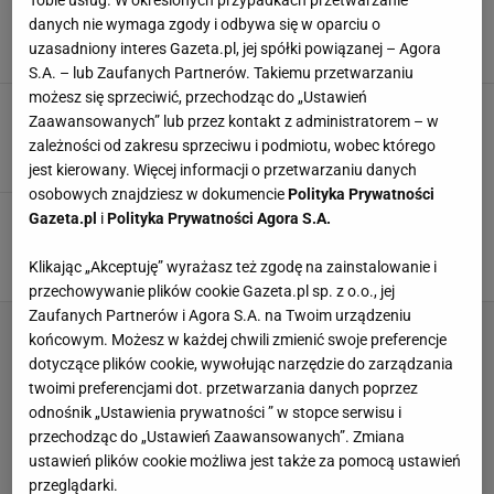
Tobie usług. W określonych przypadkach przetwarzanie
gotowe zabudowy kuchenne
danych nie wymaga zgody i odbywa się w oparciu o
KUCHNIA
MEBLE KUCHENNE
uzasadniony interes Gazeta.pl, jej spółki powiązanej – Agora
MEBLE KUCHENNE BLACK RED WHITE
MEBLE KUCHENNE BODZIO
S.A. – lub Zaufanych Partnerów. Takiemu przetwarzaniu
możesz się sprzeciwić, przechodząc do „Ustawień
Szara kuchnia. 22 modne aranżacje
Zaawansowanych” lub przez kontakt z administratorem – w
ARANŻACJE WNĘTRZ
KUCHNIA
MEBLE
MEBLE KUCHENNE
zależności od zakresu sprzeciwu i podmiotu, wobec którego
jest kierowany. Więcej informacji o przetwarzaniu danych
osobowych znajdziesz w dokumencie
Polityka Prywatności
Mała kuchnia w bloku pełna dobrych
Gazeta.pl
i
Polityka Prywatności Agora S.A.
rozwiązań. 12 inspirujących wnętrz
AGD
ARANŻACJA KUCHNI
ARANŻACJE KUCHNI
KUCHNIA
Klikając „Akceptuję” wyrażasz też zgodę na zainstalowanie i
przechowywanie plików cookie Gazeta.pl sp. z o.o., jej
Zaufanych Partnerów i Agora S.A. na Twoim urządzeniu
końcowym. Możesz w każdej chwili zmienić swoje preferencje
dotyczące plików cookie, wywołując narzędzie do zarządzania
twoimi preferencjami dot. przetwarzania danych poprzez
odnośnik „Ustawienia prywatności ” w stopce serwisu i
przechodząc do „Ustawień Zaawansowanych”. Zmiana
ustawień plików cookie możliwa jest także za pomocą ustawień
przeglądarki.