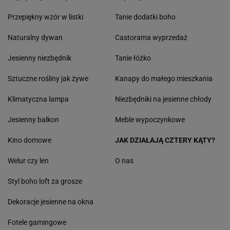
Przepiękny wzór w listki
Tanie dodatki boho
Naturalny dywan
Castorama wyprzedaż
Jesienny niezbędnik
Tanie łóżko
Sztuczne rośliny jak żywe
Kanapy do małego mieszkania
Klimatyczna lampa
Niezbędniki na jesienne chłody
Jesienny balkon
Meble wypoczynkowe
Kino domowe
JAK DZIAŁAJĄ CZTERY KĄTY?
Welur czy len
O nas
Styl boho loft za grosze
Dekoracje jesienne na okna
Fotele gamingowe