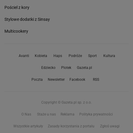
Pościel z kory
Stylowe dodatki z Sinsay
Multicookery
Avanti
Kobieta
Haps
Podróże
Sport
Kultura
Edziecko
Plotek
Gazeta.pl
Poczta
Newsletter
Facebook
RSS
Copyright © Gazeta.pl sp. z o.o.
O Nas
Staże u nas
Reklama
Polityka prywatności
Wszystkie artykuły
Zasady korzystania z portalu
Zgłoś uwagi