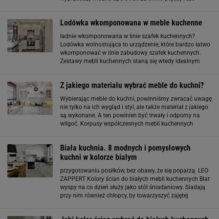
szafki, jak i elementy całych systemów kuchennych, które
sprawdzą się w małych mieszkaniach
Lodówka wkomponowana w meble kuchenne
ładnie wkomponowana w linie szafek kuchennych?
Lodówka wolnostojąca to urządzenie, które bardzo łatwo
wkomponować w linie zabudowy szafek kuchennych.
Zestawy mebli kuchennych staną się wtedy idealnym
otoczeniem dla lodówki. W kuchni zabudowa kuchenna
powinna być odpowiednio ustawiona
Z jakiego materiału wybrać meble do kuchni?
Wybierając meble do kuchni, powinniśmy zwracać uwagę
nie tylko na ich wygląd i styl, ale także materiał z jakiego
są wykonane. A ten powinien być trwały i odporny na
wilgoć. Korpusy współczesnych mebli kuchennych
wykonywane są z laminowanej płyty wiórowej. Do
produkcji bardziej widocznych części
Biała kuchnia. 8 modnych i pomysłowych
kuchni w kolorze białym
przygotowaniu posiłków, bez obawy, że się poparzą. LEO
ZAPPERT Kolory ścian do białych mebli kuchennych Blat
wyspy na co dzień służy jako stół śniadaniowy. Siadają
przy nim również chłopcy, by towarzyszyć zajętej
gotowaniem mamie. W razie potrzeby bywa też
wygodnym miejscem pracy dobrze oświetlonym