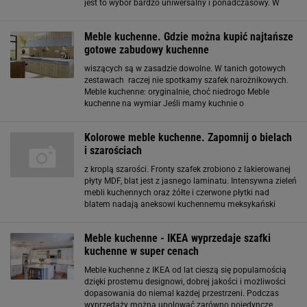
jest to wybór bardzo uniwersalny i ponadczasowy. W
ofercie marki znajdziemy zarówno klasyczne, jak i
bardziej nowoczesne modele. W małych
Meble kuchenne. Gdzie można kupić najtańsze
gotowe zabudowy kuchenne
wiszących są w zasadzie dowolne. W tanich gotowych
zestawach raczej nie spotkamy szafek narożnikowych.
Meble kuchenne: oryginalnie, choć niedrogo Meble
kuchenne na wymiar Jeśli mamy kuchnie o
niestandardowych wymiarach możemy być zmuszeni do
zamówienia kuchni u stolarza. Wówczas potrzebny nam
Kolorowe meble kuchenne. Zapomnij o bielach
będzie dobry
i szarościach
z kroplą szarości. Fronty szafek zrobiono z lakierowanej
płyty MDF, blat jest z jasnego laminatu. Intensywna zieleń
mebli kuchennych oraz żółte i czerwone płytki nad
blatem nadają aneksowi kuchennemu meksykański
klimat. Zabudowa kuchenna zrobiona jest z lakierowanej
na czerwono płyty MDF. Kontrastują
Meble kuchenne - IKEA wyprzedaje szafki
kuchenne w super cenach
Meble kuchenne z IKEA od lat cieszą się popularnością
dzięki prostemu designowi, dobrej jakości i możliwości
dopasowania do niemal każdej przestrzeni. Podczas
wyprzedaży można upolować zarówno pojedyncze