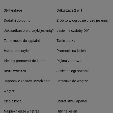
Styl vintage
Odkurzacz 2 w 1
Dodatki do domu
Zrób to w ogrodzie przed jesienią
Jak zadbać o storczyki jesienią?
Jesienne ozdoby DIY
Tanie meble do sypialni
Tanie biurka
Hamptons style
Promocje na jesień
Idealny pomocnik do kuchni
Piękna zastawa
Retro wnętrza
Jesienne ogrzewanie
Japońskie zasady urządzania
Ceramika do wnętrz
wnętrz
Ciepłe koce
Sekret stylu japandi
Najpiękniejsze wnętrza
Hity na jesień