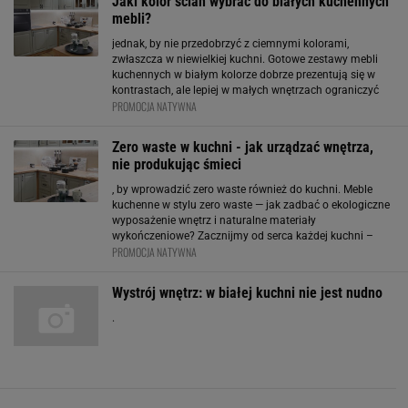
Jaki kolor ścian wybrać do białych kuchennych
mebli?
jednak, by nie przedobrzyć z ciemnymi kolorami,
zwłaszcza w niewielkiej kuchni. Gotowe zestawy mebli
kuchennych w białym kolorze dobrze prezentują się w
kontrastach, ale lepiej w małych wnętrzach ograniczyć
PROMOCJA NATYWNA
czerń. Stylowe połączenia – od Skandynawii po boho
Wybór koloru ścian zależy też od stylu, w jakim chcemy
urządzić
Zero waste w kuchni - jak urządzać wnętrza,
nie produkując śmieci
, by wprowadzić zero waste również do kuchni. Meble
kuchenne w stylu zero waste — jak zadbać o ekologiczne
wyposażenie wnętrz i naturalne materiały
wykończeniowe? Zacznijmy od serca każdej kuchni –
PROMOCJA NATYWNA
mebli. To one tworzą bazę aranżacji i odpowiadają za
organizację przestrzeni. Jak wybrać meble kuchenne
Merkury
Wystrój wnętrz: w białej kuchni nie jest nudno
.