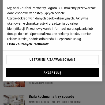
My, nasi Zaufani Partnerzy i Agora S.A. możemy przetwarzać
dane osobowe w następujących celach:
Użycie dokładnych danych geolokalizacyjnych. Aktywne
skanowanie charakterystyki urządzenia do celów
identyfikacji. Przechowywanie informacji na urządzeniu lub
dostęp do nich. Spersonalizowane reklamy i treści, pomiar
reklam i treści, badnie odbiorców i ulepszanie usług.
Lista Zaufanych Partnerów
USTAWIENIA ZAAWANSOWANE
AKCEPTUJĘ
Metamorfoza kuchni - lifting, który dodaje lat
ARANŻACJE KUCHNI
KUCHNIA
MEBLE KUCHENNE
METAMORFOZA KUCHNI
Biała kuchnia na trzy sposoby
ARANŻACJE KUCHNI
KOLORY
MEBLE KUCHENNE