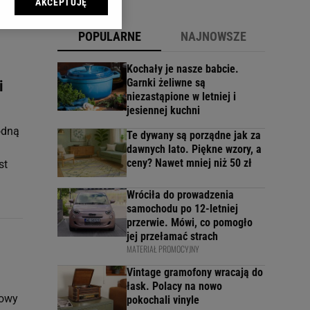
AKCEPTUJĘ
l sp. z o.o., jej
ić swoje preferencje
POPULARNE
NAJNOWSZE
arzania danych poprzez
ych”. Zmiana ustawień
Kochały je nasze babcie.
Garnki żeliwne są
i
niezastąpione w letniej i
ach:
jesiennej kuchni
 celów identyfikacji.
omiar reklam i treści,
odną
Te dywany są porządne jak za
dawnych lato. Piękne wzory, a
ceny? Nawet mniej niż 50 zł
st
Wróciła do prowadzenia
samochodu po 12-letniej
przerwie. Mówi, co pomogło
jej przełamać strach
MATERIAŁ PROMOCYJNY
Vintage gramofony wracają do
łask. Polacy na nowo
nowy
pokochali vinyle