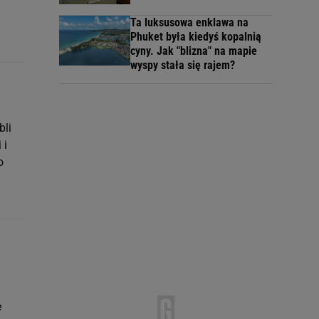
Ta luksusowa enklawa na
Phuket była kiedyś kopalnią
cyny. Jak "blizna" na mapie
wyspy stała się rajem?
bli
 i
o
e