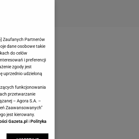
6
] Zaufanych Partnerów
woje dane osobowe takie
likach do celów
teresowań i preferencji
ażenie zgody jest
dę uprzednio udzieloną
yczących funkcjonowania
kach przetwarzanie
ązanej – Agora S.A. –
awień Zaawansowanych”
go jest kierowany.
ości Gazeta.pl
i
Polityka