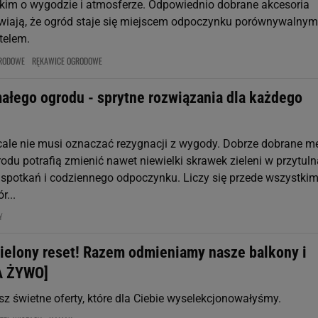
kim o wygodzie i atmosferze. Odpowiednio dobrane akcesoria
iają, że ogród staje się miejscem odpoczynku porównywalnym
telem.
RODOWE
RĘKAWICE OGRODOWE
ałego ogrodu - sprytne rozwiązania dla każdego
ale nie musi oznaczać rezygnacji z wygody. Dobrze dobrane m
odu potrafią zmienić nawet niewielki skrawek zieleni w przytuln
u, spotkań i codziennego odpoczynku. Liczy się przede wszystki
r...
NY
ielony reset! Razem odmieniamy nasze balkony i
A ŻYWO]
sz świetne oferty, które dla Ciebie wyselekcjonowałyśmy.