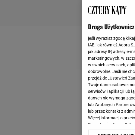
Droga Użytkownicz
jeśli wyrazisz zgodę klika
IAB, jak również Agora S
jak adresy IP, adresy e-m
marketingowych, w szcze
w swoich serwisach, aplik
dobrowolne. Jeśli nie ch
przejdź do „Ustawień Z
Twoje dane osobowe mogą
serwisów i aplikacji lub
danych nie wymaga zgody 
lub Zaufanych Partnerów
lub przez kontakt z admi
Więcej informacji o prz
Prywatności Agora S.A.