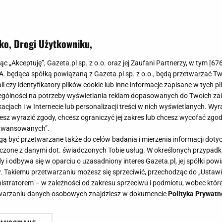
ko, Drogi Użytkowniku,
jąc „Akceptuję”, Gazeta.pl sp. z o.o. oraz jej Zaufani Partnerzy, w tym [
67
.A. będąca spółką powiązaną z Gazeta.pl sp. z o.o., będą przetwarzać T
ail czy identyfikatory plików cookie lub inne informacje zapisane w tych p
gólności na potrzeby wyświetlania reklam dopasowanych do Twoich zain
acjach i w Internecie lub personalizacji treści w nich wyświetlanych. Wyr
cesz wyrazić zgody, chcesz ograniczyć jej zakres lub chcesz wycofać zgo
aawansowanych”.
 być przetwarzane także do celów badania i mierzenia informacji dot
 łączone z danymi dot. świadczonych Tobie usług. W określonych przypad
i odbywa się w oparciu o uzasadniony interes Gazeta.pl, jej spółki powi
. Takiemu przetwarzaniu możesz się sprzeciwić, przechodząc do „Ust
nistratorem – w zależności od zakresu sprzeciwu i podmiotu, wobec które
etwarzaniu danych osobowych znajdziesz w dokumencie
Polityka Prywatn