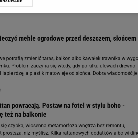
WANSOWANE
żasz też zgodę na zainstalowanie i przechowywanie plików cookie Gazeta.p
gora S.A. na Twoim urządzeniu końcowym. Możesz w każdej chwili zmien
 wywołując narzędzie do zarządzania twoimi preferencjami dot. przetw
ywatności ” w stopce serwisu i przechodząc do „Ustawień Zaawansowan
st także za pomocą ustawień przeglądarki.
ieczyć meble ogrodowe przed deszczem, słońcem 
rzy i Agora S.A. możemy przetwarzać dane osobowe w następujących cel
 geolokalizacyjnych. Aktywne skanowanie charakterystyki urządzenia do
 na urządzeniu lub dostęp do nich. Spersonalizowane reklamy i treści, p
e potrafią zmienić taras, balkon albo kawałek trawnika w wyg
zanie usług.
Lista Zaufanych Partnerów
ynku. Problem zaczyna się wtedy, gdy po kilku ulewach drewno
l łapie rdzę, a plastik matowieje od słońca. Dobra wiadomość je
NY
attan powracają. Postaw na fotel w stylu boho -
ę też na balkonie
i się szybka, wiosenna metamorfoza wnętrza bez remontu,
t prostsza, niż myślisz. Kilka rattanowych dodatków albo wikli