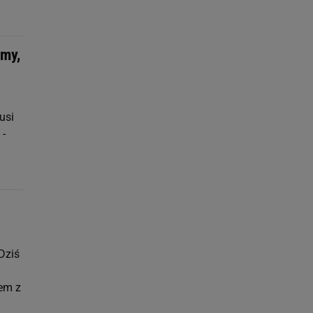
my,
usi
 -
Dziś
lem z