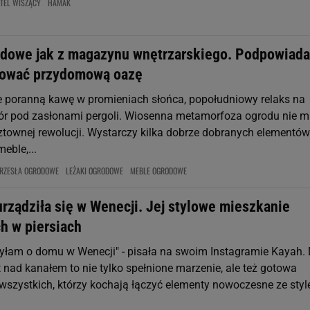
TEL WISZĄCY
HAMAK
dowe jak z magazynu wnętrzarskiego. Podpowiada
żować przydomową oazę
 poranną kawę w promieniach słońca, popołudniowy relaks na
zór pod zasłonami pergoli. Wiosenna metamorfoza ogrodu nie m
townej rewolucji. Wystarczy kilka dobrze dobranych elementów
eble,...
RZESŁA OGRODOWE
LEŻAKI OGRODOWE
MEBLE OGRODOWE
rządziła się w Wenecji. Jej stylowe mieszkanie
h w piersiach
łam o domu w Wenecji" - pisała na swoim Instagramie Kayah. 
 nad kanałem to nie tylko spełnione marzenie, ale też gotowa
a wszystkich, którzy kochają łączyć elementy nowoczesne ze sty