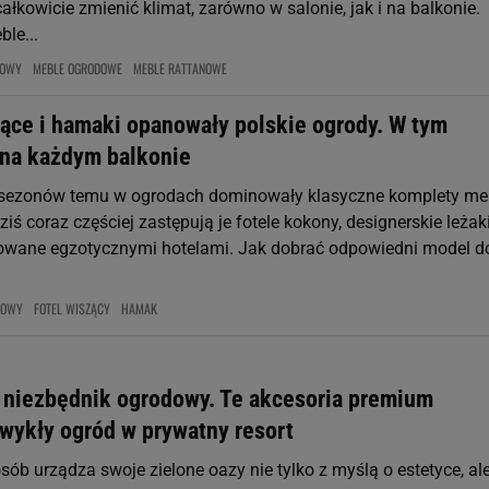
 całkowicie zmienić klimat, zarówno w salonie, jak i na balkonie.
ble...
NOWY
MEBLE OGRODOWE
MEBLE RATTANOWE
zące i hamaki opanowały polskie ogrody. W tym
 na każdym balkonie
 sezonów temu w ogrodach dominowały klasyczne komplety me
iś coraz częściej zastępują je fotele kokony, designerskie leżaki
owane egzotycznymi hotelami. Jak dobrać odpowiedni model d
DOWY
FOTEL WISZĄCY
HAMAK
niezbędnik ogrodowy. Te akcesoria premium
zwykły ogród w prywatny resort
sób urządza swoje zielone oazy nie tylko z myślą o estetyce, al