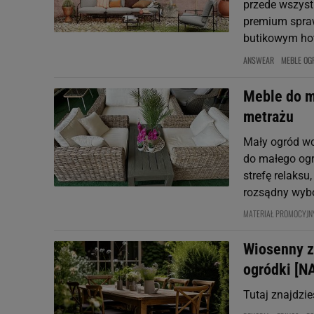
przede wszyst
premium spraw
butikowym ho
ANSWEAR
MEBLE OG
Meble do m
metrażu
Mały ogród wc
do małego ogr
strefę relaks
rozsądny wybó
MATERIAŁ PROMOCYJ
Wiosenny z
ogródki [N
Tutaj znajdzie