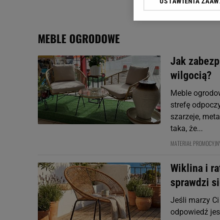
USTAWIENIA ZAA
Klikając „Akceptuję” wyra
Zaufanych Partnerów i A
dotyczące plików cookie,
MEBLE OGRODOWE
odnośnik „Ustawienia pr
plików cookie możliwa je
Jak zabezp
My, nasi Zaufani Partne
wilgocią?
Użycie dokładnych danych
Przechowywanie informacji
Meble ogrodow
badnie odbiorców i uleps
strefę odpocz
szarzeje, meta
taka, że...
MATERIAŁ PROMOCYJ
Wiklina i r
sprawdzi si
Jeśli marzy C
odpowiedź jes