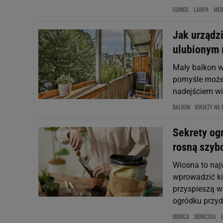
EDINOS
LAMPA
MEB
Jak urządzi
ulubionym 
Mały balkon w
pomyśle może 
nadejściem wi
BALKON
KWIATY NA 
Sekrety ogr
rosną szybc
Wiosna to naj
wprowadzić ki
przyspieszą wz
ogródku przy
DONICA
DONICZKA