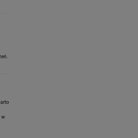
zeń.
arto
o w