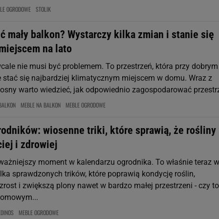
LE OGRODOWE
STOLIK
ć mały balkon? Wystarczy kilka zmian i stanie się
miejscem na lato
cale nie musi być problemem. To przestrzeń, która przy dobrym
stać się najbardziej klimatycznym miejscem w domu. Wraz z
osny warto wiedzieć, jak odpowiednio zagospodarować przestr
BALKON
MEBLE NA BALKON
MEBLE OGRODOWE
odników: wiosenne triki, które sprawią, że rośliny
iej i zdrowiej
ważniejszy moment w kalendarzu ogrodnika. To właśnie teraz w
lka sprawdzonych trików, które poprawią kondycję roślin,
rost i zwiększą plony nawet w bardzo małej przestrzeni - czy t
domowym...
EDINOS
MEBLE OGRODOWE