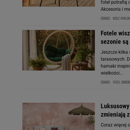
fotel potrafią
Akcesoria i me
EDINOS
KOSZ WIKLI
Fotele wis
sezonie są
Jeszcze kilka
tarasowych. Dz
hamaki inspir
wielkości...
EDINOS
FOTEL OGRO
Luksusowy 
zmieniają 
Coraz więcej o