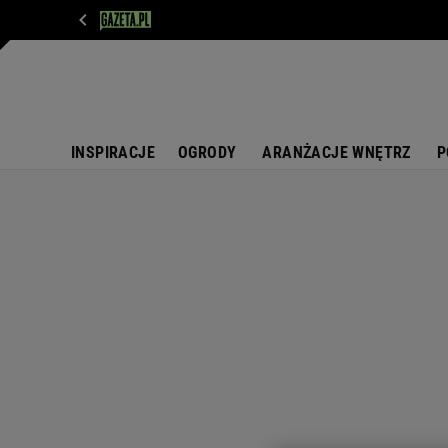
WIADOMOŚCI
NEXT
SPORT
PLOTEK
D
INSPIRACJE
OGRODY
ARANŻACJE WNĘTRZ
P