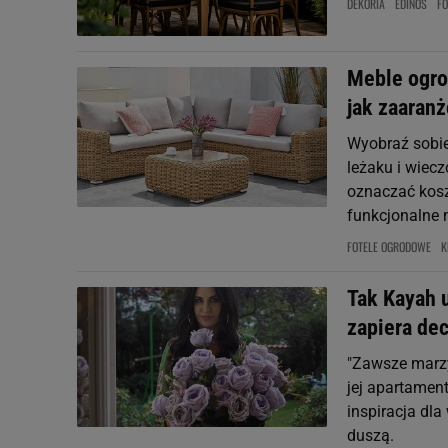
DEKORIA
EDINOS
FO
Meble ogro
jak zaaran
Wyobraź sobie
leżaku i wiec
oznaczać kosz
funkcjonalne m
FOTELE OGRODOWE
K
Tak Kayah u
zapiera dec
"Zawsze marzy
jej apartament
inspiracja dl
duszą.