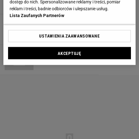
dostęp do nich. Spersonalizowane reklamy i treści, pomiar
reklam i treści, badnie odbiorców i ulepszanie usług.
Lista Zaufanych Partnerów
Drewno w łazience - aranżacje
DREWNO
KOMODY
LUSTRA
MOZAIKA
USTAWIENIA ZAAWANSOWANE
Numer 04/2011
AKCEPTUJĘ
FOTELE
KANAPY
MOZAIKA
TAPETY