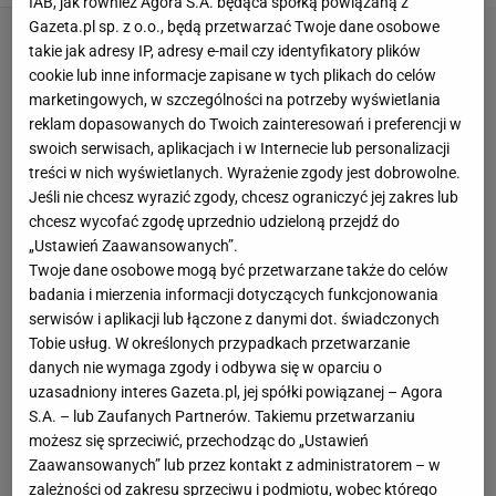
IAB, jak również Agora S.A. będąca spółką powiązaną z
Gazeta.pl sp. z o.o., będą przetwarzać Twoje dane osobowe
takie jak adresy IP, adresy e-mail czy identyfikatory plików
cookie lub inne informacje zapisane w tych plikach do celów
marketingowych, w szczególności na potrzeby wyświetlania
reklam dopasowanych do Twoich zainteresowań i preferencji w
swoich serwisach, aplikacjach i w Internecie lub personalizacji
treści w nich wyświetlanych. Wyrażenie zgody jest dobrowolne.
Jeśli nie chcesz wyrazić zgody, chcesz ograniczyć jej zakres lub
chcesz wycofać zgodę uprzednio udzieloną przejdź do
„Ustawień Zaawansowanych”.
Twoje dane osobowe mogą być przetwarzane także do celów
badania i mierzenia informacji dotyczących funkcjonowania
serwisów i aplikacji lub łączone z danymi dot. świadczonych
Tobie usług. W określonych przypadkach przetwarzanie
danych nie wymaga zgody i odbywa się w oparciu o
uzasadniony interes Gazeta.pl, jej spółki powiązanej – Agora
S.A. – lub Zaufanych Partnerów. Takiemu przetwarzaniu
możesz się sprzeciwić, przechodząc do „Ustawień
Zaawansowanych” lub przez kontakt z administratorem – w
zależności od zakresu sprzeciwu i podmiotu, wobec którego