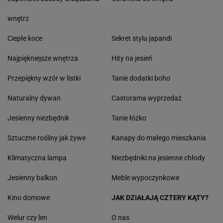
wnętrz
Ciepłe koce
Sekret stylu japandi
Najpiękniejsze wnętrza
Hity na jesień
Przepiękny wzór w listki
Tanie dodatki boho
Naturalny dywan
Castorama wyprzedaż
Jesienny niezbędnik
Tanie łóżko
Sztuczne rośliny jak żywe
Kanapy do małego mieszkania
Klimatyczna lampa
Niezbędniki na jesienne chłody
Jesienny balkon
Meble wypoczynkowe
Kino domowe
JAK DZIAŁAJĄ CZTERY KĄTY?
Welur czy len
O nas