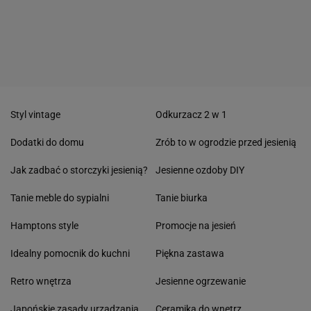
Styl vintage
Odkurzacz 2 w 1
Dodatki do domu
Zrób to w ogrodzie przed jesienią
Jak zadbać o storczyki jesienią?
Jesienne ozdoby DIY
Tanie meble do sypialni
Tanie biurka
Hamptons style
Promocje na jesień
Idealny pomocnik do kuchni
Piękna zastawa
Retro wnętrza
Jesienne ogrzewanie
Japońskie zasady urządzania
Ceramika do wnętrz