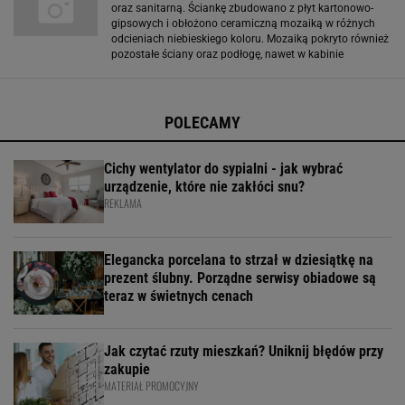
oraz sanitarną. Ściankę zbudowano z płyt kartonowo-
gipsowych i obłożono ceramiczną mozaiką w różnych
odcieniach niebieskiego koloru. Mozaiką pokryto również
pozostałe ściany oraz podłogę, nawet w kabinie
prysznicowej. Nie zamontowano w niej bowiem
standardowego brodzika, a tylko odpowiednio
wyprofilowano podłogę
POLECAMY
Cichy wentylator do sypialni - jak wybrać
urządzenie, które nie zakłóci snu?
REKLAMA
Elegancka porcelana to strzał w dziesiątkę na
prezent ślubny. Porządne serwisy obiadowe są
teraz w świetnych cenach
Jak czytać rzuty mieszkań? Uniknij błędów przy
zakupie
MATERIAŁ PROMOCYJNY