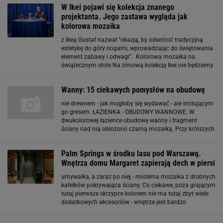
W Ikei pojawi się kolekcja znanego
projektanta. Jego zastawa wygląda jak
kolorowa mozaika
z Ikeą Gustaf nazwał "okazją, by odwrócić tradycyjną
estetykę do góry nogami, wprowadzając do świętowania
element zabawy i odwagi". Kolorowa mozaika na
świątecznym stole Na zimową kolekcję Ikei nie będziemy
musieli długo czekać - w sklepach pojawi się wraz z
początkiem października. Znajdzie się w
Wanny: 15 ciekawych pomysłów na obudowę
nie drewnem - jak mogłoby się wydawać - ale imitującym
go gresem. ŁAZIENKA - OBUDOWY WANNOWE. W
dwukolorowej łazience obudowę wanny i fragment
ściany nad nią obłożono czarną mozaiką. Przy krótszych
bokach wanny obudowa jest wyższa - tak powstały
półeczki na akcesoria potrzebne podczas kąpieli.
Palm Springs w środku lasu pod Warszawą.
ŁAZIENKA
Wnętrza domu Margaret zapierają dech w piersi
umywalka, a zaraz po niej - misterna mozaika z drobnych
kafelków pokrywająca ściany. Co ciekawe, poza grającym
tutaj pierwsze skrzypce kolorem nie ma tutaj zbyt wiele
dodatkowych akcesoriów - wnętrze jest bardzo
minimalistyczne, a w jego centrum znajduje się
wolnostojąca, obła wanna. Sama Dobrowolska