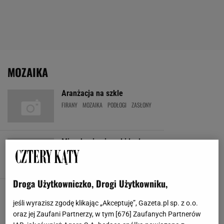
MOZAIKA
Aranżacja na szkle
FIRANY
MOZAIKA
PODŁOGI
ZASŁONY
Mieszkanie niemal idealne
KOMINKI
LODÓWKI
MIESZKANIE
MOZAIKA
Droga Użytkowniczko, Drogi Użytkowniku,
Na barwnym szlaku
ARCHITEKTURA WNĘTRZ
KUCHENKI
MOZAIKA
OŚWIETLENIE
jeśli wyrazisz zgodę klikając „Akceptuję”, Gazeta.pl sp. z o.o.
oraz jej Zaufani Partnerzy, w tym [
676
] Zaufanych Partnerów