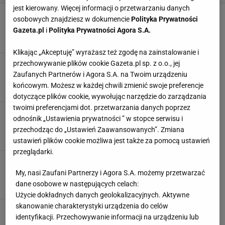
jest kierowany. Więcej informacji o przetwarzaniu danych
Kuchnia: co nad blatem?
osobowych znajdziesz w dokumencie
Polityka Prywatności
BLATY KUCHENNE
MOZAIKA
SZAFKI KUCHENNE
Gazeta.pl
i
Polityka Prywatności Agora S.A.
Klikając „Akceptuję” wyrażasz też zgodę na zainstalowanie i
przechowywanie plików cookie Gazeta.pl sp. z o.o., jej
Jaka podłoga w kuchni?
Zaufanych Partnerów i Agora S.A. na Twoim urządzeniu
MOZAIKA
NACZYNIA KUCHENNE
PARKIET
PODŁOGI
końcowym. Możesz w każdej chwili zmienić swoje preferencje
dotyczące plików cookie, wywołując narzędzie do zarządzania
twoimi preferencjami dot. przetwarzania danych poprzez
Kolorowa dekoracja: mozaika w łazience
odnośnik „Ustawienia prywatności ” w stopce serwisu i
MOZAIKA
WANNY
przechodząc do „Ustawień Zaawansowanych”. Zmiana
ustawień plików cookie możliwa jest także za pomocą ustawień
przeglądarki.
Łazienka krągła i obła
My, nasi Zaufani Partnerzy i Agora S.A. możemy przetwarzać
KABINY PRYSZNICOWE
LUSTRA
MOZAIKA
UMYWALKI
dane osobowe w następujących celach:
Użycie dokładnych danych geolokalizacyjnych. Aktywne
skanowanie charakterystyki urządzenia do celów
Pięć sposobów na łazienkę
identyfikacji. Przechowywanie informacji na urządzeniu lub
KOLORYSTYKA
MOZAIKA
PRYSZNICE
WIESZAKI