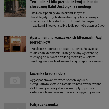
Ten stolik z Lidla przeniesie twój balkon do
słonecznej Italii! Jest piękny i niedrogi
i stolików z pasującymi nóżkami. Innym z
charakterystycznych elementów będą także rzeźny i
posążki oraz blaty stolików zdobione kolorowymi
mozaikami. Niedrogi stolik z Lidla pomoże przenieść twój
balkon do słonecznej Toskanii! Stoliki, które najbardziej
kojarzą się z balkonami i tarasami w stylu włoskim
Apartament na warszawskich Młocinach. Azyl
podróżników
. Właściciele poprosili projektantkę, by duża łazienka
miała charakter morski. Dlatego ściany wyłożone są
mieniącą się w świetle szklaną mozaiką w kolorze
błękitnego morza. Nad wanną bulaj przypomina okno w
kabinie statku. Tematem małej łazienki jest skalista
pustynia. Kolor płytek i ich struktura w kabinie
Łazienka krągła i obła
wygospodarowanym w ten sposób kąciku o
nieregularnym kształcie została zainstalowana wanna.
Za łukowatą ścianką zbudowaną z płyt gipsowo-
kartonowych znalazło się miejsce na wygodną kabinę
prysznicową z okrągłym brodzikiem. Jej wnętrze, tak
samo jak ścianę przy wannie i obudowę wanny, wyłożono
Falująca łazienka
mozaiką na siatce