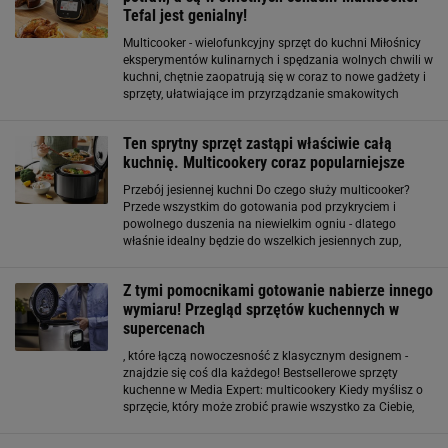
Tefal jest genialny!
Multicooker - wielofunkcyjny sprzęt do kuchni Miłośnicy
eksperymentów kulinarnych i spędzania wolnych chwili w
kuchni, chętnie zaopatrują się w coraz to nowe gadżety i
sprzęty, ułatwiające im przyrządzanie smakowitych
potraw w szybki i prosty sposób. Jednym z niezbędnych
akcesoriów
Ten sprytny sprzęt zastąpi właściwie całą
kuchnię. Multicookery coraz popularniejsze
Przebój jesiennej kuchni Do czego służy multicooker?
Przede wszystkim do gotowania pod przykryciem i
powolnego duszenia na niewielkim ogniu - dlatego
właśnie idealny będzie do wszelkich jesiennych zup,
kremów, gulaszów i wszelkich potraw, które wymagają
kilku godzin przygotowania (np. bigos
Z tymi pomocnikami gotowanie nabierze innego
wymiaru! Przegląd sprzętów kuchennych w
supercenach
, które łączą nowoczesność z klasycznym designem -
znajdzie się coś dla każdego! Bestsellerowe sprzęty
kuchenne w Media Expert: multicookery Kiedy myślisz o
sprzęcie, który może zrobić prawie wszystko za Ciebie,
multicooker jest absolutnym must-have. W odróżnieniu
od tradycyjnych robotów kuchennych