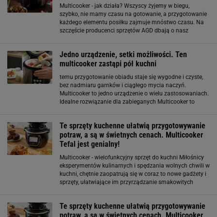
Multicooker - jak działa? Wszyscy żyjemy w biegu,
szybko, nie mamy czasu na gotowanie, a przygotowanie
każdego elementu posiłku zajmuje mnóstwo czasu. Na
szczęście producenci sprzętów AGD dbają o nasz
komfort i szukają alternatyw, które pomogą nam
sprawnie przygotować smaczne, pełnowartościowe
Jedno urządzenie, setki możliwości. Ten
multicooker zastąpi pół kuchni
temu przygotowanie obiadu staje się wygodne i czyste,
bez nadmiaru garnków i ciągłego mycia naczyń.
Multicooker to jedno urządzenie o wielu zastosowaniach.
Idealne rozwiązanie dla zabieganych Multicooker to
sprzymierzeniec wszystkich, którzy cenią szybkie i
smaczne jedzenie. Dzięki automatycznym programom
Te sprzęty kuchenne ułatwią przygotowywanie
można
potraw, a są w świetnych cenach. Multicooker
Tefal jest genialny!
Multicooker - wielofunkcyjny sprzęt do kuchni Miłośnicy
eksperymentów kulinarnych i spędzania wolnych chwili w
kuchni, chętnie zaopatrują się w coraz to nowe gadżety i
sprzęty, ułatwiające im przyrządzanie smakowitych
potraw w szybki i prosty sposób. Jednym z niezbędnych
akcesoriów
Te sprzęty kuchenne ułatwią przygotowywanie
potraw, a są w świetnych cenach. Multicooker