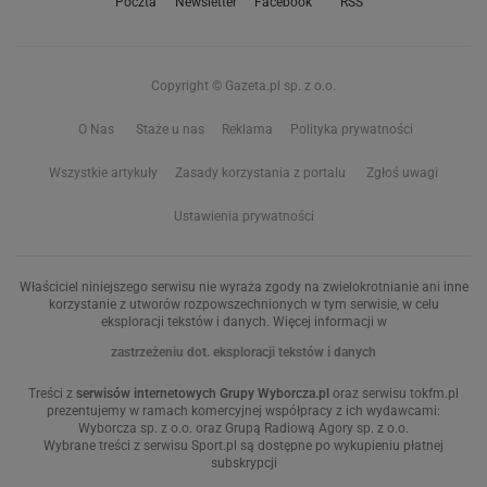
Poczta
Newsletter
Facebook
RSS
Copyright © Gazeta.pl sp. z o.o.
O Nas
Staże u nas
Reklama
Polityka prywatności
Wszystkie artykuły
Zasady korzystania z portalu
Zgłoś uwagi
Ustawienia prywatności
Właściciel niniejszego serwisu nie wyraża zgody na zwielokrotnianie ani inne
korzystanie z utworów rozpowszechnionych w tym serwisie, w celu
eksploracji tekstów i danych. Więcej informacji w
zastrzeżeniu dot. eksploracji tekstów i danych
Treści z
serwisów internetowych Grupy Wyborcza.pl
oraz serwisu tokfm.pl
prezentujemy w ramach komercyjnej współpracy z ich wydawcami:
Wyborcza sp. z o.o. oraz Grupą Radiową Agory sp. z o.o.
Wybrane treści z serwisu Sport.pl są dostępne po wykupieniu płatnej
subskrypcji