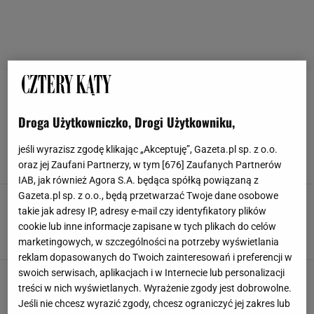
MULTICOOKER
Droga Użytkowniczko, Drogi Użytkowniku,
Rewolucja w kuchni i inwestycja na lata. Noże
tej marki zostawiają konkurencję w tyle
jeśli wyrazisz zgodę klikając „Akceptuję”, Gazeta.pl sp. z o.o.
GARNKI
MULTICOOKER
NOŻE
oraz jej Zaufani Partnerzy, w tym [
676
] Zaufanych Partnerów
IAB, jak również Agora S.A. będąca spółką powiązaną z
Gazeta.pl sp. z o.o., będą przetwarzać Twoje dane osobowe
Chrupiące, lekkie i bez tłuszczu. A wszystko
takie jak adresy IP, adresy e-mail czy identyfikatory plików
robi sprzęt tańszy niż twoje tygodniowe zakupy
cookie lub inne informacje zapisane w tych plikach do celów
AGD
FRYTKOWNICA BEZTŁUSZCZOWA
GOTOWANIE
MULTICOOKER
marketingowych, w szczególności na potrzeby wyświetlania
reklam dopasowanych do Twoich zainteresowań i preferencji w
swoich serwisach, aplikacjach i w Internecie lub personalizacji
Jedno urządzenie, setki możliwości. Ten
multicooker zastąpi pół kuchni
treści w nich wyświetlanych. Wyrażenie zgody jest dobrowolne.
Jeśli nie chcesz wyrazić zgody, chcesz ograniczyć jej zakres lub
AIRFRYER
GOFROWNICA
MULTICOOKER
TOSTER