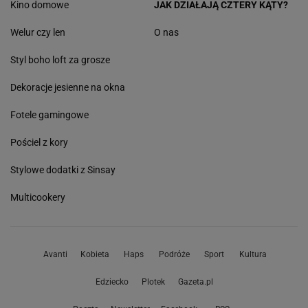
Kino domowe
JAK DZIAŁAJĄ CZTERY KĄTY?
Welur czy len
O nas
Styl boho loft za grosze
Dekoracje jesienne na okna
Fotele gamingowe
Pościel z kory
Stylowe dodatki z Sinsay
Multicookery
Avanti
Kobieta
Haps
Podróże
Sport
Kultura
Edziecko
Plotek
Gazeta.pl