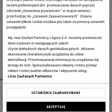
twoimi preferencjami dot. przetwarzania danych poprzez
Ten sprytny sprzęt zastąpi właściwie całą
odnośnik „Ustawienia prywatności ” w stopce serwisu i
kuchnię. Multicookery coraz popularniejsze
przechodząc do „Ustawień Zaawansowanych”. Zmiana
ARANŻACJE WNĘTRZ
DESIGN
KUCHNIA
MULTICOOKER
ustawień plików cookie możliwa jest także za pomocą ustawień
przeglądarki.
Multicooker - wielofunkcyjne urządzenie. Czy
My, nasi Zaufani Partnerzy i Agora S.A. możemy przetwarzać
warto go mieć?
dane osobowe w następujących celach:
AGD
KUCHNIA
MULTICOOKER
SPRZĘTY AGD
Użycie dokładnych danych geolokalizacyjnych. Aktywne
skanowanie charakterystyki urządzenia do celów
identyfikacji. Przechowywanie informacji na urządzeniu lub
dostęp do nich. Spersonalizowane reklamy i treści, pomiar
reklam i treści, badnie odbiorców i ulepszanie usług.
POPULARNE
NAJNOWSZE
Lista Zaufanych Partnerów
Kochały je nasze babcie. Garnki żeliwne są
niezastąpione w letniej i jesiennej kuchni
USTAWIENIA ZAAWANSOWANE
AKCEPTUJĘ
Vintage gramofony wracają do łask. Polacy na