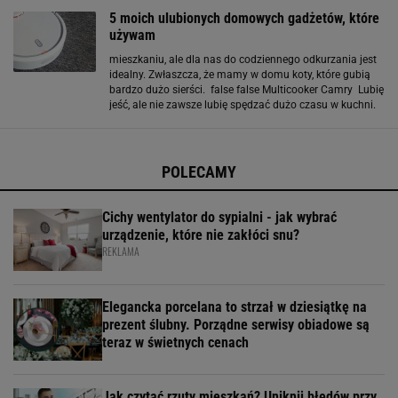
rynku AGD, gdyż cechuje się dużą
5 moich ulubionych domowych gadżetów, które
używam
mieszkaniu, ale dla nas do codziennego odkurzania jest
idealny. Zwłaszcza, że mamy w domu koty, które gubią
bardzo dużo sierści. false false Multicooker Camry Lubię
jeść, ale nie zawsze lubię spędzać dużo czasu w kuchni.
Wydawało mi się kiedyś, że multicooker to zbędny bajer,
ale w końcu dałam
POLECAMY
Cichy wentylator do sypialni - jak wybrać
urządzenie, które nie zakłóci snu?
REKLAMA
Elegancka porcelana to strzał w dziesiątkę na
prezent ślubny. Porządne serwisy obiadowe są
teraz w świetnych cenach
Jak czytać rzuty mieszkań? Uniknij błędów przy