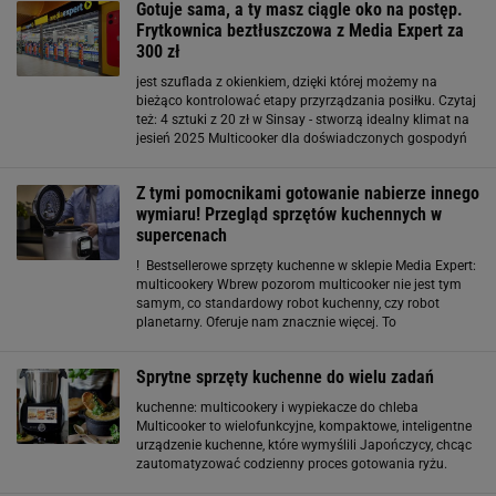
Gotuje sama, a ty masz ciągle oko na postęp.
Frytkownica beztłuszczowa z Media Expert za
300 zł
jest szuflada z okienkiem, dzięki której możemy na
bieżąco kontrolować etapy przyrządzania posiłku. Czytaj
też: 4 sztuki z 20 zł w Sinsay - stworzą idealny klimat na
jesień 2025 Multicooker dla doświadczonych gospodyń
Jeśli masz już doświadczenie z frytkownicami
beztłuszczowymi i szukasz
Z tymi pomocnikami gotowanie nabierze innego
wymiaru! Przegląd sprzętów kuchennych w
supercenach
! Bestsellerowe sprzęty kuchenne w sklepie Media Expert:
multicookery Wbrew pozorom multicooker nie jest tym
samym, co standardowy robot kuchenny, czy robot
planetarny. Oferuje nam znacznie więcej. To
wielofunkcyjne, kompaktowe, inteligentne urządzenie
kuchenne, które wymyślili Japończycy, chcąc
Sprytne sprzęty kuchenne do wielu zadań
zautomatyzować
kuchenne: multicookery i wypiekacze do chleba
Multicooker to wielofunkcyjne, kompaktowe, inteligentne
urządzenie kuchenne, które wymyślili Japończycy, chcąc
zautomatyzować codzienny proces gotowania ryżu.
Kilka lat temu sprzęt ten zrobił prawdziwą rewolucję na