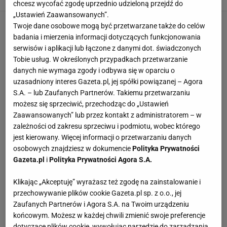
chcesz wycofać zgodę uprzednio udzieloną przejdź do
„Ustawień Zaawansowanych”.
Twoje dane osobowe mogą być przetwarzane także do celów
badania i mierzenia informacji dotyczących funkcjonowania
serwisów i aplikacji lub łączone z danymi dot. świadczonych
Tobie usług. W określonych przypadkach przetwarzanie
danych nie wymaga zgody i odbywa się w oparciu o
uzasadniony interes Gazeta.pl, jej spółki powiązanej – Agora
S.A. – lub Zaufanych Partnerów. Takiemu przetwarzaniu
możesz się sprzeciwić, przechodząc do „Ustawień
Zaawansowanych” lub przez kontakt z administratorem – w
zależności od zakresu sprzeciwu i podmiotu, wobec którego
jest kierowany. Więcej informacji o przetwarzaniu danych
osobowych znajdziesz w dokumencie
Polityka Prywatności
Gazeta.pl
i
Polityka Prywatności Agora S.A.
Klikając „Akceptuję” wyrażasz też zgodę na zainstalowanie i
przechowywanie plików cookie Gazeta.pl sp. z o.o., jej
Zaufanych Partnerów i Agora S.A. na Twoim urządzeniu
końcowym. Możesz w każdej chwili zmienić swoje preferencje
dotyczące plików cookie, wywołując narzędzie do zarządzania