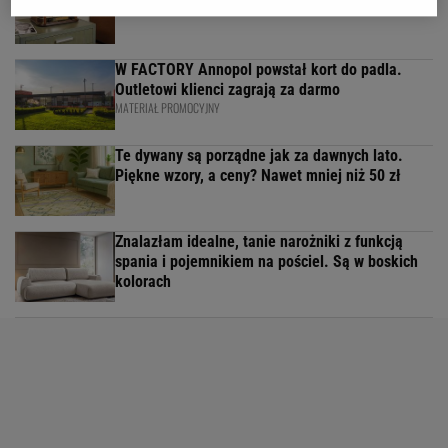
nowo pokochali vinyle
W FACTORY Annopol powstał kort do padla.
Outletowi klienci zagrają za darmo
MATERIAŁ PROMOCYJNY
Te dywany są porządne jak za dawnych lato.
Piękne wzory, a ceny? Nawet mniej niż 50 zł
Znalazłam idealne, tanie narożniki z funkcją
spania i pojemnikiem na pościel. Są w boskich
kolorach