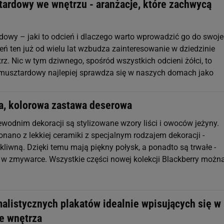
tardowy we wnętrzu - aranżacje, które zachwycą
dowy – jaki to odcień i dlaczego warto wprowadzić go do swoj
eń ten już od wielu lat wzbudza zainteresowanie w dziedzinie
rz. Nic w tym dziwnego, spośród wszystkich odcieni żółci, to
 musztardowy najlepiej sprawdza się w naszych domach jako
a, kolorowa zastawa deserowa
odnim dekoracji są stylizowane wzory liści i owoców jeżyny.
nano z lekkiej ceramiki z specjalnym rodzajem dekoracji -
liwną. Dzięki temu mają piękny połysk, a ponadto są trwałe -
w zmywarce. Wszystkie części nowej kolekcji Blackberry możn
malistycznych plakatów idealnie wpisujących się w
e wnętrza