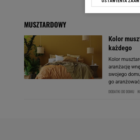
USTAWIENIA ZAA
Klikając „Akceptuję” wyra
Zaufanych Partnerów i A
dotyczące plików cookie,
MUSZTARDOWY
odnośnik „Ustawienia pr
plików cookie możliwa je
Kolor musz
My, nasi Zaufani Partne
każdego
Użycie dokładnych danych
Przechowywanie informacji
Kolor musztar
badnie odbiorców i uleps
aranżację wnę
swojego domu.
go aranżować,
DODATKI DO DOMU
K