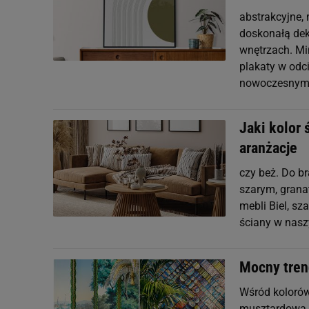
abstrakcyjne,
doskonałą dek
wnętrzach. Mi
plakaty w odc
nowoczesnym
Jaki kolor
aranżacje
czy beż. Do b
szarym, grana
mebli Biel, sz
ściany w nasz
Mocny tren
Wśród kolorów 
musztardowa żó