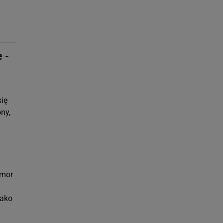
 -
się
ny,
omor
jako