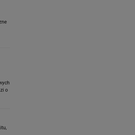
zne
owych
zi o
itu,