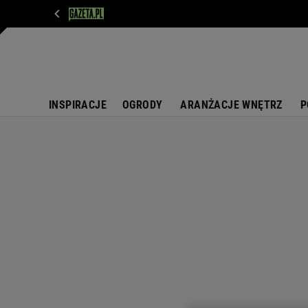
WIADOMOŚCI
NEXT
SPORT
PLOTEK
D
INSPIRACJE
OGRODY
ARANŻACJE WNĘTRZ
P