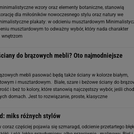
 minimalistyczne wzory oraz elementy botaniczne, stanowią
orację dla miłośników nowoczesnego stylu oraz natury we
nimalistyczne plakaty: w odcieniu musztardowym Minimalistyc
ieniu musztardowym to odważny wybór, który nada charakter
 wnętrzom
 ściany do brązowych mebli? Oto najmodniejsze
rązowych mebli pasować będą także ściany w kolorze białym,
towym i musztardowym. Białe, szare i beżowe ściany do brąz
arość i beż to kolory, które stanowią najczęstszy wybór, jeśli chod
ych domach. Jest to rozwiązanie, proste, klasyczne
d: miks różnych stylów
coraz częściej pojawia się szmaragd, odcienie przetartego błęk
łć i róż, lekko przydymiony, albo przeciwnie - malinowy. Biel i