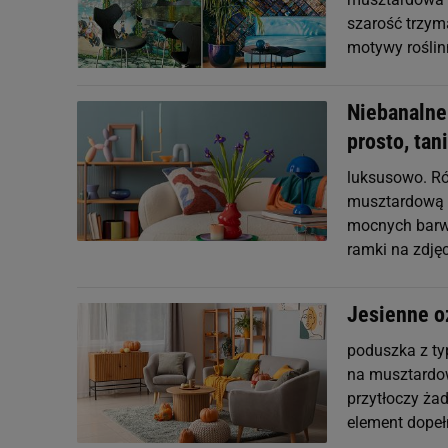
szarość trzyma
motywy roślin
Niebanalne
prosto, ta
luksusowo. Ró
musztardową żó
mocnych barw 
ramki na zdjęc
Jesienne o
poduszka z t
na musztardow
przytłoczy ża
element dopełn