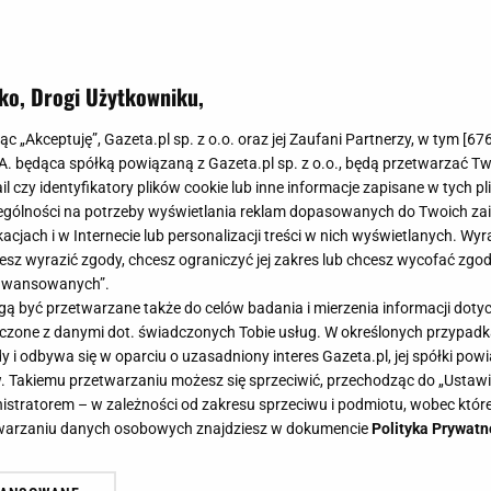
ko, Drogi Użytkowniku,
jąc „Akceptuję”, Gazeta.pl sp. z o.o. oraz jej Zaufani Partnerzy, w tym [
67
.A. będąca spółką powiązaną z Gazeta.pl sp. z o.o., będą przetwarzać T
ail czy identyfikatory plików cookie lub inne informacje zapisane w tych p
gólności na potrzeby wyświetlania reklam dopasowanych do Twoich zain
acjach i w Internecie lub personalizacji treści w nich wyświetlanych. Wyr
cesz wyrazić zgody, chcesz ograniczyć jej zakres lub chcesz wycofać zgo
aawansowanych”.
 być przetwarzane także do celów badania i mierzenia informacji dot
 łączone z danymi dot. świadczonych Tobie usług. W określonych przypad
i odbywa się w oparciu o uzasadniony interes Gazeta.pl, jej spółki powi
. Takiemu przetwarzaniu możesz się sprzeciwić, przechodząc do „Ust
nistratorem – w zależności od zakresu sprzeciwu i podmiotu, wobec które
etwarzaniu danych osobowych znajdziesz w dokumencie
Polityka Prywatn