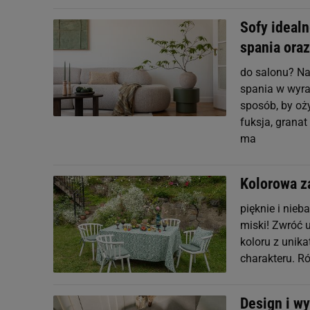
Sofy idealn
spania ora
do salonu? Na
spania w wyra
sposób, by oż
fuksja, grana
ma
Kolorowa z
pięknie i nieb
miski! Zwróć u
koloru z unik
charakteru. R
Design i wy