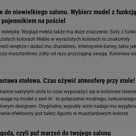
e do niewielkiego salonu. Wybierz model z funkcją
z pojemnikiem na pościel
 estetykę. Wygląd mebla także ma duże znaczenie. Sofy z funk
zistych kolorach Meble w wyrazistych kolorach to znakomity
ywić wnętrze i dodać mu charakteru. Intensywne barwy, takie ja
t czy musztardowy żółty od razu przyciągną uwagę. Kolorowa s
astawa stołowa. Czas ożywić atmosferę przy stole!
analnie nakrytym stole to czas wyposażyć się w kolorowe talerze
wagę na model z serii Iri - to połączenie modnego, turkusowego
atowym designem. Oryginalny, wypukły wzór nadaje mu wyjątk
ównie efektowny jest talerz Agusto w musztardowym kolorze
goda, czyli puf marzeń do twojego salonu