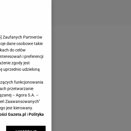
6
] Zaufanych Partnerów
woje dane osobowe takie
likach do celów
teresowań i preferencji
ażenie zgody jest
dę uprzednio udzieloną
yczących funkcjonowania
kach przetwarzanie
ązanej – Agora S.A. –
awień Zaawansowanych”
go jest kierowany.
ości Gazeta.pl
i
Polityka