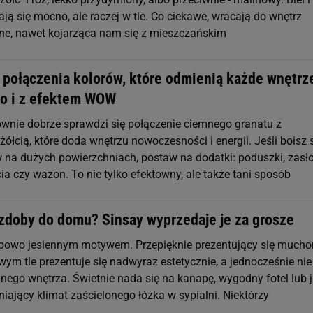
ją się mocno, ale raczej w tle. Co ciekawe, wracają do wnętrz
ne, nawet kojarząca nam się z mieszczańskim
 połączenia kolorów, które odmienią każde wnętrze
nio i z efektem WOW
wnie dobrze sprawdzi się połączenie ciemnego granatu z
łcią, które doda wnętrzu nowoczesności i energii. Jeśli boisz 
na dużych powierzchniach, postaw na dodatki: poduszki, zasło
ia czy wazon. To nie tylko efektowny, ale także tani sposób
zdoby do domu? Sinsay wyprzedaje je za grosze
ypowo jesiennym motywem. Przepięknie prezentujący się much
ym tle prezentuje się nadwyraz estetycznie, a jednocześnie nie
dnego wnętrza. Świetnie nada się na kanapę, wygodny fotel lub 
iający klimat zaścielonego łóżka w sypialni. Niektórzy