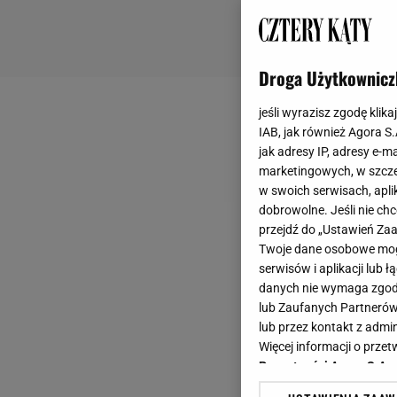
Droga Użytkownicz
jeśli wyrazisz zgodę klika
IAB, jak również Agora S
jak adresy IP, adresy e-m
marketingowych, w szcze
w swoich serwisach, aplik
dobrowolne. Jeśli nie ch
przejdź do „Ustawień Z
Twoje dane osobowe mogą
serwisów i aplikacji lub
danych nie wymaga zgody 
lub Zaufanych Partnerów
lub przez kontakt z admi
Więcej informacji o prz
Prywatności Agora S.A.