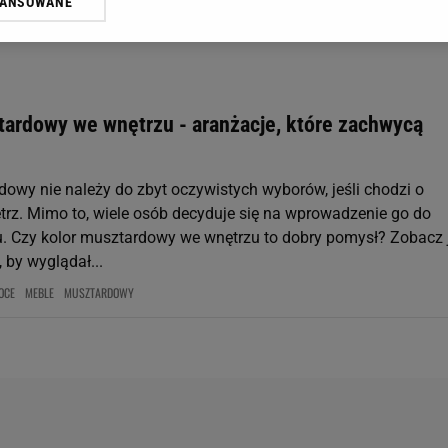
WANSOWANE
żasz też zgodę na zainstalowanie i przechowywanie plików cookie Gazeta.p
gora S.A. na Twoim urządzeniu końcowym. Możesz w każdej chwili zmien
 wywołując narzędzie do zarządzania twoimi preferencjami dot. przetw
ywatności ” w stopce serwisu i przechodząc do „Ustawień Zaawansowan
st także za pomocą ustawień przeglądarki.
tardowy we wnętrzu - aranżacje, które zachwycą
rzy i Agora S.A. możemy przetwarzać dane osobowe w następujących cel
 geolokalizacyjnych. Aktywne skanowanie charakterystyki urządzenia do
 na urządzeniu lub dostęp do nich. Spersonalizowane reklamy i treści, p
dowy nie należy do zbyt oczywistych wyborów, jeśli chodzi o
zanie usług.
Lista Zaufanych Partnerów
trz. Mimo to, wiele osób decyduje się na wprowadzenie go do
 Czy kolor musztardowy we wnętrzu to dobry pomysł? Zobacz 
 by wyglądał...
OCE
MEBLE
MUSZTARDOWY