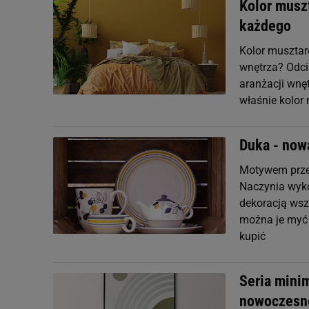
Kolor musz
każdego
Kolor musztar
wnętrza? Odci
aranżacji wnęt
właśnie kolor
Duka - now
Motywem przew
Naczynia wyko
dekoracją wszk
można je myć 
kupić
Seria mini
nowoczesn