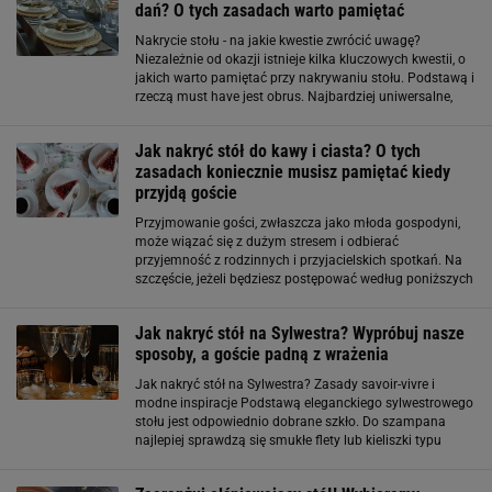
dań? O tych zasadach warto pamiętać
Nakrycie stołu - na jakie kwestie zwrócić uwagę?
Niezależnie od okazji istnieje kilka kluczowych kwestii, o
jakich warto pamiętać przy nakrywaniu stołu. Podstawą i
rzeczą must have jest obrus. Najbardziej uniwersalne,
bez znaczenia od charakteru spotkania są obrusy w
jednolitym kolorze
Jak nakryć stół do kawy i ciasta? O tych
zasadach koniecznie musisz pamiętać kiedy
przyjdą goście
Przyjmowanie gości, zwłaszcza jako młoda gospodyni,
może wiązać się z dużym stresem i odbierać
przyjemność z rodzinnych i przyjacielskich spotkań. Na
szczęście, jeżeli będziesz postępować według poniższych
zasad, już po krótkiej chwili zdasz sobie sprawę z tego, że
jest to łatwiejsze niż ci się
Jak nakryć stół na Sylwestra? Wypróbuj nasze
sposoby, a goście padną z wrażenia
Jak nakryć stół na Sylwestra? Zasady savoir-vivre i
modne inspiracje Podstawą eleganckiego sylwestrowego
stołu jest odpowiednio dobrane szkło. Do szampana
najlepiej sprawdzą się smukłe flety lub kieliszki typu
tulipan, które podkreślają bąbelki i aromat trunku. Wino
czerwone i białe warto serwować