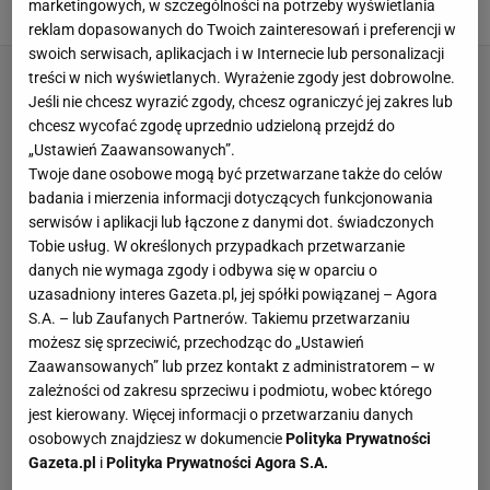
marketingowych, w szczególności na potrzeby wyświetlania
GOŚCINNOŚĆ
NAKRYCIE STOŁU
SAVOIR VIVRE
SPOTKANIA
reklam dopasowanych do Twoich zainteresowań i preferencji w
swoich serwisach, aplikacjach i w Internecie lub personalizacji
treści w nich wyświetlanych. Wyrażenie zgody jest dobrowolne.
Jeśli nie chcesz wyrazić zgody, chcesz ograniczyć jej zakres lub
chcesz wycofać zgodę uprzednio udzieloną przejdź do
„Ustawień Zaawansowanych”.
Twoje dane osobowe mogą być przetwarzane także do celów
badania i mierzenia informacji dotyczących funkcjonowania
serwisów i aplikacji lub łączone z danymi dot. świadczonych
Tobie usług. W określonych przypadkach przetwarzanie
danych nie wymaga zgody i odbywa się w oparciu o
uzasadniony interes Gazeta.pl, jej spółki powiązanej – Agora
S.A. – lub Zaufanych Partnerów. Takiemu przetwarzaniu
możesz się sprzeciwić, przechodząc do „Ustawień
Zaawansowanych” lub przez kontakt z administratorem – w
zależności od zakresu sprzeciwu i podmiotu, wobec którego
jest kierowany. Więcej informacji o przetwarzaniu danych
osobowych znajdziesz w dokumencie
Polityka Prywatności
Gazeta.pl
i
Polityka Prywatności Agora S.A.