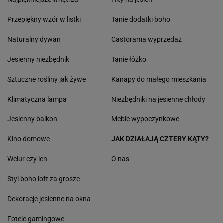
Przepiękny wzór w listki
Tanie dodatki boho
Naturalny dywan
Castorama wyprzedaż
Jesienny niezbędnik
Tanie łóżko
Sztuczne rośliny jak żywe
Kanapy do małego mieszkania
Klimatyczna lampa
Niezbędniki na jesienne chłody
Jesienny balkon
Meble wypoczynkowe
Kino domowe
JAK DZIAŁAJĄ CZTERY KĄTY?
Welur czy len
O nas
Styl boho loft za grosze
Dekoracje jesienne na okna
Fotele gamingowe