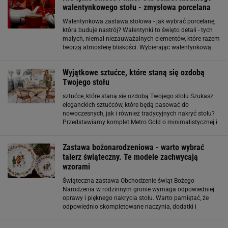
walentynkowego stołu - zmysłowa porcelana
Walentynkowa zastawa stołowa - jak wybrać porcelanę,
która buduje nastrój? Walentynki to święto detali - tych
małych, niemal niezauważalnych elementów, które razem
tworzą atmosferę bliskości. Wybierając walentynkową
zastawę stołową, warto myśleć nie tylko o kolorze czy
wzorze, ale o emocji, jaką ma
Wyjątkowe sztućce, które staną się ozdobą
Twojego stołu
sztućce, które staną się ozdobą Twojego stołu Szukasz
eleganckich sztućców, które będą pasować do
nowoczesnych, jak i również tradycyjnych nakryć stołu?
Przedstawiamy komplet Metro Gold o minimalistycznej i
klasycznej formie. Wykonane ze stali nierdzewnej w
złotym kolorze, o matowym wykończeniu, nadadzą
Zastawa bożonarodzeniowa - warto wybrać
talerz świąteczny. Te modele zachwycają
wzorami
Świąteczna zastawa Obchodzenie świąt Bożego
Narodzenia w rodzinnym gronie wymaga odpowiedniej
oprawy i pięknego nakrycia stołu. Warto pamiętać, że
odpowiednio skompletowane naczynia, dodatki i
dekoracje, utrzymane w świątecznym klimacie podkreślą
magię świąt Bożego Narodzenia, wypełnią mieszkanie