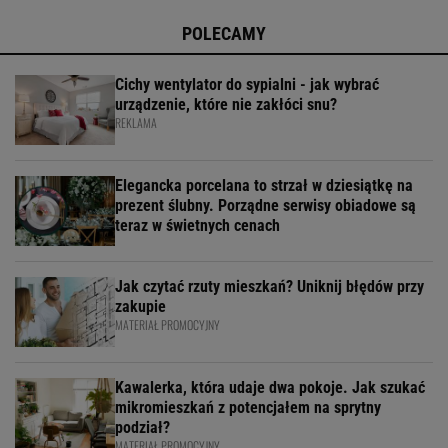
POLECAMY
Cichy wentylator do sypialni - jak wybrać
urządzenie, które nie zakłóci snu?
REKLAMA
Elegancka porcelana to strzał w dziesiątkę na
prezent ślubny. Porządne serwisy obiadowe są
teraz w świetnych cenach
Jak czytać rzuty mieszkań? Uniknij błędów przy
zakupie
MATERIAŁ PROMOCYJNY
Kawalerka, która udaje dwa pokoje. Jak szukać
mikromieszkań z potencjałem na sprytny
podział?
MATERIAŁ PROMOCYJNY