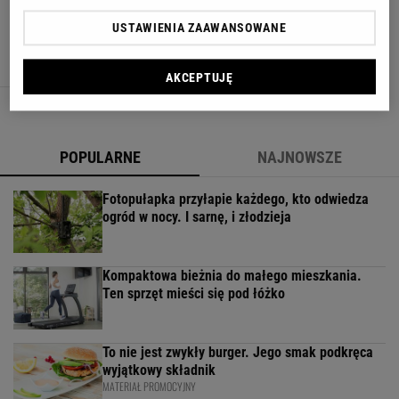
Szwedzka zastawa w królewskim stylu
USTAWIENIA ZAAWANSOWANE
DEKORACJA STOŁU
INSPIRACJE
NACZYNIA
NAKRYCIE STOŁU
AKCEPTUJĘ
POPULARNE
NAJNOWSZE
Fotopułapka przyłapie każdego, kto odwiedza
ogród w nocy. I sarnę, i złodzieja
Kompaktowa bieżnia do małego mieszkania.
Ten sprzęt mieści się pod łóżko
To nie jest zwykły burger. Jego smak podkręca
wyjątkowy składnik
MATERIAŁ PROMOCYJNY