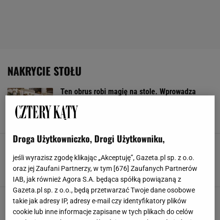
NAKRYCIE STOŁU
Ten obrus robi magię na stole. Wprowadza
klimat glamour szybciej niż drogie dekoracje
DEKORACJE ŚWIĄTECZNE
NAKRYCIE STOŁU
OBRUSY
OZDOBY ŚWIĄTECZNE
Droga Użytkowniczko, Drogi Użytkowniku,
Villa Italia: Letnie Wyprzedaże od -25% do -50%
na WSZYSTKO. Eleganckie serwisy, obrusy,
jeśli wyrazisz zgodę klikając „Akceptuję”, Gazeta.pl sp. z o.o.
filiżanki i więcej
oraz jej Zaufani Partnerzy, w tym [
676
] Zaufanych Partnerów
. NAKRYCIE STOŁU
KIELISZKI
PORCELANA
SZKLANKI
IAB, jak również Agora S.A. będąca spółką powiązaną z
Gazeta.pl sp. z o.o., będą przetwarzać Twoje dane osobowe
Jak nakryć stół do kawy i ciasta? O tych
takie jak adresy IP, adresy e-mail czy identyfikatory plików
zasadach koniecznie musisz pamiętać kiedy
cookie lub inne informacje zapisane w tych plikach do celów
przyjdą goście