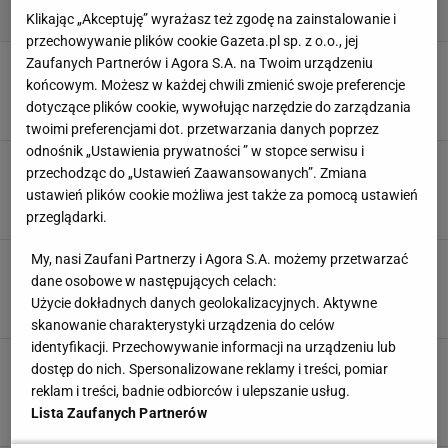
Klikając „Akceptuję” wyrażasz też zgodę na zainstalowanie i
przechowywanie plików cookie Gazeta.pl sp. z o.o., jej
Niech lato zagości na twoim stole! Wyjątkowa
Zaufanych Partnerów i Agora S.A. na Twoim urządzeniu
porcelana stworzy magiczny nastrój
końcowym. Możesz w każdej chwili zmienić swoje preferencje
NAKRYCIE STOŁU
PORCELANA
SZKLANKI
TALERZE
dotyczące plików cookie, wywołując narzędzie do zarządzania
twoimi preferencjami dot. przetwarzania danych poprzez
odnośnik „Ustawienia prywatności ” w stopce serwisu i
Podtalerz - świetny element dekoracyjny stołu.
przechodząc do „Ustawień Zaawansowanych”. Zmiana
Jakie ma zalety?
ustawień plików cookie możliwa jest także za pomocą ustawień
DEKORACJA STOŁU
NAKRYCIE STOŁU
przeglądarki.
My, nasi Zaufani Partnerzy i Agora S.A. możemy przetwarzać
Jak nakryć stół w zależności od podawanych
dań? O tych zasadach warto pamiętać
dane osobowe w następujących celach:
Użycie dokładnych danych geolokalizacyjnych. Aktywne
DEKORACJE
JADALNIA
NAKRYCIE STOŁU
STÓŁ
skanowanie charakterystyki urządzenia do celów
identyfikacji. Przechowywanie informacji na urządzeniu lub
Kevin sam w domu. Najpiękniejsze filmowe
dostęp do nich. Spersonalizowane reklamy i treści, pomiar
wigilie wszech czasów. Zainspirujcie się!
reklam i treści, badnie odbiorców i ulepszanie usług.
DEKORACJE BOŻONARODZENIOWE
DEKORACJE ŚWIĄTECZNE
Lista Zaufanych Partnerów
INSPIRACJE
NAKRYCIE STOŁU