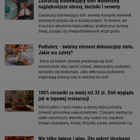
Zaaranżuj olśniewający stół! Wybieramy
najpiękniejsze obrusy, bieżniki i serwety
Zaaranżuj olśniewający stół: serwety Komplet serwetek
stołowych przyda się w każdej jadalni. Te drobne, ale
znaczące akcesoria będą piękną i praktyczną oprawą
świąt, przyjęć czy niespodziewanych wizyt gości.
Doskonale sprawdzą się również towarzysząc
codziennym, rodzinnym spotkaniom przy stole. Są
Podtalerz - świetny element dekoracyjny stołu.
Jakie ma zalety?
, która na białym obrusie prezentuje się dość
monotonnie. Aby całość ożywić, dekoracyjny podtalerz
sprawdzi się doskonale. Jako dekoracja podtalerze
odgrywają istotną rolę, to właśnie do nich
dopasowywane są pozostałe dekoracje pod względem
kolorystycznym lub stylu. Całe nakrycie stołu musi
100% ceramiki za mniej niż 33 zł. Stół wygląda
stanowić spójną
jak w topowej restauracji
Stół to jedno z tych miejsc w domu, które potrafią
zmienić atmosferę całej przestrzeni. Czasami wystarczy
jeden ceramiczny element, aby nadać mu zupełnie
innego charakteru. Kubki, filiżanki, patery, świeczniki czy
deski do serwowania nie muszą być drogie, żeby
wyglądały pięknie i tworzyły domowy
Nie tylko świece i wino. Oto sekret idealnego