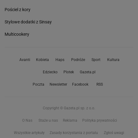
Pościel z kory
Stylowe dodatki z Sinsay
Multicookery
Avanti
Kobieta
Haps
Podróże
Sport
Kultura
Edziecko
Plotek
Gazeta.pl
Poczta
Newsletter
Facebook
RSS
Copyright © Gazeta.pl sp. z o.o.
O Nas
Staże u nas
Reklama
Polityka prywatności
Wszystkie artykuły
Zasady korzystania z portalu
Zgłoś uwagi