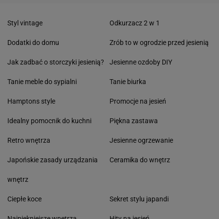
Styl vintage
Odkurzacz 2 w 1
Dodatki do domu
Zrób to w ogrodzie przed jesienią
Jak zadbać o storczyki jesienią?
Jesienne ozdoby DIY
Tanie meble do sypialni
Tanie biurka
Hamptons style
Promocje na jesień
Idealny pomocnik do kuchni
Piękna zastawa
Retro wnętrza
Jesienne ogrzewanie
Japońskie zasady urządzania
Ceramika do wnętrz
wnętrz
Ciepłe koce
Sekret stylu japandi
Najpiękniejsze wnętrza
Hity na jesień