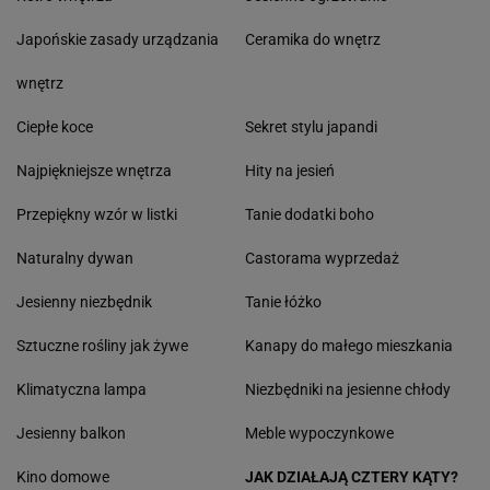
Japońskie zasady urządzania
Ceramika do wnętrz
wnętrz
Ciepłe koce
Sekret stylu japandi
Najpiękniejsze wnętrza
Hity na jesień
Przepiękny wzór w listki
Tanie dodatki boho
Naturalny dywan
Castorama wyprzedaż
Jesienny niezbędnik
Tanie łóżko
Sztuczne rośliny jak żywe
Kanapy do małego mieszkania
Klimatyczna lampa
Niezbędniki na jesienne chłody
Jesienny balkon
Meble wypoczynkowe
Kino domowe
JAK DZIAŁAJĄ CZTERY KĄTY?