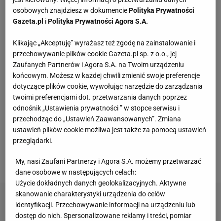
osobowych znajdziesz w dokumencie
Polityka Prywatności
Kompaktowa bieżnia do małego mieszkania.
Gazeta.pl
i
Polityka Prywatności Agora S.A.
Ten sprzęt mieści się pod łóżko
Klikając „Akceptuję” wyrażasz też zgodę na zainstalowanie i
przechowywanie plików cookie Gazeta.pl sp. z o.o., jej
To nie jest zwykły burger. Jego smak podkręca
Zaufanych Partnerów i Agora S.A. na Twoim urządzeniu
wyjątkowy składnik
końcowym. Możesz w każdej chwili zmienić swoje preferencje
MATERIAŁ PROMOCYJNY
dotyczące plików cookie, wywołując narzędzie do zarządzania
twoimi preferencjami dot. przetwarzania danych poprzez
Te dywany są porządne jak za dawnych lato.
odnośnik „Ustawienia prywatności ” w stopce serwisu i
Piękne wzory, a ceny? Nawet mniej niż 50 zł
przechodząc do „Ustawień Zaawansowanych”. Zmiana
ustawień plików cookie możliwa jest także za pomocą ustawień
przeglądarki.
Miętowy =fotel to hit polskich salonów. W lecie
2026 stawiamy na faktury
My, nasi Zaufani Partnerzy i Agora S.A. możemy przetwarzać
dane osobowe w następujących celach:
Użycie dokładnych danych geolokalizacyjnych. Aktywne
skanowanie charakterystyki urządzenia do celów
identyfikacji. Przechowywanie informacji na urządzeniu lub
dostęp do nich. Spersonalizowane reklamy i treści, pomiar