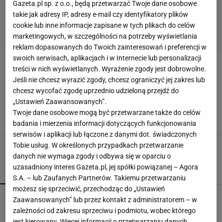
Gazeta.pl sp. z o.o., będą przetwarzać Twoje dane osobowe
takie jak adresy IP, adresy e-mail czy identyfikatory plików
cookie lub inne informacje zapisane w tych plikach do celów
marketingowych, w szczególności na potrzeby wyświetlania
reklam dopasowanych do Twoich zainteresowań i preferencji w
swoich serwisach, aplikacjach i w Internecie lub personalizacji
NIECIERPEK NOWOGWINEJSKI
treści w nich wyświetlanych. Wyrażenie zgody jest dobrowolne.
Jeśli nie chcesz wyrazić zgody, chcesz ograniczyć jej zakres lub
chcesz wycofać zgodę uprzednio udzieloną przejdź do
Masz niecierpki w swoim ogrodzie? Lepiej
unikaj tej odmiany - bardzo przyciąga trzmiele!
„Ustawień Zaawansowanych”.
Twoje dane osobowe mogą być przetwarzane także do celów
NIECIERPEK
NIECIERPEK GRUCZOŁOWATY
NIECIERPEK NOWOGWINEJSKI
NIECIERPEK ODMIANY
badania i mierzenia informacji dotyczących funkcjonowania
serwisów i aplikacji lub łączone z danymi dot. świadczonych
Tobie usług. W określonych przypadkach przetwarzanie
danych nie wymaga zgody i odbywa się w oparciu o
uzasadniony interes Gazeta.pl, jej spółki powiązanej – Agora
POPULARNE
NAJNOWSZE
S.A. – lub Zaufanych Partnerów. Takiemu przetwarzaniu
możesz się sprzeciwić, przechodząc do „Ustawień
Przenośne klimatyzatory i wentylatory najlepsze
Zaawansowanych” lub przez kontakt z administratorem – w
na upały. Są tanie i ciche, dobre do sypialni
zależności od zakresu sprzeciwu i podmiotu, wobec którego
jest kierowany. Więcej informacji o przetwarzaniu danych