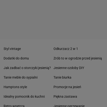
Styl vintage
Odkurzacz 2 w 1
Dodatki do domu
Zrób to w ogrodzie przed jesienią
Jak zadbać o storczyki jesienią?
Jesienne ozdoby DIY
Tanie meble do sypialni
Tanie biurka
Hamptons style
Promocje na jesień
Idealny pomocnik do kuchni
Piękna zastawa
Retro wnętrza
Jesienne ogrzewanie