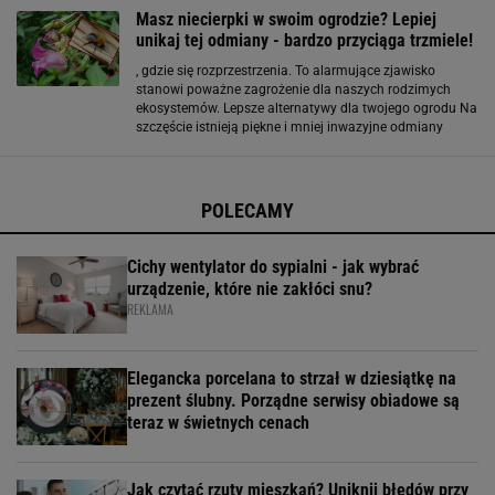
Masz niecierpki w swoim ogrodzie? Lepiej
unikaj tej odmiany - bardzo przyciąga trzmiele!
, gdzie się rozprzestrzenia. To alarmujące zjawisko
stanowi poważne zagrożenie dla naszych rodzimych
ekosystemów. Lepsze alternatywy dla twojego ogrodu Na
szczęście istnieją piękne i mniej inwazyjne odmiany
niecierpków, które możemy z powodzeniem uprawiać w
naszych ogrodach i na balkonach. Niecierpek
nowogwinejski
POLECAMY
Cichy wentylator do sypialni - jak wybrać
urządzenie, które nie zakłóci snu?
REKLAMA
Elegancka porcelana to strzał w dziesiątkę na
prezent ślubny. Porządne serwisy obiadowe są
teraz w świetnych cenach
Jak czytać rzuty mieszkań? Uniknij błędów przy