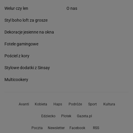
Welur czy len
O nas
Styl boho loft za grosze
Dekoracje jesienne na okna
Fotele gamingowe
Pościel z kory
Stylowe dodatki z Sinsay
Multicookery
Avanti
Kobieta
Haps
Podróże
Sport
Kultura
Edziecko
Plotek
Gazeta.pl
Poczta
Newsletter
Facebook
RSS