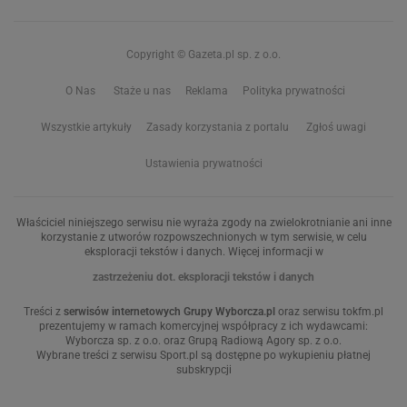
Copyright © Gazeta.pl sp. z o.o.
O Nas
Staże u nas
Reklama
Polityka prywatności
Wszystkie artykuły
Zasady korzystania z portalu
Zgłoś uwagi
Ustawienia prywatności
Właściciel niniejszego serwisu nie wyraża zgody na zwielokrotnianie ani inne
korzystanie z utworów rozpowszechnionych w tym serwisie, w celu
eksploracji tekstów i danych. Więcej informacji w
zastrzeżeniu dot. eksploracji tekstów i danych
Treści z
serwisów internetowych Grupy Wyborcza.pl
oraz serwisu tokfm.pl
prezentujemy w ramach komercyjnej współpracy z ich wydawcami:
Wyborcza sp. z o.o. oraz Grupą Radiową Agory sp. z o.o.
Wybrane treści z serwisu Sport.pl są dostępne po wykupieniu płatnej
subskrypcji