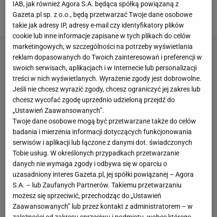
IAB, jak również Agora S.A. będąca spółką powiązaną z
ARANŻACJA WNĘTRZ
LAMPY WISZĄCE
Gazeta.pl sp. z o.o., będą przetwarzać Twoje dane osobowe
NOWOCZESNE LAMPY SUFITOWE DO SYPIALNI
NOWOCZESNE WNĘTRZA
takie jak adresy IP, adresy e-mail czy identyfikatory plików
cookie lub inne informacje zapisane w tych plikach do celów
marketingowych, w szczególności na potrzeby wyświetlania
reklam dopasowanych do Twoich zainteresowań i preferencji w
swoich serwisach, aplikacjach i w Internecie lub personalizacji
treści w nich wyświetlanych. Wyrażenie zgody jest dobrowolne.
Jeśli nie chcesz wyrazić zgody, chcesz ograniczyć jej zakres lub
chcesz wycofać zgodę uprzednio udzieloną przejdź do
„Ustawień Zaawansowanych”.
Twoje dane osobowe mogą być przetwarzane także do celów
badania i mierzenia informacji dotyczących funkcjonowania
serwisów i aplikacji lub łączone z danymi dot. świadczonych
Tobie usług. W określonych przypadkach przetwarzanie
danych nie wymaga zgody i odbywa się w oparciu o
uzasadniony interes Gazeta.pl, jej spółki powiązanej – Agora
S.A. – lub Zaufanych Partnerów. Takiemu przetwarzaniu
możesz się sprzeciwić, przechodząc do „Ustawień
Zaawansowanych” lub przez kontakt z administratorem – w