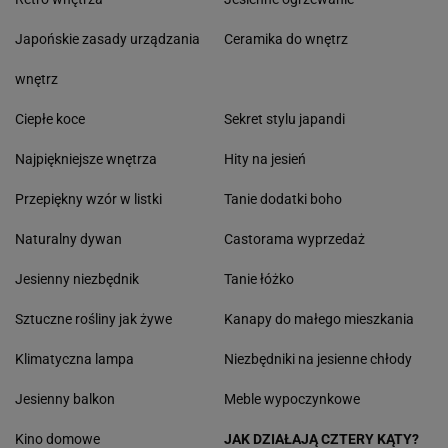
Japońskie zasady urządzania
Ceramika do wnętrz
wnętrz
Ciepłe koce
Sekret stylu japandi
Najpiękniejsze wnętrza
Hity na jesień
Przepiękny wzór w listki
Tanie dodatki boho
Naturalny dywan
Castorama wyprzedaż
Jesienny niezbędnik
Tanie łóżko
Sztuczne rośliny jak żywe
Kanapy do małego mieszkania
Klimatyczna lampa
Niezbędniki na jesienne chłody
Jesienny balkon
Meble wypoczynkowe
Kino domowe
JAK DZIAŁAJĄ CZTERY KĄTY?