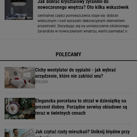
Jak dobrać kryształowy żyrandol do
nowoczesnego wnętrza? Oto kilka wskazówek
centralnej części pomieszczenia staje się dobrze
widocznym i nad wyrazem dekoracyjnym elementem
przestrzeni. Decydując się na umieszczenie zdobionego
żyrandola w nowoczesnym wnętrzu, warto pamiętać o
kilku ważnych aspektach, które pomogą stworzyć
niepowtarzalne zestawienia, perfekcyjnie łączące
POLECAMY
Cichy wentylator do sypialni - jak wybrać
urządzenie, które nie zakłóci snu?
REKLAMA
Elegancka porcelana to strzał w dziesiątkę na
prezent ślubny. Porządne serwisy obiadowe są
teraz w świetnych cenach
Jak czytać rzuty mieszkań? Uniknij błędów przy