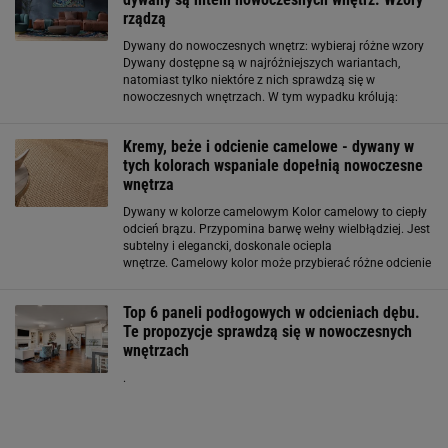
rządzą
Dywany do nowoczesnych wnętrz: wybieraj różne wzory
Dywany dostępne są w najróżniejszych wariantach,
natomiast tylko niektóre z nich sprawdzą się w
nowoczesnych wnętrzach. W tym wypadku królują:
prostota, minimalizm oraz geometryczne kształty. Na
przykład dywany z geometrycznymi wzorami dodają
Kremy, beże i odcienie camelowe - dywany w
tych kolorach wspaniale dopełnią nowoczesne
wnętrza
Dywany w kolorze camelowym Kolor camelowy to ciepły
odcień brązu. Przypomina barwę wełny wielbłądziej. Jest
subtelny i elegancki, doskonale ociepla
wnętrze. Camelowy kolor może przybierać różne odcienie
- od jasnego beżu po głębsze tonacje podchodzące pod
słodkie toffee. Dzięki takiej różnorodności
Top 6 paneli podłogowych w odcieniach dębu.
Te propozycje sprawdzą się w nowoczesnych
wnętrzach
.