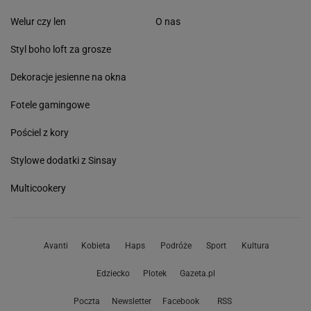
Welur czy len
O nas
Styl boho loft za grosze
Dekoracje jesienne na okna
Fotele gamingowe
Pościel z kory
Stylowe dodatki z Sinsay
Multicookery
Avanti
Kobieta
Haps
Podróże
Sport
Kultura
Edziecko
Plotek
Gazeta.pl
Poczta
Newsletter
Facebook
RSS