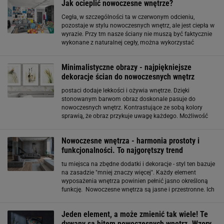
Jak ocieplić nowoczesne wnętrze?
Cegła, w szczególności ta w czerwonym odcieniu,
pozostaje w stylu nowoczesnych wnętrz, ale jest ciepła w
wyrazie. Przy tm nasze ściany nie muszą być faktycznie
wykonane z naturalnej cegły, można wykorzystać
ceglaną okładzinę i pokryć nią jedną ścianę bądź jej
fragment. Koce, dywany, zasłony
Minimalistyczne obrazy - najpiękniejsze
dekoracje ścian do nowoczesnych wnętrz
postaci dodaje lekkości i ożywia wnętrze. Dzięki
stonowanym barwom obraz doskonale pasuje do
nowoczesnych wnętrz. Kontrastujące ze sobą kolory
sprawią, że obraz przykuje uwagę każdego. Możliwość
samodzielnego dopasowania koloru i rodzaju ramy
pozwala dodatkowo podkreślić wedle własnego uznania
Nowoczesne wnętrza - harmonia prostoty i
funkcjonalności. To najgorętszy trend
tu miejsca na zbędne dodatki i dekoracje - styl ten bazuje
na zasadzie "mniej znaczy więcej". Każdy element
wyposażenia wnętrza powinien pełnić jasno określoną
funkcję. Nowoczesne wnętrza są jasne i przestronne. Ich
kolorystyka opiera się na neutralnych barwach.
Najczęściej wykorzystuje się biel, beże
Jeden element, a może zmienić tak wiele! Te
dywany są hitem nowoczesnych wnętrz. Wzory