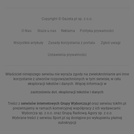
Copyright © Gazeta.pl sp. z o.o.
O Nas
Staże u nas
Reklama
Polityka prywatności
Wszystkie artykuły
Zasady korzystania z portalu
Zgłoś uwagi
Ustawienia prywatności
Właściciel niniejszego serwisu nie wyraża zgody na zwielokrotnianie ani inne
korzystanie z utworów rozpowszechnionych w tym serwisie, w celu
eksploracji tekstów i danych. Więcej informacji w
zastrzeżeniu dot. eksploracji tekstów i danych
Treści z
serwisów internetowych Grupy Wyborcza.pl
oraz serwisu tokfm.pl
prezentujemy w ramach komercyjnej współpracy z ich wydawcami:
Wyborcza sp. z o.o. oraz Grupą Radiową Agory sp. z o.o.
Wybrane treści z serwisu Sport.pl są dostępne po wykupieniu płatnej
subskrypcji