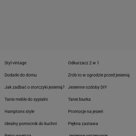
Styl vintage
Odkurzacz 2 w 1
Dodatki do domu
Zrób to w ogrodzie przed jesienią
Jak zadbać o storczyki jesienią?
Jesienne ozdoby DIY
Tanie meble do sypialni
Tanie biurka
Hamptons style
Promocje na jesień
Idealny pomocnik do kuchni
Piękna zastawa
Retro wnętrza
Jesienne ogrzewanie