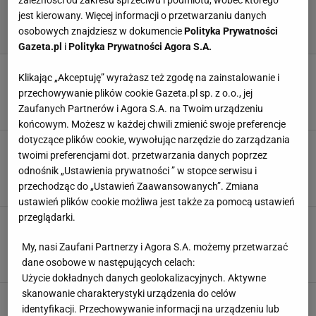
zależności od zakresu sprzeciwu i podmiotu, wobec którego
jest kierowany. Więcej informacji o przetwarzaniu danych
osobowych znajdziesz w dokumencie
Polityka Prywatności
Gazeta.pl
i
Polityka Prywatności Agora S.A.
Biały sufit jest passe. Projektanci polecają
Klikając „Akceptuję” wyrażasz też zgodę na zainstalowanie i
wyrafinowaną czerń. Efekt będzie piorunujący
przechowywanie plików cookie Gazeta.pl sp. z o.o., jej
ARANŻACJE SALONU
ARANŻACJE WNĘTRZ
Zaufanych Partnerów i Agora S.A. na Twoim urządzeniu
NOWOCZESNE WNĘTRZA
SUFIT
końcowym. Możesz w każdej chwili zmienić swoje preferencje
dotyczące plików cookie, wywołując narzędzie do zarządzania
Już nie tapety i nie lamele - w eleganckich
twoimi preferencjami dot. przetwarzania danych poprzez
wnętrzach będzie rządzić sztukateria
odnośnik „Ustawienia prywatności ” w stopce serwisu i
ARANŻACJE WNĘTRZ
DODATKI DO DOMU
NOWOCZESNE WNĘTRZA
przechodząc do „Ustawień Zaawansowanych”. Zmiana
OZDOBY
ustawień plików cookie możliwa jest także za pomocą ustawień
przeglądarki.
Łazienka w stylu retro. Jak urządzić przestrzeń
pełną funkcjonalności, uroku i nostalgii?
My, nasi Zaufani Partnerzy i Agora S.A. możemy przetwarzać
ARANŻACJE WNĘTRZ
ARANŻACJE ŁAZIENKI
dane osobowe w następujących celach:
NOWOCZESNE WNĘTRZA
RETRO
Użycie dokładnych danych geolokalizacyjnych. Aktywne
skanowanie charakterystyki urządzenia do celów
Poznaj kolekcję nowoczesnych mebli do salonu
identyfikacji. Przechowywanie informacji na urządzeniu lub
o pięknie mieniącej się powierzchni