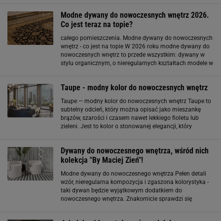
Modne dywany do nowoczesnych wnętrz 2026.
Co jest teraz na topie?
całego pomieszczenia. Modne dywany do nowoczesnych
wnętrz - co jest na topie W 2026 roku modne dywany do
nowoczesnych wnętrz to przede wszystkim: dywany w
stylu organicznym, o nieregularnych kształtach modele w
neutralnych kolorach: beże, szarości, złamane biele
dywany o efekcie „soft", czyli bardzo miękkie i puszyste
Taupe - modny kolor do nowoczesnych wnętrz
Taupe — modny kolor do nowoczesnych wnętrz Taupe to
subtelny odcień, który można opisać jako mieszankę
brązów, szarości i czasem nawet lekkiego fioletu lub
zieleni. Jest to kolor o stonowanej elegancji, który
doskonale sprawdza się w nowoczesnych aranżacjach
wnętrz. Jego uniwersalność sprawia
Dywany do nowoczesnego wnętrza, wśród nich
kolekcja "By Maciej Zień"!
Modne dywany do nowoczesnego wnętrza Pełen detali
wzór, nieregularna kompozycja i zgaszona kolorystyka -
taki dywan będzie wyjątkowym dodatkiem do
nowoczesnego wnętrza. Znakomicie sprawdzi się
zarówno w sypialni, jak i salonie. Spokojna kolorystyka
połączona z dynamicznym deseniem tworzy