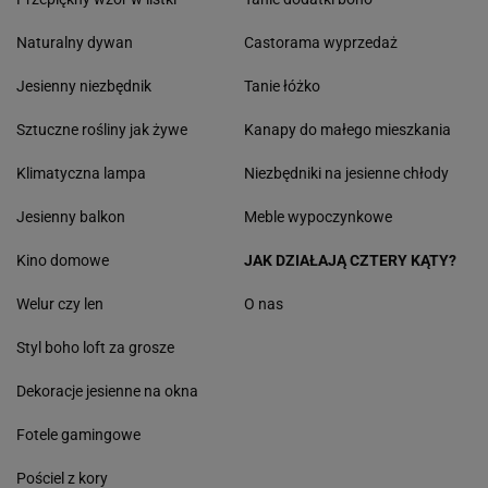
Naturalny dywan
Castorama wyprzedaż
Jesienny niezbędnik
Tanie łóżko
Sztuczne rośliny jak żywe
Kanapy do małego mieszkania
Klimatyczna lampa
Niezbędniki na jesienne chłody
Jesienny balkon
Meble wypoczynkowe
Kino domowe
JAK DZIAŁAJĄ CZTERY KĄTY?
Welur czy len
O nas
Styl boho loft za grosze
Dekoracje jesienne na okna
Fotele gamingowe
Pościel z kory