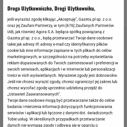
Odkurzacz piorący niemieckiej marki to HIT
Droga Użytkowniczko, Drogi Użytkowniku,
cenowy
CENEO
ODKURZACZ
ODKURZACZ BEZPRZEWODOWY
jeśli wyrazisz zgodę klikając „Akceptuję”, Gazeta.pl sp. z o.o.
ODKURZACZ PIONOWY
oraz jej Zaufani Partnerzy, w tym [
676
] Zaufanych Partnerów
IAB, jak również Agora S.A. będąca spółką powiązaną z
Gazeta.pl sp. z o.o., będą przetwarzać Twoje dane osobowe
takie jak adresy IP, adresy e-mail czy identyfikatory plików
cookie lub inne informacje zapisane w tych plikach do celów
marketingowych, w szczególności na potrzeby wyświetlania
reklam dopasowanych do Twoich zainteresowań i preferencji w
swoich serwisach, aplikacjach i w Internecie lub personalizacji
treści w nich wyświetlanych. Wyrażenie zgody jest dobrowolne.
Jeśli nie chcesz wyrazić zgody, chcesz ograniczyć jej zakres lub
chcesz wycofać zgodę uprzednio udzieloną przejdź do
„Ustawień Zaawansowanych”.
Twoje dane osobowe mogą być przetwarzane także do celów
badania i mierzenia informacji dotyczących funkcjonowania
serwisów i aplikacji lub łączone z danymi dot. świadczonych
Tobie usług. W określonych przypadkach przetwarzanie
danych nie wymaga zgody i odbywa się w oparciu o