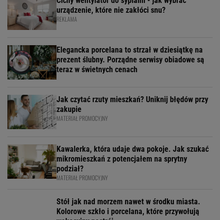
Cichy wentylator do sypialni - jak wybrać
urządzenie, które nie zakłóci snu?
REKLAMA
Elegancka porcelana to strzał w dziesiątkę na
prezent ślubny. Porządne serwisy obiadowe są
teraz w świetnych cenach
Jak czytać rzuty mieszkań? Uniknij błędów przy
zakupie
MATERIAŁ PROMOCYJNY
Kawalerka, która udaje dwa pokoje. Jak szukać
mikromieszkań z potencjałem na sprytny
podział?
MATERIAŁ PROMOCYJNY
Stół jak nad morzem nawet w środku miasta.
Kolorowe szkło i porcelana, które przywołują