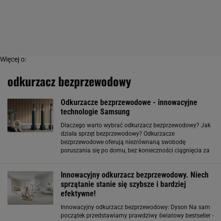
Więcej o:
odkurzacz bezprzewodowy
Odkurzacze bezprzewodowe - innowacyjne
technologie Samsung
Dlaczego warto wybrać odkurzacz bezprzewodowy? Jak
działa sprzęt bezprzewodowy? Odkurzacze
bezprzewodowe oferują niezrównaną swobodę
poruszania się po domu, bez konieczności ciągnięcia za
sobą długiego kabla. Po wcześniejszym naładowaniu
urządzenia możliwe jest skorzystanie z niego na
Innowacyjny odkurzacz bezprzewodowy. Niech
dowolnej
sprzątanie stanie się szybsze i bardziej
efektywne!
Innowacyjny odkurzacz bezprzewodowy: Dyson Na sam
początek przedstawiamy prawdziwy światowy bestseller -