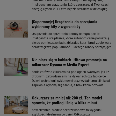
dziećmi i zwierzętami Jeśli zależy Ci na wydajnym,
inteligentnym sprzątaniu, które zaoszczędzi Twój czas i
energię, Dyson V11 Extra będzie strzałem w dziesiątkę.
Dzięki dużej mocy ssania i technologii, która zapobiega
utracie mocy, możesz zapomnieć
[Supermocje] Urządzenia do sprzątania -
wybieramy hity z wyprzedaży
Urządzenia do sprzątania: roboty sprzątające Te
inteligentne urządzenia, które autonomicznie poruszają
się po pomieszczeniach, zbierając kurz i brud, zdobywają
coraz większą popularność. Dlaczego roboty sprzątające
zyskują uznanie wśród użytkowników? Przede
wszystkim oferują nieocenioną wygodę.
Nie plącz się w kablach. Hitowa promocja na
odkurzacz Dysona w Media Expert
sobie zarówno z kurzem na podłogach twardych, jak i z
drobnymi zabrudzeniami na dywanach czy tapicerce.
Dzięki technologii cyklonowej oraz wydajnemu silnikowi
zapewnia wysoką siłę ssania, a brak kabla pozwala
swobodnie poruszać się po całym mieszkaniu.
Odkurzacz bezprzewodowy idealny do nowoczesnych
Odkurzacz za mniej niż 200 zł. Ten model
wnętrz
sprawia, że podłogi lśnią w kilka minut
powierzchnie. Modele bezprzewodowe to wygoda i
szybkość. Idealne na co dzień Odkurzacze