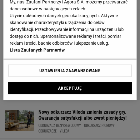
ODKURZACZE
SMART HOME
My, nasi Zaufani Partnerzy i Agora S.A. możemy przetwarzać
dane osobowe w następujących celach:
Użycie dokładnych danych geolokalizacyjnych. Aktywne
Odkurzacz za mniej niż 200 zł. Ten model
sprawia, że podłogi lśnią w kilka minut
skanowanie charakterystyki urządzenia do celów
KUCHNIA
ODKURZACZ BEZPRZEWODOWY
ODKURZACZE
SALON
identyfikacji. Przechowywanie informacji na urządzeniu lub
dostęp do nich. Spersonalizowane reklamy i treści, pomiar
reklam i treści, badnie odbiorców i ulepszanie usług.
Mop i odkurzacz w jednym. Amazon ma model,
Lista Zaufanych Partnerów
który skraca sprzątanie o połowę
ODKURZACZ BEZPRZEWODOWY
ODKURZACZE
SALON
SPRZĄTANIE
USTAWIENIA ZAAWANSOWANE
Bezprzewodowy, szybki i tani. Ten odkurzacz to
złoto na rynku
AKCEPTUJĘ
AGD
KUCHNIA
ODKURZACZ BEZPRZEWODOWY
ODKURZACZE
Nowy odkurzacz Vileda zmienia zasady gry.
Gwarancja satysfakcji albo zwrot pieniędzy!
ODKURZACZ BEZPRZEWODOWY
ODKURZACZ PIONOWY
ODKURZACZE
VILEDA