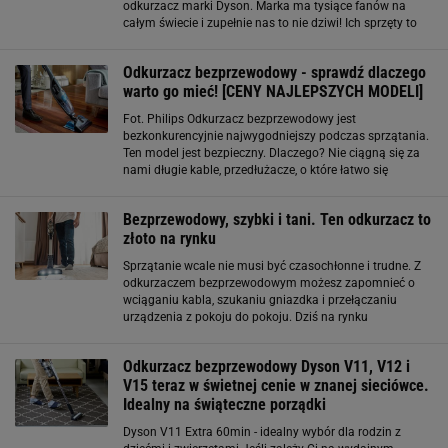
odkurzacz marki Dyson. Marka ma tysiące fanów na
całym świecie i zupełnie nas to nie dziwi! Ich sprzęty to
prawdziwe perełki, wyposażone w najnowsze
technologie. Jednym z nich jest DYSON V12
Odkurzacz bezprzewodowy - sprawdź dlaczego
warto go mieć! [CENY NAJLEPSZYCH MODELI]
Fot. Philips Odkurzacz bezprzewodowy jest
bezkonkurencyjnie najwygodniejszy podczas sprzątania.
Ten model jest bezpieczny. Dlaczego? Nie ciągną się za
nami długie kable, przedłużacze, o które łatwo się
potknąć. Dodatkowo nie musimy szukać gniazdka w
pobliżu miejsca sprzątania lub przepinać wtyczki
Bezprzewodowy, szybki i tani. Ten odkurzacz to
złoto na rynku
Sprzątanie wcale nie musi być czasochłonne i trudne. Z
odkurzaczem bezprzewodowym możesz zapomnieć o
wciąganiu kabla, szukaniu gniazdka i przełączaniu
urządzenia z pokoju do pokoju. Dziś na rynku
dostępnych jest mnóstwo odkurzaczy bezprzewodowych,
które oferują ogromną wygodę i efektywność. Wygodne
Odkurzacz bezprzewodowy Dyson V11, V12 i
V15 teraz w świetnej cenie w znanej sieciówce.
Idealny na świąteczne porządki
Dyson V11 Extra 60min - idealny wybór dla rodzin z