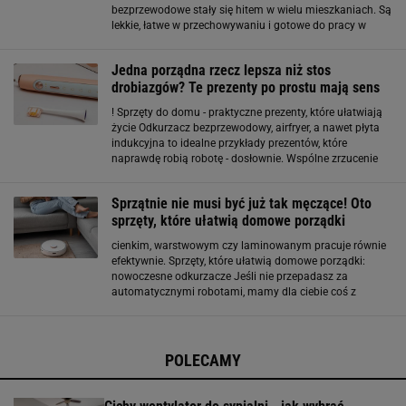
bezprzewodowe stały się hitem w wielu mieszkaniach. Są
lekkie, łatwe w przechowywaniu i gotowe do pracy w
każdej chwili. Największą ich zaletą jest swoboda ruchu
oraz to, że można nimi błyskawicznie posprzątać kuchnię
Jedna porządna rzecz lepsza niż stos
drobiazgów? Te prezenty po prostu mają sens
! Sprzęty do domu - praktyczne prezenty, które ułatwiają
życie Odkurzacz bezprzewodowy, airfryer, a nawet płyta
indukcyjna to idealne przykłady prezentów, które
naprawdę robią robotę - dosłownie. Wspólne zrzucenie
się na taki sprzęt to inwestycja w czyjąś wygodę: szybsze
sprzątanie, zdrowsze gotowanie
Sprzątnie nie musi być już tak męczące! Oto
sprzęty, które ułatwią domowe porządki
cienkim, warstwowym czy laminowanym pracuje równie
efektywnie. Sprzęty, które ułatwią domowe porządki:
nowoczesne odkurzacze Jeśli nie przepadasz za
automatycznymi robotami, mamy dla ciebie coś z
klasycznych odkurzaczy. Bezprzewodowy Karcher VC 6
Premium to będzie strzał w dziesiątkę! Urządzenie
posiada
POLECAMY