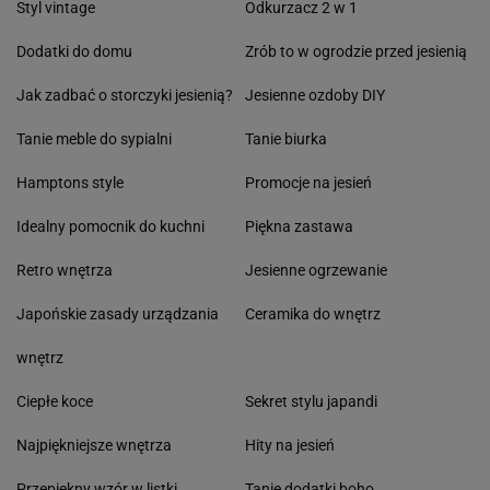
Styl vintage
Odkurzacz 2 w 1
Dodatki do domu
Zrób to w ogrodzie przed jesienią
Jak zadbać o storczyki jesienią?
Jesienne ozdoby DIY
Tanie meble do sypialni
Tanie biurka
Hamptons style
Promocje na jesień
Idealny pomocnik do kuchni
Piękna zastawa
Retro wnętrza
Jesienne ogrzewanie
Japońskie zasady urządzania
Ceramika do wnętrz
wnętrz
Ciepłe koce
Sekret stylu japandi
Najpiękniejsze wnętrza
Hity na jesień
Przepiękny wzór w listki
Tanie dodatki boho