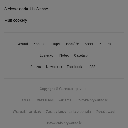
Stylowe dodatki z Sinsay
Multicookery
Avanti
Kobieta
Haps
Podróże
Sport
Kultura
Edziecko
Plotek
Gazeta.pl
Poczta
Newsletter
Facebook
RSS
Copyright © Gazeta.pl sp. z o.o.
O Nas
Staże u nas
Reklama
Polityka prywatności
Wszystkie artykuły
Zasady korzystania z portalu
Zgłoś uwagi
Ustawienia prywatności