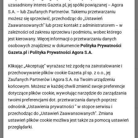
uzasadniony interes Gazeta.pl, jej spółki powiązanej – Agora
S.A. – lub Zaufanych Partnerów. Takiemu przetwarzaniu
możesz się sprzeciwić, przechodząc do „Ustawień
Zaawansowanych” lub przez kontakt z administratorem – w
zależności od zakresu sprzeciwu i podmiotu, wobec którego
Masz w domu czysto? Tylko tak Ci się wydaje.
jest kierowany. Więcej informacji o przetwarzaniu danych
O tych zakamarkach przy sprzątaniu zapomina
osobowych znajdziesz w dokumencie
Polityka Prywatności
większość z nas
Gazeta.pl
i
Polityka Prywatności Agora S.A.
IROBOT
ODKURZACZ
ODKURZACZ BEZPRZEWODOWY
ODKURZACZE
Klikając „Akceptuję” wyrażasz też zgodę na zainstalowanie i
przechowywanie plików cookie Gazeta.pl sp. z o.o., jej
Odkurzacz bezprzewodowy Dyson V11, V12 i
Zaufanych Partnerów i Agora S.A. na Twoim urządzeniu
V15 teraz w świetnej cenie w znanej sieciówce.
końcowym. Możesz w każdej chwili zmienić swoje preferencje
Idealny na świąteczne porządki
dotyczące plików cookie, wywołując narzędzie do zarządzania
DYSON
ODKURZACZ
ODKURZACZ BEZPRZEWODOWY
twoimi preferencjami dot. przetwarzania danych poprzez
RTV EURO AGD
odnośnik „Ustawienia prywatności ” w stopce serwisu i
przechodząc do „Ustawień Zaawansowanych”. Zmiana
5 odkurzaczy, które wyręczą Cię w
ustawień plików cookie możliwa jest także za pomocą ustawień
obowiązkach. Idealne do świątecznych
porządków
przeglądarki.
ODKURZACZ BEZPRZEWODOWY
ODKURZACZ PIONOWY