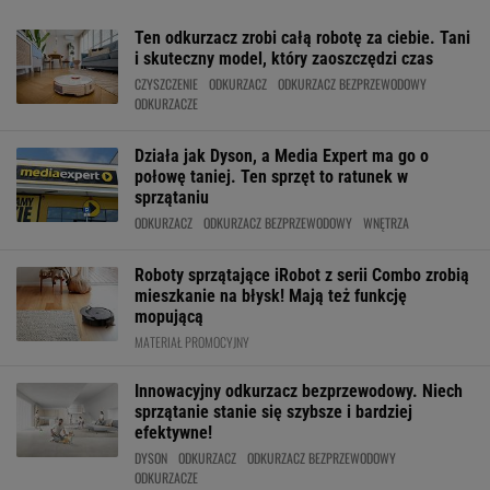
Ten odkurzacz zrobi całą robotę za ciebie. Tani
i skuteczny model, który zaoszczędzi czas
CZYSZCZENIE
ODKURZACZ
ODKURZACZ BEZPRZEWODOWY
ODKURZACZE
Działa jak Dyson, a Media Expert ma go o
połowę taniej. Ten sprzęt to ratunek w
sprzątaniu
ODKURZACZ
ODKURZACZ BEZPRZEWODOWY
WNĘTRZA
Roboty sprzątające iRobot z serii Combo zrobią
mieszkanie na błysk! Mają też funkcję
mopującą
MATERIAŁ PROMOCYJNY
Innowacyjny odkurzacz bezprzewodowy. Niech
sprzątanie stanie się szybsze i bardziej
efektywne!
DYSON
ODKURZACZ
ODKURZACZ BEZPRZEWODOWY
ODKURZACZE