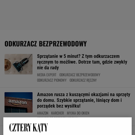
ODKURZACZ BEZPRZEWODOWY
Sprzątanie w 5 minut? Z tym odkurzaczem
ręcznym to możliwe. Dotrze tam, gdzie zwykły
nie da rady
MEDIA EXPERT
ODKURZACZ BEZPRZEWODOWY
ODKURZACZ PIONOWY
ODKURZACZ RĘCZNY
Amazon rusza z kuszącymi okazjami na sprzęty
do domu. Szybkie sprzątanie, lśniący dom i
porządek bez wysiłku!
AMAZON
KARCHER
MYJKA DO OKIEN
ODKURZACZ BEZPRZEWODOWY
Twoja kanapa będzie wyglądać jak nowa.