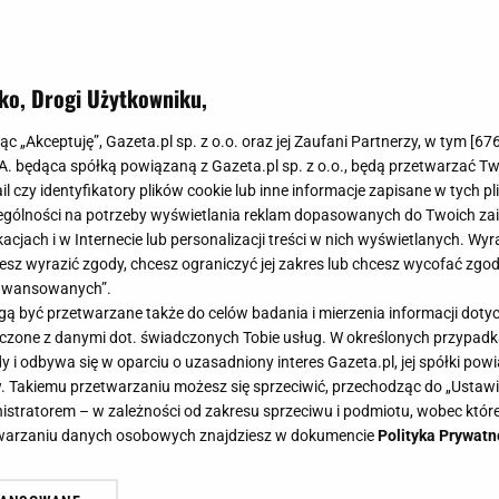
ko, Drogi Użytkowniku,
jąc „Akceptuję”, Gazeta.pl sp. z o.o. oraz jej Zaufani Partnerzy, w tym [
67
.A. będąca spółką powiązaną z Gazeta.pl sp. z o.o., będą przetwarzać T
ail czy identyfikatory plików cookie lub inne informacje zapisane w tych p
gólności na potrzeby wyświetlania reklam dopasowanych do Twoich zain
acjach i w Internecie lub personalizacji treści w nich wyświetlanych. Wyr
cesz wyrazić zgody, chcesz ograniczyć jej zakres lub chcesz wycofać zgo
aawansowanych”.
 być przetwarzane także do celów badania i mierzenia informacji dot
 łączone z danymi dot. świadczonych Tobie usług. W określonych przypad
i odbywa się w oparciu o uzasadniony interes Gazeta.pl, jej spółki powi
. Takiemu przetwarzaniu możesz się sprzeciwić, przechodząc do „Ust
nistratorem – w zależności od zakresu sprzeciwu i podmiotu, wobec które
etwarzaniu danych osobowych znajdziesz w dokumencie
Polityka Prywatn