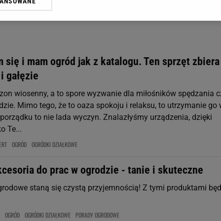
WANSOWANE
żasz też zgodę na zainstalowanie i przechowywanie plików cookie Gazeta.p
gora S.A. na Twoim urządzeniu końcowym. Możesz w każdej chwili zmien
 wywołując narzędzie do zarządzania twoimi preferencjami dot. przetw
ywatności ” w stopce serwisu i przechodząc do „Ustawień Zaawansowan
st także za pomocą ustawień przeglądarki.
 się i mam ogród jak z katalogu. Ten sprzęt zbiera
rzy i Agora S.A. możemy przetwarzać dane osobowe w następujących cel
 i gałęzie
 geolokalizacyjnych. Aktywne skanowanie charakterystyki urządzenia do
 na urządzeniu lub dostęp do nich. Spersonalizowane reklamy i treści, p
zon wiosenny, a to spore wyzwanie dla miłośników spędzania 
zanie usług.
Lista Zaufanych Partnerów
zie. Mimo tego, że to oaza spokoju i relaksu, to utrzymanie go
orządku to nie lada wyczyn. Znalazłyśmy urządzenia, dzięki
o Te...
ERT
OGRÓD
OGRÓDKI DZIAŁKOWE
kcesoria do prac w ogrodzie - tanie i skuteczne
grodowe staną się czystą przyjemnością! Z tymi produktami będ
OGRÓD
OGRÓDKI DZIAŁKOWE
PORADY OGRODOWE