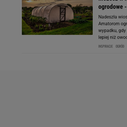
ogrodowe -
Nadeszła wios
Amatorom ogr
wypadku, gdy 
lepiej niż owo
INSPIRACJE
OGRÓD