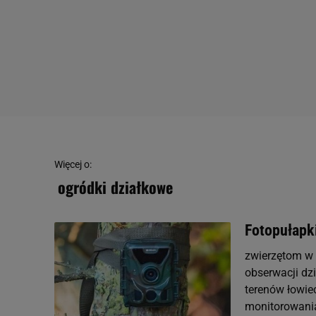
Więcej o:
ogródki działkowe
Fotopułapki
zwierzętom w 
obserwacji dzi
terenów łowie
monitorowania 