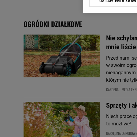
USTAWIENIA ZAA
Klikając „Akceptuję” wyra
Zaufanych Partnerów i A
dotyczące plików cookie,
OGRÓDKI DZIAŁKOWE
odnośnik „Ustawienia pr
plików cookie możliwa je
Nie schylam
My, nasi Zaufani Partne
mnie liście
Użycie dokładnych danych
Przechowywanie informacji
Przed nami se
badnie odbiorców i uleps
w swoim ogrod
nienagannym p
którym nie tylk
GARDENA
MEDIA EXP
Sprzęty i a
Niech prace o
to możliwe!
NARZĘDZIA OGRODOWE