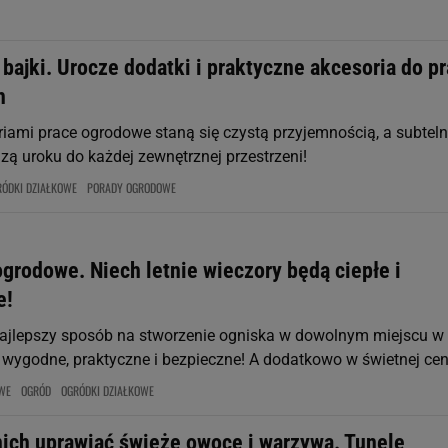
 bajki. Urocze dodatki i praktyczne akcesoria do p
h
riami prace ogrodowe staną się czystą przyjemnością, a subtel
zą uroku do każdej zewnętrznej przestrzeni!
RÓDKI DZIAŁKOWE
PORADY OGRODOWE
grodowe. Niech letnie wieczory będą ciepłe i
e!
najlepszy sposób na stworzenie ogniska w dowolnym miejscu w
t wygodne, praktyczne i bezpieczne! A dodatkowo w świetnej cen
WE
OGRÓD
OGRÓDKI DZIAŁKOWE
ich uprawiać świeże owoce i warzywa. Tunele