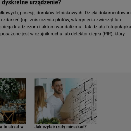
i dyskretne urządzenie?
łkowych, posesji, domków letniskowych. Dzięki dokumentowan
 zdarzeń (np. zniszczenia płotów, wtargnięcia zwierząt lub
obiega kradzieżom i aktom wandalizmu. Jak działa fotopułapk
osażone jest w czujnik ruchu lub detektor ciepła (PIR), który
a to strzał w
Jak czytać rzuty mieszkań?