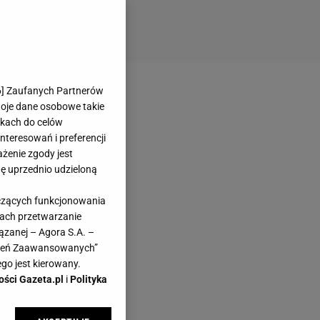
6
] Zaufanych Partnerów
woje dane osobowe takie
likach do celów
teresowań i preferencji
ażenie zgody jest
dę uprzednio udzieloną
yczących funkcjonowania
kach przetwarzanie
ązanej – Agora S.A. –
awień Zaawansowanych”
go jest kierowany.
ości Gazeta.pl
i
Polityka