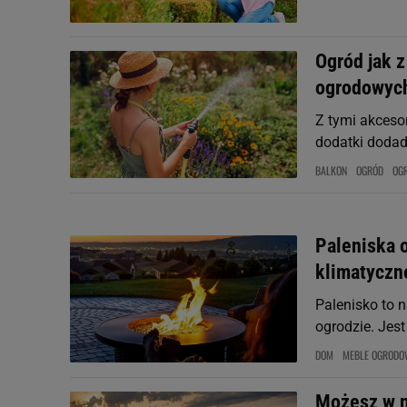
Ogród jak z
ogrodowyc
Z tymi akceso
dodatki dodad
BALKON
OGRÓD
OG
Paleniska o
klimatyczn
Palenisko to 
ogrodzie. Jes
DOM
MEBLE OGRODO
Możesz w n