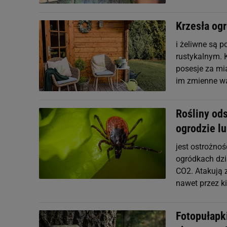
Krzesła og
i żeliwne są 
rustykalnym. 
posesje za mia
im zmienne w
Rośliny ods
ogrodzie lu
jest ostrożnoś
ogródkach dzi
CO2. Atakują 
nawet przez k
Fotopułapki