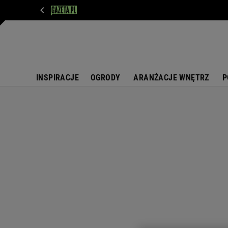
WIADOMOŚCI
NEXT
SPORT
PLOTEK
D
INSPIRACJE
OGRODY
ARANŻACJE WNĘTRZ
P