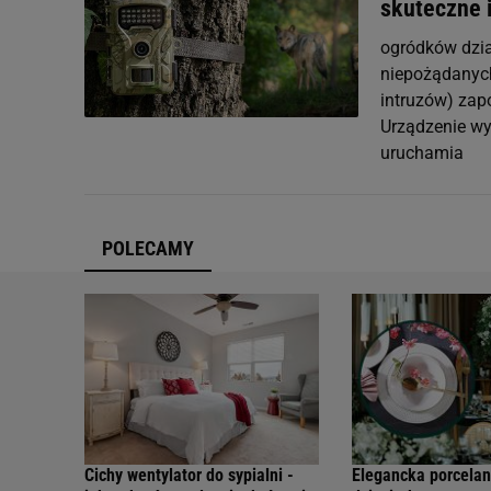
skuteczne 
ogródków dzia
niepożądanych
intruzów) zap
Urządzenie wyp
uruchamia
POLECAMY
Cichy wentylator do sypialni -
Elegancka porcelan