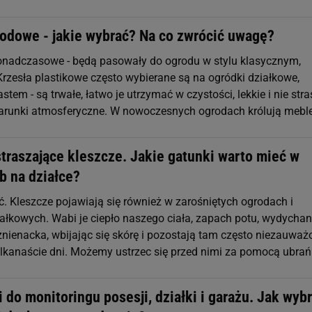
rodowe - jakie wybrać? Na co zwrócić uwagę?
ponadczasowe - będą pasowały do ogrodu w stylu klasycznym,
Krzesła plastikowe często wybierane są na ogródki działkowe,
stem - są trwałe, łatwo je utrzymać w czystości, lekkie i nie str
arunki atmosferyczne. W nowoczesnych ogrodach królują mebl
traszające kleszcze. Jakie gatunki warto mieć w
b na działce?
ć. Kleszcze pojawiają się również w zarośniętych ogrodach i
ałkowych. Wabi je ciepło naszego ciała, zapach potu, wydycha
znienacka, wbijając się skórę i pozostają tam często niezauważ
ilkanaście dni. Możemy ustrzec się przed nimi za pomocą ubrań
 do monitoringu posesji, działki i garażu. Jak wyb