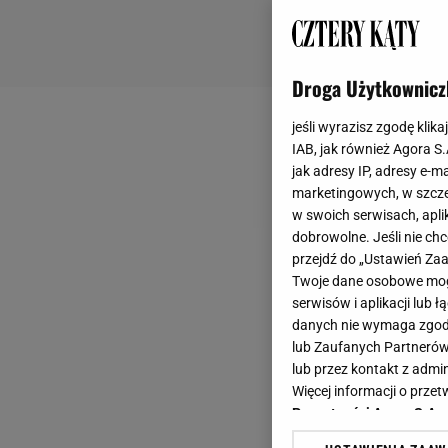
Droga Użytkownicz
jeśli wyrazisz zgodę klika
IAB, jak również Agora S
jak adresy IP, adresy e-m
marketingowych, w szcze
w swoich serwisach, aplik
dobrowolne. Jeśli nie ch
przejdź do „Ustawień Z
Twoje dane osobowe mogą
serwisów i aplikacji lub
danych nie wymaga zgody 
lub Zaufanych Partnerów
lub przez kontakt z admi
Więcej informacji o prz
Prywatności Agora S.A.