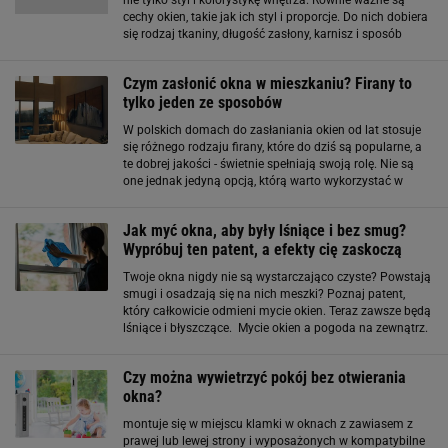
nie tylko styl i kolorystykę wnętrza. Równie ważne są
cechy okien, takie jak ich styl i proporcje. Do nich dobiera
się rodzaj tkaniny, długość zasłony, karnisz i sposób
upięcia (uwaga: gdy okno jest nieszczelne, najlepsza
będzie gruba
Czym zasłonić okna w mieszkaniu? Firany to
tylko jeden ze sposobów
W polskich domach do zasłaniania okien od lat stosuje
się różnego rodzaju firany, które do dziś są popularne, a
te dobrej jakości - świetnie spełniają swoją rolę. Nie są
one jednak jedyną opcją, którą warto wykorzystać w
projektach mieszkań i domów. Okna zasłaniane
wyłącznie firanami? Poznaj
Jak myć okna, aby były lśniące i bez smug?
Wypróbuj ten patent, a efekty cię zaskoczą
Twoje okna nigdy nie są wystarczająco czyste? Powstają
smugi i osadzają się na nich meszki? Poznaj patent,
który całkowicie odmieni mycie okien. Teraz zawsze będą
lśniące i błyszczące. Mycie okien a pogoda na zewnątrz.
Kiedy najlepiej się za to zabrać? Co ciekawe, na
powstawanie nieestetycznych
Czy można wywietrzyć pokój bez otwierania
okna?
montuje się w miejscu klamki w oknach z zawiasem z
prawej lub lewej strony i wyposażonych w kompatybilne