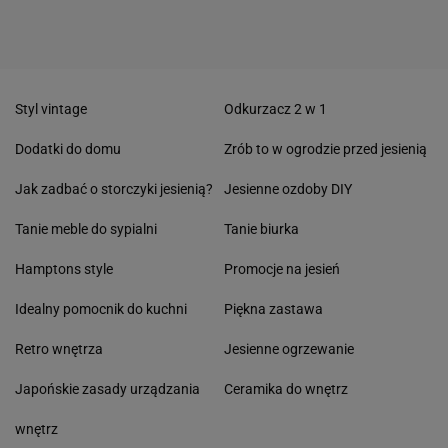
Styl vintage
Odkurzacz 2 w 1
Dodatki do domu
Zrób to w ogrodzie przed jesienią
Jak zadbać o storczyki jesienią?
Jesienne ozdoby DIY
Tanie meble do sypialni
Tanie biurka
Hamptons style
Promocje na jesień
Idealny pomocnik do kuchni
Piękna zastawa
Retro wnętrza
Jesienne ogrzewanie
Japońskie zasady urządzania
Ceramika do wnętrz
wnętrz