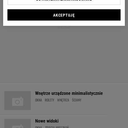
AKCEPTUJĘ
Wnętrze urządzone minimalistycznie
OKNA
ROLETY
WNĘTRZA
ŚCIANY
Nowe widoki
OKNA
ZDJĘCIA MIESZKAŃ