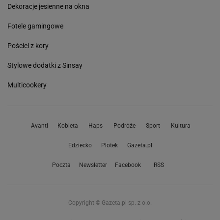
Dekoracje jesienne na okna
Fotele gamingowe
Pościel z kory
Stylowe dodatki z Sinsay
Multicookery
Avanti
Kobieta
Haps
Podróże
Sport
Kultura
Edziecko
Plotek
Gazeta.pl
Poczta
Newsletter
Facebook
RSS
Copyright © Gazeta.pl sp. z o.o.