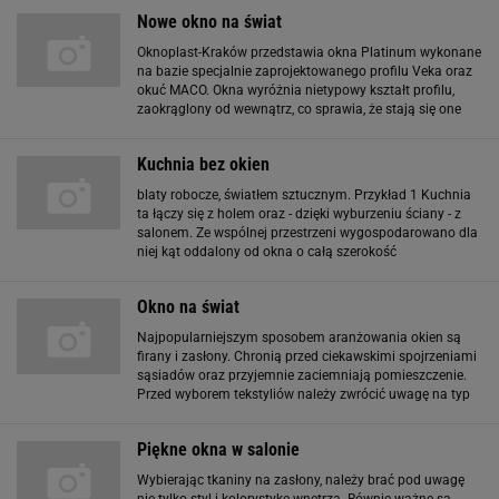
Nowe okno na świat
Oknoplast-Kraków przedstawia okna Platinum wykonane
na bazie specjalnie zaprojektowanego profilu Veka oraz
okuć MACO. Okna wyróżnia nietypowy kształt profilu,
zaokrąglony od wewnątrz, co sprawia, że stają się one
dodatkowym dekoracyjnym elementem mieszkania.
Szukasz fachowca lub ekipy budowlanej
Kuchnia bez okien
blaty robocze, światłem sztucznym. Przykład 1 Kuchnia
ta łączy się z holem oraz - dzięki wyburzeniu ściany - z
salonem. Ze wspólnej przestrzeni wygospodarowano dla
niej kąt oddalony od okna o całą szerokość
pomieszczenia. Choć nie jest to miejsce całkowicie
pozbawione naturalnego światła
Okno na świat
Najpopularniejszym sposobem aranżowania okien są
firany i zasłony. Chronią przed ciekawskimi spojrzeniami
sąsiadów oraz przyjemnie zaciemniają pomieszczenie.
Przed wyborem tekstyliów należy zwrócić uwagę na typ
danego wnętrza. Tkaniny, które dobrze wyglądają w
sypialni rodziców, nie koniecznie
Piękne okna w salonie
Wybierając tkaniny na zasłony, należy brać pod uwagę