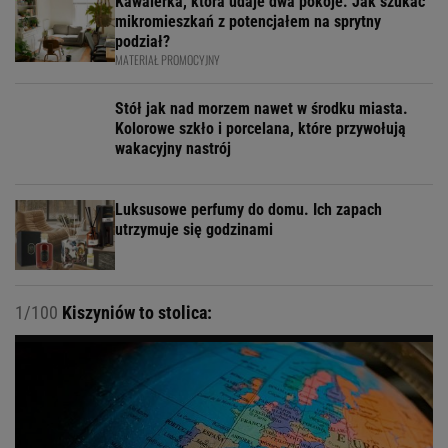
Kawalerka, która udaje dwa pokoje. Jak szukać
mikromieszkań z potencjałem na sprytny
podział?
MATERIAŁ PROMOCYJNY
Stół jak nad morzem nawet w środku miasta.
Kolorowe szkło i porcelana, które przywołują
wakacyjny nastrój
Luksusowe perfumy do domu. Ich zapach
utrzymuje się godzinami
1/100
Kiszyniów to stolica: