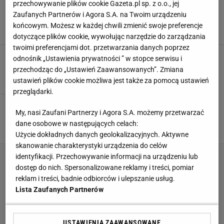
przechowywanie plików cookie Gazeta.pl sp. z o.o., jej
Karnisze: rodzaje, przeznaczenie, pomysły na
Zaufanych Partnerów i Agora S.A. na Twoim urządzeniu
aranżacje. Jak dopasować karnisz do wnętrza?
końcowym. Możesz w każdej chwili zmienić swoje preferencje
DEKORACJE DO POKOJU
DEKORACJE WNĘTRZ
KARNISZ
OKNA
dotyczące plików cookie, wywołując narzędzie do zarządzania
twoimi preferencjami dot. przetwarzania danych poprzez
Okiennice: nie tylko na upały [WIDEO]
odnośnik „Ustawienia prywatności ” w stopce serwisu i
OKNA
OKNA BALKONOWE
OKNA TARASOWE
przechodząc do „Ustawień Zaawansowanych”. Zmiana
ustawień plików cookie możliwa jest także za pomocą ustawień
przeglądarki.
Czy można wywietrzyć pokój bez otwierania
My, nasi Zaufani Partnerzy i Agora S.A. możemy przetwarzać
okna?
dane osobowe w następujących celach:
ARANŻACJE WNĘTRZ
DOM
INSPIRACJE
OKNA
Użycie dokładnych danych geolokalizacyjnych. Aktywne
skanowanie charakterystyki urządzenia do celów
identyfikacji. Przechowywanie informacji na urządzeniu lub
dostęp do nich. Spersonalizowane reklamy i treści, pomiar
reklam i treści, badnie odbiorców i ulepszanie usług.
Lista Zaufanych Partnerów
USTAWIENIA ZAAWANSOWANE