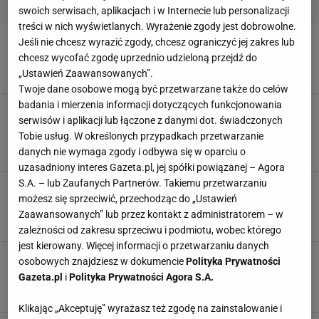
swoich serwisach, aplikacjach i w Internecie lub personalizacji
treści w nich wyświetlanych. Wyrażenie zgody jest dobrowolne.
Zaparowane szyby w domu? Z tym jednym
Jeśli nie chcesz wyrazić zgody, chcesz ograniczyć jej zakres lub
produktem pożegnasz ten problem na zawsze
chcesz wycofać zgodę uprzednio udzieloną przejdź do
DOM
DOMOWE SPOSOBY
OKNA
PORADNIK
„Ustawień Zaawansowanych”.
Twoje dane osobowe mogą być przetwarzane także do celów
badania i mierzenia informacji dotyczących funkcjonowania
Nieszczelne okna zimą? Tryb zimowy rozwiąże
serwisów i aplikacji lub łączone z danymi dot. świadczonych
problem. Nie każdy o nim wie, a pomaga
Tobie usług. W określonych przypadkach przetwarzanie
zaoszczędzić
danych nie wymaga zgody i odbywa się w oparciu o
DOM
NIESZCZELNE OKNA
OKNA
OSZCZĘDZANIE
uzasadniony interes Gazeta.pl, jej spółki powiązanej – Agora
S.A. – lub Zaufanych Partnerów. Takiemu przetwarzaniu
Jak myć okna, aby były lśniące i bez smug?
możesz się sprzeciwić, przechodząc do „Ustawień
Wypróbuj ten patent, a efekty cię zaskoczą
Zaawansowanych” lub przez kontakt z administratorem – w
JAK MYĆ OKNA
MYCIE OKIEN
OKNA
PORADY
zależności od zakresu sprzeciwu i podmiotu, wobec którego
jest kierowany. Więcej informacji o przetwarzaniu danych
Rolety rzymskie, dzień noc i inne. Jak zrobić
osobowych znajdziesz w dokumencie
Polityka Prywatności
roletę?
Gazeta.pl
i
Polityka Prywatności Agora S.A.
DEKORACJE
DIY
INSPIRACJE
OKNA
Klikając „Akceptuję” wyrażasz też zgodę na zainstalowanie i