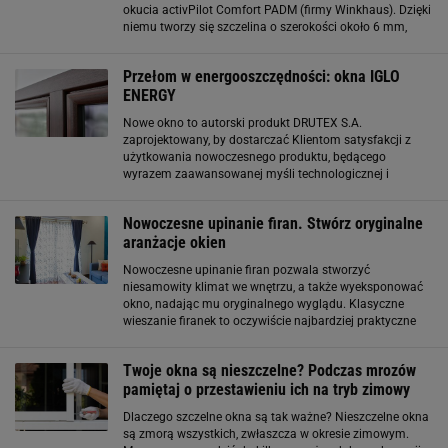
okucia activPilot Comfort PADM (firmy Winkhaus). Dzięki
niemu tworzy się szczelina o szerokości około 6 mm,
okno zostaje rozszczelnione na całym obwodzie, a w
pomieszczeniu następuje powolna wymiana
Przełom w energooszczędności: okna IGLO
ENERGY
Nowe okno to autorski produkt DRUTEX S.A.
zaprojektowany, by dostarczać Klientom satysfakcji z
użytkowania nowoczesnego produktu, będącego
wyrazem zaawansowanej myśli technologicznej i
restrykcyjnych wymagań rynku. Okno posiada
innowacyjny system uszczelnienia, dostępny wyłącznie w
Nowoczesne upinanie firan. Stwórz oryginalne
ofercie DRUTEX
aranżacje okien
Nowoczesne upinanie firan pozwala stworzyć
niesamowity klimat we wnętrzu, a także wyeksponować
okno, nadając mu oryginalnego wyglądu. Klasyczne
wieszanie firanek to oczywiście najbardziej praktyczne
rozwiązanie, jednak może ono wydawać się odrobinę
nudne. Jeśli chcesz, możesz odmienić swoją
Twoje okna są nieszczelne? Podczas mrozów
pamiętaj o przestawieniu ich na tryb zimowy
Dlaczego szczelne okna są tak ważne? Nieszczelne okna
są zmorą wszystkich, zwłaszcza w okresie zimowym.