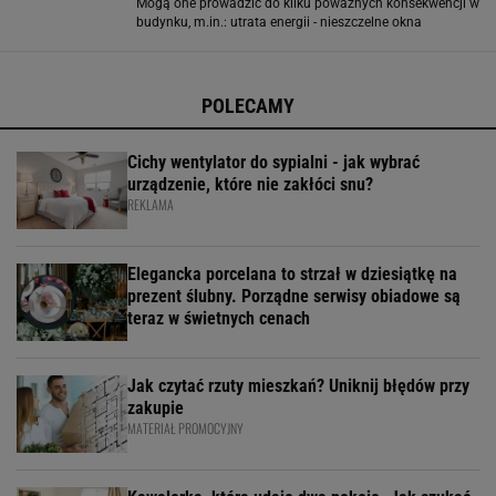
Mogą one prowadzić do kilku poważnych konsekwencji w
budynku, m.in.: utrata energii - nieszczelne okna
wpuszczają do pomieszczenia chłód, tym samym
sprawiając, że ogrzewanie domu staje
POLECAMY
Cichy wentylator do sypialni - jak wybrać
urządzenie, które nie zakłóci snu?
REKLAMA
Elegancka porcelana to strzał w dziesiątkę na
prezent ślubny. Porządne serwisy obiadowe są
teraz w świetnych cenach
Jak czytać rzuty mieszkań? Uniknij błędów przy
zakupie
MATERIAŁ PROMOCYJNY