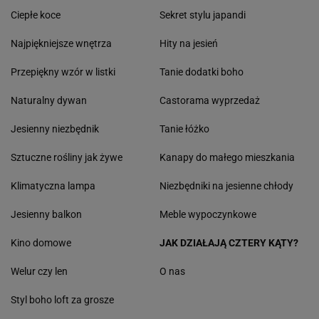
Ciepłe koce
Sekret stylu japandi
Najpiękniejsze wnętrza
Hity na jesień
Przepiękny wzór w listki
Tanie dodatki boho
Naturalny dywan
Castorama wyprzedaż
Jesienny niezbędnik
Tanie łóżko
Sztuczne rośliny jak żywe
Kanapy do małego mieszkania
Klimatyczna lampa
Niezbędniki na jesienne chłody
Jesienny balkon
Meble wypoczynkowe
Kino domowe
JAK DZIAŁAJĄ CZTERY KĄTY?
Welur czy len
O nas
Styl boho loft za grosze