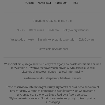
Poczta
Newsletter
Facebook
RSS
Copyright © Gazeta.pl sp. z o.o.
O Nas
Staże u nas
Reklama
Polityka prywatności
Wszystkie artykuły
Zasady korzystania z portalu
Zgłoś uwagi
Ustawienia prywatności
Właściciel niniejszego serwisu nie wyraża zgody na zwielokrotnianie ani inne
korzystanie z utworów rozpowszechnionych w tym serwisie, w celu
eksploracji tekstów i danych. Więcej informacji w
zastrzeżeniu dot. eksploracji tekstów i danych
Treści z
serwisów internetowych Grupy Wyborcza.pl
oraz serwisu tokfm.pl
prezentujemy w ramach komercyjnej współpracy z ich wydawcami:
Wyborcza sp. z o.o. oraz Grupą Radiową Agory sp. z o.o.
Wybrane treści z serwisu Sport.pl są dostępne po wykupieniu płatnej
subskrypcji