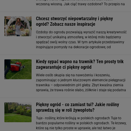
wczesną wiosną. Jak ciąć trawy ozdobne? To przepis na
piękny ogród Cięcie powinno być zdecydowane i
wykonane ostrymi narzędziami
Chcesz stworzyć niepowtarzalny i piękny
ogród? Zobacz nasze inspiracje
Ozdoby do ogrodu pozwalają wyrazić naszą kreatywność
i stworzyć unikalną atmosferę, w której miło będziemy
spędzać swój wolny czas. W tym artykule przedstawimy
inspirujące pomysły na dekoracje ogrodowe, od
tradycyjnych rozwiązań po nowoczesne akcenty, które
sprawią, że Twój ogród stanie się
Kiedy sypać wapno na trawnik? Ten prosty trik
zagwarantuje ci piękny ogród
Wiele osób skupia się na nawożeniu i koszeniu,
zapominając o jednym kluczowym elemencie pielęgnacji
trawnika – odpowiednim pH gleby. Zbyt kwaśna ziemia
sprawia, że trawa rośnie słabo, żółknie i staje się podatna
na mech. Właśnie wtedy z pomocą przychodzi wapno,
które przywraca równowagę i poprawia
Piękny ogród - co zamiast tui? Jakie rośliny
sprawdzą się w roli żywopłotu?
Tuje - rośliny, które królują w polskich ogrodach Tuje to
bardzo popularne rośliny w polskich ogrodach. Te krzewy,
które są nie tylko proste w uprawie, ale też łatwo je