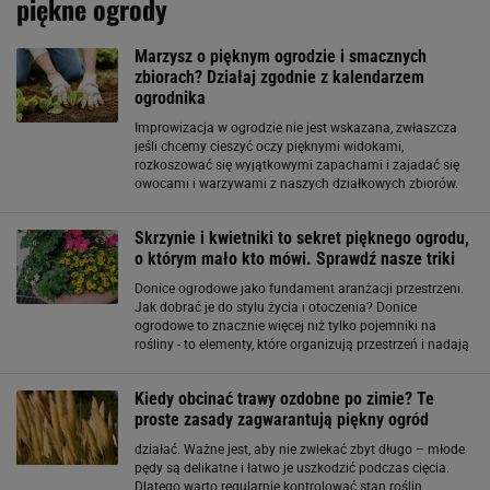
piękne ogrody
Marzysz o pięknym ogrodzie i smacznych
zbiorach? Działaj zgodnie z kalendarzem
ogrodnika
Improwizacja w ogrodzie nie jest wskazana, zwłaszcza
jeśli chcemy cieszyć oczy pięknymi widokami,
rozkoszować się wyjątkowymi zapachami i zajadać się
owocami i warzywami z naszych działkowych zbiorów.
Prace w ogrodzie wiążą się ze ściśle zaplanowanym
harmonogramem. Kalendarz ogrodnika 2024 zawiera
Skrzynie i kwietniki to sekret pięknego ogrodu,
o którym mało kto mówi. Sprawdź nasze triki
Donice ogrodowe jako fundament aranżacji przestrzeni.
Jak dobrać je do stylu życia i otoczenia? Donice
ogrodowe to znacznie więcej niż tylko pojemniki na
rośliny - to elementy, które organizują przestrzeń i nadają
jej rytm. W nowoczesnych aranżacjach pełnią rolę
mobilnych ścian, wyznaczają strefy
Kiedy obcinać trawy ozdobne po zimie? Te
proste zasady zagwarantują piękny ogród
działać. Ważne jest, aby nie zwlekać zbyt długo – młode
pędy są delikatne i łatwo je uszkodzić podczas cięcia.
Dlatego warto regularnie kontrolować stan roślin