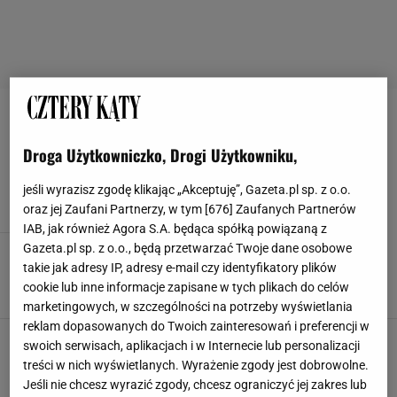
PIĘKNE OGRODY
Droga Użytkowniczko, Drogi Użytkowniku,
Ogrody we "Władcy pierścieni"
ALTANA
ALTANY
BLUSZCZ
DOMEK NA DRZEWIE
jeśli wyrazisz zgodę klikając „Akceptuję”, Gazeta.pl sp. z o.o.
oraz jej Zaufani Partnerzy, w tym [
676
] Zaufanych Partnerów
IAB, jak również Agora S.A. będąca spółką powiązaną z
Gazeta.pl sp. z o.o., będą przetwarzać Twoje dane osobowe
Numer 7/2005
takie jak adresy IP, adresy e-mail czy identyfikatory plików
AKCESORIA DO OCZEK WODNYCH
DRZEWO W OGRODZIE
GRILL
cookie lub inne informacje zapisane w tych plikach do celów
INSPIRACJE
marketingowych, w szczególności na potrzeby wyświetlania
reklam dopasowanych do Twoich zainteresowań i preferencji w
Numer 11/2004
swoich serwisach, aplikacjach i w Internecie lub personalizacji
DONIC
DONICA, DONICE
DONICE
DONICE Z KWIATAMI
treści w nich wyświetlanych. Wyrażenie zgody jest dobrowolne.
Jeśli nie chcesz wyrazić zgody, chcesz ograniczyć jej zakres lub