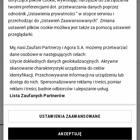
dotyczące plików cookie, wywołując narzędzie do zarządzania
twoimi preferencjami dot. przetwarzania danych poprzez
Numer 4/2003
odnośnik „Ustawienia prywatności ” w stopce serwisu i
ALTANA
ALTANY
BARWY
CHEMIA OGRODOWA
przechodząc do „Ustawień Zaawansowanych”. Zmiana
ustawień plików cookie możliwa jest także za pomocą ustawień
przeglądarki.
Numer 3/2003
BUKSZPAN
CIĘCIE DRZEW
CIĘCIE KRZEWÓW
My, nasi Zaufani Partnerzy i Agora S.A. możemy przetwarzać
DRZEW I KRZEWÓW
dane osobowe w następujących celach:
Użycie dokładnych danych geolokalizacyjnych. Aktywne
skanowanie charakterystyki urządzenia do celów
Numer 2/2003
identyfikacji. Przechowywanie informacji na urządzeniu lub
CHEMIA OGRODOWA
IGLAKI
KRZEWY OGRODOWE
dostęp do nich. Spersonalizowane reklamy i treści, pomiar
KWIAT W OGRODZIE
reklam i treści, badnie odbiorców i ulepszanie usług.
Lista Zaufanych Partnerów
USTAWIENIA ZAAWANSOWANE
POPULARNE
NAJNOWSZE
Kochały je nasze babcie. Garnki żeliwne są
AKCEPTUJĘ
niezastąpione w letniej i jesiennej kuchni