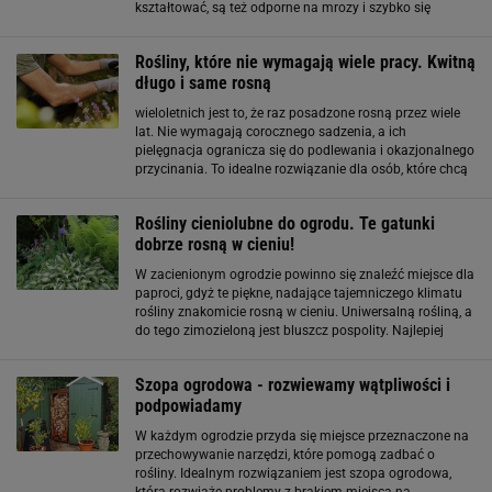
kształtować, są też odporne na mrozy i szybko się
rozrastają tworząc piękny żywopłot. Tuje doskonale
sprawdzają się, jako żywopłot
Rośliny, które nie wymagają wiele pracy. Kwitną
długo i same rosną
wieloletnich jest to, że raz posadzone rosną przez wiele
lat. Nie wymagają corocznego sadzenia, a ich
pielęgnacja ogranicza się do podlewania i okazjonalnego
przycinania. To idealne rozwiązanie dla osób, które chcą
mieć piękny ogród, ale nie mają czasu na intensywną
pielęgnację. Podsumowanie: Byliny
Rośliny cieniolubne do ogrodu. Te gatunki
dobrze rosną w cieniu!
W zacienionym ogrodzie powinno się znaleźć miejsce dla
paproci, gdyż te piękne, nadające tajemniczego klimatu
rośliny znakomicie rosną w cieniu. Uniwersalną rośliną, a
do tego zimozieloną jest bluszcz pospolity. Najlepiej
rośnie na wilgotnym i żyznym podłożu, w miejscach
cienistych lub
Szopa ogrodowa - rozwiewamy wątpliwości i
podpowiadamy
W każdym ogrodzie przyda się miejsce przeznaczone na
przechowywanie narzędzi, które pomogą zadbać o
rośliny. Idealnym rozwiązaniem jest szopa ogrodowa,