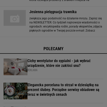
która rozwiąże problemy z brakiem miejsca na
przechowywanie. Szopa ogrodowa - czy potrzebne jest
pozwolenie na budowę? Gdy zastanawiacie się skąd
Jesienna pielęgnacja trawnika
zwiększa jego podatność na działanie mrozu. Zapisz się
na NEWSLETTER. Co tydzień najnowsze wiadomości o
ogrodach: encyklopedia roślin, porady ekspertów, zdjęcia
pięknych ogrodów w Twojej poczcie e-mail: Zobacz
przykład
POLECAMY
Cichy wentylator do sypialni - jak wybrać
urządzenie, które nie zakłóci snu?
REKLAMA
Elegancka porcelana to strzał w dziesiątkę na
prezent ślubny. Porządne serwisy obiadowe są
teraz w świetnych cenach