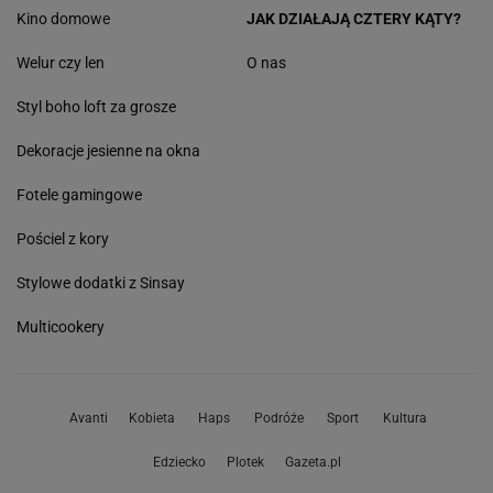
Kino domowe
JAK DZIAŁAJĄ CZTERY KĄTY?
Welur czy len
O nas
Styl boho loft za grosze
Dekoracje jesienne na okna
Fotele gamingowe
Pościel z kory
Stylowe dodatki z Sinsay
Multicookery
Avanti
Kobieta
Haps
Podróże
Sport
Kultura
Edziecko
Plotek
Gazeta.pl