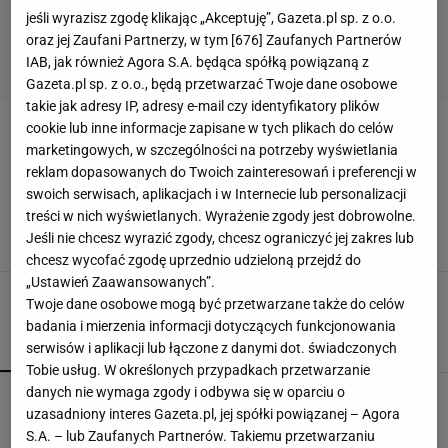
jeśli wyrazisz zgodę klikając „Akceptuję”, Gazeta.pl sp. z o.o.
oraz jej Zaufani Partnerzy, w tym [
676
] Zaufanych Partnerów
IAB, jak również Agora S.A. będąca spółką powiązaną z
Gazeta.pl sp. z o.o., będą przetwarzać Twoje dane osobowe
takie jak adresy IP, adresy e-mail czy identyfikatory plików
cookie lub inne informacje zapisane w tych plikach do celów
PIELĘGNACJA DREWNA
marketingowych, w szczególności na potrzeby wyświetlania
reklam dopasowanych do Twoich zainteresowań i preferencji w
Lśniące meble za grosze? To najlepsze sposoby
swoich serwisach, aplikacjach i w Internecie lub personalizacji
na ich wypastowanie bez drogiej chemii
treści w nich wyświetlanych. Wyrażenie zgody jest dobrowolne.
DODATKI DO DOMU
DOMOWE SPOSOBY
PIELĘGNACJA DREWNA
Jeśli nie chcesz wyrazić zgody, chcesz ograniczyć jej zakres lub
POLEROWANIE
chcesz wycofać zgodę uprzednio udzieloną przejdź do
„Ustawień Zaawansowanych”.
Twoje dane osobowe mogą być przetwarzane także do celów
badania i mierzenia informacji dotyczących funkcjonowania
serwisów i aplikacji lub łączone z danymi dot. świadczonych
POPULARNE
NAJNOWSZE
Tobie usług. W określonych przypadkach przetwarzanie
danych nie wymaga zgody i odbywa się w oparciu o
Vintage gramofony wracają do łask. Polacy na
uzasadniony interes Gazeta.pl, jej spółki powiązanej – Agora
nowo pokochali vinyle
S.A. – lub Zaufanych Partnerów. Takiemu przetwarzaniu