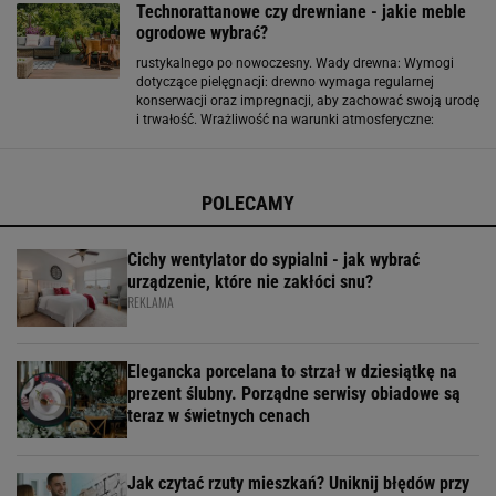
Technorattanowe czy drewniane - jakie meble
ogrodowe wybrać?
rustykalnego po nowoczesny. Wady drewna: Wymogi
dotyczące pielęgnacji: drewno wymaga regularnej
konserwacji oraz impregnacji, aby zachować swoją urodę
i trwałość. Wrażliwość na warunki atmosferyczne:
drewno jest podatne na wilgoć, pleśń i owady, co może
prowadzić do jego niszczenia, jeśli nie jest odpowiednio
POLECAMY
Cichy wentylator do sypialni - jak wybrać
urządzenie, które nie zakłóci snu?
REKLAMA
Elegancka porcelana to strzał w dziesiątkę na
prezent ślubny. Porządne serwisy obiadowe są
teraz w świetnych cenach
Jak czytać rzuty mieszkań? Uniknij błędów przy