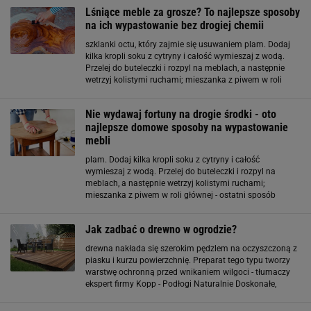
Lśniące meble za grosze? To najlepsze sposoby
na ich wypastowanie bez drogiej chemii
szklanki octu, który zajmie się usuwaniem plam. Dodaj
kilka kropli soku z cytryny i całość wymieszaj z wodą.
Przelej do buteleczki i rozpyl na meblach, a następnie
wetrzyj kolistymi ruchami; mieszanka z piwem w roli
głównej - ostatni sposób świetnie sprawdzi się przy
pielęgnacji drewna dębowego. Połącz 1
Nie wydawaj fortuny na drogie środki - oto
najlepsze domowe sposoby na wypastowanie
mebli
plam. Dodaj kilka kropli soku z cytryny i całość
wymieszaj z wodą. Przelej do buteleczki i rozpyl na
meblach, a następnie wetrzyj kolistymi ruchami;
mieszanka z piwem w roli głównej - ostatni sposób
świetnie sprawdzi się przy pielęgnacji drewna dębowego.
Połącz 1 litr piwa z 1 łyżeczką wosku pszczelego
Jak zadbać o drewno w ogrodzie?
drewna nakłada się szerokim pędzlem na oczyszczoną z
piasku i kurzu powierzchnię. Preparat tego typu tworzy
warstwę ochronną przed wnikaniem wilgoci - tłumaczy
ekspert firmy Kopp - Podłogi Naturalnie Doskonałe,
Katarzyna Wątor. Nałożenie warstwy oleju jest
najprostszym i najstarszym sposobem konserwacji