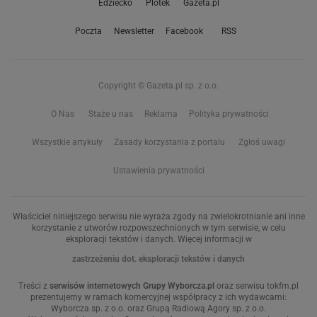
Edziecko
Plotek
Gazeta.pl
Poczta
Newsletter
Facebook
RSS
Copyright © Gazeta.pl sp. z o.o.
O Nas
Staże u nas
Reklama
Polityka prywatności
Wszystkie artykuły
Zasady korzystania z portalu
Zgłoś uwagi
Ustawienia prywatności
Właściciel niniejszego serwisu nie wyraża zgody na zwielokrotnianie ani inne
korzystanie z utworów rozpowszechnionych w tym serwisie, w celu
eksploracji tekstów i danych. Więcej informacji w
zastrzeżeniu dot. eksploracji tekstów i danych
Treści z
serwisów internetowych Grupy Wyborcza.pl
oraz serwisu tokfm.pl
prezentujemy w ramach komercyjnej współpracy z ich wydawcami:
Wyborcza sp. z o.o. oraz Grupą Radiową Agory sp. z o.o.