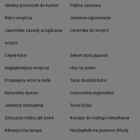
Idealny pomocnik do kuchni
Piękna zastawa
Retro wnętrza
Jesienne ogrzewanie
Japońskie zasady urządzania
Ceramika do wnętrz
wnętrz
Ciepłe koce
Sekret stylu japandi
Najpiękniejsze wnętrza
Hity na jesień
Przepiękny wzór w listki
Tanie dodatki boho
Naturalny dywan
Castorama wyprzedaż
Jesienny niezbędnik
Tanie łóżko
Sztuczne rośliny jak żywe
Kanapy do małego mieszkania
Klimatyczna lampa
Niezbędniki na jesienne chłody