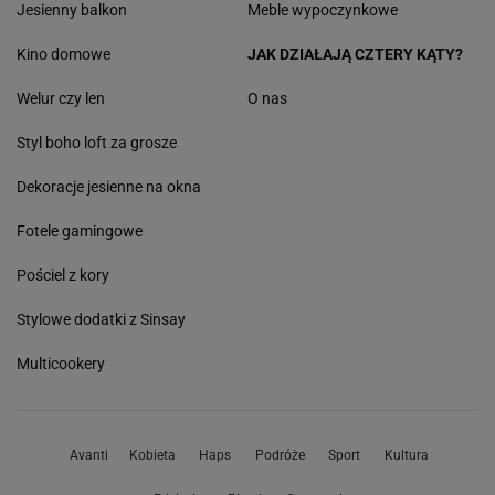
Jesienny balkon
Meble wypoczynkowe
Kino domowe
JAK DZIAŁAJĄ CZTERY KĄTY?
Welur czy len
O nas
Styl boho loft za grosze
Dekoracje jesienne na okna
Fotele gamingowe
Pościel z kory
Stylowe dodatki z Sinsay
Multicookery
Avanti
Kobieta
Haps
Podróże
Sport
Kultura