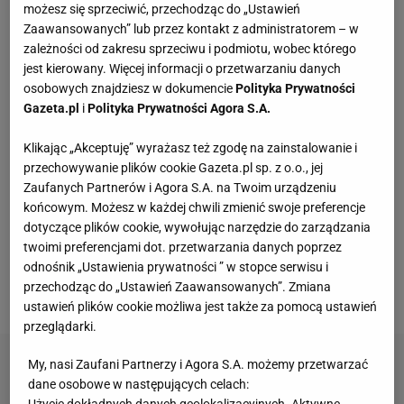
możesz się sprzeciwić, przechodząc do „Ustawień
Zaawansowanych” lub przez kontakt z administratorem – w
Kompaktowa bieżnia do małego mieszkania.
zależności od zakresu sprzeciwu i podmiotu, wobec którego
Ten sprzęt mieści się pod łóżko
jest kierowany. Więcej informacji o przetwarzaniu danych
osobowych znajdziesz w dokumencie
Polityka Prywatności
Gazeta.pl
i
Polityka Prywatności Agora S.A.
Nie czekaj, aż będzie za późno. To może
oznaczać, że szkoła przestała służyć dziecku
MATERIAŁ PROMOCYJNY
Klikając „Akceptuję” wyrażasz też zgodę na zainstalowanie i
przechowywanie plików cookie Gazeta.pl sp. z o.o., jej
Te dywany są porządne jak za dawnych lato.
Zaufanych Partnerów i Agora S.A. na Twoim urządzeniu
Piękne wzory, a ceny? Nawet mniej niż 50 zł
końcowym. Możesz w każdej chwili zmienić swoje preferencje
dotyczące plików cookie, wywołując narzędzie do zarządzania
twoimi preferencjami dot. przetwarzania danych poprzez
Ta luksusowa enklawa na Phuket była kiedyś
odnośnik „Ustawienia prywatności ” w stopce serwisu i
kopalnią cyny. Jak "blizna" na mapie wyspy stała
przechodząc do „Ustawień Zaawansowanych”. Zmiana
się rajem?
ustawień plików cookie możliwa jest także za pomocą ustawień
przeglądarki.
My, nasi Zaufani Partnerzy i Agora S.A. możemy przetwarzać
dane osobowe w następujących celach:
Użycie dokładnych danych geolokalizacyjnych. Aktywne