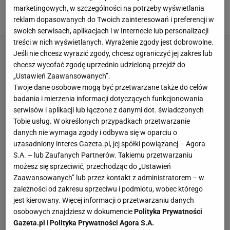
urządzenia
marketingowych, w szczególności na potrzeby wyświetlania
JAK CZYŚCIĆ PŁYTĘ INDUKCYJNĄ
PORADY
PŁYTA INDUKCYJNA
reklam dopasowanych do Twoich zainteresowań i preferencji w
SPRZĄTANIE
swoich serwisach, aplikacjach i w Internecie lub personalizacji
treści w nich wyświetlanych. Wyrażenie zgody jest dobrowolne.
Jeśli nie chcesz wyrazić zgody, chcesz ograniczyć jej zakres lub
chcesz wycofać zgodę uprzednio udzieloną przejdź do
„Ustawień Zaawansowanych”.
Twoje dane osobowe mogą być przetwarzane także do celów
badania i mierzenia informacji dotyczących funkcjonowania
serwisów i aplikacji lub łączone z danymi dot. świadczonych
Tobie usług. W określonych przypadkach przetwarzanie
danych nie wymaga zgody i odbywa się w oparciu o
uzasadniony interes Gazeta.pl, jej spółki powiązanej – Agora
S.A. – lub Zaufanych Partnerów. Takiemu przetwarzaniu
możesz się sprzeciwić, przechodząc do „Ustawień
Zaawansowanych” lub przez kontakt z administratorem – w
zależności od zakresu sprzeciwu i podmiotu, wobec którego
jest kierowany. Więcej informacji o przetwarzaniu danych
osobowych znajdziesz w dokumencie
Polityka Prywatności
Gazeta.pl
i
Polityka Prywatności Agora S.A.