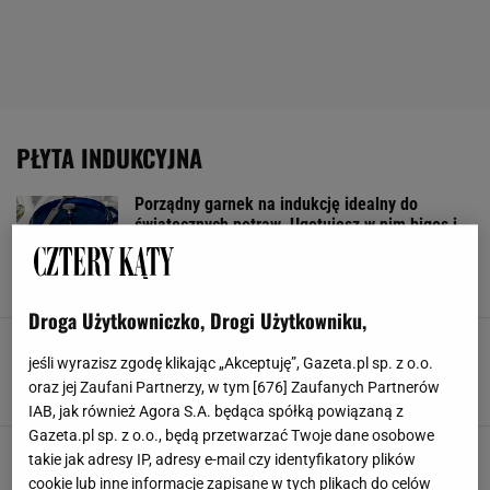
PŁYTA INDUKCYJNA
Porządny garnek na indukcję idealny do
świątecznych potraw. Ugotujesz w nim bigos i
barszcz z uszkami na Wigilię
CHŁOPSKI GARNEK
GARNEK
GARNKI ŻELIWNE
PŁYTA INDUKCYJNA
Droga Użytkowniczko, Drogi Użytkowniku,
Bosch czyści magazyny! Te 3 niezbędne sprzęty
kuchenne kupisz teraz za ułamek ceny
jeśli wyrazisz zgodę klikając „Akceptuję”, Gazeta.pl sp. z o.o.
oraz jej Zaufani Partnerzy, w tym [
676
] Zaufanych Partnerów
BOSCH
LODÓWKA
PŁYTA INDUKCYJNA
WYPRZEDAŻ
IAB, jak również Agora S.A. będąca spółką powiązaną z
Gazeta.pl sp. z o.o., będą przetwarzać Twoje dane osobowe
Jak czyścić płytę indukcyjną? Nie popełniaj
takie jak adresy IP, adresy e-mail czy identyfikatory plików
tych błędów, jeśli nie chcesz zniszczyć
cookie lub inne informacje zapisane w tych plikach do celów