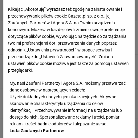
Klikając „Akceptuję” wyrażasz też zgodę na zainstalowanie i
przechowywanie plików cookie Gazeta.pl sp. z o.o., jej
Zaufanych Partnerów i Agora S.A. na Twoim urządzeniu
Znowu masz astronomiczny rachunek za prąd?
końcowym. Możesz w każdej chwili zmienić swoje preferencje
To urządzenie chłonie energię jak gąbka, a
dotyczące plików cookie, wywołując narzędzie do zarządzania
króluje w kuchni
twoimi preferencjami dot. przetwarzania danych poprzez
ARANŻACJE KUCHNI
KUCHENKI
KUCHNIA
PŁYTA INDUKCYJNA
odnośnik „Ustawienia prywatności ” w stopce serwisu i
przechodząc do „Ustawień Zaawansowanych”. Zmiana
Rysy na płycie indukcyjnej? Dzięki tym 3
ustawień plików cookie możliwa jest także za pomocą ustawień
sposobom znikną w mig. Ten z bananem
przeglądarki.
zaskakuje
DOMOWE SPOSOBY
PŁYTA INDUKCYJNA
RYSY
SPRZĄTANIE
My, nasi Zaufani Partnerzy i Agora S.A. możemy przetwarzać
dane osobowe w następujących celach:
Płyta indukcyjna, elektryczna czy gazowa? Co
Użycie dokładnych danych geolokalizacyjnych. Aktywne
wybrać?
skanowanie charakterystyki urządzenia do celów
AGD
KUCHENNE AGD
KUCHNIA
PŁYTA GAZOWA
identyfikacji. Przechowywanie informacji na urządzeniu lub
dostęp do nich. Spersonalizowane reklamy i treści, pomiar
reklam i treści, badnie odbiorców i ulepszanie usług.
Płyta indukcyjna - wady i zalety
Lista Zaufanych Partnerów
KUCHENKA
KUCHNIA
PŁYTA
PŁYTA INDUKCYJNA