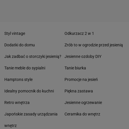
Styl vintage
Odkurzacz 2 w 1
Dodatki do domu
Zrób to w ogrodzie przed jesienią
Jak zadbać o storczyki jesienią?
Jesienne ozdoby DIY
Tanie meble do sypialni
Tanie biurka
Hamptons style
Promocje na jesień
Idealny pomocnik do kuchni
Piękna zastawa
Retro wnętrza
Jesienne ogrzewanie
Japońskie zasady urządzania
Ceramika do wnętrz
wnętrz