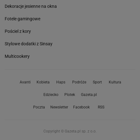
Dekoracje jesienne na okna
Fotele gamingowe
Pościel z kory
Stylowe dodatki z Sinsay
Multicookery
Avanti
Kobieta
Haps
Podróże
Sport
Kultura
Edziecko
Plotek
Gazeta.pl
Poczta
Newsletter
Facebook
RSS
Copyright © Gazeta.pl sp. z o.o.