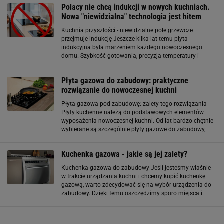
Polacy nie chcą indukcji w nowych kuchniach.
Nowa "niewidzialna" technologia jest hitem
Kuchnia przyszłości - niewidzialne pole grzewcze
przejmuje indukcję Jeszcze kilka lat temu płyta
indukcyjna była marzeniem każdego nowoczesnego
domu. Szybkość gotowania, precyzja temperatury i
bezpieczeństwo sprawiły, że wyparła tradycyjne płyty
gazowe w wielu kuchniach. Teraz producenci AGD idą o
Płyta gazowa do zabudowy: praktyczne
rozwiązanie do nowoczesnej kuchni
Płyta gazowa pod zabudowę: zalety tego rozwiązania
Płyty kuchenne należą do podstawowych elementów
wyposażenia nowoczesnej kuchni. Od lat bardzo chętnie
wybierane są szczególnie płyty gazowe do zabudowy,
które umożliwiają wkomponowanie tego sprzętu w
kuchenną aranżację. Płyta gazowa do zabudowy
Kuchenka gazowa - jakie są jej zalety?
Kuchenka gazowa do zabudowy Jeśli jesteśmy właśnie
w trakcie urządzania kuchni i chcemy kupić kuchenkę
gazową, warto zdecydować się na wybór urządzenia do
zabudowy. Dzięki temu oszczędzimy sporo miejsca i
zaaranżujemy kuchenną przestrzeń w taki sposób, który
będzie dla nas najwygodniejszy. Klasyczna