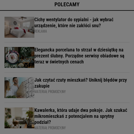
POLECAMY
Cichy wentylator do sypialni - jak wybrać
urządzenie, które nie zakłóci snu?
REKLAMA
Elegancka porcelana to strzał w dziesiątkę na
prezent ślubny. Porządne serwisy obiadowe są
teraz w świetnych cenach
Jak czytać rzuty mieszkań? Uniknij błędów przy
zakupie
MATERIAŁ PROMOCYJNY
Kawalerka, która udaje dwa pokoje. Jak szukać
mikromieszkań z potencjałem na sprytny
podział?
MATERIAŁ PROMOCYJNY