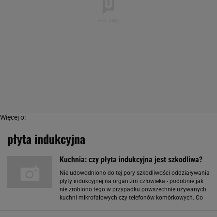
Więcej o:
płyta indukcyjna
Kuchnia: czy płyta indukcyjna jest szkodliwa?
Nie udowodniono do tej pory szkodliwości oddziaływania
płyty indukcyjnej na organizm człowieka - podobnie jak
nie zrobiono tego w przypadku powszechnie używanych
kuchni mikrofalowych czy telefonów komórkowych. Co
prawda, znane jest ogólnie szkodliwe oddziaływanie
promieniowania elektromagnetycznego