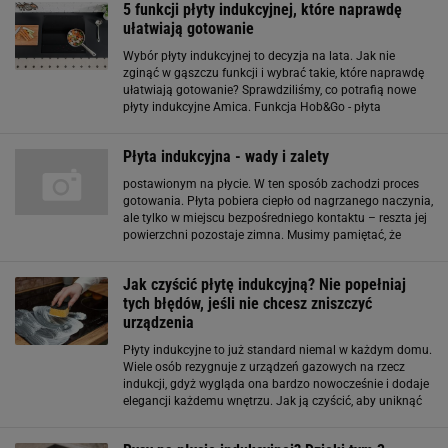
5 funkcji płyty indukcyjnej, które naprawdę
ułatwiają gotowanie
Wybór płyty indukcyjnej to decyzja na lata. Jak nie
zginąć w gąszczu funkcji i wybrać takie, które naprawdę
ułatwiają gotowanie? Sprawdziliśmy, co potrafią nowe
płyty indukcyjne Amica. Funkcja Hob&Go - płyta
automatycznie wyczuwa garnek Korzystając ze
standardowej płyty indukcyjnej, musimy postawić
Płyta indukcyjna - wady i zalety
postawionym na płycie. W ten sposób zachodzi proces
gotowania. Płyta pobiera ciepło od nagrzanego naczynia,
ale tylko w miejscu bezpośredniego kontaktu – reszta jej
powierzchni pozostaje zimna. Musimy pamiętać, że
zakup płyty indukcyjnej wiąże się z koniecznością zakupu
specjalnych garnków dedykowanych
Jak czyścić płytę indukcyjną? Nie popełniaj
tych błędów, jeśli nie chcesz zniszczyć
urządzenia
Płyty indukcyjne to już standard niemal w każdym domu.
Wiele osób rezygnuje z urządzeń gazowych na rzecz
indukcji, gdyż wygląda ona bardzo nowocześnie i dodaje
elegancji każdemu wnętrzu. Jak ją czyścić, aby uniknąć
zarysowania powierzchni? Dowiesz się tego poniżej. Nie
tylko środki czystości