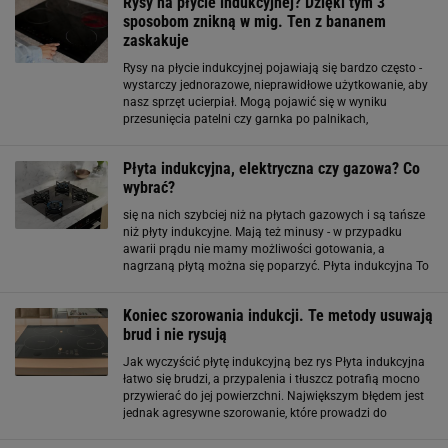
Rysy na płycie indukcyjnej? Dzięki tym 3
sposobom znikną w mig. Ten z bananem
zaskakuje
Rysy na płycie indukcyjnej pojawiają się bardzo często -
wystarczy jednorazowe, nieprawidłowe użytkowanie, aby
nasz sprzęt ucierpiał. Mogą pojawić się w wyniku
przesunięcia patelni czy garnka po palnikach,
szorowaniem płyty twardą szczotką lub druciakiem,
mycia silnymi środkami chemicznymi. Jak
Płyta indukcyjna, elektryczna czy gazowa? Co
wybrać?
się na nich szybciej niż na płytach gazowych i są tańsze
niż płyty indukcyjne. Mają też minusy - w przypadku
awarii prądu nie mamy możliwości gotowania, a
nagrzaną płytą można się poparzyć. Płyta indukcyjna To
odmiana płyty elektrycznej. Do gotowania
wykorzystywane jest zjawisko indukcji (wytwarzania pola
Koniec szorowania indukcji. Te metody usuwają
brud i nie rysują
Jak wyczyścić płytę indukcyjną bez rys Płyta indukcyjna
łatwo się brudzi, a przypalenia i tłuszcz potrafią mocno
przywierać do jej powierzchni. Największym błędem jest
jednak agresywne szorowanie, które prowadzi do
trwałych zarysowań. Eksperci podkreślają, że należy
unikać szorstkich gąbek