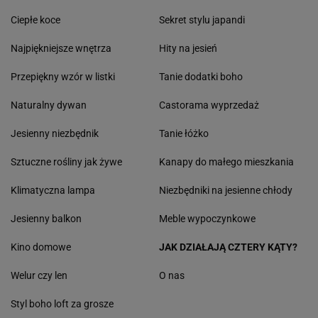
Ciepłe koce
Sekret stylu japandi
Najpiękniejsze wnętrza
Hity na jesień
Przepiękny wzór w listki
Tanie dodatki boho
Naturalny dywan
Castorama wyprzedaż
Jesienny niezbędnik
Tanie łóżko
Sztuczne rośliny jak żywe
Kanapy do małego mieszkania
Klimatyczna lampa
Niezbędniki na jesienne chłody
Jesienny balkon
Meble wypoczynkowe
Kino domowe
JAK DZIAŁAJĄ CZTERY KĄTY?
Welur czy len
O nas
Styl boho loft za grosze