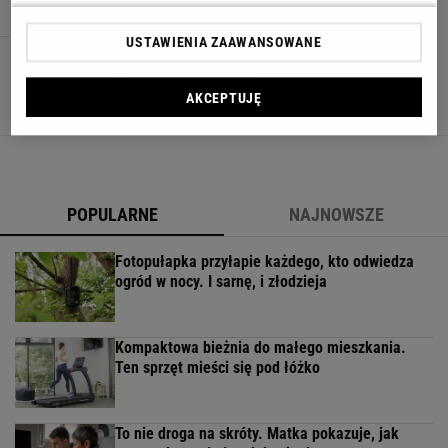
USTAWIENIA ZAAWANSOWANE
5 funkcji płyty indukcyjnej, które naprawdę
ułatwiają gotowanie
AKCEPTUJĘ
AGD
GOTOWANIE
KUCHNIA
PŁYTA INDUKCYJNA
POPULARNE
NAJNOWSZE
Fotopułapka przyłapie każdego, kto odwiedza
ogród w nocy. I sarnę, i złodzieja
Kompaktowa bieżnia do małego mieszkania.
Ten sprzęt mieści się pod łóżko
To nie droga na skróty. Matka pokazuje, jak