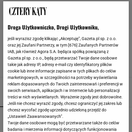
Droga Użytkowniczko, Drogi Użytkowniku,
jeśli wyrazisz zgodę klikając „Akceptuję”, Gazeta.pl sp. z o.o.
PŁYTY GIPSOWE
oraz jej Zaufani Partnerzy, w tym [
676
] Zaufanych Partnerów
IAB, jak również Agora S.A. będąca spółką powiązaną z
Płyta gipsowa - wymiary, waga, parametry
Gazeta.pl sp. z o.o., będą przetwarzać Twoje dane osobowe
PŁYTA
PŁYTY GIPSOWE
PŁYTY GIPSOWO-KARTONOWE
takie jak adresy IP, adresy e-mail czy identyfikatory plików
WYKOŃCZENIE ŚCIAN
cookie lub inne informacje zapisane w tych plikach do celów
marketingowych, w szczególności na potrzeby wyświetlania
reklam dopasowanych do Twoich zainteresowań i preferencji w
swoich serwisach, aplikacjach i w Internecie lub personalizacji
treści w nich wyświetlanych. Wyrażenie zgody jest dobrowolne.
POPULARNE
NAJNOWSZE
Jeśli nie chcesz wyrazić zgody, chcesz ograniczyć jej zakres lub
chcesz wycofać zgodę uprzednio udzieloną przejdź do
Kompaktowa bieżnia do małego mieszkania.
„Ustawień Zaawansowanych”.
Ten sprzęt mieści się pod łóżko
Twoje dane osobowe mogą być przetwarzane także do celów
badania i mierzenia informacji dotyczących funkcjonowania