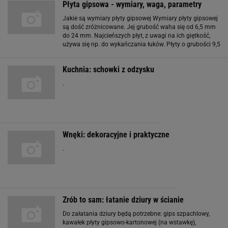
Płyta gipsowa - wymiary, waga, parametry
Jakie są wymiary płyty gipsowej Wymiary płyty gipsowej
są dość zróżnicowane. Jej grubość waha się od 6,5 mm
do 24 mm. Najcieńszych płyt, z uwagi na ich giętkość,
używa się np. do wykańczania łuków. Płyty o grubości 9,5
mm są optymalne do wykładania ścian. Lekkie ścianki
działowe i sufity
Kuchnia: schowki z odzysku
.
Wnęki: dekoracyjne i praktyczne
.
Zrób to sam: łatanie dziury w ścianie
Do załatania dziury będą potrzebne: gips szpachlowy,
kawałek płyty gipsowo-kartonowej (na wstawkę),