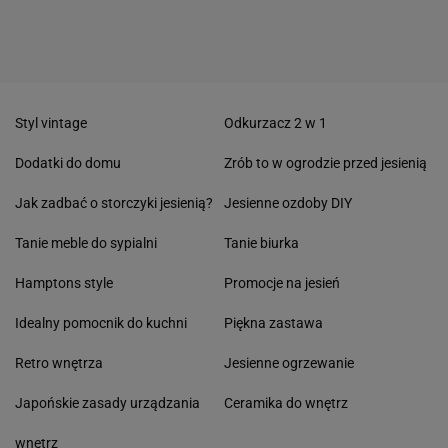
Styl vintage
Odkurzacz 2 w 1
Dodatki do domu
Zrób to w ogrodzie przed jesienią
Jak zadbać o storczyki jesienią?
Jesienne ozdoby DIY
Tanie meble do sypialni
Tanie biurka
Hamptons style
Promocje na jesień
Idealny pomocnik do kuchni
Piękna zastawa
Retro wnętrza
Jesienne ogrzewanie
Japońskie zasady urządzania
Ceramika do wnętrz
wnętrz