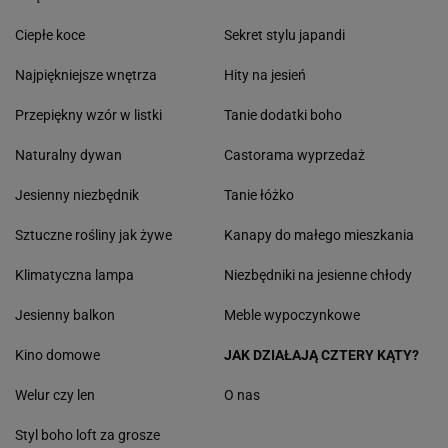
Ciepłe koce
Sekret stylu japandi
Najpiękniejsze wnętrza
Hity na jesień
Przepiękny wzór w listki
Tanie dodatki boho
Naturalny dywan
Castorama wyprzedaż
Jesienny niezbędnik
Tanie łóżko
Sztuczne rośliny jak żywe
Kanapy do małego mieszkania
Klimatyczna lampa
Niezbędniki na jesienne chłody
Jesienny balkon
Meble wypoczynkowe
Kino domowe
JAK DZIAŁAJĄ CZTERY KĄTY?
Welur czy len
O nas
Styl boho loft za grosze