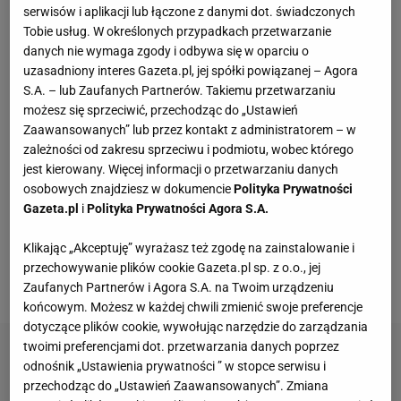
serwisów i aplikacji lub łączone z danymi dot. świadczonych
Fotopułapka przyłapie każdego, kto odwiedza
Tobie usług. W określonych przypadkach przetwarzanie
ogród w nocy. I sarnę, i złodzieja
danych nie wymaga zgody i odbywa się w oparciu o
uzasadniony interes Gazeta.pl, jej spółki powiązanej – Agora
S.A. – lub Zaufanych Partnerów. Takiemu przetwarzaniu
Jeden wakacyjny nawyk może mieć
możesz się sprzeciwić, przechodząc do „Ustawień
nieprzyjemne konsekwencje. Też tak robisz?
Zaawansowanych” lub przez kontakt z administratorem – w
MATERIAŁ PROMOCYJNY
zależności od zakresu sprzeciwu i podmiotu, wobec którego
jest kierowany. Więcej informacji o przetwarzaniu danych
Te dywany są porządne jak za dawnych lato.
osobowych znajdziesz w dokumencie
Polityka Prywatności
Piękne wzory, a ceny? Nawet mniej niż 50 zł
Gazeta.pl
i
Polityka Prywatności Agora S.A.
Klikając „Akceptuję” wyrażasz też zgodę na zainstalowanie i
Vintage gramofony wracają do łask. Polacy na
przechowywanie plików cookie Gazeta.pl sp. z o.o., jej
nowo pokochali vinyle
Zaufanych Partnerów i Agora S.A. na Twoim urządzeniu
końcowym. Możesz w każdej chwili zmienić swoje preferencje
dotyczące plików cookie, wywołując narzędzie do zarządzania
twoimi preferencjami dot. przetwarzania danych poprzez
odnośnik „Ustawienia prywatności ” w stopce serwisu i
przechodząc do „Ustawień Zaawansowanych”. Zmiana