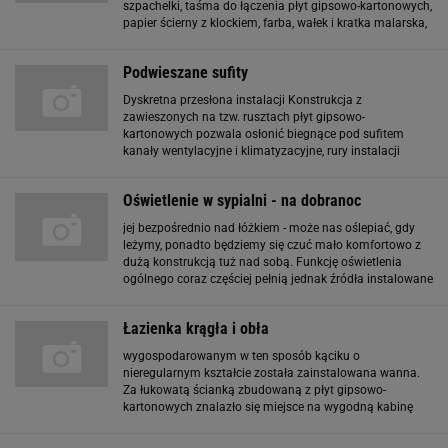
szpachelki, taśma do łączenia płyt gipsowo-kartonowych,
papier ścierny z klockiem, farba, wałek i kratka malarska,
nożyk uniwersalny, linijka. KROK 1. Obrysowujemy na
ścianie uszkodzone miejsce
Podwieszane sufity
Dyskretna przesłona instalacji Konstrukcja z
zawieszonych na tzw. rusztach płyt gipsowo-
kartonowych pozwala osłonić biegnące pod sufitem
kanały wentylacyjne i klimatyzacyjne, rury instalacji
wodnej, oprawy lamp i łączące je kable. Ze względów
bezpieczeństwa nie można takim sufitem obudować
Oświetlenie w sypialni - na dobranoc
jej bezpośrednio nad łóżkiem - może nas oślepiać, gdy
leżymy, ponadto będziemy się czuć mało komfortowo z
dużą konstrukcją tuż nad sobą. Funkcję oświetlenia
ogólnego coraz częściej pełnią jednak źródła instalowane
w podwieszonym suficie z płyty gipsowo-kartonowej:
halogeny lub taśmy ledowe (te drugie w przestrzeni
Łazienka krągła i obła
wygospodarowanym w ten sposób kąciku o
nieregularnym kształcie została zainstalowana wanna.
Za łukowatą ścianką zbudowaną z płyt gipsowo-
kartonowych znalazło się miejsce na wygodną kabinę
prysznicową z okrągłym brodzikiem. Jej wnętrze, tak
samo jak ścianę przy wannie i obudowę wanny, wyłożono