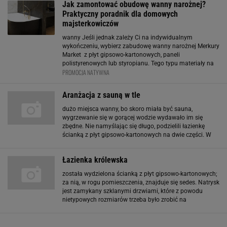
Jak zamontować obudowę wanny narożnej?
mozaiką na siatce
Praktyczny poradnik dla domowych
majsterkowiczów
wanny Jeśli jednak zależy Ci na indywidualnym
wykończeniu, wybierz zabudowę wanny narożnej Merkury
Market z płyt gipsowo-kartonowych, paneli
polistyrenowych lub styropianu. Tego typu materiały na
PROMOCJA NATYWNA
obudowę wanny pozwalają stworzyć dowolny kształt i
wykończyć go płytkami, drewnem albo tynkiem
dekoracyjnym
Aranżacja z sauną w tle
dużo miejsca wanny, bo skoro miała być sauna,
wygrzewanie się w gorącej wodzie wydawało im się
zbędne. Nie namyślając się długo, podzielili łazienkę
ścianką z płyt gipsowo-kartonowych na dwie części. W
większej (około 4 m kw.) zainstalowano kabinę
prysznicową, umywalkę z lustrem i sedes. W mniejszej
Łazienka królewska
została wydzielona ścianką z płyt gipsowo-kartonowych;
za nią, w rogu pomieszczenia, znajduje się sedes. Natrysk
jest zamykany szklanymi drzwiami, które z powodu
nietypowych rozmiarów trzeba było zrobić na
zamówienie. W ścianie, w której kryją się piony, zrobiono
wnękową półeczkę na kosmetyki, a