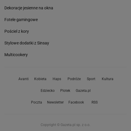
Dekoracje jesienne na okna
Fotele gamingowe
Pościel z kory
Stylowe dodatki z Sinsay
Multicookery
Avanti
Kobieta
Haps
Podróże
Sport
Kultura
Edziecko
Plotek
Gazeta.pl
Poczta
Newsletter
Facebook
RSS
Copyright © Gazeta.pl sp. z o.o.