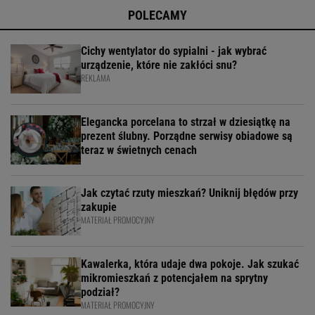
POLECAMY
Cichy wentylator do sypialni - jak wybrać
urządzenie, które nie zakłóci snu?
REKLAMA
Elegancka porcelana to strzał w dziesiątkę na
prezent ślubny. Porządne serwisy obiadowe są
teraz w świetnych cenach
Jak czytać rzuty mieszkań? Uniknij błędów przy
zakupie
MATERIAŁ PROMOCYJNY
Kawalerka, która udaje dwa pokoje. Jak szukać
mikromieszkań z potencjałem na sprytny
podział?
MATERIAŁ PROMOCYJNY