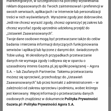
sprawdza się podczas krótkiej drzemki w środku dnia,
marketingowych, w szczególności na potrzeby wyświetlania
reklam dopasowanych do Twoich zainteresowań i preferencji w
bywają wybawieniem w nocy, szczególnie w ostatnich
swoich serwisach, aplikacjach i w Internecie lub personalizacji
miesiącach ciąży. Wiele przyszłych mam nie wyobraża
treści w nich wyświetlanych. Wyrażenie zgody jest dobrowolne.
sobie innej poduszki do spania. Na naszej stronie
Jeśli nie chcesz wyrazić zgody, chcesz ograniczyć jej zakres lub
doradzamy również, jak wybrać odpowiednią poduszkę
chcesz wycofać zgodę uprzednio udzieloną przejdź do
do karmienia, a w trosce o bezpieczeństwo i wygodę
„Ustawień Zaawansowanych”.
Twoje dane osobowe mogą być przetwarzane także do celów
maluchów, polecamy poduszkę motylka, która bardzo
badania i mierzenia informacji dotyczących funkcjonowania
dobrze podtrzymuje główkę, spełnia funkcję
serwisów i aplikacji lub łączone z danymi dot. świadczonych
antywstrząsową.
Tobie usług. W określonych przypadkach przetwarzanie
danych nie wymaga zgody i odbywa się w oparciu o
Zobacz także:
uzasadniony interes Gazeta.pl, jej spółki powiązanej – Agora
S.A. – lub Zaufanych Partnerów. Takiemu przetwarzaniu
Wzory
Tekstylia
Dekoracje
Akcesoria
Trendy
Tkaniny
możesz się sprzeciwić, przechodząc do „Ustawień
Dekoracje do pokoju
Dodatki
Kolory
Ozdoby
Zaawansowanych” lub przez kontakt z administratorem – w
zależności od zakresu sprzeciwu i podmiotu, wobec którego
jest kierowany. Więcej informacji o przetwarzaniu danych
PODUSZKI
osobowych znajdziesz w dokumencie
Polityka Prywatności
Gazeta.pl
i
Polityka Prywatności Agora S.A.
Za 15 zł twoje krzesła zyskują zupełnie nowy