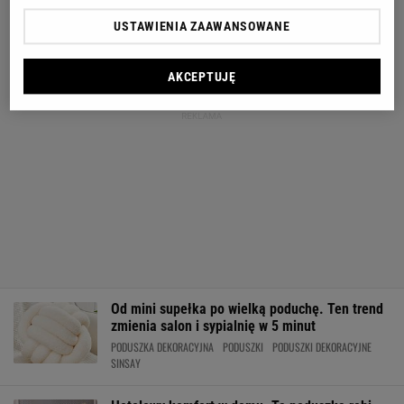
USTAWIENIA ZAAWANSOWANE
AKCEPTUJĘ
Od mini supełka po wielką poduchę. Ten trend
zmienia salon i sypialnię w 5 minut
PODUSZKA DEKORACYJNA
PODUSZKI
PODUSZKI DEKORACYJNE
SINSAY