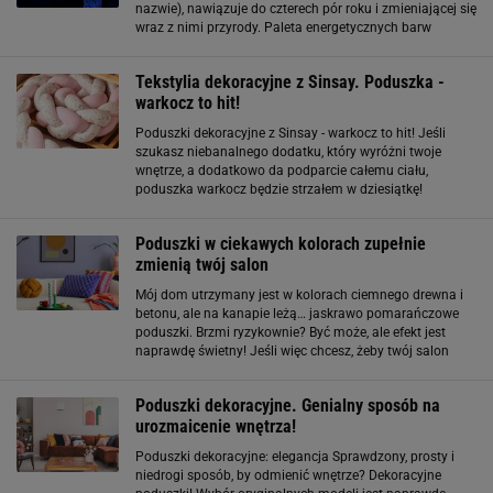
nazwie), nawiązuje do czterech pór roku i zmieniającej się
wraz z nimi przyrody. Paleta energetycznych barw
przeniesiona z płócien na poduszki to fantastyczna
dekoracja domu na każdą porę roku
Tekstylia dekoracyjne z Sinsay. Poduszka -
warkocz to hit!
Poduszki dekoracyjne z Sinsay - warkocz to hit! Jeśli
szukasz niebanalnego dodatku, który wyróżni twoje
wnętrze, a dodatkowo da podparcie całemu ciału,
poduszka warkocz będzie strzałem w dziesiątkę!
Poduszki w kształcie warkocza z Sinsay to prawdziwy hit!
Te wyjątkowe dodatki zachwycają
Poduszki w ciekawych kolorach zupełnie
zmienią twój salon
Mój dom utrzymany jest w kolorach ciemnego drewna i
betonu, ale na kanapie leżą… jaskrawo pomarańczowe
poduszki. Brzmi ryzykownie? Być może, ale efekt jest
naprawdę świetny! Jeśli więc chcesz, żeby twój salon
nabrał życia, ładne i ciekawe poduszki to najlepszy
pomysł, jaki możesz mieć. Jak dobrać
Poduszki dekoracyjne. Genialny sposób na
urozmaicenie wnętrza!
Poduszki dekoracyjne: elegancja Sprawdzony, prosty i
niedrogi sposób, by odmienić wnętrze? Dekoracyjne