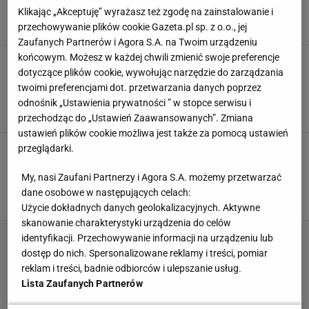
wygląd. Poduszka z Pepco to wiosenny hit
Klikając „Akceptuję” wyrażasz też zgodę na zainstalowanie i
KRZESŁA
KRZESŁO
PODUSZKA
PODUSZKI
przechowywanie plików cookie Gazeta.pl sp. z o.o., jej
Zaufanych Partnerów i Agora S.A. na Twoim urządzeniu
końcowym. Możesz w każdej chwili zmienić swoje preferencje
Jysk poduszki dekoracyjne - ten futrzany
dotyczące plików cookie, wywołując narzędzie do zarządzania
model w stylu glamour to idealny dodatek za
grosze
twoimi preferencjami dot. przetwarzania danych poprzez
OZDOBNE PODUSZKI
PODUSZKA
PODUSZKI
odnośnik „Ustawienia prywatności ” w stopce serwisu i
PODUSZKI DEKORACYJNE
przechodząc do „Ustawień Zaawansowanych”. Zmiana
ustawień plików cookie możliwa jest także za pomocą ustawień
Pościel dwustronna Sinsay to niezbędnik na
przeglądarki.
wiosnę - kosztuje mniej niż 50 zł, a w składzie
bawełna
My, nasi Zaufani Partnerzy i Agora S.A. możemy przetwarzać
KOMPLET POŚCIELI
PODUSZKI
POŚCIEL BAWEŁNIANA
dane osobowe w następujących celach:
POŚCIEL SATYNOWA
Użycie dokładnych danych geolokalizacyjnych. Aktywne
skanowanie charakterystyki urządzenia do celów
identyfikacji. Przechowywanie informacji na urządzeniu lub
dostęp do nich. Spersonalizowane reklamy i treści, pomiar
reklam i treści, badnie odbiorców i ulepszanie usług.
Lista Zaufanych Partnerów