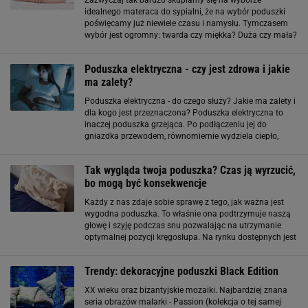
Zazwyczaj tak bardzo skupiamy się na wyborze
idealnego materaca do sypialni, że na wybór poduszki
poświęcamy już niewiele czasu i namysłu. Tymczasem
wybór jest ogromny: twarda czy miękka? Duża czy mała?
Z pierza czy lateksu? Podobnie jak materac, powinna być
dopasowana specjalnie
Poduszka elektryczna - czy jest zdrowa i jakie
ma zalety?
Poduszka elektryczna - do czego służy? Jakie ma zalety i
dla kogo jest przeznaczona? Poduszka elektryczna to
inaczej poduszka grzejąca. Po podłączeniu jej do
gniazdka przewodem, równomiernie wydziela ciepło,
dzięki czemu umożliwia miejscowe ogrzewanie
poszczególnych partii ludzkiego ciała
Tak wygląda twoja poduszka? Czas ją wyrzucić,
bo mogą być konsekwencje
Każdy z nas zdaje sobie sprawę z tego, jak ważna jest
wygodna poduszka. To właśnie ona podtrzymuje naszą
głowę i szyję podczas snu pozwalając na utrzymanie
optymalnej pozycji kręgosłupa. Na rynku dostępnych jest
wiele przeróżnych modeli. Kiedy już znajdziemy idealną
poduszkę dla siebie, często
Trendy: dekoracyjne poduszki Black Edition
XX wieku oraz bizantyjskie mozaiki. Najbardziej znana
seria obrazów malarki - Passion (kolekcja o tej samej