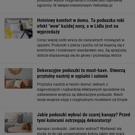
poduszki! Wybór oryginalnych modeli jest naprawdę
ogromny. W sklepie interentowym Yellowtipi.pl
znaleźliśmy mnóstwo perełek w pięknych kolorach i
ciekawych wzorach. Jeśli cenisz sobie klasykę
Hotelowy komfort w domu. Ta poduszka robi
efekt "wow" każdej nocy, a w Lidlu jest na
wyprzedaży
Coraz więcej osób wraca do naturalnych rozwiązań w
sypialni. Poduszki z pierza i puchu od lat kojarzą się z
komfortem i hotelowym standardem snu. Są sprężyste,
dobrze dopasowują się do głowy i pozwalają skórze
oddychać, co ma ogromne znaczenie dla jakości
nocnego wypoczynku. Poduszki z pierza
Dekoracyjne poduszki to must-have. Stworzą
przytulny nastrój w sypialni i salonie
Przytulny nastrój w twoim domu! Jednym z
najprostszych i najbardziej efektywnych sposobów na
odświeżenie wnętrza są dekoracyjne poduszki. Niech
twoje wnętrze ożyje z oryginalnymi modelami od Empik
Foto! Stwórz własny projekt Twojej własnej poduszki i
zaskocz domowników. Wystarczy, że wybierzesz
Jakie poduszki wybrać do szarej kanapy? Przed
tymi kolorami ostrzegają dekoratorzy!
kanapa i poduszki. Jaki kolor wybrać? Wydawać się
może, że do tak uniwersalnego koloru jakim jest szary,