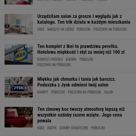
Urządziłam salon za grosze i wygląda jak z
katalogu. Ten trik działa w każdym mieszkaniu
KOCE
NARZUTY NA ŁÓŻKO
PODUSZKI
POSZEWKI NA PODUSZKI
Ten komplet z Ikei to prawdziwa perełka.
Hotelowa miękkość i styl za mniej niż 100 zł
KOMPLET POŚCIELI
KOŁDRA
PODUSZKI
POSZEWKI NA PODUSZKI
Miękka jak chmurka i tania jak barszcz.
Poduszka z Jysk odmieni twój salon
KANAPY
PODUSZKI
POSZEWKI NA PODUSZKI
SALON
Ten zimowy koc tworzy atmosferę lepszą niż
wszystkie ozdoby razem wzięte. Jego cena
powala
KOCE
KOCYK
OZDOBY ŚWIĄTECZNE
PODUSZKI