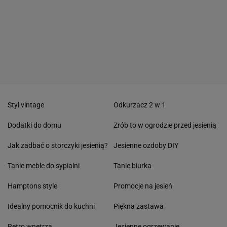
Styl vintage
Odkurzacz 2 w 1
Dodatki do domu
Zrób to w ogrodzie przed jesienią
Jak zadbać o storczyki jesienią?
Jesienne ozdoby DIY
Tanie meble do sypialni
Tanie biurka
Hamptons style
Promocje na jesień
Idealny pomocnik do kuchni
Piękna zastawa
Retro wnętrza
Jesienne ogrzewanie