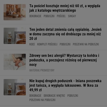
Ta pościel kosztuje mniej niż 60 zł, a wygląda
jak z katalogu wnętrzarskiego
DEKORACJE
PODUSZKI
POŚCIEL
SINSAY
Ten jeden detal zmienia całą sypialnię. Jesień
w domu zaczyna się od drobiazgu za mniej niż
20 zł
KOCE
KOMPLET POŚCIELI
PODUSZKI
POSZEWKI NA PODUSZKI
Zdrowy sen bez alergii? Wystarczy ta kołdra i
poduszka, a poczujesz różnicę od pierwszej
nocy
MATERIAŁ PROMOCYJNY
Nie kupuj drogich poduszek - lniana poszewka
jest tańsza, a wygląda luksusowo. W Ikea za
49,99 zł
DEKORACJE
DEKORACJE WNĘTRZ
PODUSZKI
POSZEWKI NA PODUSZKI