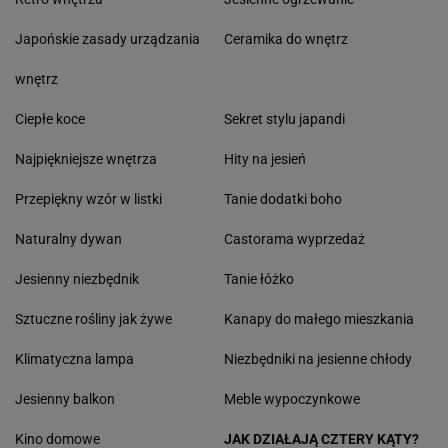
Japońskie zasady urządzania
Ceramika do wnętrz
wnętrz
Ciepłe koce
Sekret stylu japandi
Najpiękniejsze wnętrza
Hity na jesień
Przepiękny wzór w listki
Tanie dodatki boho
Naturalny dywan
Castorama wyprzedaż
Jesienny niezbędnik
Tanie łóżko
Sztuczne rośliny jak żywe
Kanapy do małego mieszkania
Klimatyczna lampa
Niezbędniki na jesienne chłody
Jesienny balkon
Meble wypoczynkowe
Kino domowe
JAK DZIAŁAJĄ CZTERY KĄTY?