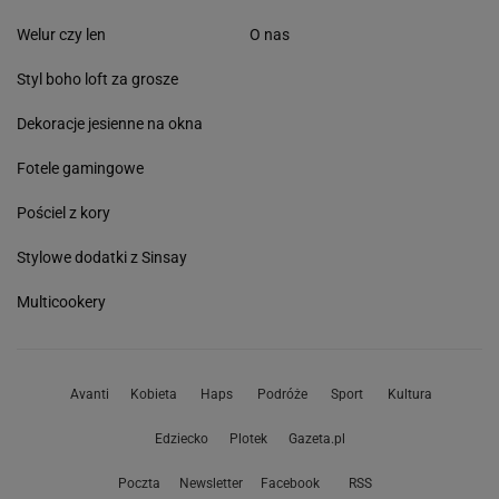
Welur czy len
O nas
Styl boho loft za grosze
Dekoracje jesienne na okna
Fotele gamingowe
Pościel z kory
Stylowe dodatki z Sinsay
Multicookery
Avanti
Kobieta
Haps
Podróże
Sport
Kultura
Edziecko
Plotek
Gazeta.pl
Poczta
Newsletter
Facebook
RSS