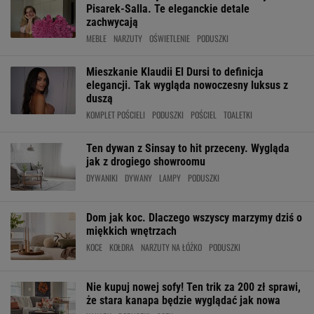
Pisarek-Salla. Te eleganckie detale
zachwycają
MEBLE
NARZUTY
OŚWIETLENIE
PODUSZKI
Mieszkanie Klaudii El Dursi to definicja
elegancji. Tak wygląda nowoczesny luksus z
duszą
KOMPLET POŚCIELI
PODUSZKI
POŚCIEL
TOALETKI
Ten dywan z Sinsay to hit przeceny. Wygląda
jak z drogiego showroomu
DYWANIKI
DYWANY
LAMPY
PODUSZKI
Dom jak koc. Dlaczego wszyscy marzymy dziś o
miękkich wnętrzach
KOCE
KOŁDRA
NARZUTY NA ŁÓŻKO
PODUSZKI
Nie kupuj nowej sofy! Ten trik za 200 zł sprawi,
że stara kanapa będzie wyglądać jak nowa