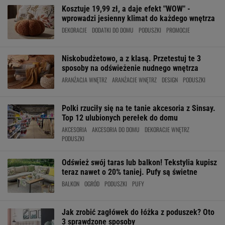
Kosztuje 19,99 zł, a daje efekt "WOW" -
wprowadzi jesienny klimat do każdego wnętrza
DEKORACJE
DODATKI DO DOMU
PODUSZKI
PROMOCJE
Niskobudżetowo, a z klasą. Przetestuj te 3
sposoby na odświeżenie nudnego wnętrza
ARANŻACJA WNĘTRZ
ARANŻACJE WNĘTRZ
DESIGN
PODUSZKI
Polki rzuciły się na te tanie akcesoria z Sinsay.
Top 12 ulubionych perełek do domu
AKCESORIA
AKCESORIA DO DOMU
DEKORACJE WNĘTRZ
PODUSZKI
Odśwież swój taras lub balkon! Tekstylia kupisz
teraz nawet o 20% taniej. Pufy są świetne
BALKON
OGRÓD
PODUSZKI
PUFY
Jak zrobić zagłówek do łóżka z poduszek? Oto
3 sprawdzone sposoby