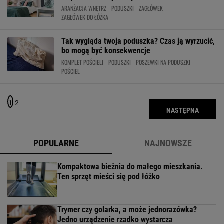
ARANŻACJA WNĘTRZ
PODUSZKI
ZAGŁÓWEK
ZAGŁÓWEK DO ŁÓŻKA
Tak wygląda twoja poduszka? Czas ją wyrzucić,
bo mogą być konsekwencje
KOMPLET POŚCIELI
PODUSZKI
POSZEWKI NA PODUSZKI
POŚCIEL
1
2
NASTĘPNA
POPULARNE
NAJNOWSZE
Kompaktowa bieżnia do małego mieszkania.
Ten sprzęt mieści się pod łóżko
Trymer czy golarka, a może jednorazówka?
Jedno urządzenie rzadko wystarcza