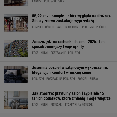
KANAPY
PODUSZKI
SOFY
55,99 zł za komplet, który wygląda na droższy.
Sinsay znowu zaskakuje wyprzedażą
KOMPLET POŚCIELI
NARZUTY NA ŁÓŻKO
PODUSZKI
POŚCIEL
Zaoszczędź na rachunkach zimą 2025. Ten
sposób zmniejszy twoje opłaty
KOCE
KUBKI
OGRZEWANIE
PODUSZKI
Jesienna pościel w satynowym wykończeniu.
Elegancja i komfort w niskiej cenie
PODUSZKI
POSZEWKI NA PODUSZKI
POŚCIEL
SINSAY
Jak stworzyć przytulny salon i sypialnię? 5
tanich dodatków, które zmienią Twoje wnętrze
KOCE
KUBKI
PODUSZKI
POSZEWKI NA PODUSZKI