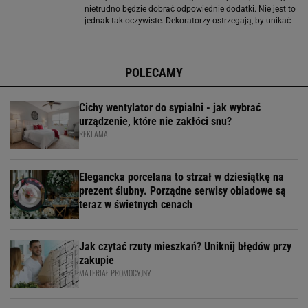
nietrudno będzie dobrać odpowiednie dodatki. Nie jest to
jednak tak oczywiste. Dekoratorzy ostrzegają, by unikać
połączenia tego koloru kanapy z czarnymi lub szarymi
dodatkami, gdyż mogą optycznie
POLECAMY
Cichy wentylator do sypialni - jak wybrać
urządzenie, które nie zakłóci snu?
REKLAMA
Elegancka porcelana to strzał w dziesiątkę na
prezent ślubny. Porządne serwisy obiadowe są
teraz w świetnych cenach
Jak czytać rzuty mieszkań? Uniknij błędów przy
zakupie
MATERIAŁ PROMOCYJNY