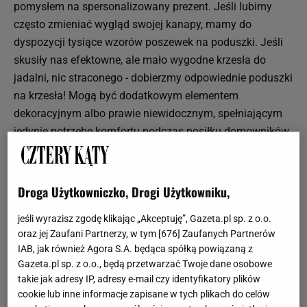
pomysłem na spersonalizowany prezent. Jeśli lubimy
często zmieniać wygląd swojej kanapy, mamy do
dyspozycji tysiące wzorów poszewek na poduszki. Jeśli
skusiły nas efektowne, ale mało wygodne krzesła do
jadalni, nic straconego - dobierzmy odpowiednie poduszki
na krzesła! Mogą być dodatkowym elementem
dekoracyjnym albo prawie niewidocznym, spełniającym
jedynie potrzebę komfortu podczas posiłku domowników.
Równie ważny będzie wybór poduszek na krzesła
ogrodowe, które umilą czas relaksu na świeżym
powietrzu. Dostępne są również specjalne poduszki na na
Droga Użytkowniczko, Drogi Użytkowniku,
palety, niezbędne dla wygody ich użytkowników.
jeśli wyrazisz zgodę klikając „Akceptuję”, Gazeta.pl sp. z o.o.
Poduszki ciążowe
oraz jej Zaufani Partnerzy, w tym [
676
] Zaufanych Partnerów
IAB, jak również Agora S.A. będąca spółką powiązaną z
Na rynku pojawia się coraz więcej propozycji poduszek,
Gazeta.pl sp. z o.o., będą przetwarzać Twoje dane osobowe
dedykowanych specjalnie kobietom w ciąży. Ich kształt
takie jak adresy IP, adresy e-mail czy identyfikatory plików
jest dopasowany do zmieniającej się sylwetki. Doskonale
cookie lub inne informacje zapisane w tych plikach do celów