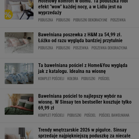
Hotelowy komfort w domu. Ta poduszka robi
efekt "wow" każdej nocy, a w Lidlu jest na
wyprzedaży
PODUSZKA
PODUSZKI
PODUSZKI DEKORACYJNE
POSZEWKA
Bawełniana poszewka z H&M za 54,99 zł.
Łóżko od razu wygląda bardziej przytulnie
PODUSZKA
PODUSZKI
POSZEWKA
POSZEWKA DEKORACYJNA
Ta bawełniana pościel z Home&You wygląda
jak z katalogu. Idealna na wiosnę
KOMPLET POŚCIELI
KOŁDRA
PODUSZKI
POŚCIEL
Bawełniana pościel to najlepszy wybór na
wiosnę. W Sinsay ten bestseller kosztuje tylko
69,99 zł
KOMPLET POŚCIELI
PODUSZKI
POŚCIEL
POŚCIEL BAWEŁNIANA
Trendy wnętrzarskie 2026 w pigułce. Sinsay
sprzedaje najpiękniejszą poduszkę za niecałe