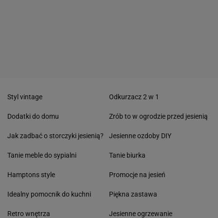
Styl vintage
Odkurzacz 2 w 1
Dodatki do domu
Zrób to w ogrodzie przed jesienią
Jak zadbać o storczyki jesienią?
Jesienne ozdoby DIY
Tanie meble do sypialni
Tanie biurka
Hamptons style
Promocje na jesień
Idealny pomocnik do kuchni
Piękna zastawa
Retro wnętrza
Jesienne ogrzewanie