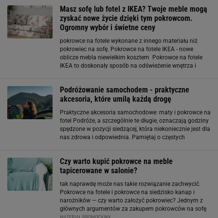
Masz sofę lub fotel z IKEA? Twoje meble mogą
zyskać nowe życie dzięki tym pokrowcom.
Ogromny wybór i świetne ceny
pokrowce na fotele wykonane z innego materiału niż
pokrowiec na sofę. Pokrowce na fotele IKEA - nowe
oblicze mebla niewielkim kosztem Pokrowce na fotele
IKEA to doskonały sposób na odświeżenie wnętrza i
nadanie meblom nowego wyglądu bez konieczności
wydawania dużych kwot. Dzięki szerokiej gamie
Podróżowanie samochodem - praktyczne
dostępnych
akcesoria, które umilą każdą drogę
Praktyczne akcesoria samochodowe: maty i pokrowce na
fotel Podróże, a szczególnie te długie, oznaczają godziny
spędzone w pozycji siedzącej, która niekoniecznie jest dla
nas zdrowa i odpowiednia. Pamiętaj o częstych
postojach, w trakcie których dasz sobie odrobinę ruchu.
Jednak nie zapominajmy
Czy warto kupić pokrowce na meble
tapicerowane w salonie?
tak naprawdę może nas takie rozwiązanie zachwycić.
Pokrowce na fotele i pokrowce na siedzisko kanap i
narożników — czy warto założyć pokrowiec? Jednym z
głównych argumentów za zakupem pokrowców na sofę
MATERIAŁ PROMOCYJNY
jest ochrona mebli. Tapicerowane meble Merkury Market,