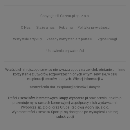
Copyright © Gazeta.pl sp. z o.o.
O Nas
Staże u nas
Reklama
Polityka prywatności
Wszystkie artykuły
Zasady korzystania z portalu
Zgłoś uwagi
Ustawienia prywatności
Właściciel niniejszego serwisu nie wyraża zgody na zwielokrotnianie ani inne
korzystanie z utworów rozpowszechnionych w tym serwisie, w celu
eksploracji tekstów i danych. Więcej informacji w
zastrzeżeniu dot. eksploracji tekstów i danych
Treści z
serwisów internetowych Grupy Wyborcza.pl
oraz serwisu tokfm.pl
prezentujemy w ramach komercyjnej współpracy z ich wydawcami:
Wyborcza sp. z o.o. oraz Grupą Radiową Agory sp. z o.o.
Wybrane treści z serwisu Sport.pl są dostępne po wykupieniu płatnej
subskrypcji