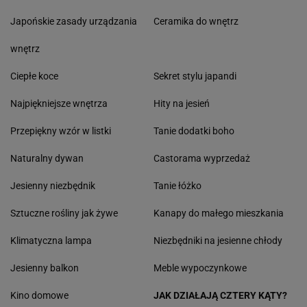
Japońskie zasady urządzania
Ceramika do wnętrz
wnętrz
Ciepłe koce
Sekret stylu japandi
Najpiękniejsze wnętrza
Hity na jesień
Przepiękny wzór w listki
Tanie dodatki boho
Naturalny dywan
Castorama wyprzedaż
Jesienny niezbędnik
Tanie łóżko
Sztuczne rośliny jak żywe
Kanapy do małego mieszkania
Klimatyczna lampa
Niezbędniki na jesienne chłody
Jesienny balkon
Meble wypoczynkowe
Kino domowe
JAK DZIAŁAJĄ CZTERY KĄTY?