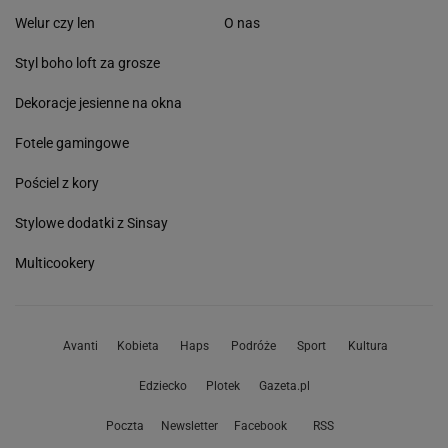
Welur czy len
O nas
Styl boho loft za grosze
Dekoracje jesienne na okna
Fotele gamingowe
Pościel z kory
Stylowe dodatki z Sinsay
Multicookery
Avanti
Kobieta
Haps
Podróże
Sport
Kultura
Edziecko
Plotek
Gazeta.pl
Poczta
Newsletter
Facebook
RSS