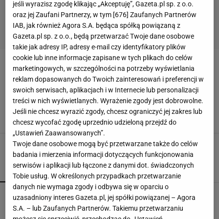
jeśli wyrazisz zgodę klikając „Akceptuję”, Gazeta.pl sp. z o.o.
oraz jej Zaufani Partnerzy, w tym [
676
] Zaufanych Partnerów
IAB, jak również Agora S.A. będąca spółką powiązaną z
Gazeta.pl sp. z o.o., będą przetwarzać Twoje dane osobowe
takie jak adresy IP, adresy e-mail czy identyfikatory plików
cookie lub inne informacje zapisane w tych plikach do celów
POKROWCE NA FOTELE
marketingowych, w szczególności na potrzeby wyświetlania
reklam dopasowanych do Twoich zainteresowań i preferencji w
swoich serwisach, aplikacjach i w Internecie lub personalizacji
Podkręć wygląd swoich mebli do domu i ogrodu
pokrowcami IKEA! Teraz nawet do 30% taniej.
treści w nich wyświetlanych. Wyrażenie zgody jest dobrowolne.
Spory wybór!
Jeśli nie chcesz wyrazić zgody, chcesz ograniczyć jej zakres lub
IKEA
MEBLE
MEBLE OGRODOWE
POKROWCE NA FOTELE
chcesz wycofać zgodę uprzednio udzieloną przejdź do
„Ustawień Zaawansowanych”.
Twoje dane osobowe mogą być przetwarzane także do celów
badania i mierzenia informacji dotyczących funkcjonowania
serwisów i aplikacji lub łączone z danymi dot. świadczonych
POPULARNE
NAJNOWSZE
Tobie usług. W określonych przypadkach przetwarzanie
danych nie wymaga zgody i odbywa się w oparciu o
Kompaktowa bieżnia do małego mieszkania.
uzasadniony interes Gazeta.pl, jej spółki powiązanej – Agora
Ten sprzęt mieści się pod łóżko
S.A. – lub Zaufanych Partnerów. Takiemu przetwarzaniu
możesz się sprzeciwić, przechodząc do „Ustawień