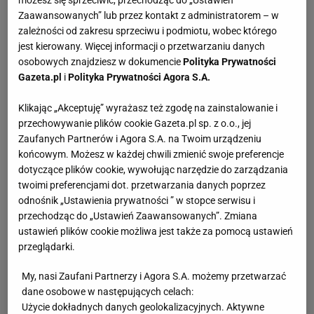
Zaawansowanych” lub przez kontakt z administratorem – w
Vintage gramofony wracają do łask. Polacy na
zależności od zakresu sprzeciwu i podmiotu, wobec którego
nowo pokochali vinyle
jest kierowany. Więcej informacji o przetwarzaniu danych
osobowych znajdziesz w dokumencie
Polityka Prywatności
Gazeta.pl
i
Polityka Prywatności Agora S.A.
Skandynawski przepis na zdrowie? Sezonowe
produkty, prostota i smak bez kompromisów
Klikając „Akceptuję” wyrażasz też zgodę na zainstalowanie i
MATERIAŁ PROMOCYJNY
przechowywanie plików cookie Gazeta.pl sp. z o.o., jej
Zaufanych Partnerów i Agora S.A. na Twoim urządzeniu
Te dywany są porządne jak za dawnych lato.
końcowym. Możesz w każdej chwili zmienić swoje preferencje
Piękne wzory, a ceny? Nawet mniej niż 50 zł
dotyczące plików cookie, wywołując narzędzie do zarządzania
twoimi preferencjami dot. przetwarzania danych poprzez
odnośnik „Ustawienia prywatności ” w stopce serwisu i
Przenośne klimatyzatory i wentylatory najlepsze
przechodząc do „Ustawień Zaawansowanych”. Zmiana
na upały. Są tanie i ciche, dobre do sypialni
ustawień plików cookie możliwa jest także za pomocą ustawień
przeglądarki.
My, nasi Zaufani Partnerzy i Agora S.A. możemy przetwarzać
dane osobowe w następujących celach:
Użycie dokładnych danych geolokalizacyjnych. Aktywne