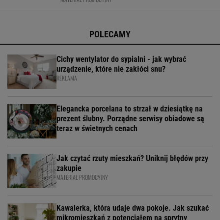
takie jak sofy, fotele czy krzesła, są narażone
POLECAMY
Cichy wentylator do sypialni - jak wybrać
urządzenie, które nie zakłóci snu?
REKLAMA
Elegancka porcelana to strzał w dziesiątkę na
prezent ślubny. Porządne serwisy obiadowe są
teraz w świetnych cenach
Jak czytać rzuty mieszkań? Uniknij błędów przy
zakupie
MATERIAŁ PROMOCYJNY
Kawalerka, która udaje dwa pokoje. Jak szukać
mikromieszkań z potencjałem na sprytny