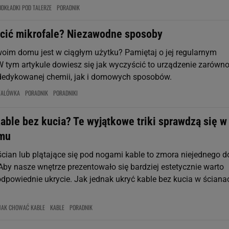
ODKŁADKI POD TALERZE
PORADNIK
cić mikrofale? Niezawodne sposoby
woim domu jest w ciągłym użytku? Pamiętaj o jej regularnym
W tym artykule dowiesz się jak wyczyścić to urządzenie zarówn
dedykowanej chemii, jak i domowych sposobów.
FALÓWKA
PORADNIK
PORADNIKI
able bez kucia? Te wyjątkowe triki sprawdzą się w
mu
ścian lub plątające się pod nogami kable to zmora niejednego 
Aby nasze wnętrze prezentowało się bardziej estetycznie warto
odpowiednie ukrycie. Jak jednak ukryć kable bez kucia w ściana
JAK CHOWAĆ KABLE
KABLE
PORADNIK