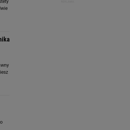
stety
dwie
nika
dawny
iesz
no