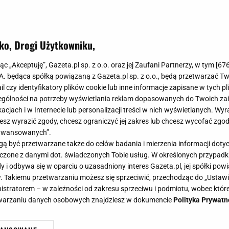
ko, Drogi Użytkowniku,
jąc „Akceptuję”, Gazeta.pl sp. z o.o. oraz jej Zaufani Partnerzy, w tym [
67
.A. będąca spółką powiązaną z Gazeta.pl sp. z o.o., będą przetwarzać T
ail czy identyfikatory plików cookie lub inne informacje zapisane w tych p
gólności na potrzeby wyświetlania reklam dopasowanych do Twoich zain
acjach i w Internecie lub personalizacji treści w nich wyświetlanych. Wyr
cesz wyrazić zgody, chcesz ograniczyć jej zakres lub chcesz wycofać zgo
aawansowanych”.
 być przetwarzane także do celów badania i mierzenia informacji dot
 łączone z danymi dot. świadczonych Tobie usług. W określonych przypad
i odbywa się w oparciu o uzasadniony interes Gazeta.pl, jej spółki powi
. Takiemu przetwarzaniu możesz się sprzeciwić, przechodząc do „Ust
nistratorem – w zależności od zakresu sprzeciwu i podmiotu, wobec które
etwarzaniu danych osobowych znajdziesz w dokumencie
Polityka Prywatn