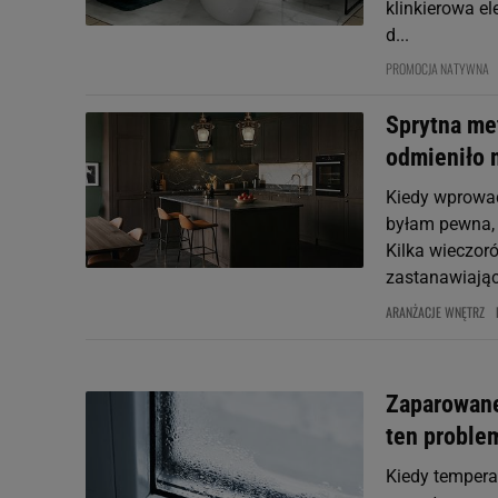
klinkierowa el
d...
PROMOCJA NATYWNA
Sprytna me
odmieniło 
Kiedy wprowa
byłam pewna, 
Kilka wieczoró
zastanawiając 
ARANŻACJE WNĘTRZ
Zaparowane
ten proble
Kiedy tempera