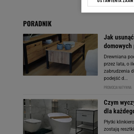
USTAWIENIA ZAA
Klikając „Akceptuję” wyra
Zaufanych Partnerów i A
dotyczące plików cookie,
PORADNIK
odnośnik „Ustawienia pr
plików cookie możliwa je
Jak usunąć
My, nasi Zaufani Partne
domowych p
Użycie dokładnych danych
Przechowywanie informacji
Drewniana pod
badnie odbiorców i uleps
przez lata, o 
zabrudzenia d
podejść d...
PROMOCJA NATYWNA
Czym wyczy
dla każdeg
Płytki klinkie
zostają resztk