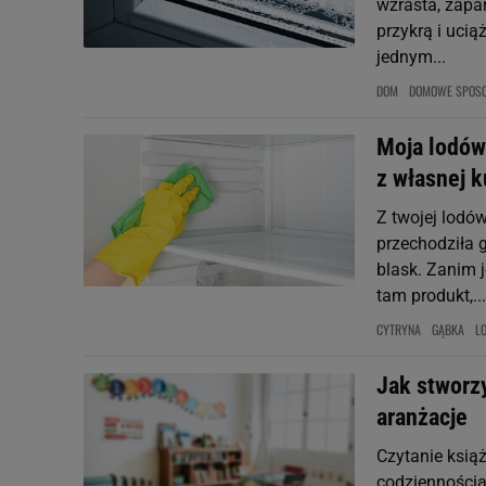
wzrasta, zapar
przykrą i uci
jednym...
DOM
DOMOWE SPOS
Moja lodów
z własnej 
Z twojej lodó
przechodziła 
blask. Zanim j
tam produkt,...
CYTRYNA
GĄBKA
L
Jak stworzy
aranżacje
Czytanie książ
codziennością