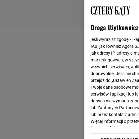
Droga Użytkownicz
jeśli wyrazisz zgodę klika
IAB, jak również Agora S
jak adresy IP, adresy e-m
marketingowych, w szcze
w swoich serwisach, aplik
dobrowolne. Jeśli nie ch
przejdź do „Ustawień Z
Twoje dane osobowe mogą
serwisów i aplikacji lub
danych nie wymaga zgody 
lub Zaufanych Partnerów
lub przez kontakt z admi
Więcej informacji o prz
Prywatności Agora S.A.