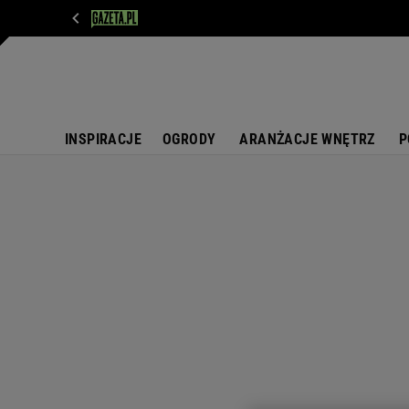
WIADOMOŚCI
NEXT
SPORT
PLOTEK
D
INSPIRACJE
OGRODY
ARANŻACJE WNĘTRZ
P