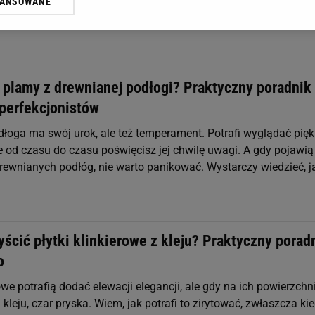
WANSOWANE
żasz też zgodę na zainstalowanie i przechowywanie plików cookie Gazeta.p
gora S.A. na Twoim urządzeniu końcowym. Możesz w każdej chwili zmien
 wywołując narzędzie do zarządzania twoimi preferencjami dot. przetw
ywatności ” w stopce serwisu i przechodząc do „Ustawień Zaawansowan
st także za pomocą ustawień przeglądarki.
 plamy z drewnianej podłogi? Praktyczny poradnik 
rzy i Agora S.A. możemy przetwarzać dane osobowe w następujących cel
erfekcjonistów
 geolokalizacyjnych. Aktywne skanowanie charakterystyki urządzenia do
 na urządzeniu lub dostęp do nich. Spersonalizowane reklamy i treści, p
łoga ma swój urok, ale też temperament. Potrafi wyglądać pięk
zanie usług.
Lista Zaufanych Partnerów
ile od czasu do czasu poświęcisz jej chwilę uwagi. A gdy pojawią
rewnianych podłóg, nie warto panikować. Wystarczy wiedzieć, j
ścić płytki klinkierowe z kleju? Praktyczny porad
o
rowe potrafią dodać elewacji elegancji, ale gdy na ich powierzchn
i kleju, czar pryska. Wiem, jak potrafi to zirytować, zwłaszcza ki