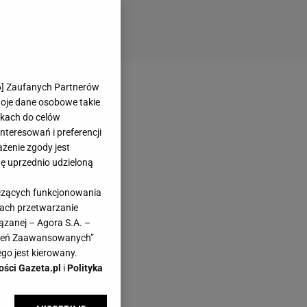
6
] Zaufanych Partnerów
woje dane osobowe takie
likach do celów
teresowań i preferencji
ażenie zgody jest
dę uprzednio udzieloną
yczących funkcjonowania
kach przetwarzanie
ązanej – Agora S.A. –
awień Zaawansowanych”
go jest kierowany.
ości Gazeta.pl
i
Polityka