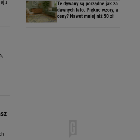
leju
Te dywany są porządne jak za
dawnych lato. Piękne wzory, a
ceny? Nawet mniej niż 50 zł
a,
asz
ch