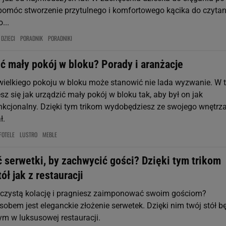
pomóc stworzenie przytulnego i komfortowego kącika do czytan
...
 DZIECI
PORADNIK
PORADNIKI
ć mały pokój w bloku? Porady i aranżacje
wielkiego pokoju w bloku może stanowić nie lada wyzwanie. W 
sz się jak urządzić mały pokój w bloku tak, aby był on jak
unkcjonalny. Dzięki tym trikom wydobędziesz ze swojego wnętrz
ł.
FOTELE
LUSTRO
MEBLE
 serwetki, by zachwycić gości? Dzięki tym trikom
ół jak z restauracji
czystą kolację i pragniesz zaimponować swoim gościom?
obem jest eleganckie złożenie serwetek. Dzięki nim twój stół b
ym w luksusowej restauracji.