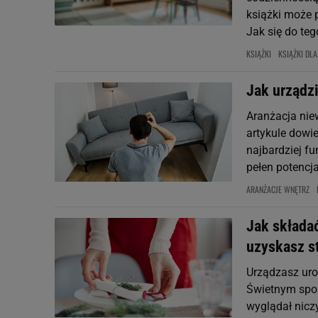
książki może 
Jak się do tego
KSIĄŻKI
KSIĄŻKI DLA
Jak urządzi
Aranżacja nie
artykule dowie
najbardziej f
pełen potencja
ARANŻACJE WNĘTRZ
Jak składać
uzyskasz st
Urządzasz uro
Świetnym spos
wyglądał nicz