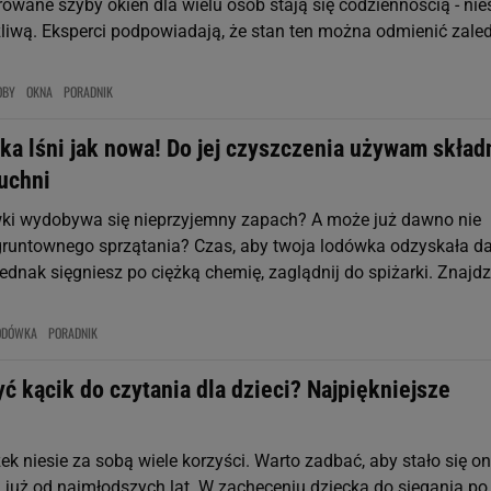
owane szyby okien dla wielu osób stają się codziennością - nie
ążliwą. Eksperci podpowiadają, że stan ten można odmienić zale
OBY
OKNA
PORADNIK
ka lśni jak nowa! Do jej czyszczenia używam skład
kuchni
wki wydobywa się nieprzyjemny zapach? A może już dawno nie
gruntownego sprzątania? Czas, aby twoja lodówka odzyskała 
ednak sięgniesz po ciężką chemię, zaglądnij do spiżarki. Znajdz
ODÓWKA
PORADNIK
ć kącik do czytania dla dzieci? Najpiękniejsze
ek niesie za sobą wiele korzyści. Warto zadbać, aby stało się o
 już od najmłodszych lat. W zachęceniu dziecka do sięgania po