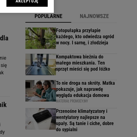
AKCEPTUJĘ
l sp. z o.o., jej
ić swoje preferencje
POPULARNE
NAJNOWSZE
arzania danych poprzez
ych”. Zmiana ustawień
Fotopułapka przyłapie
każdego, kto odwiedza ogród
dla
w nocy. I sarnę, i złodzieja
ach:
 celów identyfikacji.
omiar reklam i treści,
Kompaktowa bieżnia do
nie
małego mieszkania. Ten
 się
sprzęt mieści się pod łóżko
ak
To nie droga na skróty. Matka
pokazuje, jak naprawdę
wygląda edukacja domowa
MATERIAŁ PROMOCYJNY
nik
Przenośne klimatyzatory i
wentylatory najlepsze na
upały. Są tanie i ciche, dobre
i
do sypialni
edy