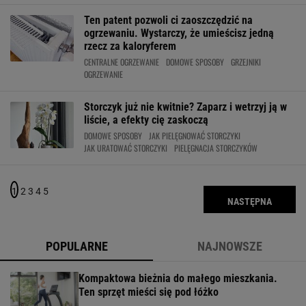
Ten patent pozwoli ci zaoszczędzić na
ogrzewaniu. Wystarczy, że umieścisz jedną
rzecz za kaloryferem
CENTRALNE OGRZEWANIE
DOMOWE SPOSOBY
GRZEJNIKI
OGRZEWANIE
Storczyk już nie kwitnie? Zaparz i wetrzyj ją w
liście, a efekty cię zaskoczą
DOMOWE SPOSOBY
JAK PIELĘGNOWAĆ STORCZYKI
JAK URATOWAĆ STORCZYKI
PIELĘGNACJA STORCZYKÓW
1
2
3
4
5
NASTĘPNA
POPULARNE
NAJNOWSZE
Kompaktowa bieżnia do małego mieszkania.
Ten sprzęt mieści się pod łóżko