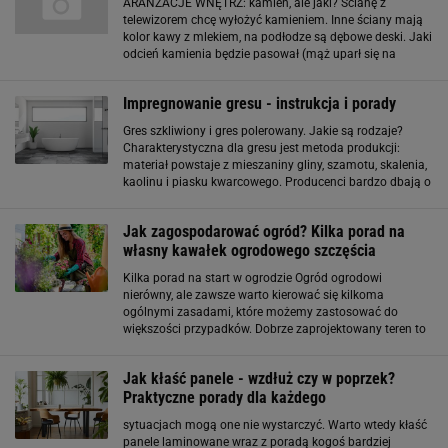
ARANŻACJE WNĘTRZ: kamień, ale jaki? Ścianę z
telewizorem chcę wyłożyć kamieniem. Inne ściany mają
kolor kawy z mlekiem, na podłodze są dębowe deski. Jaki
odcień kamienia będzie pasował (mąż uparł się na
biały)? Biel jest neutralna i pasuje do wszystkiego. Myślę
jednak, że takie wnętrze będzie zbyt
Impregnowanie gresu - instrukcja i porady
Gres szkliwiony i gres polerowany. Jakie są rodzaje?
Charakterystyczna dla gresu jest metoda produkcji:
materiał powstaje z mieszaniny gliny, szamotu, skalenia,
kaolinu i piasku kwarcowego. Producenci bardzo dbają o
to, żeby odpowiednio zachować strukturę procentową
składu mieszanki, która potem
Jak zagospodarować ogród? Kilka porad na
własny kawałek ogrodowego szczęścia
Kilka porad na start w ogrodzie Ogród ogrodowi
nierówny, ale zawsze warto kierować się kilkoma
ogólnymi zasadami, które możemy zastosować do
większości przypadków. Dobrze zaprojektowany teren to
już połowa sukcesu, dlatego nad samymi pomysłami i
przemyśleniem rozkładu ogrodu warto zastanowić
Jak kłaść panele - wzdłuż czy w poprzek?
Praktyczne porady dla każdego
sytuacjach mogą one nie wystarczyć. Warto wtedy kłaść
panele laminowane wraz z poradą kogoś bardziej