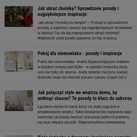
Jak ubrać choinkę? Sprawdzone porady i
najpiękniejsze inspiracje
Jak ubrać choinkę na święta? – Poznaj te sprawdzone
porady, a będziesz cieszyć się najpiękniejszym drzewkiem
w okolicy Czy da się niepoprawnie ubrać choinkę?
Większość osób powie zapewne, że nie, w końcu
ubieranie choinki to czynność, która towarzyszy nam już
od najmłodszych lat. Jest to oczywiście
Pokój dla niemowlaka - porady i inspiracje
Pokój dla niemowlaka - meble Najważniejszym meblem
w każdym pokoju jest łóżko - w sypialni malucha służy
ono nie tylko do spania - kiedy dziecko zaczyna siadać,
łóżeczko staje się również placem zabaw. Często też z
braku miejsca na dodatkowe meble kładziemy na nim
przewijak - więc łóżeczko jest w
Jak połączyć style we wnętrzu domu, by
uniknąć chaosu? Te porady to klucz do sukcesu
Łączenie stylów to trend, który na stałe zagościł w
projektowaniu wnętrz. Takie działanie bez wątpienia daje
swobodę i pozwala tworzyć aranżacje pełne charakteru,
na nasz własny sposób. Nieprzemyślane zestawienie
różnych estetyk łatwo mogą jednak skończyć się
wizualnym bałaganem. Jak uniknąć chaosu