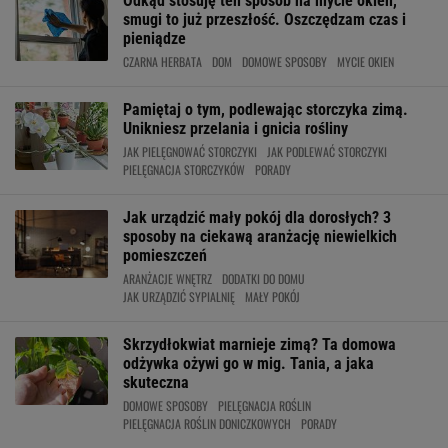
Odkąd stosuję ten sposób na mycie okien,
smugi to już przeszłość. Oszczędzam czas i
pieniądze
CZARNA HERBATA
DOM
DOMOWE SPOSOBY
MYCIE OKIEN
Pamiętaj o tym, podlewając storczyka zimą.
Unikniesz przelania i gnicia rośliny
JAK PIELĘGNOWAĆ STORCZYKI
JAK PODLEWAĆ STORCZYKI
PIELĘGNACJA STORCZYKÓW
PORADY
Jak urządzić mały pokój dla dorosłych? 3
sposoby na ciekawą aranżację niewielkich
pomieszczeń
ARANŻACJE WNĘTRZ
DODATKI DO DOMU
JAK URZĄDZIĆ SYPIALNIĘ
MAŁY POKÓJ
Skrzydłokwiat marnieje zimą? Ta domowa
odżywka ożywi go w mig. Tania, a jaka
skuteczna
DOMOWE SPOSOBY
PIELĘGNACJA ROŚLIN
PIELĘGNACJA ROŚLIN DONICZKOWYCH
PORADY