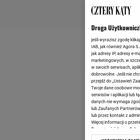
Droga Użytkownicz
jeśli wyrazisz zgodę klika
IAB, jak również Agora S
jak adresy IP, adresy e-m
marketingowych, w szcze
w swoich serwisach, aplik
dobrowolne. Jeśli nie ch
przejdź do „Ustawień Z
Twoje dane osobowe mogą
serwisów i aplikacji lub
danych nie wymaga zgody 
lub Zaufanych Partnerów
lub przez kontakt z admi
Więcej informacji o prz
Prywatności Agora S.A.