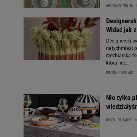
ARANŻACJE WNĘTRZ
Designerski
Widać jak z
Designerski wa
natychmiast p
rzeźbiarska fo
która nie...
POLSKA PORCELANA
Nie tylko p
wiedziałyś
CENEO
FILIŻANKA
K