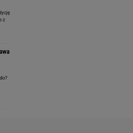
dycję
e z
tawa
rdo?