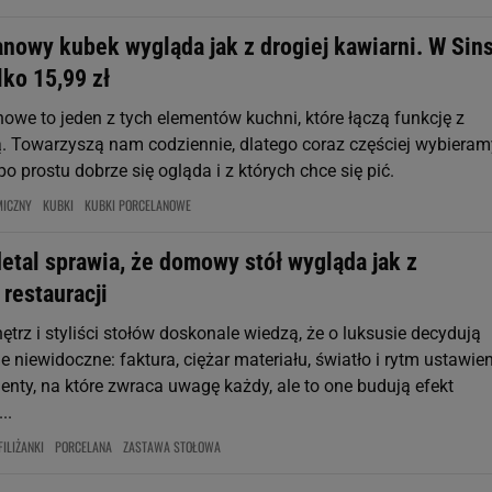
anowy kubek wygląda jak z drogiej kawiarni. W Sin
lko 15,99 zł
owe to jeden z tych elementów kuchni, które łączą funkcję z
. Towarzyszą nam codziennie, dlatego coraz częściej wybieram
po prostu dobrze się ogląda i z których chce się pić.
MICZNY
KUBKI
KUBKI PORCELANOWE
etal sprawia, że domowy stół wygląda jak z
restauracji
ętrz i styliści stołów doskonale wiedzą, że o luksusie decydują
e niewidoczne: faktura, ciężar materiału, światło i rytm ustawien
enty, na które zwraca uwagę każdy, ale to one budują efekt
..
FILIŻANKI
PORCELANA
ZASTAWA STOŁOWA