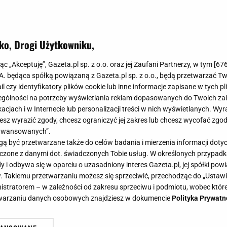
ko, Drogi Użytkowniku,
jąc „Akceptuję”, Gazeta.pl sp. z o.o. oraz jej Zaufani Partnerzy, w tym [
67
.A. będąca spółką powiązaną z Gazeta.pl sp. z o.o., będą przetwarzać T
ail czy identyfikatory plików cookie lub inne informacje zapisane w tych p
gólności na potrzeby wyświetlania reklam dopasowanych do Twoich zain
acjach i w Internecie lub personalizacji treści w nich wyświetlanych. Wyr
cesz wyrazić zgody, chcesz ograniczyć jej zakres lub chcesz wycofać zgo
aawansowanych”.
 być przetwarzane także do celów badania i mierzenia informacji dot
 łączone z danymi dot. świadczonych Tobie usług. W określonych przypad
i odbywa się w oparciu o uzasadniony interes Gazeta.pl, jej spółki powi
. Takiemu przetwarzaniu możesz się sprzeciwić, przechodząc do „Ust
nistratorem – w zależności od zakresu sprzeciwu i podmiotu, wobec które
etwarzaniu danych osobowych znajdziesz w dokumencie
Polityka Prywatn