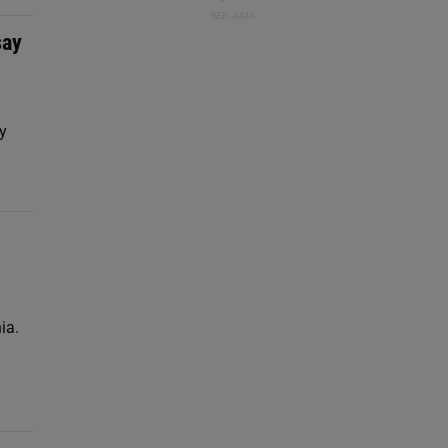
say
y
ia.