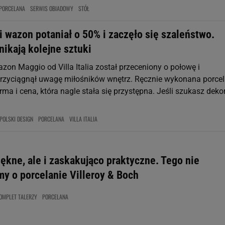
PORCELANA
SERWIS OBIADOWY
STÓŁ
 wazon potaniał o 50% i zaczęło się szaleństwo.
nikają kolejne sztuki
zon Maggio od Villa Italia został przeceniony o połowę i
rzyciągnął uwagę miłośników wnętrz. Ręcznie wykonana porcel
rma i cena, która nagle stała się przystępna. Jeśli szukasz dekor
POLSKI DESIGN
PORCELANA
VILLA ITALIA
iękne, ale i zaskakująco praktyczne. Tego nie
my o porcelanie Villeroy & Boch
OMPLET TALERZY
PORCELANA