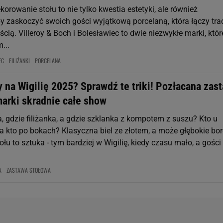
orowanie stołu to nie tylko kwestia estetyki, ale również
y zaskoczyć swoich gości wyjątkową porcelaną, która łączy tra
ią. Villeroy & Boch i Bolesławiec to dwie niezwykłe marki, któr
...
EC
FILIŻANKI
PORCELANA
y na Wigilię 2025? Sprawdź te triki! Pozłacana zas
marki skradnie całe show
, gdzie filiżanka, a gdzie szklanka z kompotem z suszu? Kto u
 a kto po bokach? Klasyczna biel ze złotem, a może głębokie bo
łu to sztuka - tym bardziej w Wigilię, kiedy czasu mało, a gości
.
A
ZASTAWA STOŁOWA