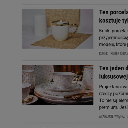
Ten porcel
kosztuje ty
Kubki porcelan
przyjemnością
modele, które 
KUBEK
KUBEK CERA
Ten jeden d
luksusowej 
Projektanci wn
rzeczy pozorni
To nie są elem
premium. Jeśl.
ARANŻACJE WNĘTRZ