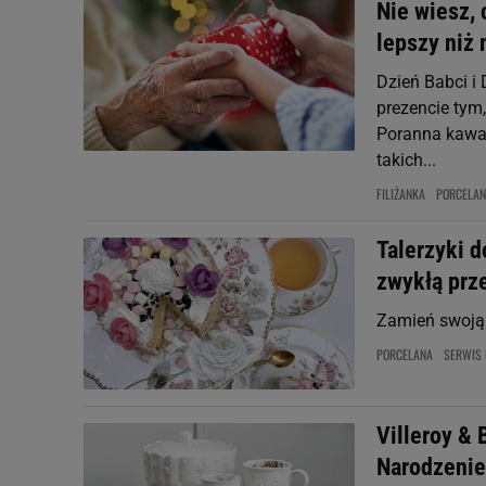
Nie wiesz, 
lepszy niż 
Dzień Babci i 
prezencie tym,
Poranna kawa,
takich...
FILIŻANKA
PORCELA
Talerzyki do
zwykłą prz
Zamień swoją 
PORCELANA
SERWIS
Villeroy & 
Narodzenie 