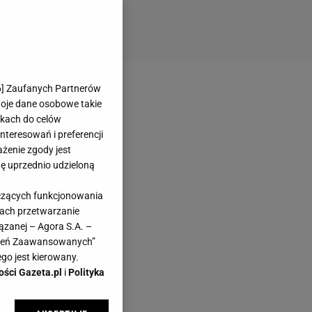
6
] Zaufanych Partnerów
woje dane osobowe takie
likach do celów
teresowań i preferencji
ażenie zgody jest
dę uprzednio udzieloną
yczących funkcjonowania
kach przetwarzanie
ązanej – Agora S.A. –
awień Zaawansowanych”
go jest kierowany.
ości Gazeta.pl
i
Polityka