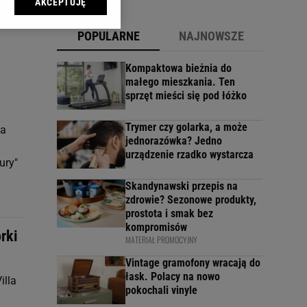
AKCEPTUJĘ
l sp. z o.o., jej
ić swoje preferencje
POPULARNE
NAJNOWSZE
arzania danych poprzez
ych”. Zmiana ustawień
Kompaktowa bieżnia do
małego mieszkania. Ten
sprzęt mieści się pod łóżko
ach:
 celów identyfikacji.
omiar reklam i treści,
Trymer czy golarka, a może
 a
jednorazówka? Jedno
urządzenie rzadko wystarcza
ury"
Skandynawski przepis na
zdrowie? Sezonowe produkty,
prostota i smak bez
kompromisów
rki
MATERIAŁ PROMOCYJNY
Vintage gramofony wracają do
łask. Polacy na nowo
illa
pokochali vinyle