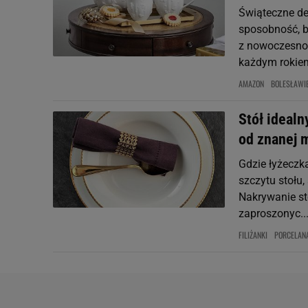
Świąteczne dek
sposobność, b
z nowoczesnośc
każdym rokiem
AMAZON
BOLESŁAWI
Stół idealn
od znanej 
Gdzie łyżeczka
szczytu stołu,
Nakrywanie sto
zaproszonyc..
FILIŻANKI
PORCELAN