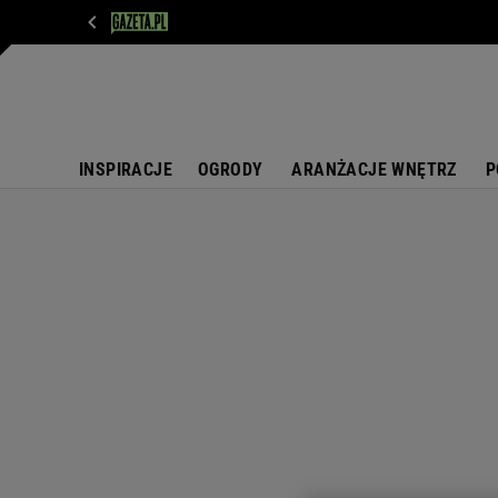
WIADOMOŚCI
NEXT
SPORT
PLOTEK
D
INSPIRACJE
OGRODY
ARANŻACJE WNĘTRZ
P