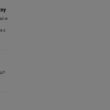
zny
dać w
e z
sz?