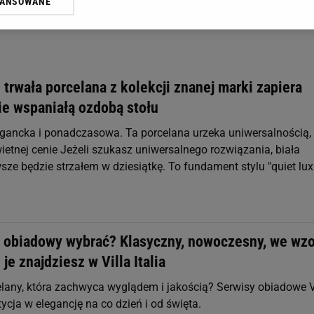
WANSOWANE
żasz też zgodę na zainstalowanie i przechowywanie plików cookie Gazeta.p
gora S.A. na Twoim urządzeniu końcowym. Możesz w każdej chwili zmien
 wywołując narzędzie do zarządzania twoimi preferencjami dot. przetw
ywatności ” w stopce serwisu i przechodząc do „Ustawień Zaawansowan
st także za pomocą ustawień przeglądarki.
 trwała porcelana z kolekcji znanej marki zapiera
rzy i Agora S.A. możemy przetwarzać dane osobowe w następujących cel
ie wspaniałą ozdobą stołu
 geolokalizacyjnych. Aktywne skanowanie charakterystyki urządzenia do
 na urządzeniu lub dostęp do nich. Spersonalizowane reklamy i treści, p
egancka i ponadczasowa. Ta porcelana urzeka uniwersalnością,
zanie usług.
Lista Zaufanych Partnerów
wietnej cenie Jeżeli szukasz uniwersalnego rozwiązania, biała
ze będzie strzałem w dziesiątkę. To fundament stylu "quiet lux
s obiadowy wybrać? Klasyczny, nowoczesny, we wzo
 je znajdziesz w Villa Italia
lany, która zachwyca wyglądem i jakością? Serwisy obiadowe V
stycja w elegancję na co dzień i od święta.