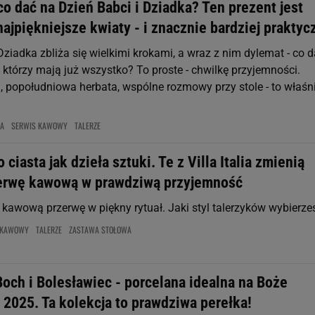
co dać na Dzień Babci i Dziadka? Ten prezent jest
najpiękniejsze kwiaty - i znacznie bardziej praktyc
Dziadka zbliża się wielkimi krokami, a wraz z nim dylemat - co 
 którzy mają już wszystko? To proste - chwilkę przyjemności.
 popołudniowa herbata, wspólne rozmowy przy stole - to właśni
NA
SERWIS KAWOWY
TALERZE
 ciasta jak dzieła sztuki. Te z Villa Italia zmienią
erwę kawową w prawdziwą przyjemność
kawową przerwę w piękny rytuał. Jaki styl talerzyków wybierze
 KAWOWY
TALERZE
ZASTAWA STOŁOWA
Boch i Bolesławiec - porcelana idealna na Boże
2025. Ta kolekcja to prawdziwa perełka!