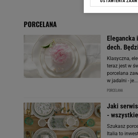
USTAWIENIA ZAA
Klikając „Akceptuję” wyra
Zaufanych Partnerów i A
dotyczące plików cookie,
PORCELANA
odnośnik „Ustawienia pr
plików cookie możliwa je
Elegancka i
My, nasi Zaufani Partne
dech. Będz
Użycie dokładnych danych
Przechowywanie informacji
Klasyczna, el
badnie odbiorców i uleps
teraz jest w ś
porcelana zaws
w jadalni - je...
PORCELANA
Jaki serwi
- wszystkie
Szukasz porce
Italia to inwe