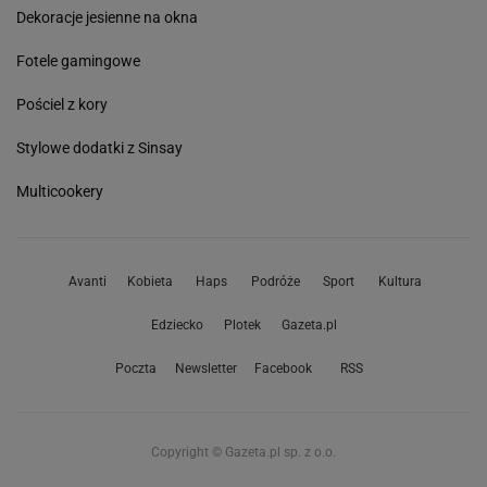
Dekoracje jesienne na okna
Fotele gamingowe
Pościel z kory
Stylowe dodatki z Sinsay
Multicookery
Avanti
Kobieta
Haps
Podróże
Sport
Kultura
Edziecko
Plotek
Gazeta.pl
Poczta
Newsletter
Facebook
RSS
Copyright © Gazeta.pl sp. z o.o.