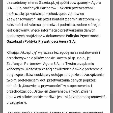
uzasadniony interes Gazeta.pl, jej spółki powiązanej – Agora
S.A. – lub Zaufanych Partnerów. Takiemu przetwarzaniu
Te dywany są porządne jak za dawnych lato.
możesz się sprzeciwić, przechodząc do „Ustawień
Piękne wzory, a ceny? Nawet mniej niż 50 zł
Zaawansowanych” lub przez kontakt z administratorem – w
zależności od zakresu sprzeciwu i podmiotu, wobec którego
jest kierowany. Więcej informacji o przetwarzaniu danych
To nie droga na skróty. Matka pokazuje, jak
naprawdę wygląda edukacja domowa
osobowych znajdziesz w dokumencie
Polityka Prywatności
MATERIAŁ PROMOCYJNY
Gazeta.pl
i
Polityka Prywatności Agora S.A.
Miętowy =fotel to hit polskich salonów. W lecie
Klikając „Akceptuję” wyrażasz też zgodę na zainstalowanie i
2026 stawiamy na faktury
przechowywanie plików cookie Gazeta.pl sp. z o.o., jej
Zaufanych Partnerów i Agora S.A. na Twoim urządzeniu
końcowym. Możesz w każdej chwili zmienić swoje preferencje
Ta luksusowa enklawa na Phuket była kiedyś
dotyczące plików cookie, wywołując narzędzie do zarządzania
kopalnią cyny. Jak "blizna" na mapie wyspy stała
twoimi preferencjami dot. przetwarzania danych poprzez
się rajem?
odnośnik „Ustawienia prywatności ” w stopce serwisu i
przechodząc do „Ustawień Zaawansowanych”. Zmiana
ustawień plików cookie możliwa jest także za pomocą ustawień
przeglądarki.