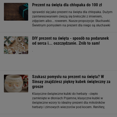
Prezent na święta dla chłopaka do 100 zł
sprawdzi się jako prezent na święta dla chłopaka. Dużym
zainteresowaniem cieszą się breloczki z imieniem,
zdjęciem albo... rowerem. Nasze propozycje: Słuchawki.
Świetnym pomysłem na prezent dla niego są słuchawki
nauszne. Taki podarunek doceni każdy fan muzyki. Oto
nasze propozycje do 100 zł: Praktyczny
DIY prezent na święta - sposób na podarunek
od serca i... oszczędzanie. Zrób to sam!
.
Szukasz pomysłu na prezent na święta? W
Sinsay znajdziesz piękny kubek świąteczny za
grosze
Klasyczne świąteczne kubki do herbaty - ciepło
zamknięte w dłoniach Pojemne, klasyczne kubki w
świąteczne wzory to idealny prezent dla miłośników
herbaty i zimowych wieczorów pod kocem. Renifery,
choinki, gwiazdki czy delikatne motywy w czerwieni i
zieleni sprawiają, że nawet zwykła herbata smakuje