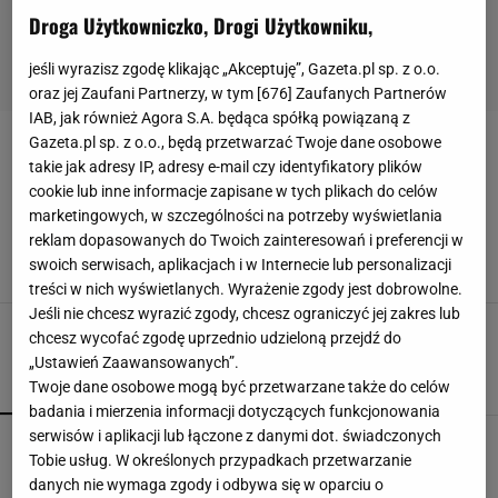
Droga Użytkowniczko, Drogi Użytkowniku,
jeśli wyrazisz zgodę klikając „Akceptuję”, Gazeta.pl sp. z o.o.
oraz jej Zaufani Partnerzy, w tym [
676
] Zaufanych Partnerów
IAB, jak również Agora S.A. będąca spółką powiązaną z
Gazeta.pl sp. z o.o., będą przetwarzać Twoje dane osobowe
PREZENT NA ŚWIĘTA
takie jak adresy IP, adresy e-mail czy identyfikatory plików
cookie lub inne informacje zapisane w tych plikach do celów
Szukasz pomysłu na prezent na święta? W
marketingowych, w szczególności na potrzeby wyświetlania
Sinsay znajdziesz piękny kubek świąteczny za
reklam dopasowanych do Twoich zainteresowań i preferencji w
grosze
swoich serwisach, aplikacjach i w Internecie lub personalizacji
KUBEK
KUBEK ŚWIĄTECZNY
PREZENT NA ŚWIĘTA
SINSAY
treści w nich wyświetlanych. Wyrażenie zgody jest dobrowolne.
Jeśli nie chcesz wyrazić zgody, chcesz ograniczyć jej zakres lub
chcesz wycofać zgodę uprzednio udzieloną przejdź do
„Ustawień Zaawansowanych”.
Twoje dane osobowe mogą być przetwarzane także do celów
POPULARNE
NAJNOWSZE
badania i mierzenia informacji dotyczących funkcjonowania
serwisów i aplikacji lub łączone z danymi dot. świadczonych
Przenośne klimatyzatory i wentylatory najlepsze
Tobie usług. W określonych przypadkach przetwarzanie
na upały. Są tanie i ciche, dobre do sypialni
danych nie wymaga zgody i odbywa się w oparciu o