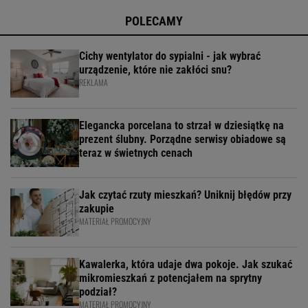
POLECAMY
Cichy wentylator do sypialni - jak wybrać
urządzenie, które nie zakłóci snu?
REKLAMA
Elegancka porcelana to strzał w dziesiątkę na
prezent ślubny. Porządne serwisy obiadowe są
teraz w świetnych cenach
Jak czytać rzuty mieszkań? Uniknij błędów przy
zakupie
MATERIAŁ PROMOCYJNY
Kawalerka, która udaje dwa pokoje. Jak szukać
mikromieszkań z potencjałem na sprytny
podział?
MATERIAŁ PROMOCYJNY