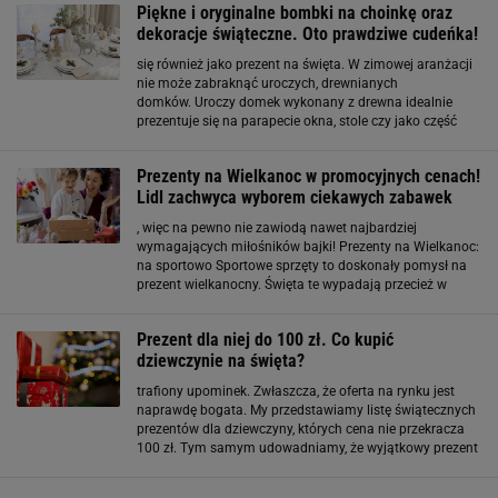
Piękne i oryginalne bombki na choinkę oraz
dekoracje świąteczne. Oto prawdziwe cudeńka!
się również jako prezent na święta. W zimowej aranżacji
nie może zabraknąć uroczych, drewnianych
domków. Uroczy domek wykonany z drewna idealnie
prezentuje się na parapecie okna, stole czy jako część
większej aranżacji świątecznej. Możesz skompletować go
z innymi domkami i stworzyć własne zimowe
Prezenty na Wielkanoc w promocyjnych cenach!
miasteczko. Wianki
Lidl zachwyca wyborem ciekawych zabawek
, więc na pewno nie zawiodą nawet najbardziej
wymagających miłośników bajki! Prezenty na Wielkanoc:
na sportowo Sportowe sprzęty to doskonały pomysł na
prezent wielkanocny. Święta te wypadają przecież w
pierwsze cieplejsze dni wiosny i dzieci już nie mogą się
doczekać, aż będą mogły spędzić czas na świeżym
Prezent dla niej do 100 zł. Co kupić
dziewczynie na święta?
trafiony upominek. Zwłaszcza, że oferta na rynku jest
naprawdę bogata. My przedstawiamy listę świątecznych
prezentów dla dziewczyny, których cena nie przekracza
100 zł. Tym samym udowadniamy, że wyjątkowy prezent
na święta nie musi być drogi. Szukasz więcej inspiracji?
Oto one: Pomysły na prezent