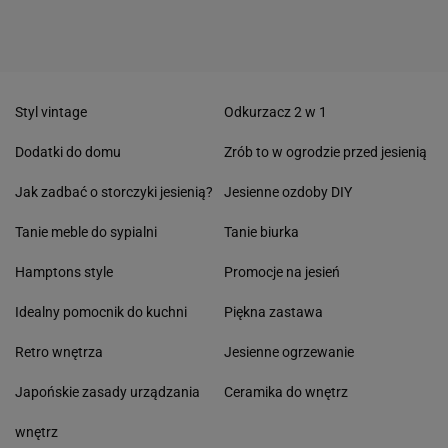
Styl vintage
Odkurzacz 2 w 1
Dodatki do domu
Zrób to w ogrodzie przed jesienią
Jak zadbać o storczyki jesienią?
Jesienne ozdoby DIY
Tanie meble do sypialni
Tanie biurka
Hamptons style
Promocje na jesień
Idealny pomocnik do kuchni
Piękna zastawa
Retro wnętrza
Jesienne ogrzewanie
Japońskie zasady urządzania
Ceramika do wnętrz
wnętrz