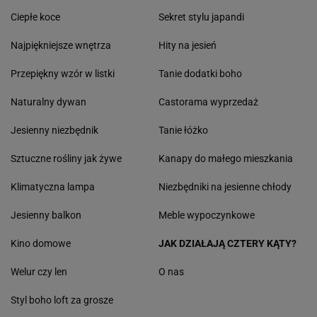
Ciepłe koce
Sekret stylu japandi
Najpiękniejsze wnętrza
Hity na jesień
Przepiękny wzór w listki
Tanie dodatki boho
Naturalny dywan
Castorama wyprzedaż
Jesienny niezbędnik
Tanie łóżko
Sztuczne rośliny jak żywe
Kanapy do małego mieszkania
Klimatyczna lampa
Niezbędniki na jesienne chłody
Jesienny balkon
Meble wypoczynkowe
Kino domowe
JAK DZIAŁAJĄ CZTERY KĄTY?
Welur czy len
O nas
Styl boho loft za grosze