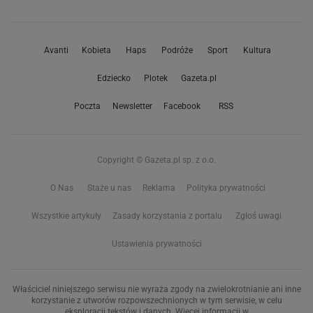
Avanti
Kobieta
Haps
Podróże
Sport
Kultura
Edziecko
Plotek
Gazeta.pl
Poczta
Newsletter
Facebook
RSS
Copyright © Gazeta.pl sp. z o.o.
O Nas
Staże u nas
Reklama
Polityka prywatności
Wszystkie artykuły
Zasady korzystania z portalu
Zgłoś uwagi
Ustawienia prywatności
Właściciel niniejszego serwisu nie wyraża zgody na zwielokrotnianie ani inne
korzystanie z utworów rozpowszechnionych w tym serwisie, w celu
eksploracji tekstów i danych. Więcej informacji w