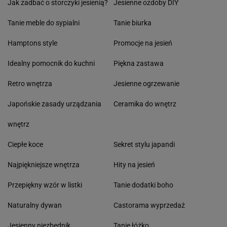
Jak zadbać o storczyki jesienią?
Jesienne ozdoby DIY
Tanie meble do sypialni
Tanie biurka
Hamptons style
Promocje na jesień
Idealny pomocnik do kuchni
Piękna zastawa
Retro wnętrza
Jesienne ogrzewanie
Japońskie zasady urządzania
Ceramika do wnętrz
wnętrz
Ciepłe koce
Sekret stylu japandi
Najpiękniejsze wnętrza
Hity na jesień
Przepiękny wzór w listki
Tanie dodatki boho
Naturalny dywan
Castorama wyprzedaż
Jesienny niezbędnik
Tanie łóżko