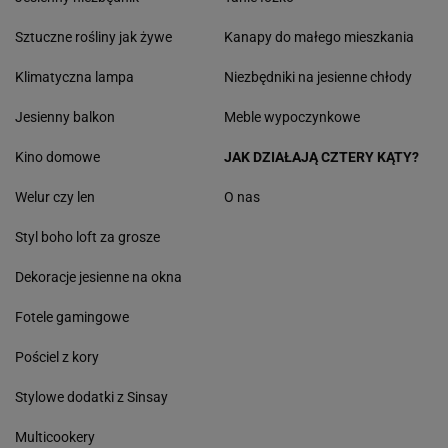
Sztuczne rośliny jak żywe
Kanapy do małego mieszkania
Klimatyczna lampa
Niezbędniki na jesienne chłody
Jesienny balkon
Meble wypoczynkowe
Kino domowe
JAK DZIAŁAJĄ CZTERY KĄTY?
Welur czy len
O nas
Styl boho loft za grosze
Dekoracje jesienne na okna
Fotele gamingowe
Pościel z kory
Stylowe dodatki z Sinsay
Multicookery