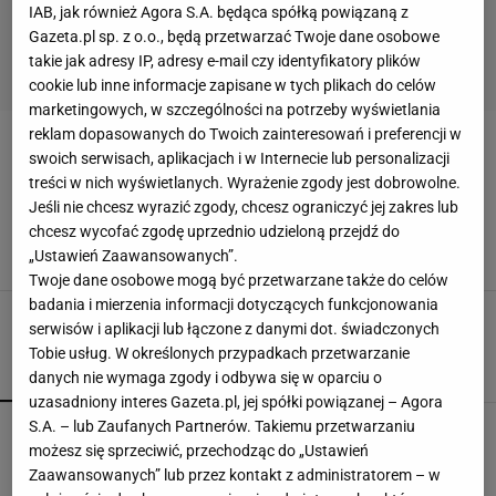
IAB, jak również Agora S.A. będąca spółką powiązaną z
Gazeta.pl sp. z o.o., będą przetwarzać Twoje dane osobowe
takie jak adresy IP, adresy e-mail czy identyfikatory plików
cookie lub inne informacje zapisane w tych plikach do celów
marketingowych, w szczególności na potrzeby wyświetlania
reklam dopasowanych do Twoich zainteresowań i preferencji w
PROJEKT OGRODU
swoich serwisach, aplikacjach i w Internecie lub personalizacji
treści w nich wyświetlanych. Wyrażenie zgody jest dobrowolne.
Projekty ogrodów. Propozycje rabat na glebę
Jeśli nie chcesz wyrazić zgody, chcesz ograniczyć jej zakres lub
piaszczystą
chcesz wycofać zgodę uprzednio udzieloną przejdź do
KWIATY
OGRÓD
PROJEKT OGRODU
RABATA
„Ustawień Zaawansowanych”.
Twoje dane osobowe mogą być przetwarzane także do celów
badania i mierzenia informacji dotyczących funkcjonowania
serwisów i aplikacji lub łączone z danymi dot. świadczonych
Tobie usług. W określonych przypadkach przetwarzanie
POPULARNE
NAJNOWSZE
danych nie wymaga zgody i odbywa się w oparciu o
uzasadniony interes Gazeta.pl, jej spółki powiązanej – Agora
S.A. – lub Zaufanych Partnerów. Takiemu przetwarzaniu
Kompaktowa bieżnia do małego mieszkania.
możesz się sprzeciwić, przechodząc do „Ustawień
Ten sprzęt mieści się pod łóżko
Zaawansowanych” lub przez kontakt z administratorem – w