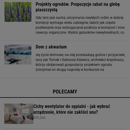
Projekty ogrodów. Propozycje rabat na glebę
piaszczystą
Gdy lato jest suche, utrzymanie zwykłych roślin w dobrej
kondycji wymaga wielu zabiegów, takich jak częste
podlewanie oraz wzbogacanie podłoża w kompost i inne
nawozy organiczne. Wybór gatunków niewybrednych, co
do gleby, i znoszących niedostatki wody pozwala
ograniczyć prace pielęgnacyjne do
Dom z akwarium
się życie domowe, na niej przesiadują goście i przyjaciele,
tacy jak Tomek i Gabrysia Kijewicz, architekci krajobrazu,
którzy obdarowali gospodarzy projektem ogrodu
(otrzymał on drugą nagrodę w konkursie na
najpiękniejszy ogród w Polsce). Można stąd oglądać
telewizję, patrzeć na ogień w kominku wbudowanym w
POLECAMY
Cichy wentylator do sypialni - jak wybrać
urządzenie, które nie zakłóci snu?
REKLAMA