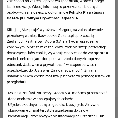
zależności od zakresu sprzeciwu i podmiotu, wobec którego
jest kierowany. Więcej informacji o przetwarzaniu danych
Kochały je nasze babcie. Garnki żeliwne są
niezastąpione w letniej i jesiennej kuchni
osobowych znajdziesz w dokumencie
Polityka Prywatności
Gazeta.pl
i
Polityka Prywatności Agora S.A.
Wróciła do prowadzenia samochodu po 12-
Klikając „Akceptuję” wyrażasz też zgodę na zainstalowanie i
letniej przerwie. Mówi, co pomogło jej
przechowywanie plików cookie Gazeta.pl sp. z o.o., jej
przełamać strach
Zaufanych Partnerów i Agora S.A. na Twoim urządzeniu
MATERIAŁ PROMOCYJNY
końcowym. Możesz w każdej chwili zmienić swoje preferencje
dotyczące plików cookie, wywołując narzędzie do zarządzania
Vintage gramofony wracają do łask. Polacy na
twoimi preferencjami dot. przetwarzania danych poprzez
nowo pokochali vinyle
odnośnik „Ustawienia prywatności ” w stopce serwisu i
przechodząc do „Ustawień Zaawansowanych”. Zmiana
ustawień plików cookie możliwa jest także za pomocą ustawień
Trymer czy golarka, a może jednorazówka?
Jedno urządzenie rzadko wystarcza
przeglądarki.
My, nasi Zaufani Partnerzy i Agora S.A. możemy przetwarzać
dane osobowe w następujących celach:
Użycie dokładnych danych geolokalizacyjnych. Aktywne
skanowanie charakterystyki urządzenia do celów
identyfikacji. Przechowywanie informacji na urządzeniu lub