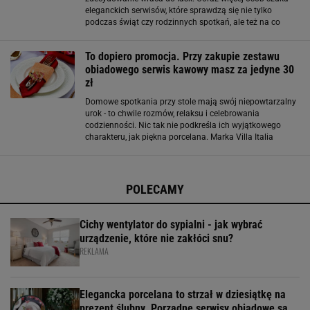
eleganckich serwisów, które sprawdzą się nie tylko
podczas świąt czy rodzinnych spotkań, ale też na co
dzień. Być możne właśnie dlatego nowa promocja Villa
Italia przyciąga teraz tak dużą uwagę
To dopiero promocja. Przy zakupie zestawu
obiadowego serwis kawowy masz za jedyne 30
zł
Domowe spotkania przy stole mają swój niepowtarzalny
urok - to chwile rozmów, relaksu i celebrowania
codzienności. Nic tak nie podkreśla ich wyjątkowego
charakteru, jak piękna porcelana. Marka Villa Italia
doskonale wie, jak połączyć elegancję z funkcjonalnością,
dlatego w aktualnej promocji
POLECAMY
Cichy wentylator do sypialni - jak wybrać
urządzenie, które nie zakłóci snu?
REKLAMA
Elegancka porcelana to strzał w dziesiątkę na
prezent ślubny. Porządne serwisy obiadowe są