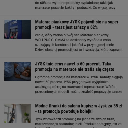
do 60% na wybrane produkty sypialniane, takie jak
materace, pościele, kołdry i poduszki. Co więcej, przy
zakupie materaca wraz z matą ochronną otrzymasz
dodatkowe 20% rabatu. Jysk ma naprawdę
Materac piankowy JYSK pojawił się na super
promocji - teraz jest tańszy o 62%
cenie, który zadba o twój sen Materac piankowy
WELLPUR GLOMMA to doskonały wybór dla osób
szukających komfortu i jakości w przystępnej cenie.
Dzięki obecnej promocji jest to inwestycja, która zapewni
Ci zdrowy i regenerujący sen przez wiele lat. Teraz kupisz
go taniej o ponad 60%: Klienci doceniają
JYSK tnie ceny nawet o 60 procent. Taka
promocja na materace nie trafia się często
Ogromna promocja na materace w JYSK. Rabaty sięgają
nawet 60 procent JYSK przygotował wyjątkowo
atrakcyjną ofertę na materace i topmaterace. Wśród
przecenionych modeli można znaleźć propozycje tańsze
nawet o około 60 procent, co oznacza realne
oszczędności sięgające kilkuset złotych. To jedna
Modne firanki do salonu kupisz w Jysk za 35 zł
- ta promocja powoduje kolejki
Jysk wprowadził promocję na jedne ze swoich firan,
marszczone, w naturalnej bieli. Produkt dostępny jest za