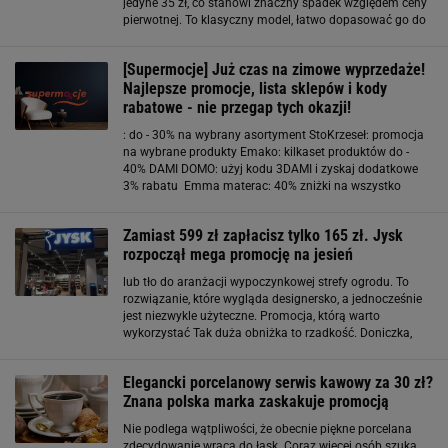
jedyne 35 zł, co stanowi znaczny spadek względem ceny
pierwotnej. To klasyczny model, łatwo dopasować go do
wnętrza salonu, a jego uniwersalny wygląd pasuje
zarówno do minimalistycznych, jak
[Supermocje] Już czas na zimowe wyprzedaże!
Najlepsze promocje, lista sklepów i kody
rabatowe - nie przegap tych okazji!
: do - 30% na wybrany asortyment StoKrzeseł: promocja
na wybrane produkty Emako: kilkaset produktów do -
40% DAMI DOMO: użyj kodu 3DAMI i zyskaj dodatkowe
3% rabatu Emma materac: 40% zniżki na wszystko
Design Town: - 6% na wszystko z kodem: WINTER +
darmowa dostawa Materace z gór: - 5% z kodem
Zamiast 599 zł zapłacisz tylko 165 zł. Jysk
rozpoczął mega promocję na jesień
lub tło do aranżacji wypoczynkowej strefy ogrodu. To
rozwiązanie, które wygląda designersko, a jednocześnie
jest niezwykle użyteczne. Promocja, którą warto
wykorzystać Tak duża obniżka to rzadkość. Doniczka,
która normalnie kosztowała prawie 600 zł, teraz
dostępna jest w Jysk za jedyne 165 zł
Elegancki porcelanowy serwis kawowy za 30 zł?
Znana polska marka zaskakuje promocją
Nie podlega wątpliwości, że obecnie piękne porcelana
zdecydowanie wraca do łask. Coraz więcej osób szuka