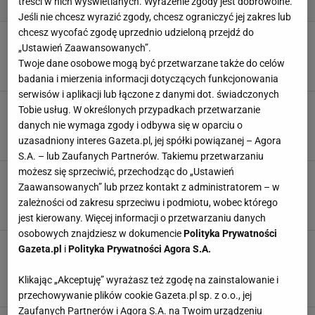
treści w nich wyświetlanych. Wyrażenie zgody jest dobrowolne.
Jeśli nie chcesz wyrazić zgody, chcesz ograniczyć jej zakres lub
chcesz wycofać zgodę uprzednio udzieloną przejdź do
Ten zestaw powinien być w każdym domu.
„Ustawień Zaawansowanych”.
Kupisz go w Action za 27 zł
Twoje dane osobowe mogą być przetwarzane także do celów
DOM
PROMOCJE
SPRZATANIE
badania i mierzenia informacji dotyczących funkcjonowania
serwisów i aplikacji lub łączone z danymi dot. świadczonych
Ozdoby świąteczne na balkon - te drobiazgi
Tobie usług. W określonych przypadkach przetwarzanie
dodadzą magicznej atmosfery
danych nie wymaga zgody i odbywa się w oparciu o
OZDOBY
OZDOBY CHOINKOWE
OZDOBY ŚWIĄTECZNE
PROMOCJE
uzasadniony interes Gazeta.pl, jej spółki powiązanej – Agora
S.A. – lub Zaufanych Partnerów. Takiemu przetwarzaniu
możesz się sprzeciwić, przechodząc do „Ustawień
Tak urządzisz swoje mieszkanie za grosze -
Zaawansowanych” lub przez kontakt z administratorem – w
przytulnie i z klasą jak z okładki katalogu
zależności od zakresu sprzeciwu i podmiotu, wobec którego
DEKORACJE
DEKORACJE WNĘTRZ
PROMOCJE
SINSAY
jest kierowany. Więcej informacji o przetwarzaniu danych
osobowych znajdziesz w dokumencie
Polityka Prywatności
Zostały ostatnie sztuki - Media Expert
Gazeta.pl
i
Polityka Prywatności Agora S.A.
wyprzedaje ekspres z wyglądem i
funkcjonalnością 10/10
Klikając „Akceptuję” wyrażasz też zgodę na zainstalowanie i
EKSPRESY DO KAWY
MEDIA EXPERT
NEWS
PHILIPS
przechowywanie plików cookie Gazeta.pl sp. z o.o., jej
Zaufanych Partnerów i Agora S.A. na Twoim urządzeniu