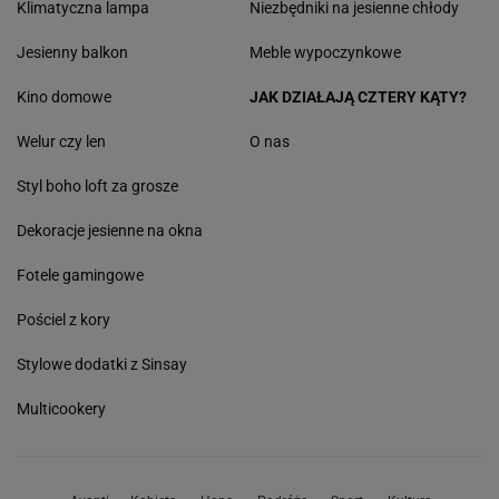
Klimatyczna lampa
Niezbędniki na jesienne chłody
Jesienny balkon
Meble wypoczynkowe
Kino domowe
JAK DZIAŁAJĄ CZTERY KĄTY?
Welur czy len
O nas
Styl boho loft za grosze
Dekoracje jesienne na okna
Fotele gamingowe
Pościel z kory
Stylowe dodatki z Sinsay
Multicookery