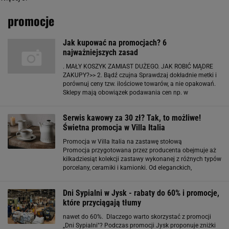
promocje
Jak kupować na promocjach? 6
najważniejszych zasad
. MAŁY KOSZYK ZAMIAST DUŻEGO. JAK ROBIĆ MĄDRE
ZAKUPY?>> 2. Bądź czujna Sprawdzaj dokładnie metki i
porównuj ceny tzw. ilościowe towarów, a nie opakowań.
Sklepy mają obowiązek podawania cen np. w
kilogramach lub litrach. I tak proszek do prania może w
promocji kosztować 15 zł, ale za opakowanie 500
Serwis kawowy za 30 zł? Tak, to możliwe!
Świetna promocja w Villa Italia
Promocja w Villa Italia na zastawę stołową
Promocja przygotowana przez producenta obejmuje aż
kilkadziesiąt kolekcji zastawy wykonanej z różnych typów
porcelany, ceramiki i kamionki. Od eleganckich,
rozbudowanych serwisów z delikatnej porcelany
premium, zdobionej złotem i platyną, po kraftową
Dni Sypialni w Jysk - rabaty do 60% i promocje,
które przyciągają tłumy
nawet do 60%. Dlaczego warto skorzystać z promocji
„Dni Sypialni"? Podczas promocji Jysk proponuje zniżki