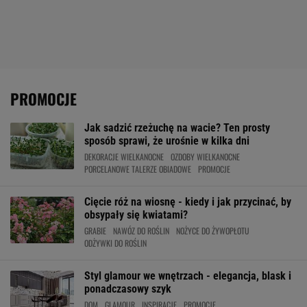
PROMOCJE
Jak sadzić rzeżuchę na wacie? Ten prosty
sposób sprawi, że urośnie w kilka dni
DEKORACJE WIELKANOCNE
OZDOBY WIELKANOCNE
PORCELANOWE TALERZE OBIADOWE
PROMOCJE
Cięcie róż na wiosnę - kiedy i jak przycinać, by
obsypały się kwiatami?
GRABIE
NAWÓZ DO ROŚLIN
NOŻYCE DO ŻYWOPŁOTU
ODŻYWKI DO ROŚLIN
Styl glamour we wnętrzach - elegancja, blask i
ponadczasowy szyk
DOM
GLAMOUR
INSPIRACJE
PROMOCJE