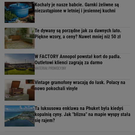
Kochały je nasze babcie. Garnki żeliwne są
niezastąpione w letniej i jesiennej kuchni
Te dywany są porządne jak za dawnych lato.
Piękne wzory, a ceny? Nawet mniej niż 50 zł
W FACTORY Annopol powstał kort do padla.
Outletowi klienci zagrają za darmo
MATERIAŁ PROMOCYJNY
Vintage gramofony wracają do łask. Polacy na
nowo pokochali vinyle
Ta luksusowa enklawa na Phuket była kiedyś
kopalnią cyny. Jak "blizna" na mapie wyspy stała
się rajem?