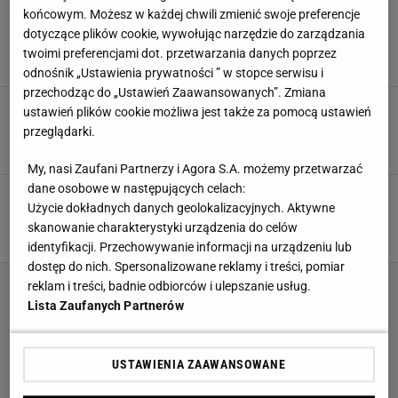
Posieka, wymiesza i wyrobi ciasto - to cacko
końcowym. Możesz w każdej chwili zmienić swoje preferencje
marki Bosch przeceniono prawie o 400 zł.
dotyczące plików cookie, wywołując narzędzie do zarządzania
Zostało 14 sztuk
twoimi preferencjami dot. przetwarzania danych poprzez
BLENDER
MIKSER
PROMOCJE
ROBOT KUCHENNY
odnośnik „Ustawienia prywatności ” w stopce serwisu i
przechodząc do „Ustawień Zaawansowanych”. Zmiana
JYSK przecenia hity. Fotel w stylu
ustawień plików cookie możliwa jest także za pomocą ustawień
skandynawskim kupisz teraz aż o 50% taniej
przeglądarki.
FOTELE
PROMOCJE
WNĘTRZA
WYSTRÓJ WNĘTRZ
My, nasi Zaufani Partnerzy i Agora S.A. możemy przetwarzać
dane osobowe w następujących celach:
Bawełniana pościel z falbanami już na
Użycie dokładnych danych geolokalizacyjnych. Aktywne
wyprzedaży w JYSKU - teraz jest tańsza o 45%
skanowanie charakterystyki urządzenia do celów
JYSK
KOMPLET POŚCIELI
POŚCIEL
PROMOCJE
identyfikacji. Przechowywanie informacji na urządzeniu lub
dostęp do nich. Spersonalizowane reklamy i treści, pomiar
reklam i treści, badnie odbiorców i ulepszanie usług.
Lista Zaufanych Partnerów
USTAWIENIA ZAAWANSOWANE