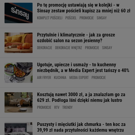
Po tę promocję ustawiają się w kolejki - w
Sinsay zestaw pościeli kupisz za mniej niż 60 zł
KOMPLET POŚCIELI
POŚCIEL
PROMOCJE
SINSAY
Przytulnie i klimatycznie - jak za grosze
ozdobić salon na sezon jesienny?
DEKORACJE
DEKORACJE WNĘTRZ
PROMOCJE
SINSAY
Ugotuje, upiecze i usmaży - to kuchenny
niezbędnik, a w Media Expert jest tańszy o 40%
AIR FRYER
KUCHNIA
MEDIA EXPERT
PROMOCJE
Kosztują nawet 3000 zł, a ja znalazłam go za
629 zł. Podłoga lśni dzięki niemu jak lustro
PROMOCJE
RTV
TRENDY
Puszysty i mięciutki jak chmurka - ten koc za
39,99 zł nada przytulności każdemu wnętrzu