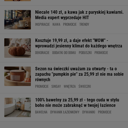
Niecałe 140 zł, a kawa jak z paryskiej kawiarni.
Media expert wyprzedaje HIT
INSPIRACJE
KAWA
PROMOCJE
TRENDY
Kosztuje 19,99 zł, a daje efekt "WOW" -
wprowadzi jesienny klimat do każdego wnętrza
DEKORACJE
DODATKI DO DOMU
PODUSZKI
PROMOCJE
Sezon na świeczki uważam za otwarty - ta o
zapachu "pumpkin pie" za 25,99 zł nie ma sobie
równych
PROMOCJE
SINSAY
WNĘTRZA
ŚWIECZKI
100% bawełny za 25,99 zł - tego cuda w stylu
boho nie może zabraknąć w twojej łazience
BAWEŁNA
DYWANIK ŁAZIENKOWY
DYWANIKI
PROMOCJE