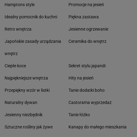
Hamptons style
Promocje na jesień
Idealny pomocnik do kuchni
Piękna zastawa
Retro wnętrza
Jesienne ogrzewanie
Japońskie zasady urządzania
Ceramika do wnętrz
wnętrz
Ciepłe koce
Sekret stylu japandi
Najpiękniejsze wnętrza
Hity na jesień
Przepiękny wzór w listki
Tanie dodatki boho
Naturalny dywan
Castorama wyprzedaż
Jesienny niezbędnik
Tanie łóżko
Sztuczne rośliny jak żywe
Kanapy do małego mieszkania