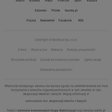
Avanti
Kobieta
Haps
Podróże
Sport
Kultura
Edziecko
Plotek
Gazeta.pl
Poczta
Newsletter
Facebook
RSS
Copyright © Gazeta.pl sp. z o.o.
O Nas
Staże u nas
Reklama
Polityka prywatności
Wszystkie artykuły
Zasady korzystania z portalu
Zgłoś uwagi
Ustawienia prywatności
Właściciel niniejszego serwisu nie wyraża zgody na zwielokrotnianie ani inne
korzystanie z utworów rozpowszechnionych w tym serwisie, w celu
eksploracji tekstów i danych. Więcej informacji w
zastrzeżeniu dot. eksploracji tekstów i danych
Treści z
serwisów internetowych Grupy Wyborcza.pl
oraz serwisu tokfm.pl