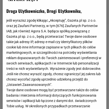
Droga Użytkowniczko, Drogi Użytkowniku,
jeśli wyrazisz zgodę klikając „Akceptuję”, Gazeta.pl sp. z o.o.
oraz jej Zaufani Partnerzy, w tym [
676
] Zaufanych Partnerów
IAB, jak również Agora S.A. będąca spółką powiązaną z
ROBAKI
Gazeta.pl sp. z o.o., będą przetwarzać Twoje dane osobowe
takie jak adresy IP, adresy e-mail czy identyfikatory plików
Małe czerwone robaczki w twoim ogrodzie? Nie
cookie lub inne informacje zapisane w tych plikach do celów
depcz ich, mogą pomóc ci w walce z komarami!
marketingowych, w szczególności na potrzeby wyświetlania
INSEKTY
KOWALE
OGRÓD
ROBAKI
reklam dopasowanych do Twoich zainteresowań i preferencji w
swoich serwisach, aplikacjach i w Internecie lub personalizacji
treści w nich wyświetlanych. Wyrażenie zgody jest dobrowolne.
Małe czerwone robaczki - na balkonie, tarasie,
elewacji. Jak je skutecznie zwalczyć?
Jeśli nie chcesz wyrazić zgody, chcesz ograniczyć jej zakres lub
chcesz wycofać zgodę uprzednio udzieloną przejdź do
ROBAKI
ROBAKI W DOMU
SZKODNIKI
ZWALCZANIE SZKODNIKÓW
„Ustawień Zaawansowanych”.
Twoje dane osobowe mogą być przetwarzane także do celów
badania i mierzenia informacji dotyczących funkcjonowania
serwisów i aplikacji lub łączone z danymi dot. świadczonych
Tobie usług. W określonych przypadkach przetwarzanie