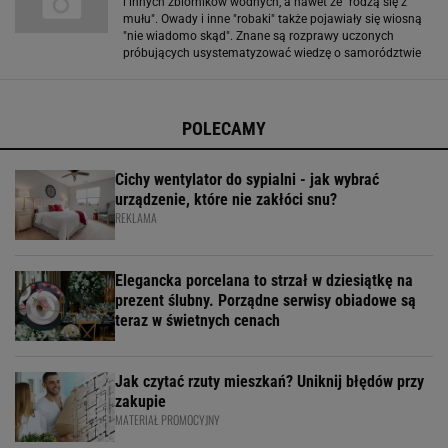
i innych zbiorników wodnych, a nawet że "rodzą się z
mułu". Owady i inne "robaki" także pojawiały się wiosną
"nie wiadomo skąd". Znane są rozprawy uczonych
próbujących usystematyzować wiedzę o samorództwie
"bezkrwistego owada". Na zdjęciu powyżej: Chrząszcz
zgniotek cynobrowy po długiej zimie budzi się do życia w
POLECAMY
Cichy wentylator do sypialni - jak wybrać
urządzenie, które nie zakłóci snu?
REKLAMA
Elegancka porcelana to strzał w dziesiątkę na
prezent ślubny. Porządne serwisy obiadowe są
teraz w świetnych cenach
Jak czytać rzuty mieszkań? Uniknij błędów przy
zakupie
MATERIAŁ PROMOCYJNY