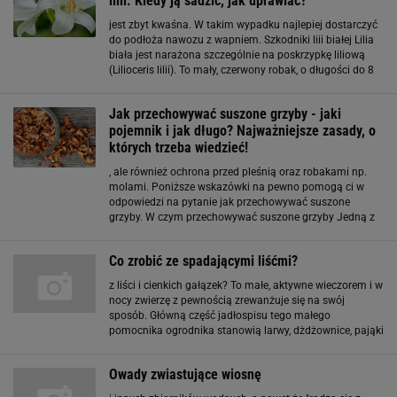
lilii. Kiedy ją sadzić, jak uprawiać?
jest zbyt kwaśna. W takim wypadku najlepiej dostarczyć
do podłoża nawozu z wapniem. Szkodniki liii białej Lilia
biała jest narażona szczególnie na poskrzypkę liliową
(Lilioceris lilii). To mały, czerwony robak, o długości do 8
mm, który obgryza liście tworząc w nich dziury i osłabia
roślinę. Żeruje
Jak przechowywać suszone grzyby - jaki
pojemnik i jak długo? Najważniejsze zasady, o
których trzeba wiedzieć!
, ale również ochrona przed pleśnią oraz robakami np.
molami. Poniższe wskazówki na pewno pomogą ci w
odpowiedzi na pytanie jak przechowywać suszone
grzyby. W czym przechowywać suszone grzyby Jedną z
najważniejszych kwestii jest oczywiście odpowiedni
pojemnik. Najlepszym wyborem będą zwykłe szklane
Co zrobić ze spadającymi liśćmi?
słoiki. W
z liści i cienkich gałązek? To małe, aktywne wieczorem i w
nocy zwierzę z pewnością zrewanżuje się na swój
sposób. Główną część jadłospisu tego małego
pomocnika ogrodnika stanowią larwy, dżdżownice, pająki
i ślimaki. W związku z tym dzięki jeżom można pozbyć
się insektów i robaków z części ogrodu. Jeże
Owady zwiastujące wiosnę