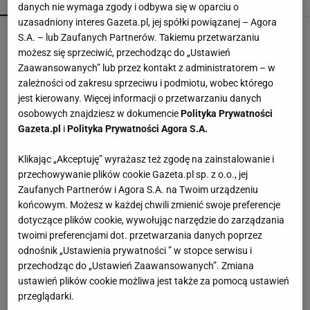
POPULARNE
NAJNOWSZE
danych nie wymaga zgody i odbywa się w oparciu o
uzasadniony interes Gazeta.pl, jej spółki powiązanej – Agora
Fotopułapka przyłapie każdego, kto odwiedza
S.A. – lub Zaufanych Partnerów. Takiemu przetwarzaniu
ogród w nocy. I sarnę, i złodzieja
możesz się sprzeciwić, przechodząc do „Ustawień
Zaawansowanych” lub przez kontakt z administratorem – w
zależności od zakresu sprzeciwu i podmiotu, wobec którego
Vintage gramofony wracają do łask. Polacy na
jest kierowany. Więcej informacji o przetwarzaniu danych
nowo pokochali vinyle
osobowych znajdziesz w dokumencie
Polityka Prywatności
Gazeta.pl
i
Polityka Prywatności Agora S.A.
To nie jest zwykły burger. Jego smak podkręca
Klikając „Akceptuję” wyrażasz też zgodę na zainstalowanie i
wyjątkowy składnik
przechowywanie plików cookie Gazeta.pl sp. z o.o., jej
MATERIAŁ PROMOCYJNY
Zaufanych Partnerów i Agora S.A. na Twoim urządzeniu
końcowym. Możesz w każdej chwili zmienić swoje preferencje
Kochały je nasze babcie. Garnki żeliwne są
dotyczące plików cookie, wywołując narzędzie do zarządzania
niezastąpione w letniej i jesiennej kuchni
twoimi preferencjami dot. przetwarzania danych poprzez
odnośnik „Ustawienia prywatności ” w stopce serwisu i
przechodząc do „Ustawień Zaawansowanych”. Zmiana
Te dywany są porządne jak za dawnych lato.
ustawień plików cookie możliwa jest także za pomocą ustawień
Piękne wzory, a ceny? Nawet mniej niż 50 zł
przeglądarki.