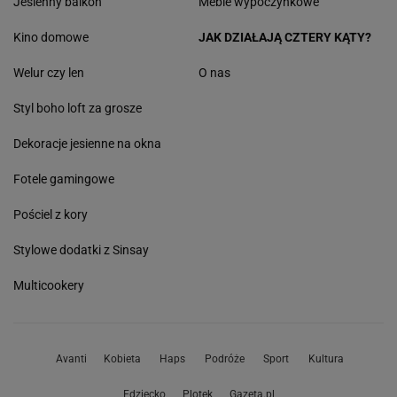
Jesienny balkon
Meble wypoczynkowe
Kino domowe
JAK DZIAŁAJĄ CZTERY KĄTY?
Welur czy len
O nas
Styl boho loft za grosze
Dekoracje jesienne na okna
Fotele gamingowe
Pościel z kory
Stylowe dodatki z Sinsay
Multicookery
Avanti
Kobieta
Haps
Podróże
Sport
Kultura
Edziecko
Plotek
Gazeta.pl