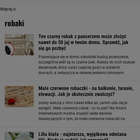
Więcej o:
robaki
Ten czarny robak z pancerzem może złożyć
nawet do 50 jaj w twoim domu. Sprawdź, jak
się go pozbyć
Pojawiające się w domu szkodniki budzą przerażenie,
szczególnie jeśli są to czarne żuki. Należy do nich szubak
dwukropek, który coraz częściej gości w polskich
domach, a zwłaszcza w okresie jesienno-zimowym.
Szubak dwukropek – niewielki czarny żuk odwiedzający
polskie domy Szubak dwukropek mierzy do
Małe czerwone robaczki - na balkonie, tarasie,
elewacji. Jak je skutecznie zwalczyć?
osoby walczą z nimi nawet kilka lat, zanim uda się je
wytępić. Mały czerwony robak - co to jest? Na forach
internetowych można znaleźć wiele wpisów
świadczących o tym, że małe czerwone robaczki na
balkonie to dość powszechne zjawisko, zarówno w
blokach, jak w i domach i na działkach. Czym są te
Lilia biała - najstarsza, wyjątkowa odmiana
robaki