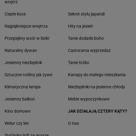
wnętrz
Ciepłe koce
Sekret stylu japandi
Najpiękniejsze wnętrza
Hity na jesień
Przepiękny wzór w listki
Tanie dodatki boho
Naturalny dywan
Castorama wyprzedaż
Jesienny niezbędnik
Tanie łóżko
Sztuczne rośliny jak żywe
Kanapy do małego mieszkania
Klimatyczna lampa
Niezbędniki na jesienne chłody
Jesienny balkon
Meble wypoczynkowe
Kino domowe
JAK DZIAŁAJĄ CZTERY KĄTY?
Welur czy len
O nas
Styl boho loft za grosze