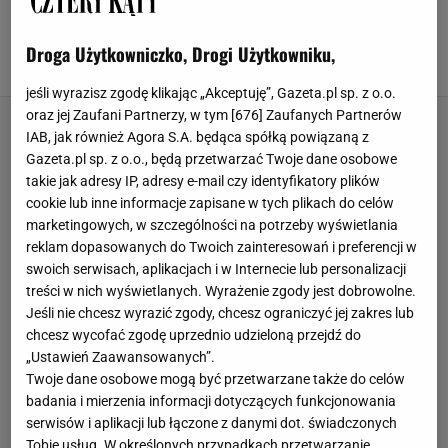
Castoramie czwartą dostaniesz za 1 zł, a wybór
jest bogaty
Droga Użytkowniczko, Drogi Użytkowniku,
CASTORAMA
ROŚLINY
ROŚLINY DONICZKOWE
ROŚLINY OGRODOWE
jeśli wyrazisz zgodę klikając „Akceptuję”, Gazeta.pl sp. z o.o.
oraz jej Zaufani Partnerzy, w tym [
676
] Zaufanych Partnerów
IAB, jak również Agora S.A. będąca spółką powiązaną z
Gazeta.pl sp. z o.o., będą przetwarzać Twoje dane osobowe
takie jak adresy IP, adresy e-mail czy identyfikatory plików
cookie lub inne informacje zapisane w tych plikach do celów
marketingowych, w szczególności na potrzeby wyświetlania
reklam dopasowanych do Twoich zainteresowań i preferencji w
swoich serwisach, aplikacjach i w Internecie lub personalizacji
treści w nich wyświetlanych. Wyrażenie zgody jest dobrowolne.
Jeśli nie chcesz wyrazić zgody, chcesz ograniczyć jej zakres lub
chcesz wycofać zgodę uprzednio udzieloną przejdź do
„Ustawień Zaawansowanych”.
Twoje dane osobowe mogą być przetwarzane także do celów
badania i mierzenia informacji dotyczących funkcjonowania
serwisów i aplikacji lub łączone z danymi dot. świadczonych
Tobie usług. W określonych przypadkach przetwarzanie