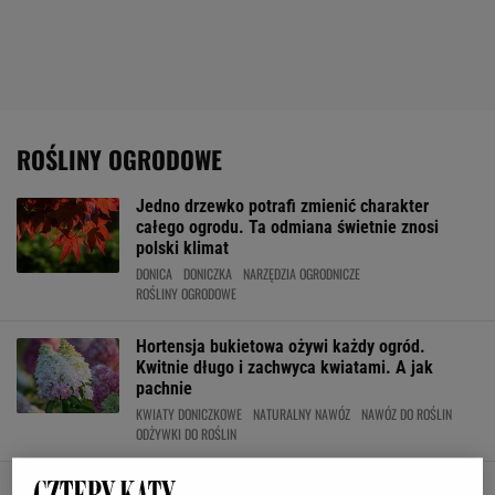
ROŚLINY OGRODOWE
Jedno drzewko potrafi zmienić charakter
całego ogrodu. Ta odmiana świetnie znosi
polski klimat
DONICA
DONICZKA
NARZĘDZIA OGRODNICZE
ROŚLINY OGRODOWE
Hortensja bukietowa ożywi każdy ogród.
Kwitnie długo i zachwyca kwiatami. A jak
pachnie
KWIATY DONICZKOWE
NATURALNY NAWÓZ
NAWÓZ DO ROŚLIN
ODŻYWKI DO ROŚLIN
Wybierasz się po zakupy roślinek? W