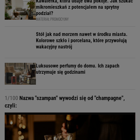
Kawalerka, która udaje dwa pokoje. Jak szukać
mikromieszkań z potencjałem na sprytny
podział?
MATERIAŁ PROMOCYJNY
Stół jak nad morzem nawet w środku miasta.
Kolorowe szkło i porcelana, które przywołują
wakacyjny nastrój
Luksusowe perfumy do domu. Ich zapach
utrzymuje się godzinami
1/100
Nazwa "szampan" wywodzi się od "champagne",
czyli: