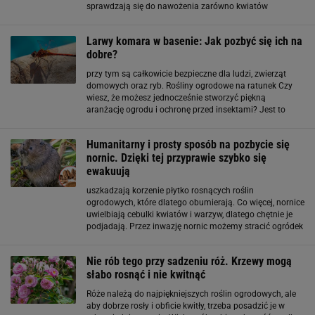
sprawdzają się do nawożenia zarówno kwiatów
doniczkowych, jak i roślin ogrodowych. Można
wykorzystać je w pielęgnacji paprotek, skrzydłokwiatów
Larwy komara w basenie: Jak pozbyć się ich na
dobre?
przy tym są całkowicie bezpieczne dla ludzi, zwierząt
domowych oraz ryb. Rośliny ogrodowe na ratunek Czy
wiesz, że możesz jednocześnie stworzyć piękną
aranżację ogrodu i ochronę przed insektami? Jest to
możliwe, dzięki niektórym gatunkom roślin ogrodowych.
Co skutecznie odstraszy uciążliwe owady? Za najbardziej
Humanitarny i prosty sposób na pozbycie się
nornic. Dzięki tej przyprawie szybko się
ewakuują
uszkadzają korzenie płytko rosnących roślin
ogrodowych, które dlatego obumierają. Co więcej, nornice
uwielbiają cebulki kwiatów i warzyw, dlatego chętnie je
podjadają. Przez inwazję nornic możemy stracić ogródek
w zaledwie kilka dni, a nie jest łatwo się ich pozbyć.
Niektórzy stosują radykalne metody
Nie rób tego przy sadzeniu róż. Krzewy mogą
słabo rosnąć i nie kwitnąć
Róże należą do najpiękniejszych roślin ogrodowych, ale
aby dobrze rosły i obficie kwitły, trzeba posadzić je w