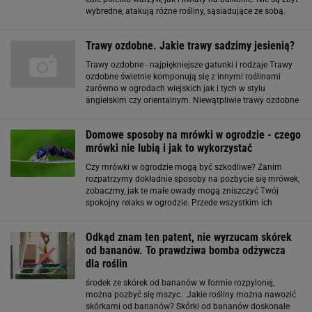
wybredne, atakują różne rośliny, sąsiadujące ze sobą.
Rozmnażają się w zastraszającym tempie, dlatego
musimy szybko reagować. Jeśli zależy nam na
Trawy ozdobne. Jakie trawy sadzimy jesienią?
Trawy ozdobne - najpiękniejsze gatunki i rodzaje Trawy
ozdobne świetnie komponują się z innymi roślinami
zarówno w ogrodach wiejskich jak i tych w stylu
angielskim czy orientalnym. Niewątpliwie trawy ozdobne
mają wiele zalet - są uniwersalne i łatwe w uprawie. Aby
jednak nasza trawa prezentowała się
Domowe sposoby na mrówki w ogrodzie - czego
mrówki nie lubią i jak to wykorzystać
Czy mrówki w ogrodzie mogą być szkodliwe? Zanim
rozpatrzymy dokładnie sposoby na pozbycie się mrówek,
zobaczmy, jak te małe owady mogą zniszczyć Twój
spokojny relaks w ogrodzie. Przede wszystkim ich
niszczycielska działalność niewidoczna jest gołym okiem
- mrówki drążą swoje korytarze pod ziemią, a
Odkąd znam ten patent, nie wyrzucam skórek
od bananów. To prawdziwa bomba odżywcza
dla roślin
środek ze skórek od bananów w formie rozpylonej,
można pozbyć się mszyc. Jakie rośliny można nawozić
skórkami od bananów? Skórki od bananów doskonale