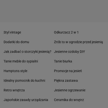
Styl vintage
Odkurzacz 2 w 1
Dodatki do domu
Zrób to w ogrodzie przed jesienią
Jak zadbać o storczyki jesienią?
Jesienne ozdoby DIY
Tanie meble do sypialni
Tanie biurka
Hamptons style
Promocje na jesień
Idealny pomocnik do kuchni
Piękna zastawa
Retro wnętrza
Jesienne ogrzewanie
Japońskie zasady urządzania
Ceramika do wnętrz