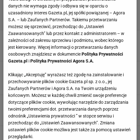
danych nie wymaga zgody i odbywa się w oparciu o
uzasadniony interes Gazeta.pl, jej spółki powiązanej – Agora
S.A. – lub Zaufanych Partnerów. Takiemu przetwarzaniu
możesz się sprzeciwić, przechodząc do „Ustawień
Zaawansowanych” lub przez kontakt z administratorem – w
Ogród jak z bajki. Urocze dodatki i praktyczne
zależności od zakresu sprzeciwu i podmiotu, wobec którego
akcesoria do prac ogrodowych
jest kierowany. Więcej informacji o przetwarzaniu danych
BALKON
OGRÓD
OGRÓDKI DZIAŁKOWE
PORADY OGRODOWE
osobowych znajdziesz w dokumencie
Polityka Prywatności
Gazeta.pl
i
Polityka Prywatności Agora S.A.
Zadbaj o trawnik w ogrodzie. Niech pięknie się
prezentuje!
Klikając „Akceptuję” wyrażasz też zgodę na zainstalowanie i
NARZĘDZIA OGRODOWE
OGRÓD
PODLEWANIE
przechowywanie plików cookie Gazeta.pl sp. z o.o., jej
PORADY OGRODOWE
Zaufanych Partnerów i Agora S.A. na Twoim urządzeniu
końcowym. Możesz w każdej chwili zmienić swoje preferencje
Donice, doniczki i osłonki, czyli jak pięknie
dotyczące plików cookie, wywołując narzędzie do zarządzania
prezentować rośliny
twoimi preferencjami dot. przetwarzania danych poprzez
DOM
DONICE
MEBLE OGRODOWE
OGRÓD
odnośnik „Ustawienia prywatności ” w stopce serwisu i
przechodząc do „Ustawień Zaawansowanych”. Zmiana
ustawień plików cookie możliwa jest także za pomocą ustawień
Tej rośliny nie pomylisz z żadną inną! Pisał o
przeglądarki.
niej nawet Szekspir