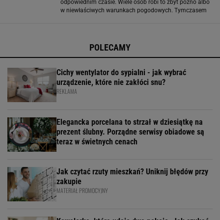
odpowiednim czasie. Wiele osób robi to zbyt późno albo
w niewłaściwych warunkach pogodowych. Tymczasem
właściwy termin sadzenia pozwala roślinie dobrze się
ukorzenić i przygotować
POLECAMY
Cichy wentylator do sypialni - jak wybrać
urządzenie, które nie zakłóci snu?
REKLAMA
Elegancka porcelana to strzał w dziesiątkę na
prezent ślubny. Porządne serwisy obiadowe są
teraz w świetnych cenach
Jak czytać rzuty mieszkań? Uniknij błędów przy
zakupie
MATERIAŁ PROMOCYJNY