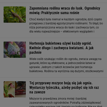
omówimy, kiedy sadzić hortensje ogrodowe i bukietowe,
aby zapewnić im najlepsze
Zapomniana roślina wraca do łask. Ogrodnicy
mówią: Praktycznie sama rośnie
Choć kiedyś była niemal w każdym ogrodzie, dziś często
przegrywa z bardziej egzotycznymi roślinami. To błąd, bo
róża pomarszczona wraca do łask i zachwyca tym, co
dla wielu najważniejsze – efektownym wyglądem i
minimalnymi wymaganiami. Niezniszczalny krzew -
maksimum efektu Róża pomarszczona (Rosa
Hortensja bukietowa ożywi każdy ogród.
Kwitnie długo i zachwyca kwiatami. A jak
pachnie
Wiele osób szukając roślin do ogrodu, zwraca uwagę na
gatunki, które są efektowne, a jednocześnie łatwe w
uprawie. Jednym z takich krzewów jest hortensja
bukietowa. Roślina ta wyróżnia się dużymi, stożkowatymi
kwiatostanami oraz długim okresem kwitnienia, który
trwa od lata aż do jesieni. Dzięki
Tej przyprawy mszyce boją się jak ognia.
Wystarczy łyżeczka, ażeby pozbyć się ich raz
na zawsze
Mszyce to prawdziwa zmora mniej i bardziej
zaawansowanych ogrodników. Potrafią zdziesiątkować
cale poletko warzyw, jak i kwiaty na balkonie. Nie są zbyt