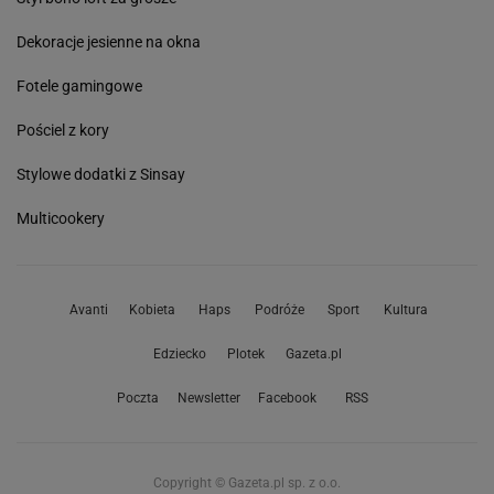
Dekoracje jesienne na okna
Fotele gamingowe
Pościel z kory
Stylowe dodatki z Sinsay
Multicookery
Avanti
Kobieta
Haps
Podróże
Sport
Kultura
Edziecko
Plotek
Gazeta.pl
Poczta
Newsletter
Facebook
RSS
Copyright © Gazeta.pl sp. z o.o.