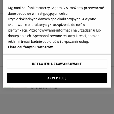
KWIATY
OGRÓD
PIELĘGNACJA ROŚLIN
ROŚLINY OGRODOWE
My, nasi Zaufani Partnerzy i Agora S.A. możemy przetwarzać
dane osobowe w następujących celach:
Rośliny cieniolubne do ogrodu. Zobacz, jak
Użycie dokładnych danych geolokalizacyjnych. Aktywne
pięknie przyozdobią zacienione miejsca!
skanowanie charakterystyki urządzenia do celów
INSPIRACJE
INSTAGRAM
OGRÓD
PORADY
identyfikacji. Przechowywanie informacji na urządzeniu lub
dostęp do nich. Spersonalizowane reklamy i treści, pomiar
reklam i treści, badnie odbiorców i ulepszanie usług.
Tym sposobem uratujesz swoje tuje przed
Lista Zaufanych Partnerów
brązowieniem. Wystarczy jeden kuchenny
składnik za parę groszy!
INSPIRACJE
INSTAGRAM
OGRÓD
PORADY
USTAWIENIA ZAAWANSOWANE
Najczęstsze choroby róż. Jakie są ich objawy i
jak je zwalczać?
AKCEPTUJĘ
CHOROBY ROŚLIN
CHOROBY ROŚLIN OGRODOWYCH
CHOROBY RÓŻ
KWIATY