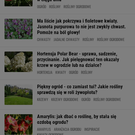
OGRÓD
ROŚLINY
ROŚLINY OGRODOWE
Ma liście jak pokrzywa i fioletowe kwiaty.
Jasnota purpurowa to nie jest zwykły chwast.
Pomoże na ból głowy!
CHWASTY
JADALNE CHWASTY
ROŚLINY
ROŚLINY OGRODOWE
Hortensja Polar Bear - uprawa, sadzenie,
przycinanie. Jak pielęgnować ten okazały
krzew w ogrodzie lub na działce?
HORTENSJA
KWIATY
OGRÓD
ROŚLINY
Piękny ogród - co zamiast tui? Jakie rośliny
sprawdzą się w roli żywopłotu?
KRZEWY
KRZEWY OGRODOWE
OGRÓD
ROŚLINY OGRODOWE
Amarylis: jak dbać o roślinę, by stała się
ozdobą ogrodu?
AMARYLIS
ARANŻACJA OGRODU
INSPIRACJE
KWIATY OGRODOWE