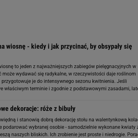
na wiosnę - kiedy i jak przycinać, by obsypały się
 wiosnę to jeden z najważniejszych zabiegów pielęgnacyjnych w
ć może wydawać się radykalne, w rzeczywistości daje roślinom
i przygotowuje je do intensywnego sezonu kwitnienia. Jeśli
e właściwym terminie i zgodnie z podstawowymi zasadami, la
we dekoracje: róże z bibuły
e więdną i stanowią dobrą dekorację stołu na walentynkową kola
e podarować wybranej osobie - samodzielnie wykonane kwiaty 
szą naszych bliskich. Ich zrobienie jest proste i niedrogie. Pora