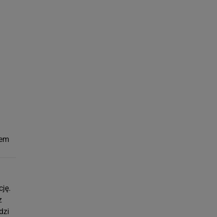
tem
cję.
z
dzi