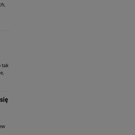
ch,
 tak
e,
się
y
zew