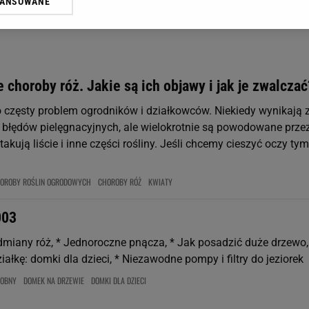
WANSOWANE
żasz też zgodę na zainstalowanie i przechowywanie plików cookie Gazeta.p
gora S.A. na Twoim urządzeniu końcowym. Możesz w każdej chwili zmien
 wywołując narzędzie do zarządzania twoimi preferencjami dot. przetw
ywatności ” w stopce serwisu i przechodząc do „Ustawień Zaawansowan
st także za pomocą ustawień przeglądarki.
 choroby róż. Jakie są ich objawy i jak je zwalczać
rzy i Agora S.A. możemy przetwarzać dane osobowe w następujących cel
o częsty problem ogrodników i działkowców. Niekiedy wynikają 
 geolokalizacyjnych. Aktywne skanowanie charakterystyki urządzenia do
 na urządzeniu lub dostęp do nich. Spersonalizowane reklamy i treści, p
 błędów pielęgnacyjnych, ale wielokrotnie są powodowane prze
zanie usług.
Lista Zaufanych Partnerów
atakują liście i inne części rośliny. Jeśli chcemy cieszyć oczy tym
OROBY ROŚLIN OGRODOWYCH
CHOROBY RÓŻ
KWIATY
003
dmiany róż, * Jednoroczne pnącza, * Jak posadzić duże drzewo,
ałkę: domki dla dzieci, * Niezawodne pompy i filtry do jeziorek
DOBNY
DOMEK NA DRZEWIE
DOMKI DLA DZIECI