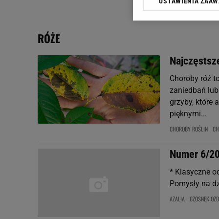
USTAWIENIA ZAA
Klikając „Akceptuję” wyra
Zaufanych Partnerów i A
dotyczące plików cookie,
RÓŻE
odnośnik „Ustawienia pr
plików cookie możliwa je
Najczęstsze
My, nasi Zaufani Partne
Choroby róż t
Użycie dokładnych danych
Przechowywanie informacji
zaniedbań lub
badnie odbiorców i uleps
grzyby, które 
pięknymi...
CHOROBY ROŚLIN
CH
Numer 6/2
* Klasyczne o
Pomysły na dzi
AZALIA
CZOSNEK OZ