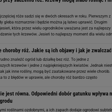
jczęściej róże sadzi się w dwóch okresach w roku. Pierwszym z 
gdy gleba rozmarznie i będzie można ją łatwo uprawić. Drugim
jesień, która przez wielu ogrodników uważana jest za najlepszy
zenie tych krzewów. Jesień to najlepszy moment dla wielu od
 choroby róż. Jakie są ich objawy i jak je zwalczać
udno znaleźć ogród lub działkę bez róż. To jedne z
jszych krzewów i jedne z najpiękniejszych kwiatów. Jednak nies
tak jak inne rośliny, mogą być zaatakowane przez wiele chorób.
 to z błędów w uprawie, ale choroby róż bardzo często
nie jest równa. Odpowiedni dobór gatunku wpływa 
ogrodu
nnymi roślinami ozdobnymi, a ich zapach dodaje ogrodowi subtel