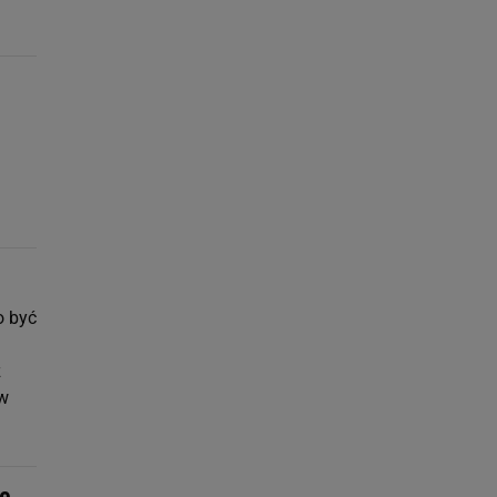
o być
ż
ów
ie