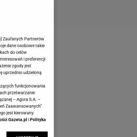
6
] Zaufanych Partnerów
woje dane osobowe takie
likach do celów
teresowań i preferencji
ażenie zgody jest
dę uprzednio udzieloną
yczących funkcjonowania
kach przetwarzanie
ązanej – Agora S.A. –
awień Zaawansowanych”
go jest kierowany.
ości Gazeta.pl
i
Polityka