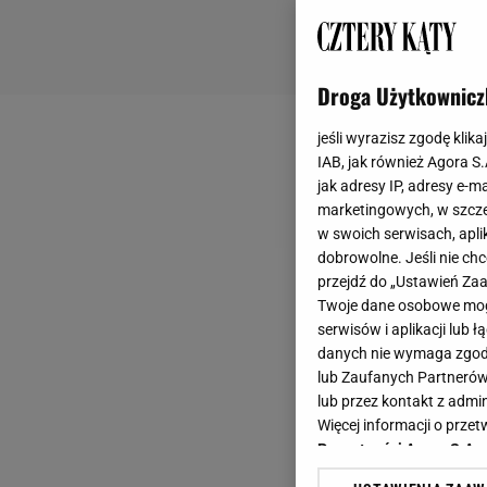
Droga Użytkownicz
jeśli wyrazisz zgodę klika
IAB, jak również Agora S
jak adresy IP, adresy e-m
marketingowych, w szcze
w swoich serwisach, aplik
dobrowolne. Jeśli nie ch
przejdź do „Ustawień Z
Twoje dane osobowe mogą
serwisów i aplikacji lub
danych nie wymaga zgody 
lub Zaufanych Partnerów
lub przez kontakt z admi
Więcej informacji o prz
Prywatności Agora S.A.