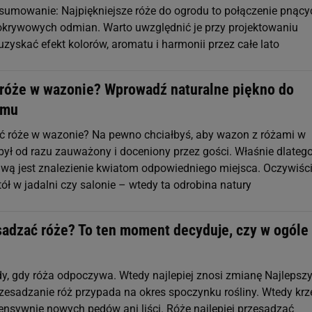
dsumowanie: Najpiękniejsze róże do ogrodu to połączenie pnący
okrywowych odmian. Warto uwzględnić je przy projektowaniu
zyskać efekt kolorów, aromatu i harmonii przez całe lato
 róże w wazonie? Wprowadź naturalne piękno do
omu
ć róże w wazonie? Na pewno chciałbyś, aby wazon z różami w
ł od razu zauważony i doceniony przez gości. Właśnie dlatego
wą jest znalezienie kwiatom odpowiedniego miejsca. Oczywiści
ół w jadalni czy salonie – wtedy ta odrobina natury
sadzać róże? To ten moment decyduje, czy w ogóle 
y, gdy róża odpoczywa. Wtedy najlepiej znosi zmianę Najlepsz
esadzanie róż przypada na okres spoczynku rośliny. Wtedy kr
tensywnie nowych pędów ani liści. Róże najlepiej przesadzać