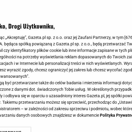
ko, Drogi Użytkowniku,
jąc „Akceptuję”, Gazeta.pl sp. z o.o. oraz jej Zaufani Partnerzy, w tym [
67
.A. będąca spółką powiązaną z Gazeta.pl sp. z o.o., będą przetwarzać T
ail czy identyfikatory plików cookie lub inne informacje zapisane w tych p
gólności na potrzeby wyświetlania reklam dopasowanych do Twoich zain
acjach i w Internecie lub personalizacji treści w nich wyświetlanych. Wyr
cesz wyrazić zgody, chcesz ograniczyć jej zakres lub chcesz wycofać zgo
aawansowanych”.
 być przetwarzane także do celów badania i mierzenia informacji dot
 łączone z danymi dot. świadczonych Tobie usług. W określonych przypad
i odbywa się w oparciu o uzasadniony interes Gazeta.pl, jej spółki powi
. Takiemu przetwarzaniu możesz się sprzeciwić, przechodząc do „Ust
nistratorem – w zależności od zakresu sprzeciwu i podmiotu, wobec które
etwarzaniu danych osobowych znajdziesz w dokumencie
Polityka Prywatn