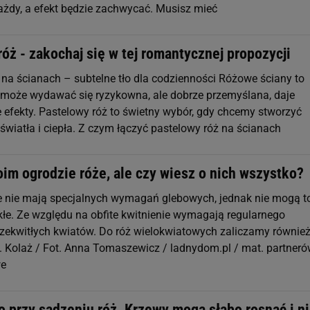
każdy, a efekt będzie zachwycać. Musisz mieć
óż - zakochaj się w tej romantycznej propozycji
 na ścianach – subtelne tło dla codzienności Różowe ściany to
a może wydawać się ryzykowna, ale dobrze przemyślana, daje
 efekty. Pastelowy róż to świetny wybór, gdy chcemy stworzyć
światła i ciepła. Z czym łączyć pastelowy róż na ścianach
im ogrodzie róże, ale czy wiesz o nich wszystko?
 nie mają specjalnych wymagań glebowych, jednak nie mogą t
łe. Ze względu na obfite kwitnienie wymagają regularnego
rzekwitłych kwiatów. Do róż wielokwiatowych zaliczamy równie
. Kolaż / Fot. Anna Tomaszewicz / ladnydom.pl / mat. partner
we
o przy sadzeniu róż. Krzewy mogą słabo rosnąć i n