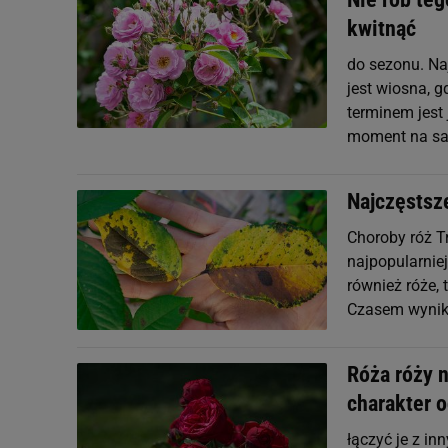
kwitnąć
do sezonu. Na
jest wiosna, 
terminem jest 
moment na sad
Najczęstsze
Choroby róż Tr
najpopularnie
również róże, 
Czasem wynika
Róża róży 
charakter 
łączyć je z i