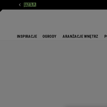
WIADOMOŚCI
NEXT
SPORT
PLOTEK
D
INSPIRACJE
OGRODY
ARANŻACJE WNĘTRZ
P