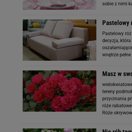
sobie z nimi 
Pastelowy r
Pastelowy róż
decyzja, któr
oszałamiające
wnętrze pełne 
Masz w swo
wielokwiatowe
tereny podmok
przycinania p
róże rabatowe
Róże okrywo
Nie rób teg