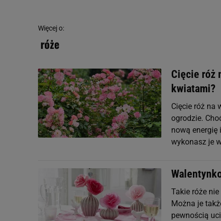
Więcej o:
róże
Cięcie róż 
kwiatami?
Cięcie róż na
ogrodzie. Cho
nową energię 
wykonasz je w
Walentynko
Takie róże ni
Można je takż
pewnością ucie