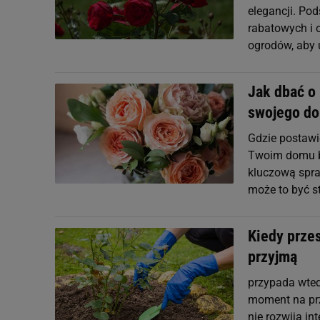
elegancji. Po
rabatowych i 
ogrodów, aby u
Jak dbać o
swojego d
Gdzie postawi
Twoim domu by
kluczową spra
może to być st
Kiedy prze
przyjmą
przypada wted
moment na prz
nie rozwija in