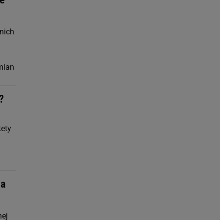
nich
mian
?
tety
na
nej