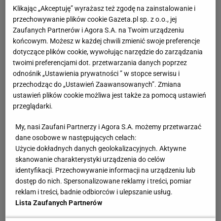
Klikając „Akceptuję” wyrażasz też zgodę na zainstalowanie i
przedmiotów, których nie chcemy mieć na widoku w
przechowywanie plików cookie Gazeta.pl sp. z o.o., jej
salonie. Mimo, że nie ma potrzeby chowania pościeli w
Zaufanych Partnerów i Agora S.A. na Twoim urządzeniu
sypialni, którą możemy zamknąć, dobrze jest
końcowym. Możesz w każdej chwili zmienić swoje preferencje
zainwestować w łóżko ze schowkami pod materacem -
dotyczące plików cookie, wywołując narzędzie do zarządzania
twoimi preferencjami dot. przetwarzania danych poprzez
ukryjemy tam poszewki na zmianę, zapasowe poduszki,
odnośnik „Ustawienia prywatności ” w stopce serwisu i
koce, matę do ćwiczeń. Schowki w sypialni możemy
przechodząc do „Ustawień Zaawansowanych”. Zmiana
umieścić również za łóżkiem - zamówić u stolarza (lub
ustawień plików cookie możliwa jest także za pomocą ustawień
wykonać samodzielnie) pogrubiony zagłówek, który
przeglądarki.
będzie miał w środku półki - a do których sięgniemy z
My, nasi Zaufani Partnerzy i Agora S.A. możemy przetwarzać
boków. Taki schowek w formie zagłówka może też być
dane osobowe w następujących celach:
płytka skrzynią z podnoszonym wiekiem, które na co
Użycie dokładnych danych geolokalizacyjnych. Aktywne
dzień wykorzystamy jako półkę do odkładania książek,
skanowanie charakterystyki urządzenia do celów
okularów czy telefonu przed zaśnięciem.
identyfikacji. Przechowywanie informacji na urządzeniu lub
dostęp do nich. Spersonalizowane reklamy i treści, pomiar
Zobacz także:
reklam i treści, badnie odbiorców i ulepszanie usług.
Lista Zaufanych Partnerów
Meble pokojowe
Szafki nocne
Meble
Garderoba
Szafy
Meble dla dzieci
Meble kuchenne