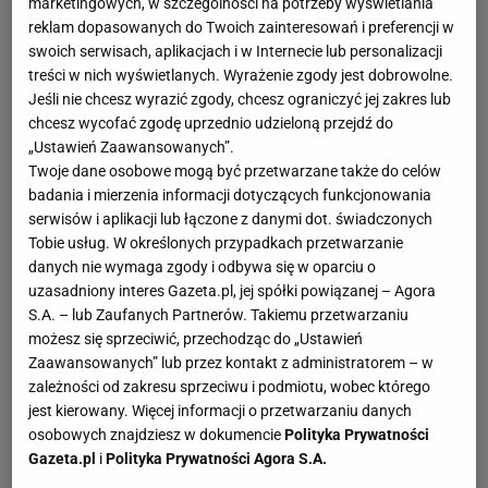
warunkiem, że ich konstrukcja na to pozwoli.
marketingowych, w szczególności na potrzeby wyświetlania
reklam dopasowanych do Twoich zainteresowań i preferencji w
Schowki w łazience
swoich serwisach, aplikacjach i w Internecie lub personalizacji
treści w nich wyświetlanych. Wyrażenie zgody jest dobrowolne.
Schowki w łazience to nie tylko szafki wiszące lub stojące
Jeśli nie chcesz wyrazić zgody, chcesz ograniczyć jej zakres lub
słupki meblowe. Schowki można też umieścić w
chcesz wycofać zgodę uprzednio udzieloną przejdź do
zabudowie stelaża, na którym mocujemy podwieszaną
„Ustawień Zaawansowanych”.
Twoje dane osobowe mogą być przetwarzane także do celów
miskę sedesową oraz w obudowie wanny. Są już na rynku
badania i mierzenia informacji dotyczących funkcjonowania
gotowe rozwiązania pozwalające obudować wannę w ten
serwisów i aplikacji lub łączone z danymi dot. świadczonych
sposób - ale możemy też owe schowki zamówić u
Tobie usług. W określonych przypadkach przetwarzanie
stolarza, który przygotuje obudowę na wymiar. Nasz
danych nie wymaga zgody i odbywa się w oparciu o
ulubiony schowek to jednak płytka szafka z lustrem, którą
uzasadniony interes Gazeta.pl, jej spółki powiązanej – Agora
umieszczamy nad umywalką - a która na pierwszy rzut
S.A. – lub Zaufanych Partnerów. Takiemu przetwarzaniu
możesz się sprzeciwić, przechodząc do „Ustawień
oka nie zdradza swojej funkcji.
Zaawansowanych” lub przez kontakt z administratorem – w
zależności od zakresu sprzeciwu i podmiotu, wobec którego
Schowki w sypialni
jest kierowany. Więcej informacji o przetwarzaniu danych
Schowki w sypialni - potrzebujemy ich tam w
osobowych znajdziesz w dokumencie
Polityka Prywatności
maksymalnej ilości, ponieważ to zwykle w sypialni
Gazeta.pl
i
Polityka Prywatności Agora S.A.
przechowujemy ubrania, pościel, koce i wiele innych