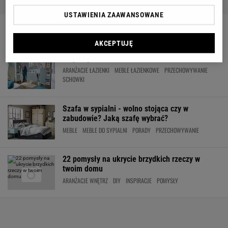
USTAWIENIA ZAAWANSOWANE
SCHOWKI
AKCEPTUJĘ
15 pomysłów na schowki w łazience
ARANŻACJE ŁAZIENKI
MEBLE ŁAZIENKOWE
PRZECHOWYWANIE
SCHOWKI
Szafa w sypialni - wolno stojąca czy w
zabudowie? Jaką szafę wybrać?
MEBLE
MEBLE DO SYPIALNI
PORADY
PRZECHOWYWANIE
22 pomysły na ukrycie brzydkich rzeczy w
twoim domu
ARANŻACJE WNĘTRZ
DIY
INSPIRACJE
POMYSŁY