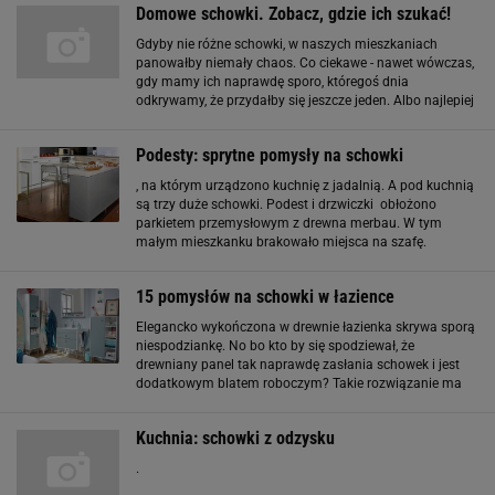
Domowe schowki. Zobacz, gdzie ich szukać!
Gdyby nie różne schowki, w naszych mieszkaniach
panowałby niemały chaos. Co ciekawe - nawet wówczas,
gdy mamy ich naprawdę sporo, któregoś dnia
odkrywamy, że przydałby się jeszcze jeden. Albo najlepiej
dwa. W poszukiwaniu kolejnych skrytek wykorzystujemy
każdy kawałek wolnego miejsca - pod łóżkiem
Podesty: sprytne pomysły na schowki
, na którym urządzono kuchnię z jadalnią. A pod kuchnią
są trzy duże schowki. Podest i drzwiczki obłożono
parkietem przemysłowym z drewna merbau. W tym
małym mieszkanku brakowało miejsca na szafę.
Pojemny podest, a na mim miejsce do spania był
najlepszym rozwiązaniem. Jest na tyle wysoki, że do
15 pomysłów na schowki w łazience
łóżka domownicy
Elegancko wykończona w drewnie łazienka skrywa sporą
niespodziankę. No bo kto by się spodziewał, że
drewniany panel tak naprawdę zasłania schowek i jest
dodatkowym blatem roboczym? Takie rozwiązanie ma
wiele zalet - pani domu wykorzystuje rozkładany blat jako
toaletkę. W schowku ukryła w tym celu
Kuchnia: schowki z odzysku
.