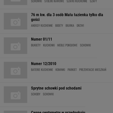
SCHOWKI
STOLIKI KAWOWE
SZAFKI KUCHENNE
SZAFY
76 m kw. dla 3 osób Mała łazienka tylko dla
gości
ANEKSY KUCHENNE
BIDETY
BIURKA
DRZWI
Numer 01/11
BUKIETY
KUCHENKI
MEBLE POKOJOWE
SCHOWKI
Numer 12/2010
BATERIE KUCHENNE
KOMINKI
PARKIET
PREZENTACJE MIESZKAŃ
Sprytne schowki pod schodami
SCHODY
SCHOWKI
Cenne centymetry w przedpokoju