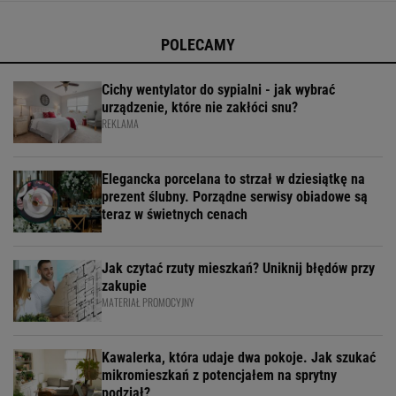
faworytów znalazł się puf w kształcie alpaki! Wykonany
POLECAMY
Cichy wentylator do sypialni - jak wybrać
urządzenie, które nie zakłóci snu?
REKLAMA
Elegancka porcelana to strzał w dziesiątkę na
prezent ślubny. Porządne serwisy obiadowe są
teraz w świetnych cenach
Jak czytać rzuty mieszkań? Uniknij błędów przy
zakupie
MATERIAŁ PROMOCYJNY
Kawalerka, która udaje dwa pokoje. Jak szukać
mikromieszkań z potencjałem na sprytny
podział?