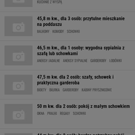
KUCHNIE Z WYSPĄ
45,8 m kw., dla 3 osób: przytulne mieszkanie
na poddaszu
BALKONY
KOMODY
SCHOWKI
46,5 m kw., dla 1 osoby: wygodna sypialnia z
szafą lub schowkami
ANEKSY JADALNE
ANEKSY SYPIALNE
GARDEROBY
LODÓWKI
47,5 m kw. dla 2 osób: szafy, schowek i
praktyczna garderoba
BIDETY
BIURKA
GARDEROBY
KABINY PRYSZNICOWE
50 m kw. dla 2 osób: pokój z małym schowkiem
OKNA
PRALKI
REGAŁY
SCHOWKI