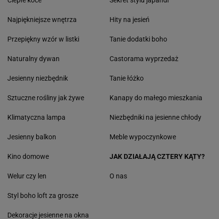
Ciepłe koce
Sekret stylu japandi
Najpiękniejsze wnętrza
Hity na jesień
Przepiękny wzór w listki
Tanie dodatki boho
Naturalny dywan
Castorama wyprzedaż
Jesienny niezbędnik
Tanie łóżko
Sztuczne rośliny jak żywe
Kanapy do małego mieszkania
Klimatyczna lampa
Niezbędniki na jesienne chłody
Jesienny balkon
Meble wypoczynkowe
Kino domowe
JAK DZIAŁAJĄ CZTERY KĄTY?
Welur czy len
O nas
Styl boho loft za grosze
Dekoracje jesienne na okna