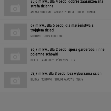
85,6 m kw., dla 4 osób: dobrze zaaranżowana
strefa dzienna
ANEKSY KUCHENNE
ANEKSY SYPIALNE
BIDETY
KOMINKI
67 m kw., dla 5 osób; dla małżeństwa z
trojgiem dzieci
SCHOWKI
STOŁY KUCHENNE
86,7 m kw., dla 2 osób: spora garderoba i inne
pojemne schowki
BIDETY
GARDEROBY
PÓŁWYSPY
RTV
53,7 m kw. dla 3 osób: bez wyburzania ścian
BIURKA
SCHOWKI
STOLIKI KAWOWE
SZAFY