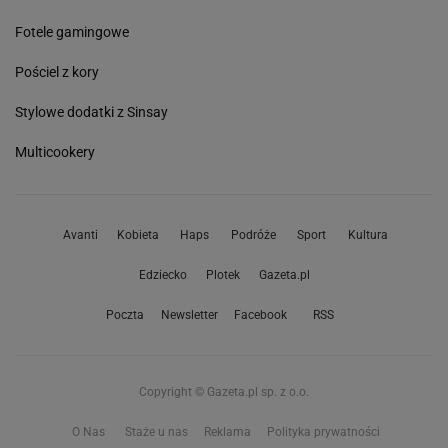
Fotele gamingowe
Pościel z kory
Stylowe dodatki z Sinsay
Multicookery
Avanti
Kobieta
Haps
Podróże
Sport
Kultura
Edziecko
Plotek
Gazeta.pl
Poczta
Newsletter
Facebook
RSS
Copyright © Gazeta.pl sp. z o.o.
O Nas
Staże u nas
Reklama
Polityka prywatności