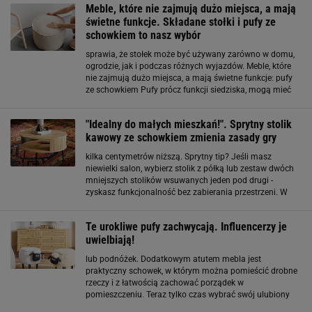
Meble, które nie zajmują dużo miejsca, a mają
świetne funkcje. Składane stołki i pufy ze
schowkiem to nasz wybór
sprawia, że stołek może być używany zarówno w domu,
ogrodzie, jak i podczas różnych wyjazdów. Meble, które
nie zajmują dużo miejsca, a mają świetne funkcje: pufy
ze schowkiem Pufy prócz funkcji siedziska, mogą mieć
także inne praktyczne zastosowania. Wiele modeli
oferuje również schowek, co czyni je
"Idealny do małych mieszkań!". Sprytny stolik
kawowy ze schowkiem zmienia zasady gry
kilka centymetrów niższą. Sprytny tip? Jeśli masz
niewielki salon, wybierz stolik z półką lub zestaw dwóch
mniejszych stolików wsuwanych jeden pod drugi -
zyskasz funkcjonalność bez zabierania przestrzeni. W
takiej sytuacji świetnie sprawdzi się także stolik kawowy
ze schowkiem - niektóre z nich mają zdejmowany
Te urokliwe pufy zachwycają. Influencerzy je
uwielbiają!
lub podnóżek. Dodatkowym atutem mebla jest
praktyczny schowek, w którym można pomieścić drobne
rzeczy i z łatwością zachować porządek w
pomieszczeniu. Teraz tylko czas wybrać swój ulubiony
model! Urokliwe pufy zwierzaki Wśród naszych