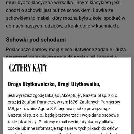
musi być to klasyczna wersalka. Innym klasykiem jeśli
chodzi o schowki jest puf ze schowkiem. Ławka ze
schowkiem to mebel, który można było z kolei spotkać w
domach naszych rodziców, a konkretnie w kuchniach.
Schowki pod schodami
Posiadacze domów mają nieco ułatwione zadanie - duża
przestrzeń daje większe pole do popisu jeśli chodzi o
schowki. Przede wszystkim warto zagospodarować
miejsce pod schodami - często nie wiemy, jak je
wykorzystać ze względu na obniżenie sufitu.
Droga Użytkowniczko, Drogi Użytkowniku,
Wykorzystajmy je zatem na schowki - dobrze
jeśli wyrazisz zgodę klikając „Akceptuję”, Gazeta.pl sp. z o.o.
zaplanowana zabudowa na wymiar ukryje zimową
oraz jej Zaufani Partnerzy, w tym [
676
] Zaufanych Partnerów
odzież, sprzęt sportowy, choinkę wraz z dekoracjami
IAB, jak również Agora S.A. będąca spółką powiązaną z
świątecznymi, a także wszystkie akcesoria, które przydają
Gazeta.pl sp. z o.o., będą przetwarzać Twoje dane osobowe
się bardzo rzadko, ale z których nie chcemy zrezygnować.
takie jak adresy IP, adresy e-mail czy identyfikatory plików
Schowki możemy też ukryć pod stopniami schodów - pod
cookie lub inne informacje zapisane w tych plikach do celów