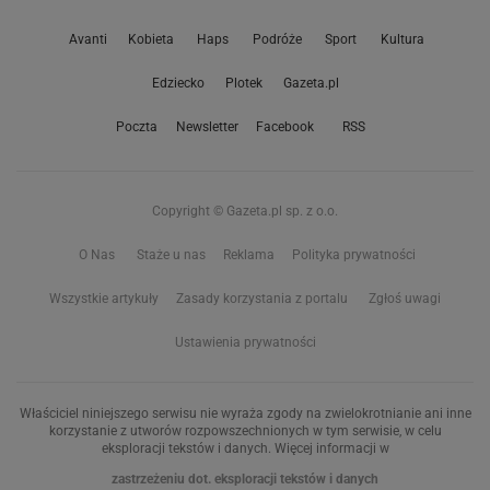
Avanti
Kobieta
Haps
Podróże
Sport
Kultura
Edziecko
Plotek
Gazeta.pl
Poczta
Newsletter
Facebook
RSS
Copyright © Gazeta.pl sp. z o.o.
O Nas
Staże u nas
Reklama
Polityka prywatności
Wszystkie artykuły
Zasady korzystania z portalu
Zgłoś uwagi
Ustawienia prywatności
Właściciel niniejszego serwisu nie wyraża zgody na zwielokrotnianie ani inne
korzystanie z utworów rozpowszechnionych w tym serwisie, w celu
eksploracji tekstów i danych. Więcej informacji w
zastrzeżeniu dot. eksploracji tekstów i danych