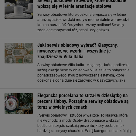
Serwisy obiadowe i kawowe, które doskonale
wpiszą się w letnie aranżacje stołowe
Serwisy obiadowe, które doskonale wpiszą się w letnie
aranżacje stołowe Jaki motyw momentalnie wprowadzi
lato na nasz stół? Oczywiście wzory roślinne! Serwisy
zdobione motywami róż, peonii, czy gałązek
wprowadzają na stół świeżość i romantyczny urok. W
połączeniu z lnianymi serwetkami i bukietem
Jaki serwis obiadowy wybrać? Klasyczny,
nowoczesny, we wzorki - wszystkie je
znajdziesz w Villa Italia
Serwisy obiadowe Villa Italia - elegancja, która podkreśla
każdą okazję Serwisy obiadowe Villa Italia to połączenie
ponadczasowego stylu z nowoczesną estetyką, które
doskonale odnajduje się zarówno w klasycznych, jak i
minimalistycznych wnętrzach. Marka słynie z
dopracowanych detali, harmonijnych
Elegancka porcelana to strzał w dziesiątkę na
prezent ślubny. Porządne serwisy obiadowe są
teraz w świetnych cenach
. Serwis obiadowy i sztućce w walizce. To klasyka, która
nie wychodzi z mody Osoby dysponujące większym
budżetem często szukają prezentu, który będzie miał
bardziej uroczysty charakter. W tej kategorii od lat królują