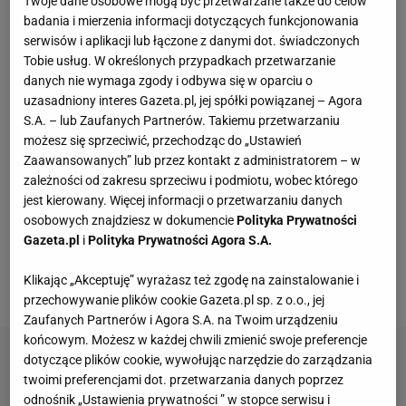
Twoje dane osobowe mogą być przetwarzane także do celów
badania i mierzenia informacji dotyczących funkcjonowania
Vintage gramofony wracają do łask. Polacy na
nowo pokochali vinyle
serwisów i aplikacji lub łączone z danymi dot. świadczonych
Tobie usług. W określonych przypadkach przetwarzanie
danych nie wymaga zgody i odbywa się w oparciu o
Skandynawski przepis na zdrowie? Sezonowe
uzasadniony interes Gazeta.pl, jej spółki powiązanej – Agora
produkty, prostota i smak bez kompromisów
S.A. – lub Zaufanych Partnerów. Takiemu przetwarzaniu
MATERIAŁ PROMOCYJNY
możesz się sprzeciwić, przechodząc do „Ustawień
Zaawansowanych” lub przez kontakt z administratorem – w
Te dywany są porządne jak za dawnych lato.
zależności od zakresu sprzeciwu i podmiotu, wobec którego
Piękne wzory, a ceny? Nawet mniej niż 50 zł
jest kierowany. Więcej informacji o przetwarzaniu danych
osobowych znajdziesz w dokumencie
Polityka Prywatności
Gazeta.pl
i
Polityka Prywatności Agora S.A.
Fotopułapka przyłapie każdego, kto odwiedza
ogród w nocy. I sarnę, i złodzieja
Klikając „Akceptuję” wyrażasz też zgodę na zainstalowanie i
przechowywanie plików cookie Gazeta.pl sp. z o.o., jej
Zaufanych Partnerów i Agora S.A. na Twoim urządzeniu
końcowym. Możesz w każdej chwili zmienić swoje preferencje
dotyczące plików cookie, wywołując narzędzie do zarządzania
twoimi preferencjami dot. przetwarzania danych poprzez
odnośnik „Ustawienia prywatności ” w stopce serwisu i