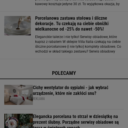
kawowy kosztuje jedyne 30 zł. To wyjątkowa okazja, by
skompletować dla siebie piękną zastawę, sporo przy tym
oszczędzając. W ofercie znajdziesz
Porcelanowa zastawa stołowa i śliczne
dekoracje. Tu czekają na ciebie obniżki
wielkanocne od -25% do nawet -50%!
Eleganckie talerze i nie tylko! Serwisy obiadowe, które
kupisz z rabatem W sklepie Viila Italia czekają na ciebie
śliczne porcelanowe (i nie tylko) komplety obiadowe. Co
wchodzi w skład takiego zestawu? Serwis obiadowy
zawiera z reguły talerze, zarówno płytkie, śniadaniowo-
deserowe, jak i głębokie
POLECAMY
Cichy wentylator do sypialni - jak wybrać
urządzenie, które nie zakłóci snu?
REKLAMA
Elegancka porcelana to strzał w dziesiątkę na
prezent ślubny. Porządne serwisy obiadowe są
teraz w świetnych cenach