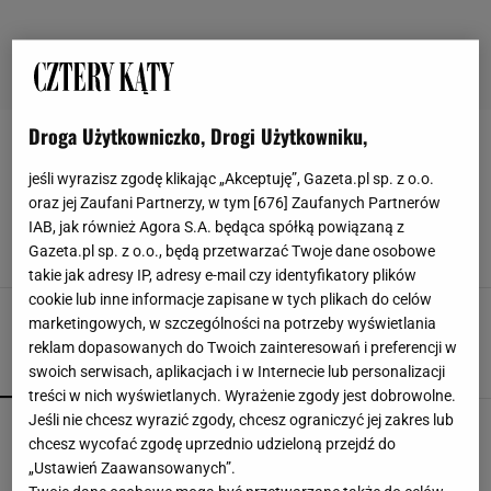
Droga Użytkowniczko, Drogi Użytkowniku,
SERWISY OBIADOWE
jeśli wyrazisz zgodę klikając „Akceptuję”, Gazeta.pl sp. z o.o.
Weekend Rabatów w Villa Italia! -25% na
oraz jej Zaufani Partnerzy, w tym [
676
] Zaufanych Partnerów
wszystko [PRZEGLĄD]
IAB, jak również Agora S.A. będąca spółką powiązaną z
SERWISY OBIADOWE
WYPRZEDAŻ
ZASTAWA STOŁOWA
Gazeta.pl sp. z o.o., będą przetwarzać Twoje dane osobowe
takie jak adresy IP, adresy e-mail czy identyfikatory plików
cookie lub inne informacje zapisane w tych plikach do celów
marketingowych, w szczególności na potrzeby wyświetlania
reklam dopasowanych do Twoich zainteresowań i preferencji w
POPULARNE
NAJNOWSZE
swoich serwisach, aplikacjach i w Internecie lub personalizacji
treści w nich wyświetlanych. Wyrażenie zgody jest dobrowolne.
Jeśli nie chcesz wyrazić zgody, chcesz ograniczyć jej zakres lub
Kochały je nasze babcie. Garnki żeliwne są
chcesz wycofać zgodę uprzednio udzieloną przejdź do
niezastąpione w letniej i jesiennej kuchni
„Ustawień Zaawansowanych”.