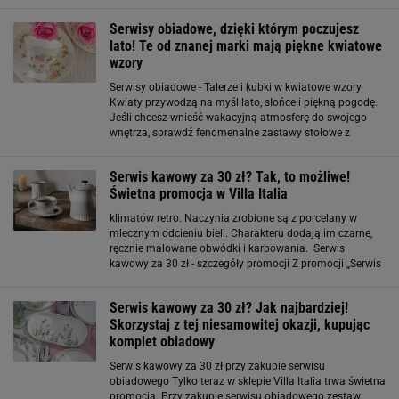
serwisy obiadowe, komplety obiadowo-kawowe oraz
zestawy sztućców przeznaczone dla większej
Serwisy obiadowe, dzięki którym poczujesz
lato! Te od znanej marki mają piękne kwiatowe
wzory
Serwisy obiadowe - Talerze i kubki w kwiatowe wzory
Kwiaty przywodzą na myśl lato, słońce i piękną pogodę.
Jeśli chcesz wnieść wakacyjną atmosferę do swojego
wnętrza, sprawdź fenomenalne zastawy stołowe z
florystycznymi motywami. W ofercie jednej ze znanych
marek dostępny jest szeroki wybór
Serwis kawowy za 30 zł? Tak, to możliwe!
Świetna promocja w Villa Italia
klimatów retro. Naczynia zrobione są z porcelany w
mlecznym odcieniu bieli. Charakteru dodają im czarne,
ręcznie malowane obwódki i karbowania. Serwis
kawowy za 30 zł - szczegóły promocji Z promocji „Serwis
kawowy za 30 zł przy zakupie serwisu
obiadowego" skorzystać można za pośrednictwem
Serwis kawowy za 30 zł? Jak najbardziej!
oficjalnego
Skorzystaj z tej niesamowitej okazji, kupując
komplet obiadowy
Serwis kawowy za 30 zł przy zakupie serwisu
obiadowego Tylko teraz w sklepie Villa Italia trwa świetna
promocja. Przy zakupie serwisu obiadowego zestaw