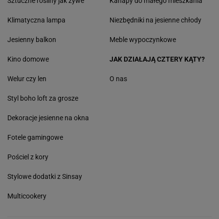
Sztuczne rośliny jak żywe
Kanapy do małego mieszkania
Klimatyczna lampa
Niezbędniki na jesienne chłody
Jesienny balkon
Meble wypoczynkowe
Kino domowe
JAK DZIAŁAJĄ CZTERY KĄTY?
Welur czy len
O nas
Styl boho loft za grosze
Dekoracje jesienne na okna
Fotele gamingowe
Pościel z kory
Stylowe dodatki z Sinsay
Multicookery