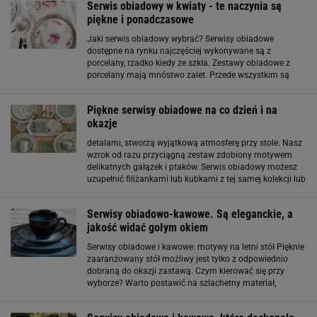
Serwis obiadowy w kwiaty - te naczynia są
piękne i ponadczasowe
Jaki serwis obiadowy wybrać? Serwisy obiadowe
dostępne na rynku najczęściej wykonywane są z
porcelany, rzadko kiedy ze szkła. Zestawy obiadowe z
porcelany mają mnóstwo zalet. Przede wszystkim są
naczyniami długo żywotnymi. Posłużą przez długi czas
bez konieczności wymiany. Wbrew pozorom, naczynia
Piękne serwisy obiadowe na co dzień i na
okazje
detalami, stworzą wyjątkową atmosferę przy stole. Nasz
wzrok od razu przyciągną zestaw zdobiony motywem
delikatnych gałązek i ptaków. Serwis obiadowy możesz
uzupełnić filiżankami lub kubkami z tej samej kolekcji lub
też elementami zestawu w zielonej odsłonie. To
doskonała propozycja dla miłośników
Serwisy obiadowo-kawowe. Są eleganckie, a
jakość widać gołym okiem
Serwisy obiadowe i kawowe: motywy na letni stół Pięknie
zaaranżowany stół możliwy jest tylko z odpowiednio
dobraną do okazji zastawą. Czym kierować się przy
wyborze? Warto postawić na szlachetny materiał,
wysokiej jakości porcelanę, ceramikę czy kamionkę.
Porcelana to wybór ponadczasowy, od lat