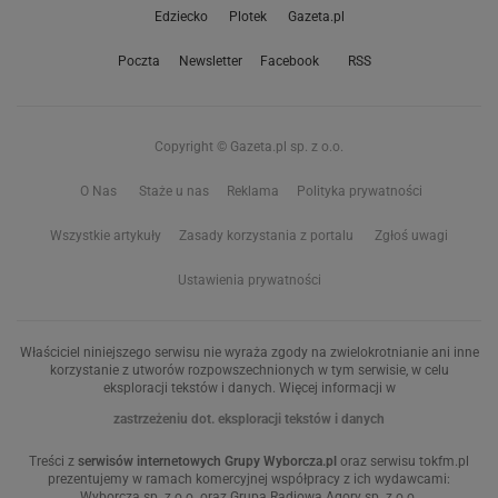
Edziecko
Plotek
Gazeta.pl
Poczta
Newsletter
Facebook
RSS
Copyright © Gazeta.pl sp. z o.o.
O Nas
Staże u nas
Reklama
Polityka prywatności
Wszystkie artykuły
Zasady korzystania z portalu
Zgłoś uwagi
Ustawienia prywatności
Właściciel niniejszego serwisu nie wyraża zgody na zwielokrotnianie ani inne
korzystanie z utworów rozpowszechnionych w tym serwisie, w celu
eksploracji tekstów i danych. Więcej informacji w
zastrzeżeniu dot. eksploracji tekstów i danych
Treści z
serwisów internetowych Grupy Wyborcza.pl
oraz serwisu tokfm.pl
prezentujemy w ramach komercyjnej współpracy z ich wydawcami:
Wyborcza sp. z o.o. oraz Grupą Radiową Agory sp. z o.o.