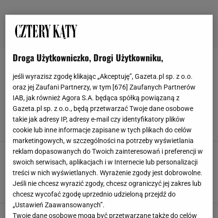
Droga Użytkowniczko, Drogi Użytkowniku,
SŁUCHAWKI BEZPRZEWODOWE
jeśli wyrazisz zgodę klikając „Akceptuję”, Gazeta.pl sp. z o.o.
oraz jej Zaufani Partnerzy, w tym [
676
] Zaufanych Partnerów
Koniec ery dokanałówek - słuchawki
IAB, jak również Agora S.A. będąca spółką powiązaną z
powietrzne to trend 2026. Nie bolą w nich uszy,
wyglądają jak kolczyki
Gazeta.pl sp. z o.o., będą przetwarzać Twoje dane osobowe
takie jak adresy IP, adresy e-mail czy identyfikatory plików
MEDIA EXPERT
SŁUCHAWKI BEZPRZEWODOWE
SŁUCHAWKI BLUETOOTH
SŁUCHAWKI DO BIEGANIA
cookie lub inne informacje zapisane w tych plikach do celów
marketingowych, w szczególności na potrzeby wyświetlania
reklam dopasowanych do Twoich zainteresowań i preferencji w
Amazon robi czystkę magazynów i wyprzedaje
najlepsze słuchawki w cenach tak niskich, że
swoich serwisach, aplikacjach i w Internecie lub personalizacji
szok! Znikają w mig
treści w nich wyświetlanych. Wyrażenie zgody jest dobrowolne.
AMAZON
SŁUCHAWKI
SŁUCHAWKI BEZPRZEWODOWE
Jeśli nie chcesz wyrazić zgody, chcesz ograniczyć jej zakres lub
SŁUCHAWKI WYGŁUSZAJĄCE
chcesz wycofać zgodę uprzednio udzieloną przejdź do
„Ustawień Zaawansowanych”.
Nowoczesne słuchawki bezprzeowodowe,
Twoje dane osobowe mogą być przetwarzane także do celów