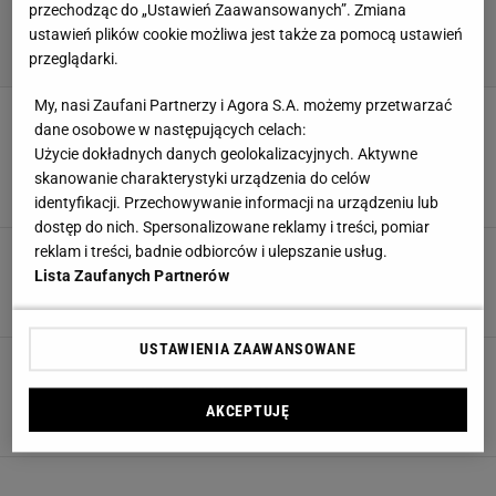
przechodząc do „Ustawień Zaawansowanych”. Zmiana
ustawień plików cookie możliwa jest także za pomocą ustawień
przeglądarki.
My, nasi Zaufani Partnerzy i Agora S.A. możemy przetwarzać
Nie spodziewałam się wiele, a używam non
dane osobowe w następujących celach:
stop. Słuchawki bezprzewodowe z Sinsay za
39,99 zł
Użycie dokładnych danych geolokalizacyjnych. Aktywne
skanowanie charakterystyki urządzenia do celów
RTV
SŁUCHAWKI
SŁUCHAWKI BEZPRZEWODOWE
SŁUCHAWKI BLUETOOTH
identyfikacji. Przechowywanie informacji na urządzeniu lub
dostęp do nich. Spersonalizowane reklamy i treści, pomiar
Sprzęt gamingowy 2025: Monitory, komputery i
reklam i treści, badnie odbiorców i ulepszanie usług.
akcesoria, które nie zawiodą Cię w walce
Lista Zaufanych Partnerów
GRY KOMPUTEROWE
KOMPUTERY
MONITOR
SŁUCHAWKI
USTAWIENIA ZAAWANSOWANE
Słuchawki do uprawiania sportu - jakie są
najlepsze modele?
SŁUCHAWKI
SŁUCHAWKI BEZPRZEWODOWE
AKCEPTUJĘ
SŁUCHAWKI DO BIEGANIA