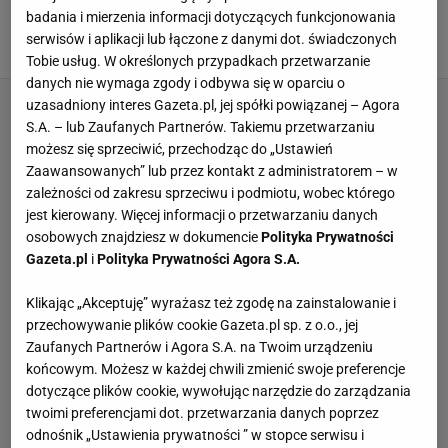
naszpikowane technologiami. Niesamowita
badania i mierzenia informacji dotyczących funkcjonowania
jakość dźwięku w dobrej cenie
serwisów i aplikacji lub łączone z danymi dot. świadczonych
AIRPODS
APPLE
CENEO
SŁUCHAWKI
Tobie usług. W określonych przypadkach przetwarzanie
danych nie wymaga zgody i odbywa się w oparciu o
uzasadniony interes Gazeta.pl, jej spółki powiązanej – Agora
S.A. – lub Zaufanych Partnerów. Takiemu przetwarzaniu
możesz się sprzeciwić, przechodząc do „Ustawień
Zaawansowanych” lub przez kontakt z administratorem – w
zależności od zakresu sprzeciwu i podmiotu, wobec którego
jest kierowany. Więcej informacji o przetwarzaniu danych
osobowych znajdziesz w dokumencie
Polityka Prywatności
Gazeta.pl
i
Polityka Prywatności Agora S.A.
Klikając „Akceptuję” wyrażasz też zgodę na zainstalowanie i
przechowywanie plików cookie Gazeta.pl sp. z o.o., jej
Zaufanych Partnerów i Agora S.A. na Twoim urządzeniu
końcowym. Możesz w każdej chwili zmienić swoje preferencje
dotyczące plików cookie, wywołując narzędzie do zarządzania
twoimi preferencjami dot. przetwarzania danych poprzez
odnośnik „Ustawienia prywatności ” w stopce serwisu i