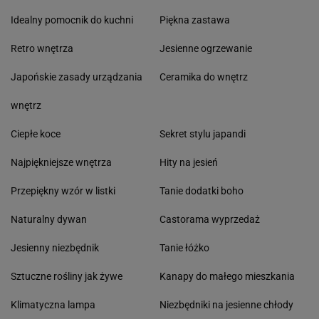
Idealny pomocnik do kuchni
Piękna zastawa
Retro wnętrza
Jesienne ogrzewanie
Japońskie zasady urządzania
Ceramika do wnętrz
wnętrz
Ciepłe koce
Sekret stylu japandi
Najpiękniejsze wnętrza
Hity na jesień
Przepiękny wzór w listki
Tanie dodatki boho
Naturalny dywan
Castorama wyprzedaż
Jesienny niezbędnik
Tanie łóżko
Sztuczne rośliny jak żywe
Kanapy do małego mieszkania
Klimatyczna lampa
Niezbędniki na jesienne chłody