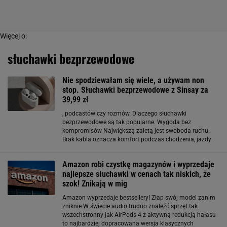
Więcej o:
słuchawki bezprzewodowe
Nie spodziewałam się wiele, a używam non
stop. Słuchawki bezprzewodowe z Sinsay za
39,99 zł
, podcastów czy rozmów. Dlaczego słuchawki
bezprzewodowe są tak popularne. Wygoda bez
kompromisów Największą zaletą jest swoboda ruchu.
Brak kabla oznacza komfort podczas chodzenia, jazdy
komunikacją czy pracy w domu. Słuchawki douszne są
lekkie i dyskretne, a po wyjęciu z etui od razu gotowe do
Amazon robi czystkę magazynów i wyprzedaje
działania
najlepsze słuchawki w cenach tak niskich, że
szok! Znikają w mig
Amazon wyprzedaje bestsellery! Złap swój model zanim
zniknie W świecie audio trudno znaleźć sprzęt tak
wszechstronny jak AirPods 4 z aktywną redukcją hałasu
to najbardziej dopracowana wersja klasycznych