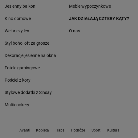
Jesienny balkon
Meble wypoczynkowe
Kino domowe
JAK DZIAŁAJĄ CZTERY KĄTY?
Welur czy len
O nas
Styl boho loft za grosze
Dekoracje jesienne na okna
Fotele gamingowe
Pościel z kory
Stylowe dodatki z Sinsay
Multicookery
Avanti
Kobieta
Haps
Podróże
Sport
Kultura