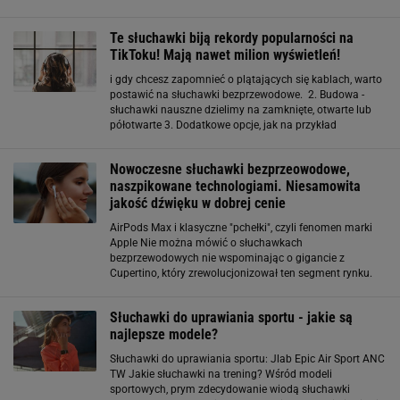
dousznych słuchawek Apple. Nowy kształt sprawia, że
wygodnie leżą w uszach przez cały dzień, a
Te słuchawki biją rekordy popularności na
TikToku! Mają nawet milion wyświetleń!
i gdy chcesz zapomnieć o plątających się kablach, warto
postawić na słuchawki bezprzewodowe. 2. Budowa -
słuchawki nauszne dzielimy na zamknięte, otwarte lub
półotwarte 3. Dodatkowe opcje, jak na przykład
wbudowany mikrofon. Słuchawki nauszne z
wbudowanym mikrofonem sprawdzą się w przypadku
Nowoczesne słuchawki bezprzeowodowe,
graczy oraz osób
naszpikowane technologiami. Niesamowita
jakość dźwięku w dobrej cenie
AirPods Max i klasyczne "pchełki", czyli fenomen marki
Apple Nie można mówić o słuchawkach
bezprzewodowych nie wspominając o gigancie z
Cupertino, który zrewolucjonizował ten segment rynku.
Klasyczne AirPods i ich wersja Pro to wciąż jedne z
najchętniej wybieranych modeli dousznych na świecie
Słuchawki do uprawiania sportu - jakie są
najlepsze modele?
Słuchawki do uprawiania sportu: Jlab Epic Air Sport ANC
TW Jakie słuchawki na trening? Wśród modeli
sportowych, prym zdecydowanie wiodą słuchawki