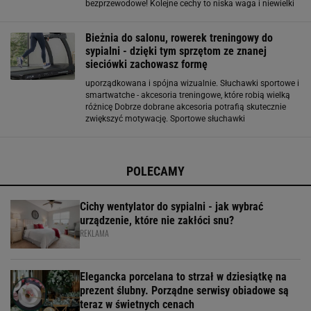
bezprzewodowe! Kolejne cechy to niska waga i niewielki
rozmiar. Niektórzy producenci decydują się na
konstrukcję z zaczepem na ucho lub wewnątrz ucha
Bieżnia do salonu, rowerek treningowy do
sypialni - dzięki tym sprzętom ze znanej
sieciówki zachowasz formę
uporządkowana i spójna wizualnie. Słuchawki sportowe i
smartwatche - akcesoria treningowe, które robią wielką
różnicę Dobrze dobrane akcesoria potrafią skutecznie
zwiększyć motywację. Sportowe słuchawki
bezprzewodowe sprawdzą się zarówno podczas biegania
na bieżni, jak i treningu siłowego - a modele
wodoodporne
POLECAMY
Cichy wentylator do sypialni - jak wybrać
urządzenie, które nie zakłóci snu?
REKLAMA
Elegancka porcelana to strzał w dziesiątkę na
prezent ślubny. Porządne serwisy obiadowe są
teraz w świetnych cenach