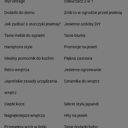
Styl vintage
Odkurzacz 2 w 1
Dodatki do domu
Zrób to w ogrodzie przed jesienią
Jak zadbać o storczyki jesienią?
Jesienne ozdoby DIY
Tanie meble do sypialni
Tanie biurka
Hamptons style
Promocje na jesień
Idealny pomocnik do kuchni
Piękna zastawa
Retro wnętrza
Jesienne ogrzewanie
Japońskie zasady urządzania
Ceramika do wnętrz
wnętrz
Ciepłe koce
Sekret stylu japandi
Najpiękniejsze wnętrza
Hity na jesień
Przepiękny wzór w listki
Tanie dodatki boho