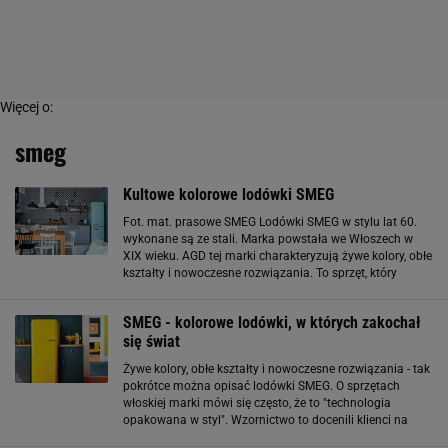
Więcej o:
smeg
Kultowe kolorowe lodówki SMEG
Fot. mat. prasowe SMEG Lodówki SMEG w stylu lat 60.
wykonane są ze stali. Marka powstała we Włoszech w
XIX wieku. AGD tej marki charakteryzują żywe kolory, obłe
kształty i nowoczesne rozwiązania. To sprzęt, który
oprócz zalet praktycznych może stać się wspaniałą
dekoracją kuchni, jej najważniejszym
SMEG - kolorowe lodówki, w których zakochał
się świat
Żywe kolory, obłe kształty i nowoczesne rozwiązania - tak
pokrótce można opisać lodówki SMEG. O sprzętach
włoskiej marki mówi się często, że to "technologia
opakowana w styl". Wzornictwo to docenili klienci na
całym świecie. Do wyboru jest wiele linii lodówek - różnią