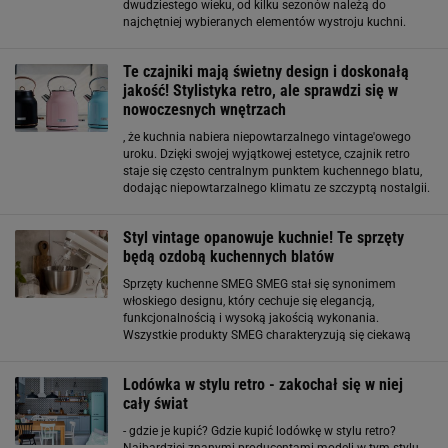
dwudziestego wieku, od kilku sezonów należą do
najchętniej wybieranych elementów wystroju kuchni.
Zaokrąglone kształty, chromowane detale i szeroka
paleta kolorystyczna sprawiają, że pojedyncze
Te czajniki mają świetny design i doskonałą
urządzenie może
jakość! Stylistyka retro, ale sprawdzi się w
nowoczesnych wnętrzach
, że kuchnia nabiera niepowtarzalnego vintage'owego
uroku. Dzięki swojej wyjątkowej estetyce, czajnik retro
staje się często centralnym punktem kuchennego blatu,
dodając niepowtarzalnego klimatu ze szczyptą nostalgii.
Czajniki marki SMEG - kultowe i piękne Ikoniczne czajniki
stały się znakiem rozpoznawczym
Styl vintage opanowuje kuchnie! Te sprzęty
będą ozdobą kuchennych blatów
Sprzęty kuchenne SMEG SMEG stał się synonimem
włoskiego designu, który cechuje się elegancją,
funkcjonalnością i wysoką jakością wykonania.
Wszystkie produkty SMEG charakteryzują się ciekawą
formą i klasycznym stylem, który przyciąga uwagę swoją
elegancją i niepowtarzalnym charakterem. Firma Smeg
Lodówka w stylu retro - zakochał się w niej
cały świat
- gdzie je kupić? Gdzie kupić lodówkę w stylu retro?