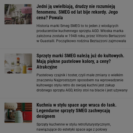
się rozmiarami, kolorami
Jedni ją uwielbiają, drudzy nie rozumieją
fenomenu. SMEG od lat bije rekordy. Jego
cena? Powala
Historia marki Smeg SMEG to to jeden z wiodących
producentów kuchennego sprzętu AGD. Włoska marka
założona została w 1948 roku, przez Vittorio Bertazzoni
w Guastalli. Początkowo rodzina Beztazzoni zajmowała
się kowalstwem. Pierwsze wykonane kuchnie zostały
zaprezentowane w 1906 roku na wystawie
Sprzęty marki SMEG należą już do kultowych.
Mają piękne pastelowe kolory, a ceny?
Atrakcyjne
Pastelowy czajnik i toster, czyli małe zmiany o wielkim
znaczeniu Najprostszym sposobem na wprowadzenie
kultowego stylu retro do swojej kuchni jest zakup
drobnego sprzętu AGD, który stoi na blacie i jest używany
codziennie. Czajnik elektryczny czy toster marki SMEG w
odcieniu pudrowego różu
Kuchnia w stylu space age wraca do łask.
Legendarne sprzęty SMEG zachwycają
designem
Sprzęty kuchenne w stylu retrofuturystycznym,
nawiązujące do estetyki space age z połowy