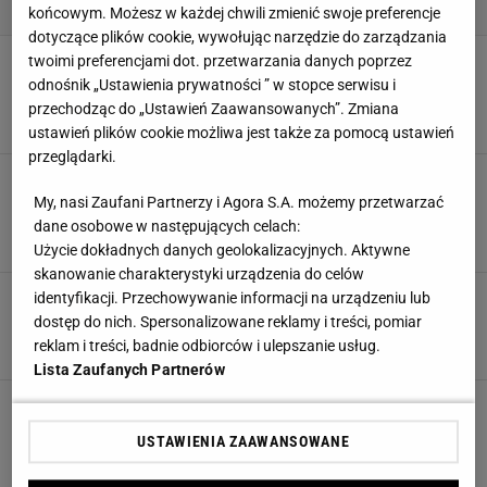
końcowym. Możesz w każdej chwili zmienić swoje preferencje
dotyczące plików cookie, wywołując narzędzie do zarządzania
Ten kubek termiczny ma świetny design i długo
twoimi preferencjami dot. przetwarzania danych poprzez
trzyma ciepło. Będziesz chciała mieć go
odnośnik „Ustawienia prywatności ” w stopce serwisu i
zawsze przy sobie
przechodząc do „Ustawień Zaawansowanych”. Zmiana
KUBEK TERMICZNY
SMEG
SMEG CZAJNIK
SMEG EKSPRES
ustawień plików cookie możliwa jest także za pomocą ustawień
przeglądarki.
Jedni ją uwielbiają, drudzy nie rozumieją
fenomenu. SMEG od lat bije rekordy. Jego
My, nasi Zaufani Partnerzy i Agora S.A. możemy przetwarzać
cena? Powala
dane osobowe w następujących celach:
AGD
KUCHNIA
MARKA
SMEG
Użycie dokładnych danych geolokalizacyjnych. Aktywne
skanowanie charakterystyki urządzenia do celów
SMEG - kolorowe lodówki, w których zakochał
identyfikacji. Przechowywanie informacji na urządzeniu lub
się świat
dostęp do nich. Spersonalizowane reklamy i treści, pomiar
AGD
KUCHNIA
LODÓWKA
SMEG
reklam i treści, badnie odbiorców i ulepszanie usług.
Lista Zaufanych Partnerów
Kultowe kolorowe lodówki SMEG
AGD
KOLOROWA LODÓWKA
KUCHNIA
LODÓWKA
USTAWIENIA ZAAWANSOWANE