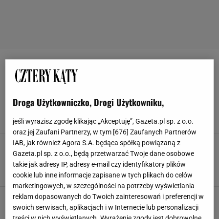
SMEG
Kuchnia w stylu space age wraca do łask.
Legendarne sprzęty SMEG zachwycają
Droga Użytkowniczko, Drogi Użytkowniku,
designem
LODÓWKA SMEG
MEDIA EXPERT
SMEG
SMEG CZAJNIK
jeśli wyrazisz zgodę klikając „Akceptuję”, Gazeta.pl sp. z o.o.
oraz jej Zaufani Partnerzy, w tym [
676
] Zaufanych Partnerów
IAB, jak również Agora S.A. będąca spółką powiązaną z
Sprzęty marki SMEG należą już do kultowych.
Mają piękne pastelowe kolory, a ceny?
Gazeta.pl sp. z o.o., będą przetwarzać Twoje dane osobowe
Atrakcyjne
takie jak adresy IP, adresy e-mail czy identyfikatory plików
BLENDER
CZAJNIK
EKSPRES DO KAWY
SMEG
cookie lub inne informacje zapisane w tych plikach do celów
marketingowych, w szczególności na potrzeby wyświetlania
reklam dopasowanych do Twoich zainteresowań i preferencji w
Myślałam, że dobra kawa wymaga baristy. Ten
ekspres zrobił ją lepiej niż w kawiarni
swoich serwisach, aplikacjach i w Internecie lub personalizacji
AGD
EKSPRESY DO KAWY
FILIŻANKI
KUBKI
treści w nich wyświetlanych. Wyrażenie zgody jest dobrowolne.