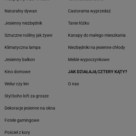
Naturalny dywan
Castorama wyprzedaż
Jesienny niezbędnik
Tanie łóżko
Sztuczne rośliny jak żywe
Kanapy do małego mieszkania
Klimatyczna lampa
Niezbędniki na jesienne chłody
Jesienny balkon
Meble wypoczynkowe
Kino domowe
JAK DZIAŁAJĄ CZTERY KĄTY?
Welur czy len
O nas
Styl boho loft za grosze
Dekoracje jesienne na okna
Fotele gamingowe
Pościel z kory