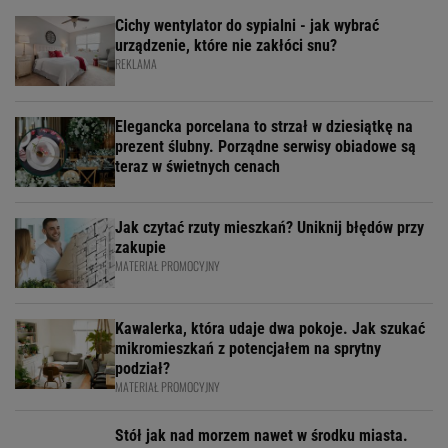
Cichy wentylator do sypialni - jak wybrać
urządzenie, które nie zakłóci snu?
REKLAMA
Elegancka porcelana to strzał w dziesiątkę na
prezent ślubny. Porządne serwisy obiadowe są
teraz w świetnych cenach
Jak czytać rzuty mieszkań? Uniknij błędów przy
zakupie
MATERIAŁ PROMOCYJNY
Kawalerka, która udaje dwa pokoje. Jak szukać
mikromieszkań z potencjałem na sprytny
podział?
MATERIAŁ PROMOCYJNY
Stół jak nad morzem nawet w środku miasta.