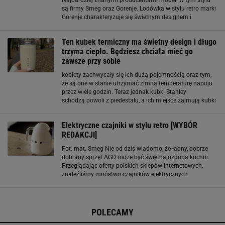
Najbardziej znanymi producentami modeli w tym stylu
są firmy Smeg oraz Gorenje. Lodówka w stylu retro marki
Gorenje charakteryzuje się świetnym designem i
dostępna jest w wielu kolorach. Wyposażona jest w
technologie ułatwiające codzienne życie. Modele
Ten kubek termiczny ma świetny design i długo
trzyma ciepło. Będziesz chciała mieć go
zawsze przy sobie
kobiety zachwycały się ich dużą pojemnością oraz tym,
że są one w stanie utrzymać zimną temperaturę napoju
przez wiele godzin. Teraz jednak kubki Stanley
schodzą powoli z piedestału, a ich miejsce zajmują kubki
termiczne Smeg. Trend na produkty marki Smeg trwa już
od dłuższego czasu. Teraz jednak oprócz
Elektryczne czajniki w stylu retro [WYBÓR
REDAKCJI]
Fot. mat. Smeg Nie od dziś wiadomo, że ładny, dobrze
dobrany sprzęt AGD może być świetną ozdobą kuchni.
Przeglądając oferty polskich sklepów internetowych,
znaleźliśmy mnóstwo czajników elektrycznych
utrzymanych w stylu lat 50. Zaskakujące są różnice w
cenach - za jedne modele zapłacimy 80 zł
POLECAMY