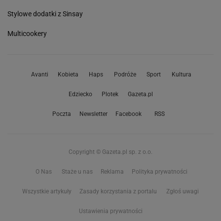
Stylowe dodatki z Sinsay
Multicookery
Avanti
Kobieta
Haps
Podróże
Sport
Kultura
Edziecko
Plotek
Gazeta.pl
Poczta
Newsletter
Facebook
RSS
Copyright © Gazeta.pl sp. z o.o.
O Nas
Staże u nas
Reklama
Polityka prywatności
Wszystkie artykuły
Zasady korzystania z portalu
Zgłoś uwagi
Ustawienia prywatności