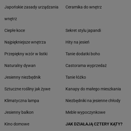
Japońskie zasady urządzania
Ceramika do wnętrz
wnętrz
Ciepłe koce
Sekret stylu japandi
Najpiękniejsze wnętrza
Hity na jesień
Przepiękny wzór w listki
Tanie dodatki boho
Naturalny dywan
Castorama wyprzedaż
Jesienny niezbędnik
Tanie łóżko
Sztuczne rośliny jak żywe
Kanapy do małego mieszkania
Klimatyczna lampa
Niezbędniki na jesienne chłody
Jesienny balkon
Meble wypoczynkowe
Kino domowe
JAK DZIAŁAJĄ CZTERY KĄTY?