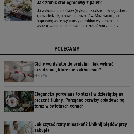
Jak zrobić stół ogrodowy z palet?
do wykonania stolików (wykonasz także stoły ogrodowe
), ław, siedzisk, a nawet narożników. Możliwości jest
naprawdę wiele, wystarczy odrobina wyobraźni lub
wyszukiwarka internetowa. Jak zrobić stół z palet?
Wykonanie stołu z palet jest proste. Zanim zaczniesz,
koniecznie pomyśl, jak powinien wyglądać Twój stół
POLECAMY
Cichy wentylator do sypialni - jak wybrać
urządzenie, które nie zakłóci snu?
REKLAMA
Elegancka porcelana to strzał w dziesiątkę na
prezent ślubny. Porządne serwisy obiadowe są
teraz w świetnych cenach
Jak czytać rzuty mieszkań? Uniknij błędów przy
zakupie