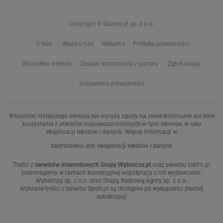
Copyright © Gazeta.pl sp. z o.o.
O Nas
Staże u nas
Reklama
Polityka prywatności
Wszystkie artykuły
Zasady korzystania z portalu
Zgłoś uwagi
Ustawienia prywatności
Właściciel niniejszego serwisu nie wyraża zgody na zwielokrotnianie ani inne
korzystanie z utworów rozpowszechnionych w tym serwisie, w celu
eksploracji tekstów i danych. Więcej informacji w
zastrzeżeniu dot. eksploracji tekstów i danych
Treści z
serwisów internetowych Grupy Wyborcza.pl
oraz serwisu tokfm.pl
prezentujemy w ramach komercyjnej współpracy z ich wydawcami:
Wyborcza sp. z o.o. oraz Grupą Radiową Agory sp. z o.o.
Wybrane treści z serwisu Sport.pl są dostępne po wykupieniu płatnej
subskrypcji