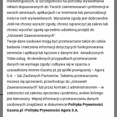
marketingowych, w szczególności na potrzeby wyświetlania
reklam dopasowanych do Twoich zainteresowań i preferencji w
swoich serwisach, aplikacjach i w Internecie lub personalizacji
treści w nich wyświetlanych. Wyrażenie zgody jest dobrowolne.
Jeśli nie chcesz wyrazić zgody, chcesz ograniczyć jej zakres lub
chcesz wycofać zgodę uprzednio udzieloną przejdź do
STÓŁ Z PALET
„Ustawień Zaawansowanych”.
Twoje dane osobowe mogą być przetwarzane także do celów
badania i mierzenia informacji dotyczących funkcjonowania
Jak zrobić stół ogrodowy z palet?
serwisów i aplikacji lub łączone z danymi dot. świadczonych
MEBLE OGRODOWE
STÓŁ OGRODOWY
STÓŁ Z PALET
Tobie usług. W określonych przypadkach przetwarzanie
ZRÓB TO SAM
danych nie wymaga zgody i odbywa się w oparciu o
uzasadniony interes Gazeta.pl, jej spółki powiązanej – Agora
S.A. – lub Zaufanych Partnerów. Takiemu przetwarzaniu
możesz się sprzeciwić, przechodząc do „Ustawień
Zaawansowanych” lub przez kontakt z administratorem – w
POPULARNE
NAJNOWSZE
zależności od zakresu sprzeciwu i podmiotu, wobec którego
jest kierowany. Więcej informacji o przetwarzaniu danych
Kochały je nasze babcie. Garnki żeliwne są
osobowych znajdziesz w dokumencie
Polityka Prywatności
niezastąpione w letniej i jesiennej kuchni
Gazeta.pl
i
Polityka Prywatności Agora S.A.