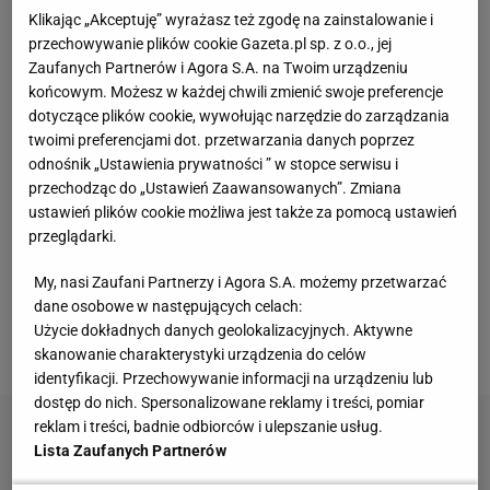
Klikając „Akceptuję” wyrażasz też zgodę na zainstalowanie i
Vintage gramofony wracają do łask. Polacy na
przechowywanie plików cookie Gazeta.pl sp. z o.o., jej
nowo pokochali vinyle
Zaufanych Partnerów i Agora S.A. na Twoim urządzeniu
końcowym. Możesz w każdej chwili zmienić swoje preferencje
dotyczące plików cookie, wywołując narzędzie do zarządzania
Nie czekaj, aż będzie za późno. To może
twoimi preferencjami dot. przetwarzania danych poprzez
oznaczać, że szkoła przestała służyć dziecku
MATERIAŁ PROMOCYJNY
odnośnik „Ustawienia prywatności ” w stopce serwisu i
przechodząc do „Ustawień Zaawansowanych”. Zmiana
ustawień plików cookie możliwa jest także za pomocą ustawień
Te dywany są porządne jak za dawnych lato.
przeglądarki.
Piękne wzory, a ceny? Nawet mniej niż 50 zł
My, nasi Zaufani Partnerzy i Agora S.A. możemy przetwarzać
dane osobowe w następujących celach:
Znalazłam idealne, tanie narożniki z funkcją
Użycie dokładnych danych geolokalizacyjnych. Aktywne
spania i pojemnikiem na pościel. Są w boskich
kolorach
skanowanie charakterystyki urządzenia do celów
identyfikacji. Przechowywanie informacji na urządzeniu lub
dostęp do nich. Spersonalizowane reklamy i treści, pomiar
reklam i treści, badnie odbiorców i ulepszanie usług.
Lista Zaufanych Partnerów