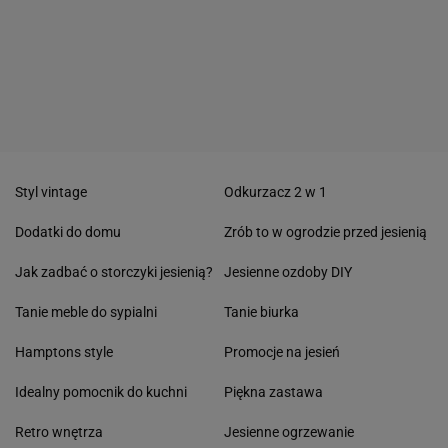
Styl vintage
Odkurzacz 2 w 1
Dodatki do domu
Zrób to w ogrodzie przed jesienią
Jak zadbać o storczyki jesienią?
Jesienne ozdoby DIY
Tanie meble do sypialni
Tanie biurka
Hamptons style
Promocje na jesień
Idealny pomocnik do kuchni
Piękna zastawa
Retro wnętrza
Jesienne ogrzewanie