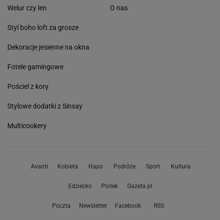
Welur czy len
O nas
Styl boho loft za grosze
Dekoracje jesienne na okna
Fotele gamingowe
Pościel z kory
Stylowe dodatki z Sinsay
Multicookery
Avanti
Kobieta
Haps
Podróże
Sport
Kultura
Edziecko
Plotek
Gazeta.pl
Poczta
Newsletter
Facebook
RSS