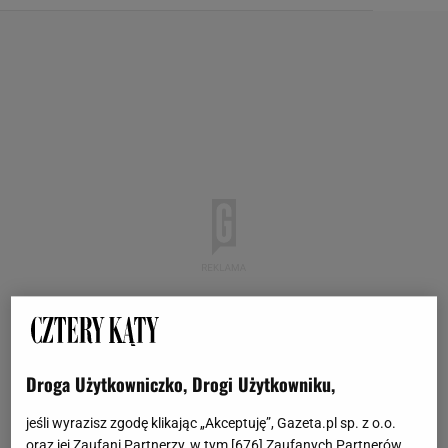
Droga Użytkowniczko, Drogi Użytkowniku,
jeśli wyrazisz zgodę klikając „Akceptuję”, Gazeta.pl sp. z o.o.
oraz jej Zaufani Partnerzy, w tym [
676
] Zaufanych Partnerów