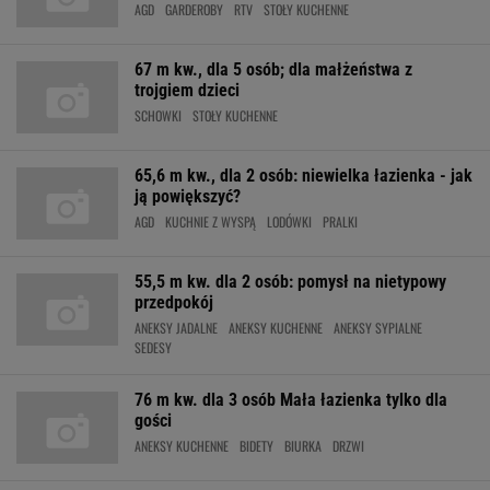
AGD
GARDEROBY
RTV
STOŁY KUCHENNE
67 m kw., dla 5 osób; dla małżeństwa z
trojgiem dzieci
SCHOWKI
STOŁY KUCHENNE
65,6 m kw., dla 2 osób: niewielka łazienka - jak
ją powiększyć?
AGD
KUCHNIE Z WYSPĄ
LODÓWKI
PRALKI
55,5 m kw. dla 2 osób: pomysł na nietypowy
przedpokój
ANEKSY JADALNE
ANEKSY KUCHENNE
ANEKSY SYPIALNE
SEDESY
76 m kw. dla 3 osób Mała łazienka tylko dla
gości
ANEKSY KUCHENNE
BIDETY
BIURKA
DRZWI