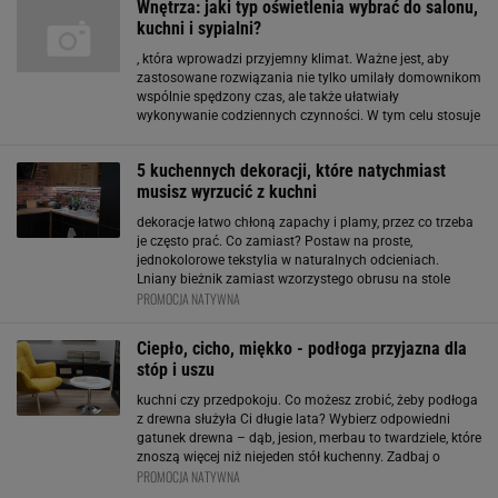
Wnętrza: jaki typ oświetlenia wybrać do salonu,
kuchenny
kuchni i sypialni?
, która wprowadzi przyjemny klimat. Ważne jest, aby
zastosowane rozwiązania nie tylko umilały domownikom
wspólnie spędzony czas, ale także ułatwiały
wykonywanie codziennych czynności. W tym celu stosuje
się dodatkowe światło umieszczone nad stołem,
kuchennym blatem czy zlewozmywakiem. W części
5 kuchennych dekoracji, które natychmiast
jadalnej doskonale
musisz wyrzucić z kuchni
dekoracje łatwo chłoną zapachy i plamy, przez co trzeba
je często prać. Co zamiast? Postaw na proste,
jednokolorowe tekstylia w naturalnych odcieniach.
Lniany bieżnik zamiast wzorzystego obrusu na stole
PROMOCJA NATYWNA
kuchennym, subtelne rolety zamiast firan czy
minimalistyczne serwetki zamiast krzykliwych wzorów
Ciepło, cicho, miękko - podłoga przyjazna dla
stóp i uszu
kuchni czy przedpokoju. Co możesz zrobić, żeby podłoga
z drewna służyła Ci długie lata? Wybierz odpowiedni
gatunek drewna – dąb, jesion, merbau to twardziele, które
znoszą więcej niż niejeden stół kuchenny. Zadbaj o
PROMOCJA NATYWNA
wykończenie – olej, lakier czy wosk – każdy z tych
sposobów zapewnia ochronę, wystarczy