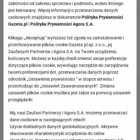
zależności od zakresu sprzeciwu i podmiotu, wobec którego
PŁYTY INDUKCYJNE
jest kierowany. Więcej informacji o przetwarzaniu danych
osobowych znajdziesz w dokumencie
Polityka Prywatności
Jadalnia przy kuchni
Gazeta.pl
i
Polityka Prywatności Agora S.A.
BARKI
PANELE
PODŁOGI
STOŁY KUCHENNE
Klikając „Akceptuję” wyrażasz też zgodę na zainstalowanie i
przechowywanie plików cookie Gazeta.pl sp. z o.o., jej
Zaufanych Partnerów i Agora S.A. na Twoim urządzeniu
Pokój w cieniu dobrego drzewa
końcowym. Możesz w każdej chwili zmienić swoje preferencje
ANEKSY KUCHENNE
BLATY KUCHENNE
GRZEJNIKI
LAMPY
dotyczące plików cookie, wywołując narzędzie do zarządzania
twoimi preferencjami dot. przetwarzania danych poprzez
odnośnik „Ustawienia prywatności ” w stopce serwisu i
przechodząc do „Ustawień Zaawansowanych”. Zmiana
ustawień plików cookie możliwa jest także za pomocą ustawień
przeglądarki.
My, nasi Zaufani Partnerzy i Agora S.A. możemy przetwarzać
dane osobowe w następujących celach:
Użycie dokładnych danych geolokalizacyjnych. Aktywne
skanowanie charakterystyki urządzenia do celów