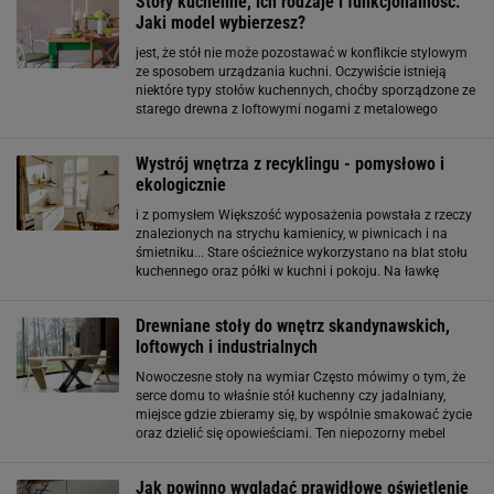
Stoły kuchenne, ich rodzaje i funkcjonalność.
Jaki model wybierzesz?
jest, że stół nie może pozostawać w konflikcie stylowym
ze sposobem urządzania kuchni. Oczywiście istnieją
niektóre typy stołów kuchennych, choćby sporządzone ze
starego drewna z loftowymi nogami z metalowego
profilu, które będą doskonale komponowały się z
wieloma zróżnicowanymi stylami dekoracyjnymi
Wystrój wnętrza z recyklingu - pomysłowo i
ekologicznie
i z pomysłem Większość wyposażenia powstała z rzeczy
znalezionych na strychu kamienicy, w piwnicach i na
śmietniku... Stare ościeżnice wykorzystano na blat stołu
kuchennego oraz półki w kuchni i pokoju. Na ławkę
stojącą przy stole kuchennym wykorzystano starą
skrzynię, która wcześniej służyła do przechowywania
Drewniane stoły do wnętrz skandynawskich,
loftowych i industrialnych
Nowoczesne stoły na wymiar Często mówimy o tym, że
serce domu to właśnie stół kuchenny czy jadalniany,
miejsce gdzie zbieramy się, by wspólnie smakować życie
oraz dzielić się opowieściami. Ten niepozorny mebel
potrafi łączyć ludzi. Właśnie ta idea przyświecała
producentom George Azzar
Jak powinno wyglądać prawidłowe oświetlenie