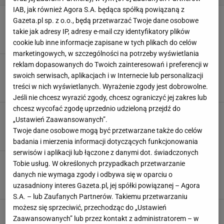
IAB, jak również Agora S.A. będąca spółką powiązaną z
Kuchnie otwarte
Gazeta.pl sp. z o.o., będą przetwarzać Twoje dane osobowe
BLATY KUCHENNE
GARNKI
NACZYNIA KUCHENNE
OZDOBY
takie jak adresy IP, adresy e-mail czy identyfikatory plików
cookie lub inne informacje zapisane w tych plikach do celów
marketingowych, w szczególności na potrzeby wyświetlania
Kuchnia długa i wąska
reklam dopasowanych do Twoich zainteresowań i preferencji w
swoich serwisach, aplikacjach i w Internecie lub personalizacji
BLATY KUCHENNE
LODÓWKI
MEBLE KUCHENNE
STOŁY KUCHENNE
treści w nich wyświetlanych. Wyrażenie zgody jest dobrowolne.
Jeśli nie chcesz wyrazić zgody, chcesz ograniczyć jej zakres lub
chcesz wycofać zgodę uprzednio udzieloną przejdź do
Kuchnia w dwóch osobnych ciągach
„Ustawień Zaawansowanych”.
BARKI
BLATY KUCHENNE
KUCHENKI
LODÓWKI
Twoje dane osobowe mogą być przetwarzane także do celów
badania i mierzenia informacji dotyczących funkcjonowania
serwisów i aplikacji lub łączone z danymi dot. świadczonych
Projekt: Narożny blat
Tobie usług. W określonych przypadkach przetwarzanie
BLATY KUCHENNE
MEBLE KUCHENNE
PROJEKTY
danych nie wymaga zgody i odbywa się w oparciu o
STOŁY KUCHENNE
uzasadniony interes Gazeta.pl, jej spółki powiązanej – Agora
S.A. – lub Zaufanych Partnerów. Takiemu przetwarzaniu
możesz się sprzeciwić, przechodząc do „Ustawień
Projekt: kuchnia ze stalową wyspą
Zaawansowanych” lub przez kontakt z administratorem – w
BLATY KUCHENNE
KUCHNIE Z WYSPĄ
PROJEKTY