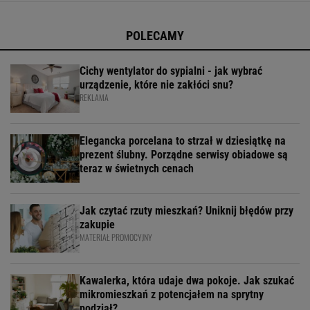
POLECAMY
Cichy wentylator do sypialni - jak wybrać
urządzenie, które nie zakłóci snu?
REKLAMA
Elegancka porcelana to strzał w dziesiątkę na
prezent ślubny. Porządne serwisy obiadowe są
teraz w świetnych cenach
Jak czytać rzuty mieszkań? Uniknij błędów przy
zakupie
MATERIAŁ PROMOCYJNY
Kawalerka, która udaje dwa pokoje. Jak szukać
mikromieszkań z potencjałem na sprytny
podział?