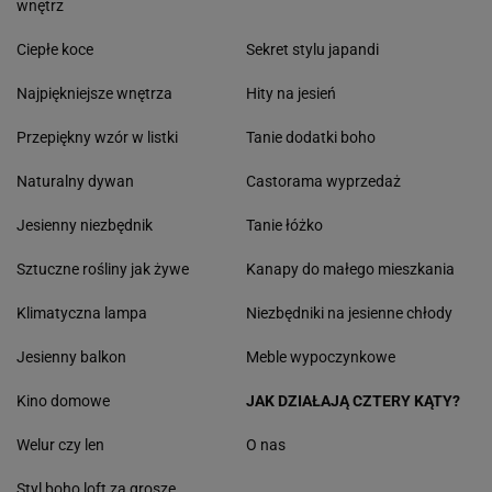
wnętrz
Ciepłe koce
Sekret stylu japandi
Najpiękniejsze wnętrza
Hity na jesień
Przepiękny wzór w listki
Tanie dodatki boho
Naturalny dywan
Castorama wyprzedaż
Jesienny niezbędnik
Tanie łóżko
Sztuczne rośliny jak żywe
Kanapy do małego mieszkania
Klimatyczna lampa
Niezbędniki na jesienne chłody
Jesienny balkon
Meble wypoczynkowe
Kino domowe
JAK DZIAŁAJĄ CZTERY KĄTY?
Welur czy len
O nas
Styl boho loft za grosze