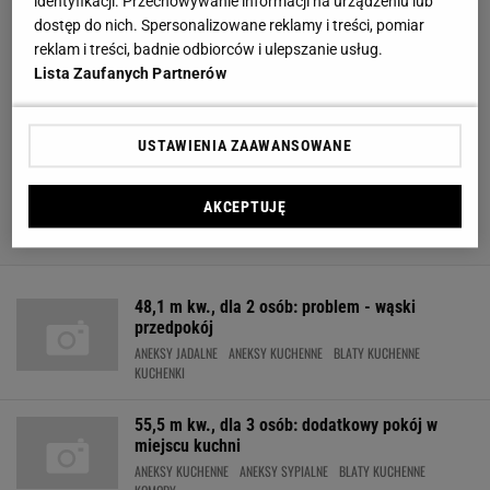
identyfikacji. Przechowywanie informacji na urządzeniu lub
dostęp do nich. Spersonalizowane reklamy i treści, pomiar
reklam i treści, badnie odbiorców i ulepszanie usług.
Lista Zaufanych Partnerów
USTAWIENIA ZAAWANSOWANE
AKCEPTUJĘ
48,1 m kw., dla 2 osób: problem - wąski
przedpokój
ANEKSY JADALNE
ANEKSY KUCHENNE
BLATY KUCHENNE
KUCHENKI
55,5 m kw., dla 3 osób: dodatkowy pokój w
miejscu kuchni
ANEKSY KUCHENNE
ANEKSY SYPIALNE
BLATY KUCHENNE