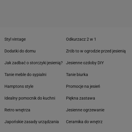
Styl vintage
Odkurzacz 2 w 1
Dodatki do domu
Zrób to w ogrodzie przed jesienią
Jak zadbać o storczyki jesienią?
Jesienne ozdoby DIY
Tanie meble do sypialni
Tanie biurka
Hamptons style
Promocje na jesień
Idealny pomocnik do kuchni
Piękna zastawa
Retro wnętrza
Jesienne ogrzewanie
Japońskie zasady urządzania
Ceramika do wnętrz