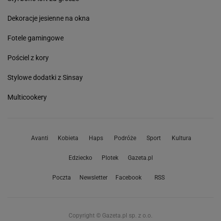
Dekoracje jesienne na okna
Fotele gamingowe
Pościel z kory
Stylowe dodatki z Sinsay
Multicookery
Avanti
Kobieta
Haps
Podróże
Sport
Kultura
Edziecko
Plotek
Gazeta.pl
Poczta
Newsletter
Facebook
RSS
Copyright © Gazeta.pl sp. z o.o.