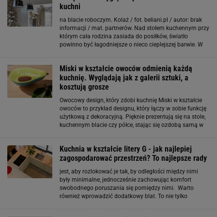
kuchni
na blacie roboczym. Kolaż / fot. beliani.pl / autor: brak
informacji / mat. partnerów. Nad stołem kuchennym przy
którym cała rodzina zasiada do posiłków, światło
powinno być łagodniejsze o nieco cieplejszej barwie. W
tym miejscu najodpowiedniejsza będzie oświetlająca
całe pomieszczenie lampa sufitowa lub
Miski w kształcie owoców odmienią każdą
kuchnię. Wyglądają jak z galerii sztuki, a
kosztują grosze
Owocowy design, który zdobi kuchnię Miski w kształcie
owoców to przykład designu, który łączy w sobie funkcję
użytkową z dekoracyjną. Pięknie prezentują się na stole,
kuchennym blacie czy półce, stając się ozdobą samą w
sobie. Są idealne na owoce, przekąski, słodycze czy
drobne dodatki
Kuchnia w kształcie litery G - jak najlepiej
zagospodarować przestrzeń? To najlepsze rady
jest, aby rozlokować je tak, by odległości między nimi
były minimalne, jednocześnie zachowując komfort
swobodnego poruszania się pomiędzy nimi. Warto
również wprowadzić dodatkowy blat. To nie tylko
niezwykle funkcjonalne akcesorium, które pozwoli na
komfortowe gotowanie, ale także może zastąpić stół