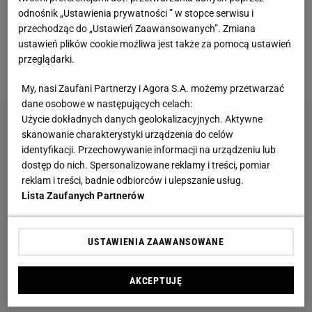
niezastąpione w letniej i jesiennej kuchni
odnośnik „Ustawienia prywatności ” w stopce serwisu i
przechodząc do „Ustawień Zaawansowanych”. Zmiana
ustawień plików cookie możliwa jest także za pomocą ustawień
Te dywany są porządne jak za dawnych lato.
przeglądarki.
Piękne wzory, a ceny? Nawet mniej niż 50 zł
My, nasi Zaufani Partnerzy i Agora S.A. możemy przetwarzać
dane osobowe w następujących celach:
Użycie dokładnych danych geolokalizacyjnych. Aktywne
skanowanie charakterystyki urządzenia do celów
identyfikacji. Przechowywanie informacji na urządzeniu lub
dostęp do nich. Spersonalizowane reklamy i treści, pomiar
reklam i treści, badnie odbiorców i ulepszanie usług.
Lista Zaufanych Partnerów
USTAWIENIA ZAAWANSOWANE
AKCEPTUJĘ