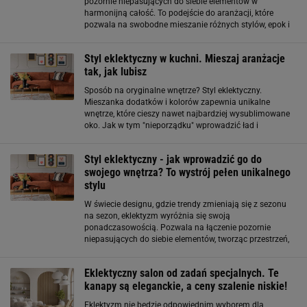
pozornie niepasujących do siebie elementów w
harmonijną całość. To podejście do aranżacji, które
pozwala na swobodne mieszanie różnych stylów, epok i
materiałów. Eklektyzm we wnętrzarstwie narodził się w
XIX wieku, ale do dziś pozostaje popularnym
Styl eklektyczny w kuchni. Mieszaj aranżacje
tak, jak lubisz
Sposób na oryginalne wnętrze? Styl eklektyczny.
Mieszanka dodatków i kolorów zapewnia unikalne
wnętrze, które cieszy nawet najbardziej wysublimowane
oko. Jak w tym "nieporządku" wprowadzić ład i
konsekwencję wyborów? Styl eklektyczny - co musisz o
nim wiedzieć? Styl eklektyczny uwielbia kontrasty
Styl eklektyczny - jak wprowadzić go do
swojego wnętrza? To wystrój pełen unikalnego
stylu
W świecie designu, gdzie trendy zmieniają się z sezonu
na sezon, eklektyzm wyróżnia się swoją
ponadczasowością. Pozwala na łączenie pozornie
niepasujących do siebie elementów, tworząc przestrzeń,
która odzwierciedla naszą indywidualność. Styl
eklektyczny to prawdziwa uczta dla osób, które nie boją
Eklektyczny salon od zadań specjalnych. Te
kanapy są eleganckie, a ceny szalenie niskie!
Eklektyzm nie będzie odpowiednim wyborem dla