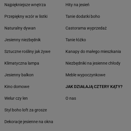
Najpiękniejsze wnętrza
Hity na jesień
Przepiękny wzór w listki
Tanie dodatki boho
Naturalny dywan
Castorama wyprzedaż
Jesienny niezbędnik
Tanie łóżko
Sztuczne rośliny jak żywe
Kanapy do małego mieszkania
Klimatyczna lampa
Niezbędniki na jesienne chłody
Jesienny balkon
Meble wypoczynkowe
Kino domowe
JAK DZIAŁAJĄ CZTERY KĄTY?
Welur czy len
O nas
Styl boho loft za grosze
Dekoracje jesienne na okna