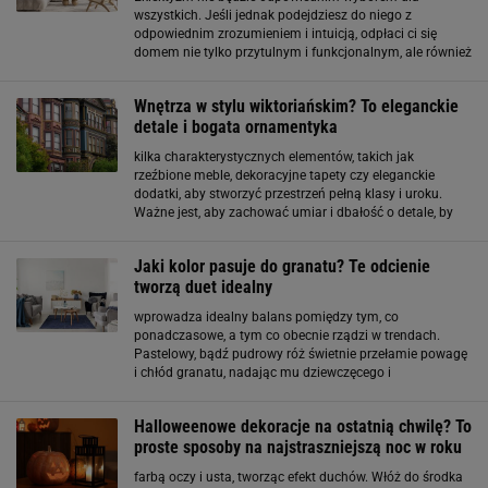
wszystkich. Jeśli jednak podejdziesz do niego z
odpowiednim zrozumieniem i intuicją, odpłaci ci się
domem nie tylko przytulnym i funkcjonalnym, ale również
pięknym jak dzieło sztuki samo dla siebie - bo kto
powiedział, że własnego salonu nie możesz
Wnętrza w stylu wiktoriańskim? To eleganckie
detale i bogata ornamentyka
kilka charakterystycznych elementów, takich jak
rzeźbione meble, dekoracyjne tapety czy eleganckie
dodatki, aby stworzyć przestrzeń pełną klasy i uroku.
Ważne jest, aby zachować umiar i dbałość o detale, by
wnętrze nie stało się przytłaczające. Zobacz także: Styl
eklektyczny - jak wprowadzić go do swojego wnętrza
Jaki kolor pasuje do granatu? Te odcienie
tworzą duet idealny
wprowadza idealny balans pomiędzy tym, co
ponadczasowe, a tym co obecnie rządzi w trendach.
Pastelowy, bądź pudrowy róż świetnie przełamie powagę
i chłód granatu, nadając mu dziewczęcego i
artystycznego charakteru. Przeczytaj także: Styl
eklektyczny w kuchni. Mieszaj aranżacje tak, jak lubisz
Halloweenowe dekoracje na ostatnią chwilę? To
proste sposoby na najstraszniejszą noc w roku
farbą oczy i usta, tworząc efekt duchów. Włóż do środka