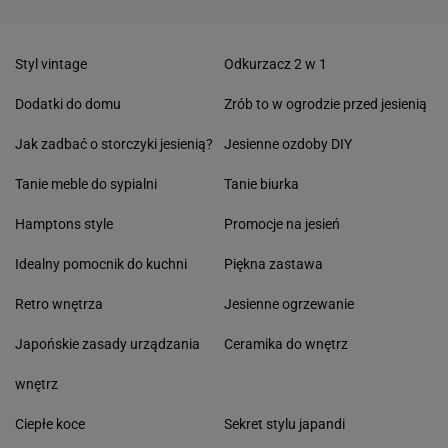
Styl vintage
Odkurzacz 2 w 1
Dodatki do domu
Zrób to w ogrodzie przed jesienią
Jak zadbać o storczyki jesienią?
Jesienne ozdoby DIY
Tanie meble do sypialni
Tanie biurka
Hamptons style
Promocje na jesień
Idealny pomocnik do kuchni
Piękna zastawa
Retro wnętrza
Jesienne ogrzewanie
Japońskie zasady urządzania
Ceramika do wnętrz
wnętrz
Ciepłe koce
Sekret stylu japandi