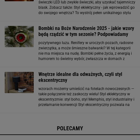
świeczki LED lub zwykłe świeczki, aby uzyskać tajemniczy
blask. Zobacz także: Styl eklektyczny - jak wprowadzić go
do swojego wnętrza? To wystrój pełen unikalnego stylu
Bombki na Boże Narodzenie 2025 - jakie wzory
będą rządzić w tym sezonie? Podpowiadamy
pozytywnego luzu. Renifery w uroczych pozach, radosne
zwierzątka, a może śmieszne bałwanki? W tej kategorii
nie ma miejsca na nudę. Bombki pełne życia, z energią i
humorem to świetny wybór, zwłaszcza w domach z
dziećmi. szczególnie dobrze dogadają się ze stylem
eklektycznym.
Wnętrze idealne dla odważnych, czyli styl
ekscentryczny
wzorach możemy umieścić na fotelach nowoczesnych —
takie połączenie też zaskoczy wielu! Styl eklektyczny w
ekscentryzmie: styl boho, styl Memphis, styl industrialny i
przełamanie konwencji Styl ekscentryczny pozwala na
swobodne łączenie różnych epok i nurtów. Można
zestawić barokową szafę
POLECAMY