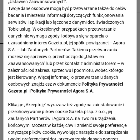
„Ustawień Zaawansowanych”.
STYL EKLEKTYCZNY SALON
STYL EKLEKTYCZNY WNĘTRZA
Twoje dane osobowe mogą być przetwarzane także do celów
badania i mierzenia informacji dotyczących funkcjonowania
serwisów i aplikacji lub łączone z danymi dot. świadczonych
Tobie usług. W określonych przypadkach przetwarzanie
danych nie wymaga zgody i odbywa się w oparciu o
POPULARNE
NAJNOWSZE
uzasadniony interes Gazeta.pl, jej spółki powiązanej – Agora
S.A. – lub Zaufanych Partnerów. Takiemu przetwarzaniu
Fotopułapka przyłapie każdego, kto odwiedza
możesz się sprzeciwić, przechodząc do „Ustawień
ogród w nocy. I sarnę, i złodzieja
Zaawansowanych” lub przez kontakt z administratorem – w
zależności od zakresu sprzeciwu i podmiotu, wobec którego
jest kierowany. Więcej informacji o przetwarzaniu danych
Vintage gramofony wracają do łask. Polacy na
osobowych znajdziesz w dokumencie
Polityka Prywatności
nowo pokochali vinyle
Gazeta.pl
i
Polityka Prywatności Agora S.A.
Klikając „Akceptuję” wyrażasz też zgodę na zainstalowanie i
Wróciła do prowadzenia samochodu po 12-
letniej przerwie. Mówi, co pomogło jej
przechowywanie plików cookie Gazeta.pl sp. z o.o., jej
przełamać strach
Zaufanych Partnerów i Agora S.A. na Twoim urządzeniu
MATERIAŁ PROMOCYJNY
końcowym. Możesz w każdej chwili zmienić swoje preferencje
dotyczące plików cookie, wywołując narzędzie do zarządzania
Kochały je nasze babcie. Garnki żeliwne są
twoimi preferencjami dot. przetwarzania danych poprzez