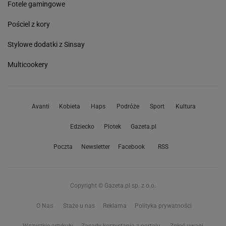
Fotele gamingowe
Pościel z kory
Stylowe dodatki z Sinsay
Multicookery
Avanti
Kobieta
Haps
Podróże
Sport
Kultura
Edziecko
Plotek
Gazeta.pl
Poczta
Newsletter
Facebook
RSS
Copyright © Gazeta.pl sp. z o.o.
O Nas
Staże u nas
Reklama
Polityka prywatności