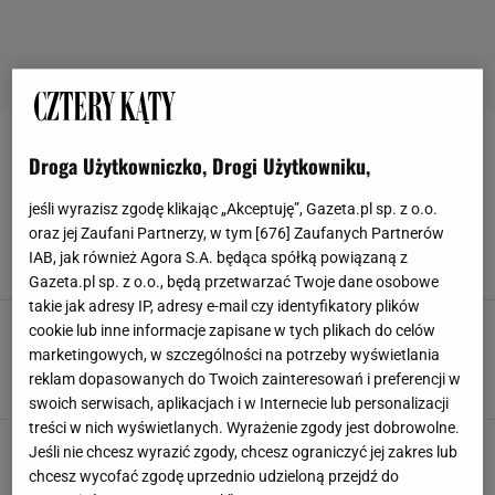
STYL EKLEKTYCZNY
Droga Użytkowniczko, Drogi Użytkowniku,
Styl eklektyczny w kuchni. Mieszaj aranżacje
jeśli wyrazisz zgodę klikając „Akceptuję”, Gazeta.pl sp. z o.o.
tak, jak lubisz
oraz jej Zaufani Partnerzy, w tym [
676
] Zaufanych Partnerów
ARANŻACJE WNĘTRZ
STYL EKLEKTYCZNY
IAB, jak również Agora S.A. będąca spółką powiązaną z
STYL EKLEKTYCZNY CECHY
STYL EKLEKTYCZNY SALON
Gazeta.pl sp. z o.o., będą przetwarzać Twoje dane osobowe
takie jak adresy IP, adresy e-mail czy identyfikatory plików
Styl eklektyczny - salon pełen kontrastów. Jak
cookie lub inne informacje zapisane w tych plikach do celów
go zaaranżować?
marketingowych, w szczególności na potrzeby wyświetlania
ARANŻACJA SALONU
ARANŻACJE WNĘTRZ
reklam dopasowanych do Twoich zainteresowań i preferencji w
SALON EKLEKTYCZNY INSPIRACJE
STYL EKLEKTYCZNY
swoich serwisach, aplikacjach i w Internecie lub personalizacji
treści w nich wyświetlanych. Wyrażenie zgody jest dobrowolne.
Styl eklektyczny, czyli jak stworzyć wnętrze,
Jeśli nie chcesz wyrazić zgody, chcesz ograniczyć jej zakres lub
które naprawdę odzwierciedla Ciebie
chcesz wycofać zgodę uprzednio udzieloną przejdź do
STYL EKLEKTYCZNY
STYL EKLEKTYCZNY CECHY