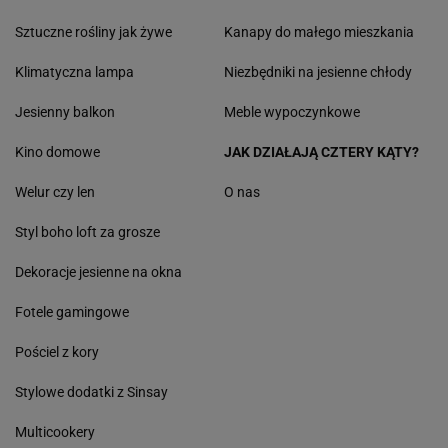
Sztuczne rośliny jak żywe
Kanapy do małego mieszkania
Klimatyczna lampa
Niezbędniki na jesienne chłody
Jesienny balkon
Meble wypoczynkowe
Kino domowe
JAK DZIAŁAJĄ CZTERY KĄTY?
Welur czy len
O nas
Styl boho loft za grosze
Dekoracje jesienne na okna
Fotele gamingowe
Pościel z kory
Stylowe dodatki z Sinsay
Multicookery