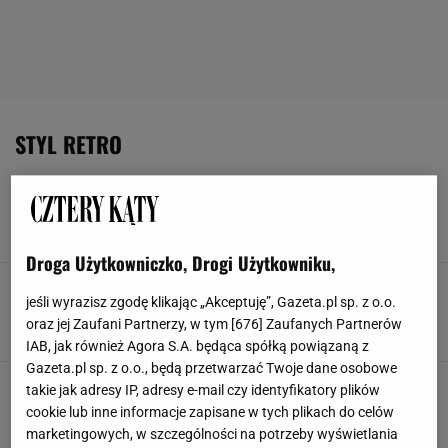
STYL RETRO
Retro wnętrza, czyli gdzie przeszłość spotyka
przyszłość. Jak stworzyć je za grosze?
ARANŻACJE WNĘTRZ
DODATKI DO DOMU
RETRO
STYL RETRO
Droga Użytkowniczko, Drogi Użytkowniku,
Wnętrza z duszą: moda na vintage i retro
jeśli wyrazisz zgodę klikając „Akceptuję”, Gazeta.pl sp. z o.o.
MEBLE RETRO
MEBLE VINTAGE I RETRO
STYL RETRO
oraz jej Zaufani Partnerzy, w tym [
676
] Zaufanych Partnerów
STYL RETRO WE WNĘTRZACH
IAB, jak również Agora S.A. będąca spółką powiązaną z
Gazeta.pl sp. z o.o., będą przetwarzać Twoje dane osobowe
Jak wpleść styl lat 70. do swoich wnętrz - czyli
takie jak adresy IP, adresy e-mail czy identyfikatory plików
pomysły na retro wystrój
cookie lub inne informacje zapisane w tych plikach do celów
DEKORACJE WNĘTRZ
LATA 70.
STYL RETRO
VINTAGE
marketingowych, w szczególności na potrzeby wyświetlania