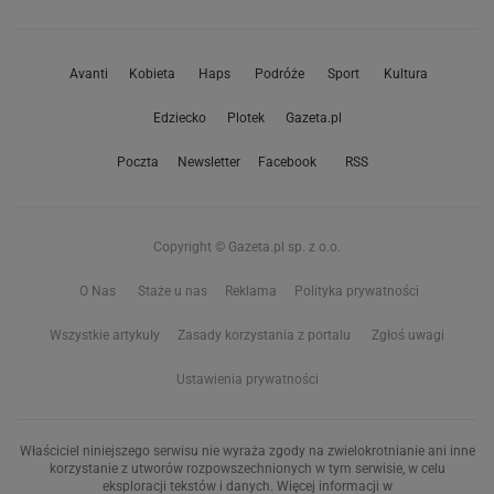
Avanti
Kobieta
Haps
Podróże
Sport
Kultura
Edziecko
Plotek
Gazeta.pl
Poczta
Newsletter
Facebook
RSS
Copyright © Gazeta.pl sp. z o.o.
O Nas
Staże u nas
Reklama
Polityka prywatności
Wszystkie artykuły
Zasady korzystania z portalu
Zgłoś uwagi
Ustawienia prywatności
Właściciel niniejszego serwisu nie wyraża zgody na zwielokrotnianie ani inne
korzystanie z utworów rozpowszechnionych w tym serwisie, w celu
eksploracji tekstów i danych. Więcej informacji w