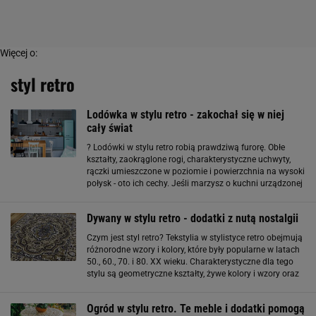
Więcej o:
styl retro
Lodówka w stylu retro - zakochał się w niej
cały świat
? Lodówki w stylu retro robią prawdziwą furorę. Obłe
kształty, zaokrąglone rogi, charakterystyczne uchwyty,
rączki umieszczone w poziomie i powierzchnia na wysoki
połysk - oto ich cechy. Jeśli marzysz o kuchni urządzonej
w stylu lat 50. czy 60., lodówka w stylu retro będzie
strzałem w dziesiątkę. Zamiast
Dywany w stylu retro - dodatki z nutą nostalgii
Czym jest styl retro? Tekstylia w stylistyce retro obejmują
różnorodne wzory i kolory, które były popularne w latach
50., 60., 70. i 80. XX wieku. Charakterystyczne dla tego
stylu są geometryczne kształty, żywe kolory i wzory oraz
inspiracje pop-artem. Dywany w stylu retro często
nawiązują
Ogród w stylu retro. Te meble i dodatki pomogą