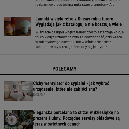
rozbrzmiewające tęskną nutą stare gramofony. Ale
uwaga: choć wyglądają niemal jak eksponaty z muzeum
techniki, na vintage są tylko
Lampki w stylu retro z Sinsay robią furorę.
Wyglądają jak z katalogu, a nie kosztują wiele
W świecie designu wnętrz trendy często zataczają koło, a
to, co kiedyś uznawane było za codzienność, dziś wraca
w roli stylowego akcentu. Tak właśnie dzieje się z
lampami w stylu retro, które stały się jednym z
najgorętszych wnętrzarskich hitów 2025 roku. Ich urok
tkwi w połączeniu nostalgii
POLECAMY
Cichy wentylator do sypialni - jak wybrać
urządzenie, które nie zakłóci snu?
REKLAMA
Elegancka porcelana to strzał w dziesiątkę na
prezent ślubny. Porządne serwisy obiadowe są
teraz w świetnych cenach