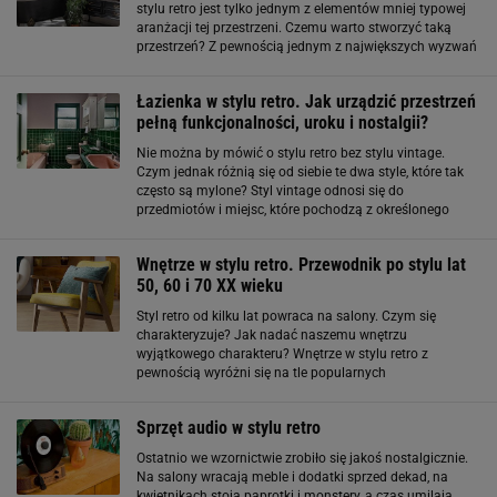
stylu retro jest tylko jednym z elementów mniej typowej
aranżacji tej przestrzeni. Czemu warto stworzyć taką
przestrzeń? Z pewnością jednym z największych wyzwań
w tym pomieszczeniu może być połączenie
funkcjonalności z estetyką. Komody i szafki
Łazienka w stylu retro. Jak urządzić przestrzeń
pełną funkcjonalności, uroku i nostalgii?
Nie można by mówić o stylu retro bez stylu vintage.
Czym jednak różnią się od siebie te dwa style, które tak
często są mylone? Styl vintage odnosi się do
przedmiotów i miejsc, które pochodzą z określonego
okresu w przeszłości, zazwyczaj oddalonego od
współczesności o minimum 30 lat
Wnętrze w stylu retro. Przewodnik po stylu lat
50, 60 i 70 XX wieku
Styl retro od kilku lat powraca na salony. Czym się
charakteryzuje? Jak nadać naszemu wnętrzu
wyjątkowego charakteru? Wnętrze w stylu retro z
pewnością wyróżni się na tle popularnych
minimalistycznych, czy "skandynawskich" projektów.
Retro czy vintage? Czy styl vintage to to samo co styl
Sprzęt audio w stylu retro
retro
Ostatnio we wzornictwie zrobiło się jakoś nostalgicznie.
Na salony wracają meble i dodatki sprzed dekad, na
kwietnikach stoją paprotki i monstery, a czas umilają...