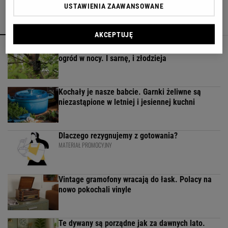
USTAWIENIA ZAAWANSOWANE
POPULARNE
NAJNOWSZE
AKCEPTUJĘ
Fotopułapka przyłapie każdego, kto odwiedza
ogród w nocy. I sarnę, i złodzieja
Kochały je nasze babcie. Garnki żeliwne są
niezastąpione w letniej i jesiennej kuchni
Dlaczego rezygnujemy z gotowania?
MATERIAŁ PROMOCYJNY
Vintage gramofony wracają do łask. Polacy na
nowo pokochali vinyle
Te dywany są porządne jak za dawnych lato.