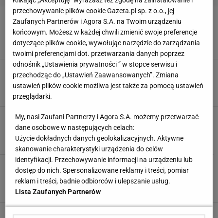
Klikając „Akceptuję” wyrażasz też zgodę na zainstalowanie i
przechowywanie plików cookie Gazeta.pl sp. z o.o., jej
Dywany w stylu PRL przeżywają swój renesans!
Zaufanych Partnerów i Agora S.A. na Twoim urządzeniu
Bogate wzornictwo robi wrażenie. A kolory?
końcowym. Możesz w każdej chwili zmienić swoje preferencje
Piękne
dotyczące plików cookie, wywołując narzędzie do zarządzania
ARANŻACJE WNĘTRZ
DEKORACJE
DYWANY
PRL
twoimi preferencjami dot. przetwarzania danych poprzez
odnośnik „Ustawienia prywatności ” w stopce serwisu i
5 kuchni w stylu retro. Jak powinna wyglądać
przechodząc do „Ustawień Zaawansowanych”. Zmiana
kuchnia retro?
ustawień plików cookie możliwa jest także za pomocą ustawień
ARANŻACJE KUCHNI
KUCHNIA
KUCHNIA RETRO
KUCHNIE
przeglądarki.
Jak urządzić kuchnię w stylu retro?
My, nasi Zaufani Partnerzy i Agora S.A. możemy przetwarzać
dane osobowe w następujących celach:
ARANŻACJE WNĘTRZ
INSPIRACJE
KUCHNIA
MEBLE KUCHENNE
Użycie dokładnych danych geolokalizacyjnych. Aktywne
skanowanie charakterystyki urządzenia do celów
identyfikacji. Przechowywanie informacji na urządzeniu lub
Mieszamy style: nowoczesne retro. Jak wyszło?
dostęp do nich. Spersonalizowane reklamy i treści, pomiar
ARANŻACJE WNĘTRZ
INSPIRACJE
MIESZKANIA
STYL RETRO
reklam i treści, badnie odbiorców i ulepszanie usług.
Lista Zaufanych Partnerów