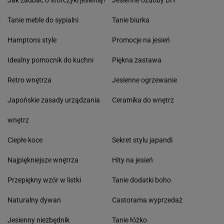
Jak zadbać o storczyki jesienią?
Jesienne ozdoby DIY
Tanie meble do sypialni
Tanie biurka
Hamptons style
Promocje na jesień
Idealny pomocnik do kuchni
Piękna zastawa
Retro wnętrza
Jesienne ogrzewanie
Japońskie zasady urządzania
Ceramika do wnętrz
wnętrz
Ciepłe koce
Sekret stylu japandi
Najpiękniejsze wnętrza
Hity na jesień
Przepiękny wzór w listki
Tanie dodatki boho
Naturalny dywan
Castorama wyprzedaż
Jesienny niezbędnik
Tanie łóżko