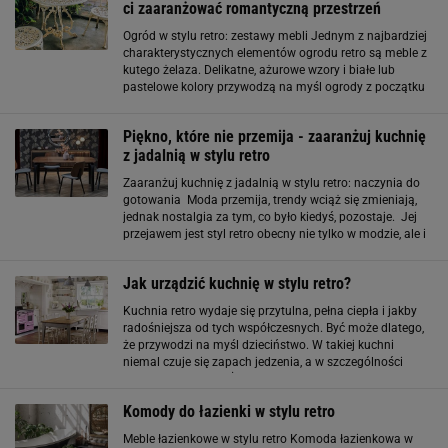
ci zaaranżować romantyczną przestrzeń
Ogród w stylu retro: zestawy mebli Jednym z najbardziej
charakterystycznych elementów ogrodu retro są meble z
kutego żelaza. Delikatne, ażurowe wzory i białe lub
pastelowe kolory przywodzą na myśl ogrody z początku
XX wieku. Krzesła i stoliki z tego materiału są nie tylko
piękne, ale i trwałe
Piękno, które nie przemija - zaaranżuj kuchnię
z jadalnią w stylu retro
Zaaranżuj kuchnię z jadalnią w stylu retro: naczynia do
gotowania Moda przemija, trendy wciąż się zmieniają,
jednak nostalgia za tym, co było kiedyś, pozostaje. Jej
przejawem jest styl retro obecny nie tylko w modzie, ale i
wnętrzach. Zwykle używamy tego określenia, kiedy
mówimy o aranżacjach
Jak urządzić kuchnię w stylu retro?
Kuchnia retro wydaje się przytulna, pełna ciepła i jakby
radośniejsza od tych współczesnych. Być może dlatego,
że przywodzi na myśl dzieciństwo. W takiej kuchni
niemal czuje się zapach jedzenia, a w szczególności
słodkich wypieków. Żeby urządzić kuchnię w stylu retro,
potrzebne będą stylizowane
Komody do łazienki w stylu retro
Meble łazienkowe w stylu retro Komoda łazienkowa w