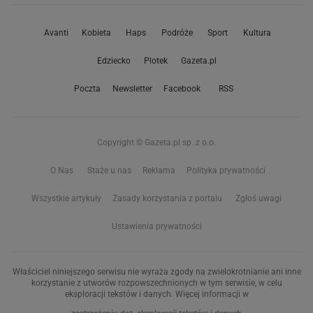
Avanti
Kobieta
Haps
Podróże
Sport
Kultura
Edziecko
Plotek
Gazeta.pl
Poczta
Newsletter
Facebook
RSS
Copyright © Gazeta.pl sp. z o.o.
O Nas
Staże u nas
Reklama
Polityka prywatności
Wszystkie artykuły
Zasady korzystania z portalu
Zgłoś uwagi
Ustawienia prywatności
Właściciel niniejszego serwisu nie wyraża zgody na zwielokrotnianie ani inne
korzystanie z utworów rozpowszechnionych w tym serwisie, w celu
eksploracji tekstów i danych. Więcej informacji w