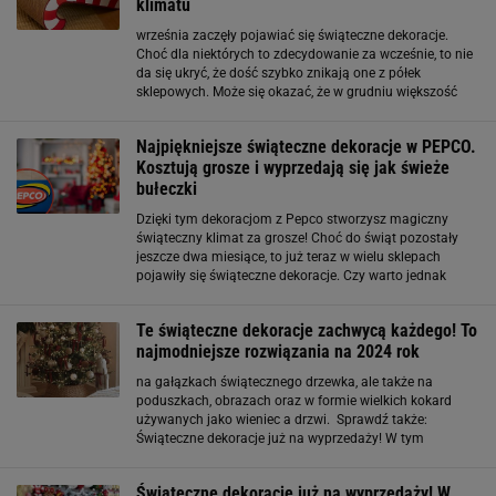
klimatu
września zaczęły pojawiać się świąteczne dekoracje.
Choć dla niektórych to zdecydowanie za wcześnie, to nie
da się ukryć, że dość szybko znikają one z półek
sklepowych. Może się okazać, że w grudniu większość
ciekawszych perełek będzie już wyprzedana. Myślę, że
właśnie tak stanie się z tym drapakiem
Najpiękniejsze świąteczne dekoracje w PEPCO.
Kosztują grosze i wyprzedają się jak świeże
bułeczki
Dzięki tym dekoracjom z Pepco stworzysz magiczny
świąteczny klimat za grosze! Choć do świąt pozostały
jeszcze dwa miesiące, to już teraz w wielu sklepach
pojawiły się świąteczne dekoracje. Czy warto jednak
kupować je już teraz? Doświadczenie z kilku poprzednich
lat jasno mówi
Te świąteczne dekoracje zachwycą każdego! To
najmodniejsze rozwiązania na 2024 rok
na gałązkach świątecznego drzewka, ale także na
poduszkach, obrazach oraz w formie wielkich kokard
używanych jako wieniec a drzwi. Sprawdź także:
Świąteczne dekoracje już na wyprzedaży! W tym
popularnym sklepie kupisz je za ułamek ceny Anielskie
włosy – czyli świąteczny powrót do przeszłości Anielskie
Świąteczne dekoracje już na wyprzedaży! W
włosy