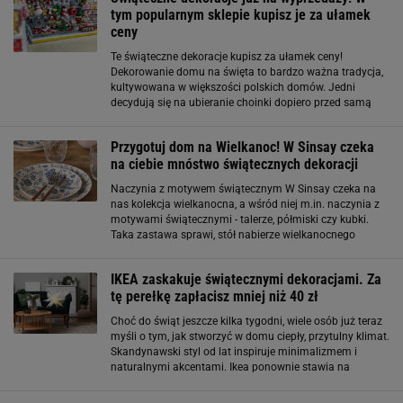
tym popularnym sklepie kupisz je za ułamek
ceny
Te świąteczne dekoracje kupisz za ułamek ceny!
Dekorowanie domu na święta to bardzo ważna tradycja,
kultywowana w większości polskich domów. Jedni
decydują się na ubieranie choinki dopiero przed samą
wigilią, inni zaś już w końcówce listopada rozkładają w
domu pierwsze dekoracje. Niezależnie
Przygotuj dom na Wielkanoc! W Sinsay czeka
na ciebie mnóstwo świątecznych dekoracji
Naczynia z motywem świątecznym W Sinsay czeka na
nas kolekcja wielkanocna, a wśród niej m.in. naczynia z
motywami świątecznymi - talerze, półmiski czy kubki.
Taka zastawa sprawi, stół nabierze wielkanocnego
charakteru, a urocze motywy wywołają uśmiech na
twarzy każdego. Potrawy tak podane podczas
IKEA zaskakuje świątecznymi dekoracjami. Za
tę perełkę zapłacisz mniej niż 40 zł
Choć do świąt jeszcze kilka tygodni, wiele osób już teraz
myśli o tym, jak stworzyć w domu ciepły, przytulny klimat.
Skandynawski styl od lat inspiruje minimalizmem i
naturalnymi akcentami. Ikea ponownie stawia na
eleganckie rozwiązania, które wprowadzają świąteczny
nastrój. Jedna z ich najnowszych