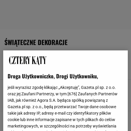
ŚWIĄTECZNE DEKORACJE
Ta gwiazda z IKEA znów robi furorę. Rok temu
zniknęła z półek w kilka dni
OZDOBY ŚWIĄTECZNE
WNĘTRZA
WYSTRÓJ WNĘTRZ
ŚWIĄTECZNE DEKORACJE
Droga Użytkowniczko, Drogi Użytkowniku,
Co zamiast tradycyjnej choinki w domu? Oto
jeśli wyrazisz zgodę klikając „Akceptuję”, Gazeta.pl sp. z o.o.
najpopularniejsza świąteczna alternatywa
oraz jej Zaufani Partnerzy, w tym [
676
] Zaufanych Partnerów
CHOINKA
DRZEWKO ŚWIĄTECZNE
OZDOBY ŚWIĄTECZNE
IAB, jak również Agora S.A. będąca spółką powiązaną z
PORADY
Gazeta.pl sp. z o.o., będą przetwarzać Twoje dane osobowe
takie jak adresy IP, adresy e-mail czy identyfikatory plików
Świąteczny skrzat - jak wykonać go
cookie lub inne informacje zapisane w tych plikach do celów
samodzielnie w domu?
marketingowych, w szczególności na potrzeby wyświetlania
BOMBKI
LAMPKI CHOINKOWE
OZDOBY ŚWIĄTECZNE