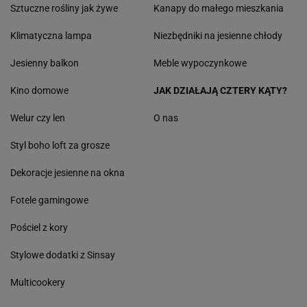
Sztuczne rośliny jak żywe
Kanapy do małego mieszkania
Klimatyczna lampa
Niezbędniki na jesienne chłody
Jesienny balkon
Meble wypoczynkowe
Kino domowe
JAK DZIAŁAJĄ CZTERY KĄTY?
Welur czy len
O nas
Styl boho loft za grosze
Dekoracje jesienne na okna
Fotele gamingowe
Pościel z kory
Stylowe dodatki z Sinsay
Multicookery