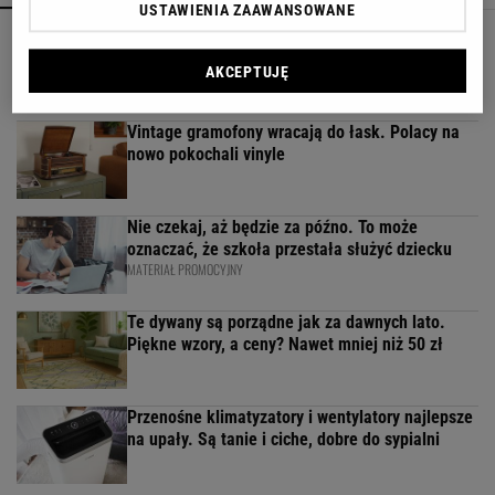
USTAWIENIA ZAAWANSOWANE
Kompaktowa bieżnia do małego mieszkania.
Ten sprzęt mieści się pod łóżko
AKCEPTUJĘ
Vintage gramofony wracają do łask. Polacy na
nowo pokochali vinyle
Nie czekaj, aż będzie za późno. To może
oznaczać, że szkoła przestała służyć dziecku
MATERIAŁ PROMOCYJNY
Te dywany są porządne jak za dawnych lato.
Piękne wzory, a ceny? Nawet mniej niż 50 zł
Przenośne klimatyzatory i wentylatory najlepsze
na upały. Są tanie i ciche, dobre do sypialni