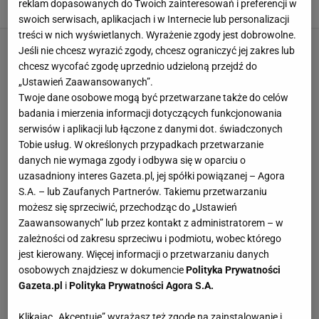
reklam dopasowanych do Twoich zainteresowań i preferencji w
ŚWIĄTECZNE DEKORACJE
swoich serwisach, aplikacjach i w Internecie lub personalizacji
treści w nich wyświetlanych. Wyrażenie zgody jest dobrowolne.
Jeśli nie chcesz wyrazić zgody, chcesz ograniczyć jej zakres lub
chcesz wycofać zgodę uprzednio udzieloną przejdź do
„Ustawień Zaawansowanych”.
Twoje dane osobowe mogą być przetwarzane także do celów
badania i mierzenia informacji dotyczących funkcjonowania
serwisów i aplikacji lub łączone z danymi dot. świadczonych
Tobie usług. W określonych przypadkach przetwarzanie
danych nie wymaga zgody i odbywa się w oparciu o
uzasadniony interes Gazeta.pl, jej spółki powiązanej – Agora
S.A. – lub Zaufanych Partnerów. Takiemu przetwarzaniu
możesz się sprzeciwić, przechodząc do „Ustawień
Zaawansowanych” lub przez kontakt z administratorem – w
zależności od zakresu sprzeciwu i podmiotu, wobec którego
jest kierowany. Więcej informacji o przetwarzaniu danych
osobowych znajdziesz w dokumencie
Polityka Prywatności
Gazeta.pl
i
Polityka Prywatności Agora S.A.
Klikając „Akceptuję” wyrażasz też zgodę na zainstalowanie i