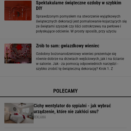
Spektakularne świąteczne ozdoby w szybkim
DIY
Sprawdzonym pomysłem na stworzenie wyjątkowych
świątecznych dekoracji jest pomalowanie kojarzących się
ze świętami szyszek czy liści ostrokrzewu na perłowe i
połyskujące odcienie. W prosty sposób, przy użyciu
pędzelka lub też poprzez zanurzenie tych elementów
bezpośrednio w puszce z farbą, można
Zrób to sam: gwiazdkowy wieniec
Ozdobny bożonarodzeniowy wieniec prezentuje się
równie dobrze na drzwiach wejściowych, jak i na ścianie
w salonie. Jak - za pomocą odpowiednich narzędzi -
szybko zrobić tę świąteczną dekorację? Krok 1. Z
pomalowanych na biało farbą w aerozolu gałązek
uformuj wianek, a całość owiń w dyskretny sposób
POLECAMY
Cichy wentylator do sypialni - jak wybrać
urządzenie, które nie zakłóci snu?
REKLAMA