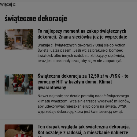
Więcej o:
świąteczne dekoracje
To najlepszy moment na zakup świątecznych
dekoracji. Znana sieciówka już je wyprzedaje
Brakuje ci świątecznych dekoracji? Udaj się do Action
Święta już za pasem. Jeśli wciąż brakuje ci bombek,
światełek albo innych ozdób na zbliżający się święta,
teraz jest doskonały czas, aby się w nie zaopatrzyć.
Dlaczego? Ponieważ już teraz, kilka sklepów wyprzedaje
swoje zimowe kolekcje, a
Świąteczna dekoracja za 12,50 zł w JYSK - to
coroczny HIT w każdym domu. Klimat
gwarantowany
Nawet najmniejsze detale potrafią nadać świątecznego
klimatu wnętrzom. Wcale nie trzeba wydawać milionów,
aby udekorować mieszkanie lub dom na święta. JYSK
wyprzedaje dekorację, która jest kwintesencją świąt.
Świąteczna dekoracja na wyprzedaży w JYSK. Kosztuje
grosze, a robi niesamowity efekt
Ten drapak wygląda jak świąteczna dekoracja.
Kot oszaleje z radości, a mieszkanie nabierze