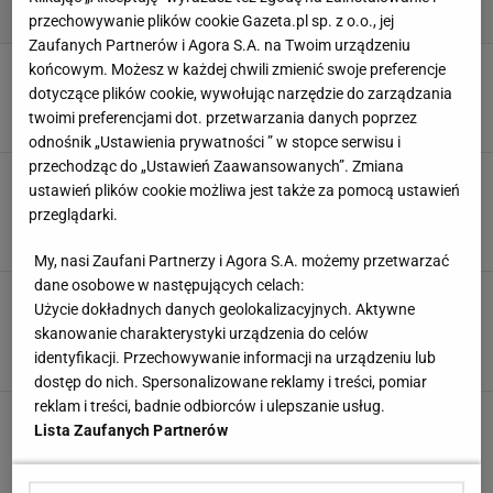
przechowywanie plików cookie Gazeta.pl sp. z o.o., jej
Zaufanych Partnerów i Agora S.A. na Twoim urządzeniu
Najpiękniejsze kubki z Pepco. Kosztują grosze,
końcowym. Możesz w każdej chwili zmienić swoje preferencje
a wyglądają jak małe dzieła sztuki
dotyczące plików cookie, wywołując narzędzie do zarządzania
KUBEK
KUBEK ŚWIĄTECZNY
PEPCO
ŚWIĄTECZNE DEKORACJE
twoimi preferencjami dot. przetwarzania danych poprzez
odnośnik „Ustawienia prywatności ” w stopce serwisu i
przechodząc do „Ustawień Zaawansowanych”. Zmiana
Te świąteczne dekoracje zachwycą każdego! To
ustawień plików cookie możliwa jest także za pomocą ustawień
najmodniejsze rozwiązania na 2024 rok
przeglądarki.
BOMBKI NA CHOINKĘ
ŚWIATEŁKA
ŚWIĄTECZNE DEKORACJE
ŚWIĘTA
My, nasi Zaufani Partnerzy i Agora S.A. możemy przetwarzać
dane osobowe w następujących celach:
Świąteczne dekoracje już na wyprzedaży! W
Użycie dokładnych danych geolokalizacyjnych. Aktywne
tym popularnym sklepie kupisz je za ułamek
skanowanie charakterystyki urządzenia do celów
ceny
identyfikacji. Przechowywanie informacji na urządzeniu lub
BOMBKI
BOMBKI NA CHOINKĘ
CHOINKA
ŚWIATEŁKA
dostęp do nich. Spersonalizowane reklamy i treści, pomiar
reklam i treści, badnie odbiorców i ulepszanie usług.
Lista Zaufanych Partnerów
POPULARNE
NAJNOWSZE