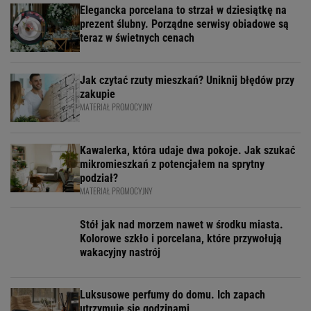
Elegancka porcelana to strzał w dziesiątkę na
prezent ślubny. Porządne serwisy obiadowe są
teraz w świetnych cenach
Jak czytać rzuty mieszkań? Uniknij błędów przy
zakupie
MATERIAŁ PROMOCYJNY
Kawalerka, która udaje dwa pokoje. Jak szukać
mikromieszkań z potencjałem na sprytny
podział?
MATERIAŁ PROMOCYJNY
Stół jak nad morzem nawet w środku miasta.
Kolorowe szkło i porcelana, które przywołują
wakacyjny nastrój
Luksusowe perfumy do domu. Ich zapach
utrzymuje się godzinami