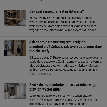
szafa to duża szafa Szafa w sypialni powinna być
pojemna i przestronna, taka, w
Czy szafa narożna jest praktyczna?
Zalety i wady szafy narożnej Jakie szafy narożne
wybieramy najczęściej? Wciąż prym wiodą modele
wolnostojące, które coraz częściej wyposażane są w
wygodne drzwi przesuwne. W niektórych sytuacjach
bardzo dobrze sprawdzają się też szafy wnękowe. W
rogu pomieszczenia zaś niepodzielnie królują szafy
Jak zaprojektować wnętrze szafy do
przedpokoju? Zobacz, jak wygląda przemyślany
projekt szafy
Od czego zacząć? Praktyczna i wygodna w użytkowaniu
szafa do przedpokoju Zanim zamówisz szafę na wymiar
albo wybierzesz gotowy model szafy Merkury Market,
spójrz na swoje potrzeby. Masz dużą rodzinę i milion
PROMOCJA NATYWNA
kurtek? A może żyjesz minimalistycznie i wystarczy Ci
drążek na płaszcze i mała półka
Szafy do przedpokoju: na co zwrócić uwagę
przy ich wybieraniu?
Szafy do przedpokoju są jednymi z ważniejszych
elementów w tym pomieszczeniu. Szczególnie istotna
jest w przypadku małych mieszkań z długimi