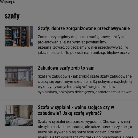
Więcej o:
szafy
Szafy: dobrze zorganizowane przechowywanie
Zanim przystąpimy do poszukiwań gotowej szafy lub
projektowania jej na wymiar, powinniśmy
przeanalizować, co będziemy w niej przechowywać i w
jakich ilościach. To pozwoli nam uniknąć błędów oraz z
góry zaplanować, jakiego typu wyposażenie szafy
będziemy musieli kupić. Same wieszaki
Zabudowa szafy zrób to sam
Szafa w zabudowie - jak zrobić szafę Szafy zabudowane
cieszą się ogromnym uznaniem. Są jednym z najchętniej
wykorzystywanych rozwiązań wnętrzarskich w
sypialniach, pokojach dziecięcych, garderobach, a nawet
łazienkach i kuchniach. Indywidualnie dopasowane
wymiary pozwalają na dostosowanie mebla
Szafa w sypialni - wolno stojąca czy w
zabudowie? Jaką szafę wybrać?
Szafa w sypialni jest bardzo wygodna. Chowamy w niej
nie tylko codzienne ubrania, ale także pościel czy koce, a
także nieużywaną o tej porze roku odzież. Czasami
mieści się też odkurzacz czy deska do prasowania. Dobra