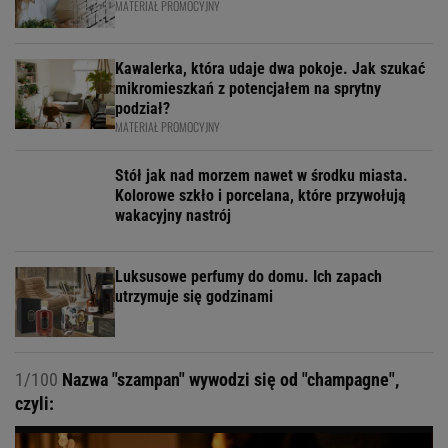
MATERIAŁ PROMOCYJNY
Kawalerka, która udaje dwa pokoje. Jak szukać
mikromieszkań z potencjałem na sprytny
podział?
MATERIAŁ PROMOCYJNY
Stół jak nad morzem nawet w środku miasta.
Kolorowe szkło i porcelana, które przywołują
wakacyjny nastrój
Luksusowe perfumy do domu. Ich zapach
utrzymuje się godzinami
1/100
Nazwa "szampan" wywodzi się od "champagne",
czyli: