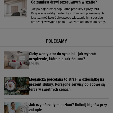
Co zamiast drzwi przesuwnych w szafie?
, aż po najbardziej popularne produkty z płyty MDF.
Oczywiście zaletą garderoby o drzwiach przesuwnych
jest też możliwość ciekawego włączenia ich sposobu
aranżacji w wygląd pokoju. Co zamiast drzwi do szafy?
Jakie są alternatywy dla szafy z drzwiami przesuwnymi?
Co zrobić, by mebel w sypialni lub przedpokoju pozostał
POLECAMY
Cichy wentylator do sypialni - jak wybrać
urządzenie, które nie zakłóci snu?
REKLAMA
Elegancka porcelana to strzał w dziesiątkę na
prezent ślubny. Porządne serwisy obiadowe są
teraz w świetnych cenach
Jak czytać rzuty mieszkań? Uniknij błędów przy
zakupie