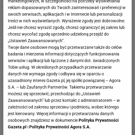
W dziale Szafy znajdziecie propozycje modnych i
marketingowych, w szczególności na potrzeby wyświetlania
reklam dopasowanych do Twoich zainteresowań i preferencji w
funkcjonalnych szaf, dostępnych w ofertach firm
swoich serwisach, aplikacjach i w Internecie lub personalizacji
sieciowych.
treści w nich wyświetlanych. Wyrażenie zgody jest dobrowolne.
Jeśli nie chcesz wyrazić zgody, chcesz ograniczyć jej zakres lub
Szafy: rodzaje szaf
chcesz wycofać zgodę uprzednio udzieloną przejdź do
Wybór szafy do domu lub mieszkania w dużej mierze
„Ustawień Zaawansowanych”.
Twoje dane osobowe mogą być przetwarzane także do celów
zależy od ilości miejsca, jakie można na nią przeznaczyć.
badania i mierzenia informacji dotyczących funkcjonowania
Dobrym rozwiązaniem są szafy na wymiar, które
serwisów i aplikacji lub łączone z danymi dot. świadczonych
pozwalają zagospodarować nawet najmniej ustawne
Tobie usług. W określonych przypadkach przetwarzanie
miejsca, w tym skosy. Do tego rodzaju szaf należą szafy
danych nie wymaga zgody i odbywa się w oparciu o
narożne, szafy wnękowe oraz innego rodzaju szafy pod
uzasadniony interes Gazeta.pl, jej spółki powiązanej – Agora
S.A. – lub Zaufanych Partnerów. Takiemu przetwarzaniu
zabudowę.
możesz się sprzeciwić, przechodząc do „Ustawień
Z lektury artykułów zamieszczanych na naszej stronie
Zaawansowanych” lub przez kontakt z administratorem – w
dowiecie się, czym kierować się przy wybieraniu szaf i jak
zależności od zakresu sprzeciwu i podmiotu, wobec którego
dobrze zaplanować szafę pod zabudowę, aby można
jest kierowany. Więcej informacji o przetwarzaniu danych
było w niej wygodnie przechowywać swoje rzeczy.
osobowych znajdziesz w dokumencie
Polityka Prywatności
Radzimy też, czy warto decydować się na szafę z
Gazeta.pl
i
Polityka Prywatności Agora S.A.
drzwiami przesuwnymi.