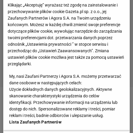
Klikając „Akceptuję” wyrażasz też zgodę na zainstalowanie i
Warto zaglądać na naszą stronę do działu Szafy.
przechowywanie plików cookie Gazeta.pl sp. z o.o., jej
Znajdziecie tu mnóstwo inspiracji i porad, które pomogą
Zaufanych Partnerów i Agora S.A. na Twoim urządzeniu
wam w doborze idealnej szafy, w pełni odpowiadającej
końcowym. Możesz w każdej chwili zmienić swoje preferencje
waszym potrzebom. Co więcej, będziecie na bieżąco z
dotyczące plików cookie, wywołując narzędzie do zarządzania
twoimi preferencjami dot. przetwarzania danych poprzez
propozycjami sklepów z meblami, a to znacznie ułatwi
odnośnik „Ustawienia prywatności ” w stopce serwisu i
wam poszukiwanie szafy.
przechodząc do „Ustawień Zaawansowanych”. Zmiana
ustawień plików cookie możliwa jest także za pomocą ustawień
Zobacz także:
przeglądarki.
Łóżka
Wyposażenie wnętrz
Wieszaki
Sypialnia
Schowki
My, nasi Zaufani Partnerzy i Agora S.A. możemy przetwarzać
Pościel
Metamorfozy
Lampa
Komody
Garderoby
dane osobowe w następujących celach:
Użycie dokładnych danych geolokalizacyjnych. Aktywne
skanowanie charakterystyki urządzenia do celów
SZAFY
identyfikacji. Przechowywanie informacji na urządzeniu lub
dostęp do nich. Spersonalizowane reklamy i treści, pomiar
"Sezon na" wymianę szafy. Najlepsze meble do
reklam i treści, badnie odbiorców i ulepszanie usług.
pokoju dzieci
Lista Zaufanych Partnerów
MEBLE DLA DZIECI
SZAFY