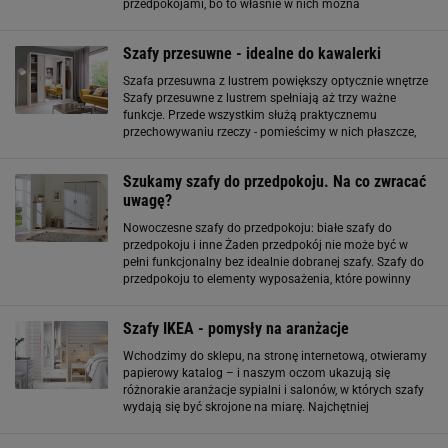
przedpokojami, bo to właśnie w nich można
zorganizować całkiem sporo dodatkowego miejsca do
przechowywania. Przedpokój, zarówno w domu, jak i w
Szafy przesuwne - idealne do kawalerki
mieszkaniu
Szafa przesuwna z lustrem powiększy optycznie wnętrze
Szafy przesuwne z lustrem spełniają aż trzy ważne
funkcje. Przede wszystkim służą praktycznemu
przechowywaniu rzeczy - pomieścimy w nich płaszcze,
kurtki, buty, a nawet walizki i torby podróżne. Oprócz tego
powiększą optycznie przestrzeń dzięki
Szukamy szafy do przedpokoju. Na co zwracać
uwagę?
Nowoczesne szafy do przedpokoju: białe szafy do
przedpokoju i inne Żaden przedpokój nie może być w
pełni funkcjonalny bez idealnie dobranej szafy. Szafy do
przedpokoju to elementy wyposażenia, które powinny
być nie tylko ładne i gustowne, ale przede wszystkim
praktyczne. Warto zdecydować
Szafy IKEA - pomysły na aranżacje
Wchodzimy do sklepu, na stronę internetową, otwieramy
papierowy katalog – i naszym oczom ukazują się
różnorakie aranżacje sypialni i salonów, w których szafy
wydają się być skrojone na miarę. Najchętniej
przenieślibyśmy całe pokazowe wnętrze do swojego
mieszkania, bo wtedy dokładnie wiedzielibyśmy