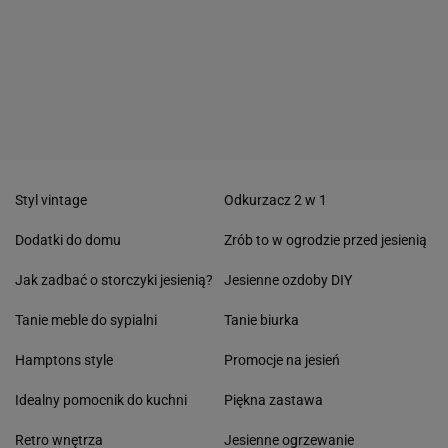
Styl vintage
Odkurzacz 2 w 1
Dodatki do domu
Zrób to w ogrodzie przed jesienią
Jak zadbać o storczyki jesienią?
Jesienne ozdoby DIY
Tanie meble do sypialni
Tanie biurka
Hamptons style
Promocje na jesień
Idealny pomocnik do kuchni
Piękna zastawa
Retro wnętrza
Jesienne ogrzewanie