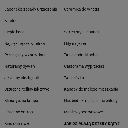
Japońskie zasady urządzania
Ceramika do wnętrz
wnętrz
Ciepłe koce
Sekret stylu japandi
Najpiękniejsze wnętrza
Hity na jesień
Przepiękny wzór w listki
Tanie dodatki boho
Naturalny dywan
Castorama wyprzedaż
Jesienny niezbędnik
Tanie łóżko
Sztuczne rośliny jak żywe
Kanapy do małego mieszkania
Klimatyczna lampa
Niezbędniki na jesienne chłody
Jesienny balkon
Meble wypoczynkowe
Kino domowe
JAK DZIAŁAJĄ CZTERY KĄTY?