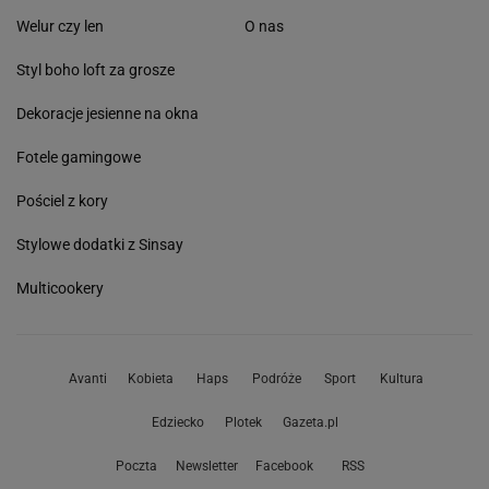
Welur czy len
O nas
Styl boho loft za grosze
Dekoracje jesienne na okna
Fotele gamingowe
Pościel z kory
Stylowe dodatki z Sinsay
Multicookery
Avanti
Kobieta
Haps
Podróże
Sport
Kultura
Edziecko
Plotek
Gazeta.pl
Poczta
Newsletter
Facebook
RSS