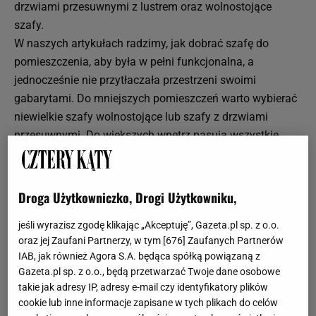
drzwiami przesuwnymi z lustrem oraz wolnostojące
szafy.
W naszych artykułach radzimy, jak dobrać szafę do
pomieszczenia, aby była w pełni funkcjonalna, a
jednocześnie nie przytłaczała przestrzeni swoimi
gabarytami. Do mniejszych pomieszczeń warto wybierać
niewielkie szafy wolnostojące lub szafy z drzwiami
przesuwnymi. Do większych wnętrz pasują wszystkie
rodzaje szaf.
Szafy: szafy z sieciówek
Droga Użytkowniczko, Drogi Użytkowniku,
Szaf najczęściej szukamy w sklepach sieciowych. Bardzo
jeśli wyrazisz zgodę klikając „Akceptuję”, Gazeta.pl sp. z o.o.
popularnym rozwiązaniem od jakiegoś czasu są szafy
oraz jej Zaufani Partnerzy, w tym [
676
] Zaufanych Partnerów
PAX z IKEA, jednak równie chętnie kupujemy szafy JYSK,
IAB, jak również Agora S.A. będąca spółką powiązaną z
szafy Black Red White, szafy AGATA MEBLE oraz szafy
Gazeta.pl sp. z o.o., będą przetwarzać Twoje dane osobowe
BODZIO. Bogaty wybór szaf dostępnych w tych sklepach
takie jak adresy IP, adresy e-mail czy identyfikatory plików
sprawia, że ich produkty są niezwykle pożądane.
cookie lub inne informacje zapisane w tych plikach do celów