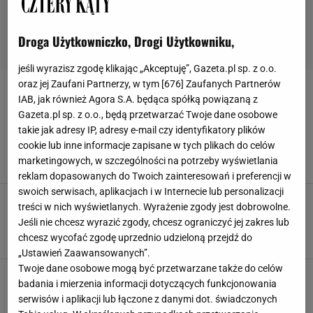
Droga Użytkowniczko, Drogi Użytkowniku,
jeśli wyrazisz zgodę klikając „Akceptuję”, Gazeta.pl sp. z o.o.
oraz jej Zaufani Partnerzy, w tym [
676
] Zaufanych Partnerów
TEMPERATURA
IAB, jak również Agora S.A. będąca spółką powiązaną z
Gazeta.pl sp. z o.o., będą przetwarzać Twoje dane osobowe
Pierzesz ubrania w 40 stopniach? Przestań,
takie jak adresy IP, adresy e-mail czy identyfikatory plików
jeśli nie chcesz przepłacać za prąd
cookie lub inne informacje zapisane w tych plikach do celów
EKOLOGICZNE PRANIE
PORADY
PRANIE
PRANIE ODZIEŻY
marketingowych, w szczególności na potrzeby wyświetlania
reklam dopasowanych do Twoich zainteresowań i preferencji w
swoich serwisach, aplikacjach i w Internecie lub personalizacji
Jaka temperatura w domu będzie odpowiednia?
treści w nich wyświetlanych. Wyrażenie zgody jest dobrowolne.
Zależy to od wielu czynników
Jeśli nie chcesz wyrazić zgody, chcesz ograniczyć jej zakres lub
JAKA TEMPERATURA W DOMU
OGRZEWANIE DOMU
PORADY
chcesz wycofać zgodę uprzednio udzieloną przejdź do
TEMPERATURA
„Ustawień Zaawansowanych”.
Twoje dane osobowe mogą być przetwarzane także do celów
badania i mierzenia informacji dotyczących funkcjonowania
serwisów i aplikacji lub łączone z danymi dot. świadczonych