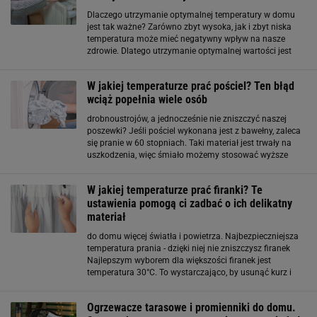
Dlaczego utrzymanie optymalnej temperatury w domu
jest tak ważne? Zarówno zbyt wysoka, jak i zbyt niska
temperatura może mieć negatywny wpływ na nasze
zdrowie. Dlatego utrzymanie optymalnej wartości jest
bardzo ważne. Zbyt wysoka temperatura wysusza
powietrze w domu, co sprzyja wysychaniu śluzówki
W jakiej temperaturze prać pościel? Ten błąd
wciąż popełnia wiele osób
drobnoustrojów, a jednocześnie nie zniszczyć naszej
poszewki? Jeśli pościel wykonana jest z bawełny, zaleca
się pranie w 60 stopniach. Taki materiał jest trwały na
uszkodzenia, więc śmiało możemy stosować wyższe
temperatury, które skutecznie zlikwidują zalegające tam
bakterie, solidnie wyczyszczą pościel
W jakiej temperaturze prać firanki? Te
ustawienia pomogą ci zadbać o ich delikatny
materiał
do domu więcej światła i powietrza. Najbezpieczniejsza
temperatura prania - dzięki niej nie zniszczysz firanek
Najlepszym wyborem dla większości firanek jest
temperatura 30°C. To wystarczająco, by usunąć kurz i
lekkie zabrudzenia, a jednocześnie na tyle delikatnie, by
nie uszkodzić tkaniny. W przypadku
Ogrzewacze tarasowe i promienniki do domu.