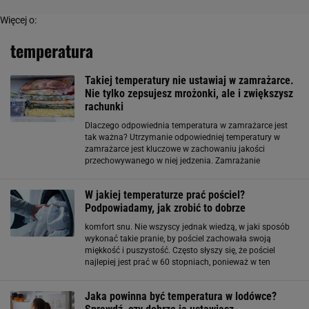
Więcej o:
temperatura
Takiej temperatury nie ustawiaj w zamrażarce.
Nie tylko zepsujesz mrożonki, ale i zwiększysz
rachunki
Dlaczego odpowiednia temperatura w zamrażarce jest
tak ważna? Utrzymanie odpowiedniej temperatury w
zamrażarce jest kluczowe w zachowaniu jakości
przechowywanego w niej jedzenia. Zamrażanie
produktów hamuje rozwój bakterii i mikroorganizmów, co
zapobiega ich psuciu się, a także utracie cennych
W jakiej temperaturze prać pościel?
Podpowiadamy, jak zrobić to dobrze
komfort snu. Nie wszyscy jednak wiedzą, w jaki sposób
wykonać takie pranie, by pościel zachowała swoją
miękkość i puszystość. Często słyszy się, że pościel
najlepiej jest prać w 60 stopniach, ponieważ w ten
sposób się ją lepiej odkazi i tym samym zadba o to, by
była czysta. Tak naprawdę wysoka temperatura
Jaka powinna być temperatura w lodówce?