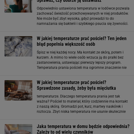
Sprawdź, czy dobrze ją ustawiasz
Odpowiednio ustawiona temperatura w lodówce pozwala
zachować świeżość przechowywanych w niej produktów.
Nie może być zbyt wysoka, gdyż prowadzi to do
namnażania się bakterii i szybkiego psucia się żywności.
Jaką temperaturę ustawić? Podpowiadamy. Jaka
powinna być temperatura w lodówce? Aby żywność
W jakiej temperaturze prać pościel? Ten jeden
błąd popełnia większość osób
Śpisz w niej każdej nocy. Ma kontakt ze skórą, potem i
kurzem. A mimo to wiele osób wrzuca ją do pralki bez
zastanowienia, ustawiając pierwszy lepszy program.
Temperatura prania pościeli ma ogromne znaczenie nie
tylko dla jej trwałości, ale przede wszystkim dla zdrowia.
Warto wiedzieć
W jakiej temperaturze prać pościel?
Sprawdzone zasady, żeby była mięciutka
temperaturze. Dlaczego temperatura prania jest tak
ważna? Pościel to materiał, który codziennie ma kontakt
z naszą skórą. Gromadzi pot, kurz, martwy naskórek i
roztocza. Zbyt niska temperatura nie usunie skutecznie
drobnoustrojów, natomiast zbyt wysoka może uszkodzić
włókna materiału i skrócić jego żywotność
Jaka temperatura w domu będzie odpowiednia?
Zależy to od wielu czynników