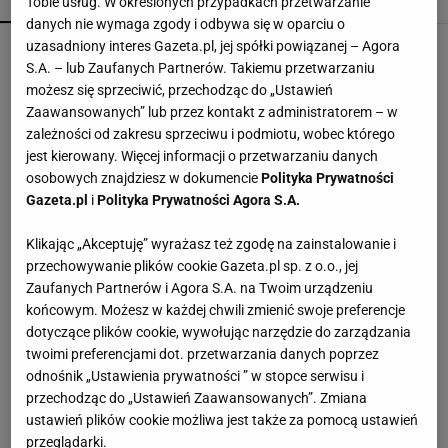
POPULARNE
NAJNOWSZE
Tobie usług. W określonych przypadkach przetwarzanie
danych nie wymaga zgody i odbywa się w oparciu o
uzasadniony interes Gazeta.pl, jej spółki powiązanej – Agora
Przenośne klimatyzatory i wentylatory najlepsze
na upały. Są tanie i ciche, dobre do sypialni
S.A. – lub Zaufanych Partnerów. Takiemu przetwarzaniu
możesz się sprzeciwić, przechodząc do „Ustawień
Zaawansowanych” lub przez kontakt z administratorem – w
Te dywany są porządne jak za dawnych lato.
zależności od zakresu sprzeciwu i podmiotu, wobec którego
Piękne wzory, a ceny? Nawet mniej niż 50 zł
jest kierowany. Więcej informacji o przetwarzaniu danych
osobowych znajdziesz w dokumencie
Polityka Prywatności
Gazeta.pl
i
Polityka Prywatności Agora S.A.
Lato jest piękniejsze, kiedy zostawia po sobie
tylko dobre wspomnienia, a nie ślady na skórze
Klikając „Akceptuję” wyrażasz też zgodę na zainstalowanie i
MATERIAŁ PROMOCYJNY
przechowywanie plików cookie Gazeta.pl sp. z o.o., jej
Zaufanych Partnerów i Agora S.A. na Twoim urządzeniu
W Sinsay zostały ostatnie sztuki - te firany za 25
końcowym. Możesz w każdej chwili zmienić swoje preferencje
zł odmieniły mój salon
dotyczące plików cookie, wywołując narzędzie do zarządzania
twoimi preferencjami dot. przetwarzania danych poprzez
odnośnik „Ustawienia prywatności ” w stopce serwisu i
Ta luksusowa enklawa na Phuket była kiedyś
przechodząc do „Ustawień Zaawansowanych”. Zmiana
kopalnią cyny. Jak "blizna" na mapie wyspy stała
ustawień plików cookie możliwa jest także za pomocą ustawień
się rajem?
przeglądarki.