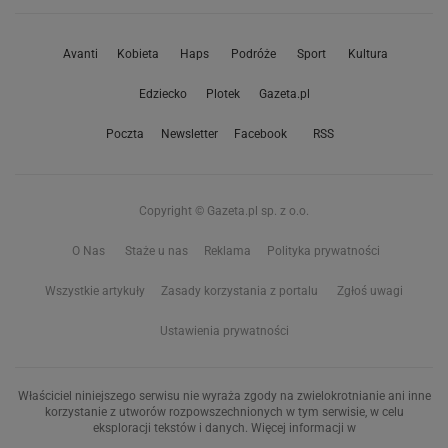
Avanti
Kobieta
Haps
Podróże
Sport
Kultura
Edziecko
Plotek
Gazeta.pl
Poczta
Newsletter
Facebook
RSS
Copyright © Gazeta.pl sp. z o.o.
O Nas
Staże u nas
Reklama
Polityka prywatności
Wszystkie artykuły
Zasady korzystania z portalu
Zgłoś uwagi
Ustawienia prywatności
Właściciel niniejszego serwisu nie wyraża zgody na zwielokrotnianie ani inne
korzystanie z utworów rozpowszechnionych w tym serwisie, w celu
eksploracji tekstów i danych. Więcej informacji w