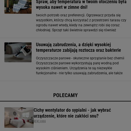
Spraw, aby temperatura w twoim otoczeniu była
wysoka nawet w zimne dni!
twoich potrzeb oraz preferencji. Ogrzewacz przyda się
wszystkim, którzy chcą korzystać z przestrzeni tarasu czy
ogrodu nawet wtedy, kiedy na zewnątrz robi się coraz
chłodniej. Sprzęt taki świetnie sprawdzi się również
podczas różnego typu imprez, organizowanych na
dworze, gdy wieczorem temperatura
Usuwają zabrudzenia, a dzięki wysokiej
temperaturze zabijają roztocza oraz bakterie
Oczyszczacze parowe - skuteczne sprzątanie bez chemii
Oczyszczacze parowe wykorzystują parę wodną pod
wysokim ciśnieniem. Urządzenia te są niezwykle
funkcjonalne - nie tylko usuwają zabrudzenia, ale także
dzięki wysokiej temperaturze zabijają roztocza oraz
bakterie. Większość z tych produktów ma w
POLECAMY
Cichy wentylator do sypialni - jak wybrać
urządzenie, które nie zakłóci snu?
REKLAMA