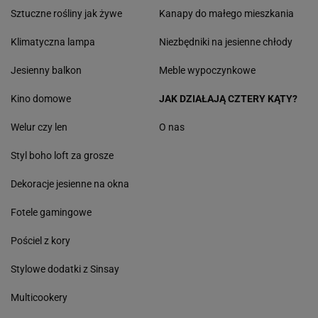
Sztuczne rośliny jak żywe
Kanapy do małego mieszkania
Klimatyczna lampa
Niezbędniki na jesienne chłody
Jesienny balkon
Meble wypoczynkowe
Kino domowe
JAK DZIAŁAJĄ CZTERY KĄTY?
Welur czy len
O nas
Styl boho loft za grosze
Dekoracje jesienne na okna
Fotele gamingowe
Pościel z kory
Stylowe dodatki z Sinsay
Multicookery