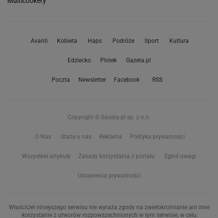
Multicookery
Avanti
Kobieta
Haps
Podróże
Sport
Kultura
Edziecko
Plotek
Gazeta.pl
Poczta
Newsletter
Facebook
RSS
Copyright © Gazeta.pl sp. z o.o.
O Nas
Staże u nas
Reklama
Polityka prywatności
Wszystkie artykuły
Zasady korzystania z portalu
Zgłoś uwagi
Ustawienia prywatności
Właściciel niniejszego serwisu nie wyraża zgody na zwielokrotnianie ani inne
korzystanie z utworów rozpowszechnionych w tym serwisie, w celu