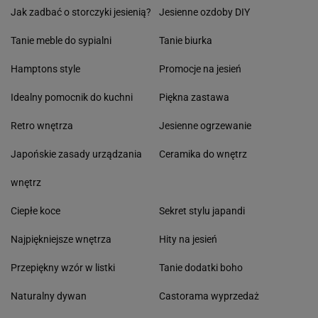
Jak zadbać o storczyki jesienią?
Jesienne ozdoby DIY
Tanie meble do sypialni
Tanie biurka
Hamptons style
Promocje na jesień
Idealny pomocnik do kuchni
Piękna zastawa
Retro wnętrza
Jesienne ogrzewanie
Japońskie zasady urządzania
Ceramika do wnętrz
wnętrz
Ciepłe koce
Sekret stylu japandi
Najpiękniejsze wnętrza
Hity na jesień
Przepiękny wzór w listki
Tanie dodatki boho
Naturalny dywan
Castorama wyprzedaż