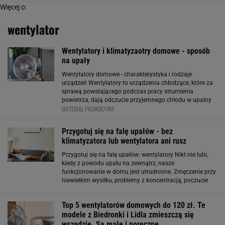
Więcej o:
wentylator
Wentylatory i klimatyzaotry domowe - sposób
na upały
Wentylatory domowe - charakterystyka i rodzaje
urządzeń Wentylatory to urządzenia chłodzące, które za
sprawą powstającego podczas pracy strumienia
powietrza, dają odczucie przyjemnego chłodu w upalny
MATERIAŁ PROMOCYJNY
dzień. Wyróżnia się wentylatory stojące - wiatraki
domowe, które sprawdzą się w dużych
Przygotuj się na falę upałów - bez
klimatyzatora lub wentylatora ani rusz
Przygotuj się na falę upałów: wentylatory Nikt nie lubi,
kiedy z powodu upału na zewnątrz, nasze
funkcjonowanie w domu jest utrudnione. Zmęczenie przy
niewielkim wysiłku, problemy z koncentracją, poczucie
senności - wszystko to zaczyna nam doskwierać, kiedy
temperatura szybuje w górę. Na szczęście
Top 5 wentylatorów domowych do 120 zł. Te
modele z Biedronki i Lidla zmieszczą się
wszędzie. Są małe i poręczne