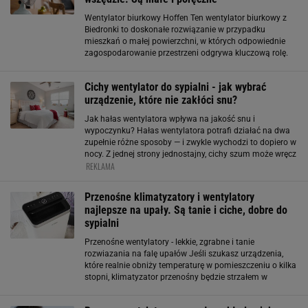
Wentylator biurkowy Hoffen Ten wentylator biurkowy z
Biedronki to doskonałe rozwiązanie w przypadku
mieszkań o małej powierzchni, w których odpowiednie
zagospodarowanie przestrzeni odgrywa kluczową rolę.
Jego małe rozmiary sprawiają, że możesz postawić go
na biurku, gdzie nie będzie zawadzał. Model
Cichy wentylator do sypialni - jak wybrać
urządzenie, które nie zakłóci snu?
Jak hałas wentylatora wpływa na jakość snu i
wypoczynku? Hałas wentylatora potrafi działać na dwa
zupełnie różne sposoby — i zwykle wychodzi to dopiero w
nocy. Z jednej strony jednostajny, cichy szum może wręcz
REKLAMA
pomagać zasnąć. Trochę jak tło, które odcina nas od
innych dźwięków z mieszkania
Przenośne klimatyzatory i wentylatory
najlepsze na upały. Są tanie i ciche, dobre do
sypialni
Przenośne wentylatory - lekkie, zgrabne i tanie
rozwiazania na falę upałów Jeśli szukasz urządzenia,
które realnie obniży temperaturę w pomieszczeniu o kilka
stopni, klimatyzator przenośny będzie strzałem w
dziesiątkę. To kompaktowe urządzenie, które możesz
dowolnie przesuwać między salonem a