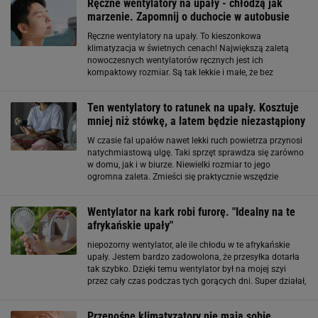
Ręczne wentylatory na upały - chłodzą jak
marzenie. Zapomnij o duchocie w autobusie
Ręczne wentylatory na upały. To kieszonkowa
klimatyzacja w świetnych cenach! Największą zaletą
nowoczesnych wentylatorów ręcznych jest ich
kompaktowy rozmiar. Są tak lekkie i małe, że bez
problemu zmieszczą się w damskiej torebce, nerce czy
kieszeni plecaka. Projektanci zadbali o to, by urządzenia
Ten wentylatory to ratunek na upały. Kosztuje
mniej niż stówkę, a latem będzie niezastąpiony
W czasie fal upałów nawet lekki ruch powietrza przynosi
natychmiastową ulgę. Taki sprzęt sprawdza się zarówno
w domu, jak i w biurze. Niewielki rozmiar to jego
ogromna zaleta. Zmieści się praktycznie wszędzie
Jednym z największych atutów wentylatora Vesta jest
jego kompaktowa konstrukcja
Wentylator na kark robi furorę. "Idealny na te
afrykańskie upały"
niepozorny wentylator, ale ile chłodu w te afrykańskie
upały. Jestem bardzo zadowolona, że przesyłka dotarła
tak szybko. Dzięki temu wentylator był na mojej szyi
przez cały czas podczas tych gorących dni. Super działał,
nie potrzebował częstego ładowania. A trzystopniowa
regulacja nawiewu pozwala dostosować
Przenośne klimatyzatory nie mają sobie