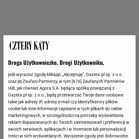
WENTYLATOR
To urządzenie pojawia się w coraz większej
Droga Użytkowniczko, Drogi Użytkowniku,
liczbie mieszkań. Jest niezastąpione podczas
upału
jeśli wyrazisz zgodę klikając „Akceptuję”, Gazeta.pl sp. z o.o.
KLIMATYZATOR
MEDIA EXPERT
WENTYLATOR
WIATRAK
oraz jej Zaufani Partnerzy, w tym [
676
] Zaufanych Partnerów
IAB, jak również Agora S.A. będąca spółką powiązaną z
Przenośne klimatyzatory nie mają sobie
Gazeta.pl sp. z o.o., będą przetwarzać Twoje dane osobowe
równych w upały. Ten chłodzący kark jest
takie jak adresy IP, adresy e-mail czy identyfikatory plików
idealny na wakacje
cookie lub inne informacje zapisane w tych plikach do celów
KLIMATYZATOR
WENTYLATOR
marketingowych, w szczególności na potrzeby wyświetlania
reklam dopasowanych do Twoich zainteresowań i preferencji w
Ręczne wentylatory na upały - chłodzą jak
swoich serwisach, aplikacjach i w Internecie lub personalizacji
marzenie. Zapomnij o duchocie w autobusie
treści w nich wyświetlanych. Wyrażenie zgody jest dobrowolne.
KLIMATYZACJA
WENTYLATOR
WIATRAKI