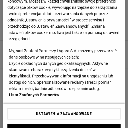
końcowym. Możesz w każdej chwili zmienić swoje preferencje
dotyczące plików cookie, wywołując narzędzie do zarządzania
twoimi preferencjami dot. przetwarzania danych poprzez
Przenośne klimatyzatory i wentylatory
odnośnik „Ustawienia prywatności ” w stopce serwisu i
najlepsze na upały. Są tanie i ciche, dobre do
sypialni
przechodząc do „Ustawień Zaawansowanych”. Zmiana
ustawień plików cookie możliwa jest także za pomocą ustawień
WENTYLATOR
przeglądarki.
Przygotuj się na falę upałów - bez
My, nasi Zaufani Partnerzy i Agora S.A. możemy przetwarzać
klimatyzatora lub wentylatora ani rusz
dane osobowe w następujących celach:
KLIMATYZACJA
KLIMATYZATOR
WENTYLATOR
Użycie dokładnych danych geolokalizacyjnych. Aktywne
skanowanie charakterystyki urządzenia do celów
Top 5 wentylatorów domowych do 120 zł. Te
identyfikacji. Przechowywanie informacji na urządzeniu lub
modele z Biedronki i Lidla zmieszczą się
dostęp do nich. Spersonalizowane reklamy i treści, pomiar
wszędzie. Są małe i poręczne
reklam i treści, badnie odbiorców i ulepszanie usług.
RANKING
WENTYLATOR
WIATRAKI
Lista Zaufanych Partnerów
USTAWIENIA ZAAWANSOWANE
POPULARNE
NAJNOWSZE