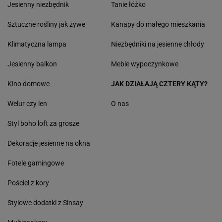
Jesienny niezbędnik
Tanie łóżko
Sztuczne rośliny jak żywe
Kanapy do małego mieszkania
Klimatyczna lampa
Niezbędniki na jesienne chłody
Jesienny balkon
Meble wypoczynkowe
Kino domowe
JAK DZIAŁAJĄ CZTERY KĄTY?
Welur czy len
O nas
Styl boho loft za grosze
Dekoracje jesienne na okna
Fotele gamingowe
Pościel z kory
Stylowe dodatki z Sinsay