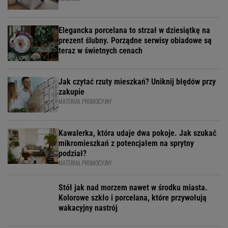
Elegancka porcelana to strzał w dziesiątkę na
prezent ślubny. Porządne serwisy obiadowe są
teraz w świetnych cenach
Jak czytać rzuty mieszkań? Uniknij błędów przy
zakupie
MATERIAŁ PROMOCYJNY
Kawalerka, która udaje dwa pokoje. Jak szukać
mikromieszkań z potencjałem na sprytny
podział?
MATERIAŁ PROMOCYJNY
Stół jak nad morzem nawet w środku miasta.
Kolorowe szkło i porcelana, które przywołują
wakacyjny nastrój