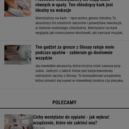
równych w upały. Ten chłodzący kark jest
idealny na wakacje
Wentylatory na kark – ręce wolne, głowa chłodna To
absolutny hit ostatnich sezonów i prawdziwa rewolucja
w świecie osobistego chłodzenia. Wentylator na kark
wygląda jak nowoczesne słuchawki, ale zamiast muzyki,
serwuje nam stały strumień chłodnego powietrza
skierowany prosto na twarz i szyję
Ten gadżet za grosze z Sinsay ratuje mnie
podczas upałów - zabieram go dosłownie
wszędzie
się niewielkie akcesoria, które można mieć zawsze przy
sobie. Jednym z takich hitów jest bezprzewodowy
wentylator ręczny z Sinsay. To kompaktowe urządzenie,
które zmieści się nawet w niewielkiej torebce czy plecaku.
Dzięki wbudowanemu akumulatorowi nie wymaga
ciągłego podłączenia do prądu, dlatego można
POLECAMY
Cichy wentylator do sypialni - jak wybrać
urządzenie, które nie zakłóci snu?
REKLAMA