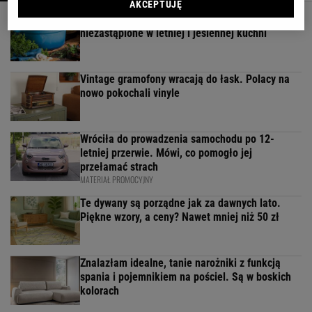
AKCEPTUJĘ
Kochały je nasze babcie. Garnki żeliwne są
niezastąpione w letniej i jesiennej kuchni
Vintage gramofony wracają do łask. Polacy na
nowo pokochali vinyle
Wróciła do prowadzenia samochodu po 12-
letniej przerwie. Mówi, co pomogło jej
przełamać strach
MATERIAŁ PROMOCYJNY
Te dywany są porządne jak za dawnych lato.
Piękne wzory, a ceny? Nawet mniej niż 50 zł
Znalazłam idealne, tanie narożniki z funkcją
spania i pojemnikiem na pościel. Są w boskich
kolorach