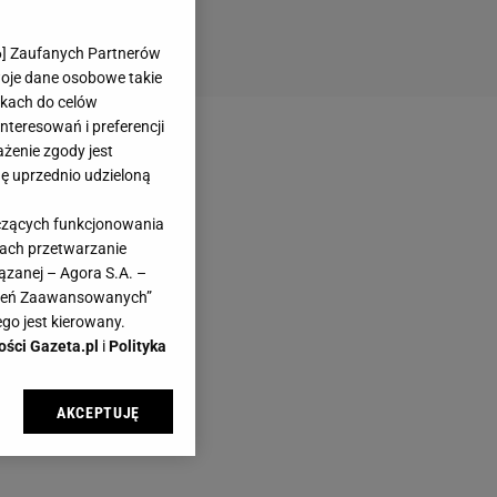
6
] Zaufanych Partnerów
woje dane osobowe takie
likach do celów
teresowań i preferencji
ażenie zgody jest
dę uprzednio udzieloną
yczących funkcjonowania
kach przetwarzanie
ązanej – Agora S.A. –
awień Zaawansowanych”
go jest kierowany.
ości Gazeta.pl
i
Polityka
AKCEPTUJĘ
l sp. z o.o., jej
ić swoje preferencje
arzania danych poprzez
ych”. Zmiana ustawień