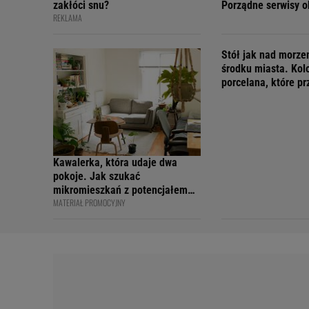
zakłóci snu?
Porządne serwisy 
REKLAMA
teraz w świetnych 
Stół jak nad morz
środku miasta. Kol
porcelana, które p
wakacyjny nastrój
Kawalerka, która udaje dwa
pokoje. Jak szukać
mikromieszkań z potencjałem
MATERIAŁ PROMOCYJNY
na sprytny podział?