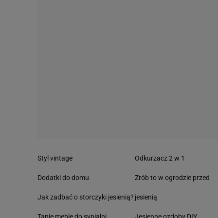
Styl vintage
Odkurzacz 2 w 1
Dodatki do domu
Zrób to w ogrodzie przed
Jak zadbać o storczyki jesienią?
jesienią
Tanie meble do sypialni
Jesienne ozdoby DIY