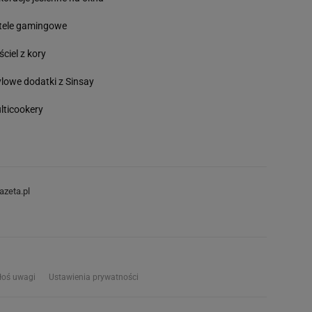
tele gamingowe
ściel z kory
ylowe dodatki z Sinsay
lticookery
azeta.pl
łoś uwagi
Ustawienia prywatności