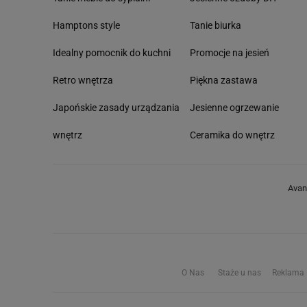
Hamptons style
Tanie biurka
Idealny pomocnik do kuchni
Promocje na jesień
Retro wnętrza
Piękna zastawa
Japońskie zasady urządzania
Jesienne ogrzewanie
wnętrz
Ceramika do wnętrz
Avan
O Nas
Staże u nas
Reklama