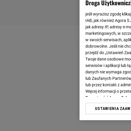
Droga Użytkownicz
jeśli wyrazisz zgodę klika
IAB, jak również Agora S
jak adresy IP, adresy e-m
marketingowych, w szcze
w swoich serwisach, aplik
dobrowolne. Jeśli nie ch
przejdź do „Ustawień Z
Twoje dane osobowe mogą
serwisów i aplikacji lub
danych nie wymaga zgody 
lub Zaufanych Partnerów
lub przez kontakt z admi
Więcej informacji o prz
Prywatności Agora S.A.
USTAWIENIA ZAA
Klikając „Akceptuję” wyra
Zaufanych Partnerów i A
dotyczące plików cookie,
odnośnik „Ustawienia pr