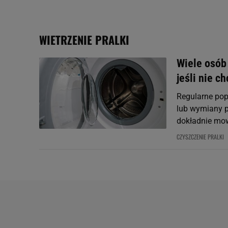
plików cookie możliwa je
My, nasi Zaufani Partne
WIETRZENIE PRALKI
Użycie dokładnych danych
Przechowywanie informacji
Wiele osób 
badnie odbiorców i uleps
jeśli nie c
Regularne pop
lub wymiany pr
dokładnie mo
CZYSZCZENIE PRALKI