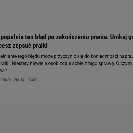
st także za pomocą ustawień przeglądarki.
rzy i Agora S.A. możemy przetwarzać dane osobowe w następujących cel
 geolokalizacyjnych. Aktywne skanowanie charakterystyki urządzenia do
 na urządzeniu lub dostęp do nich. Spersonalizowane reklamy i treści, p
popełnia ten błąd po zakończeniu prania. Unikaj g
zanie usług.
Lista Zaufanych Partnerów
hcesz zepsuć pralki
ełnianie tego błędu może przyczynić się do konieczności napr
alki. Niestety niewiele osób zdaje sobie z tego sprawę. O czym
wa?
PORADY
PRALKA
PRANIE