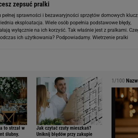
hcesz zepsuć pralki
 pełnej sprawności i bezawaryjności sprzętów domowych kluc
wiednia eksploatacja. Wiele osób popełnia podstawowe błędy,
ałają wyłącznie na ich korzyść. Tak właśnie jest z pralkami. Cz
 podczas ich użytkowania? Podpowiadamy. Wietrzenie pralki
1/100
Nazwa
a to strzał w
Jak czytać rzuty mieszkań?
nt ślubny.
Uniknij błędów przy zakupie