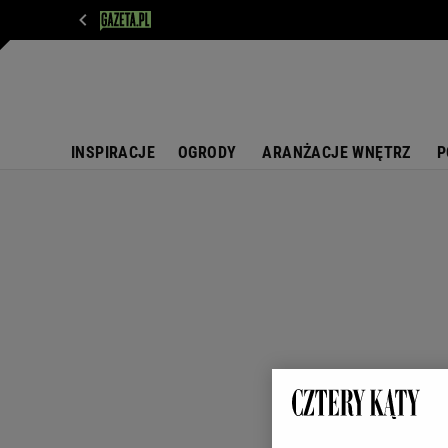
WIADOMOŚCI
NEXT
SPORT
PLOTEK
D
INSPIRACJE
OGRODY
ARANŻACJE WNĘTRZ
P