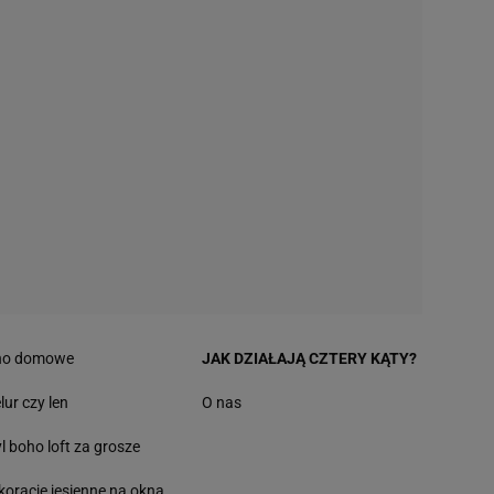
no domowe
JAK DZIAŁAJĄ CZTERY KĄTY?
lur czy len
O nas
yl boho loft za grosze
koracje jesienne na okna