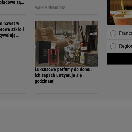
obiadowe są
MATERIAŁ PROMOCYJNY
cenach
em nawet w
orowe szkło i
Franc
rzywołują
Regio
Luksusowe perfumy do domu.
Ich zapach utrzymuje się
godzinami