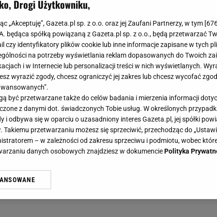
ko, Drogi Użytkowniku,
jąc „Akceptuję”, Gazeta.pl sp. z o.o. oraz jej Zaufani Partnerzy, w tym [
67
.A. będąca spółką powiązaną z Gazeta.pl sp. z o.o., będą przetwarzać T
ail czy identyfikatory plików cookie lub inne informacje zapisane w tych p
gólności na potrzeby wyświetlania reklam dopasowanych do Twoich zain
acjach i w Internecie lub personalizacji treści w nich wyświetlanych. Wyr
cesz wyrazić zgody, chcesz ograniczyć jej zakres lub chcesz wycofać zgo
aawansowanych”.
 być przetwarzane także do celów badania i mierzenia informacji dot
 łączone z danymi dot. świadczonych Tobie usług. W określonych przypad
i odbywa się w oparciu o uzasadniony interes Gazeta.pl, jej spółki powi
. Takiemu przetwarzaniu możesz się sprzeciwić, przechodząc do „Ust
nistratorem – w zależności od zakresu sprzeciwu i podmiotu, wobec które
etwarzaniu danych osobowych znajdziesz w dokumencie
Polityka Prywatn
WANSOWANE
żasz też zgodę na zainstalowanie i przechowywanie plików cookie Gazeta.p
gora S.A. na Twoim urządzeniu końcowym. Możesz w każdej chwili zmien
 wywołując narzędzie do zarządzania twoimi preferencjami dot. przetw
ywatności ” w stopce serwisu i przechodząc do „Ustawień Zaawansowan