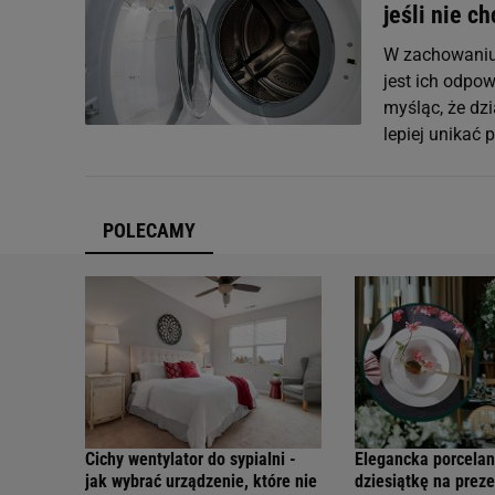
jeśli nie c
W zachowaniu
jest ich odpo
myśląc, że dzi
lepiej unikać
POLECAMY
Cichy wentylator do sypialni -
Elegancka porcelan
jak wybrać urządzenie, które nie
dziesiątkę na preze