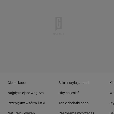
Ciepłe koce
Sekret stylu japandi
Ki
Najpiękniejsze wnętrza
Hity na jesień
We
Przepiękny wzór w listki
Tanie dodatki boho
St
Naturalny dywan
Castorama wyprzedaż
De