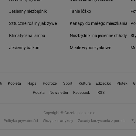
Jesienny niezbędnik
Tanie łóżko
Fo
Sztuczne rośliny jak żywe
Kanapy do małego mieszkania
Po
Klimatyczna lampa
Niezbędniki na jesienne chłody
St
Jesienny balkon
Meble wypoczynkowe
Mu
ti
Kobieta
Haps
Podróże
Sport
Kultura
Edziecko
Plotek
G
Poczta
Newsletter
Facebook
RSS
Copyright © Gazeta.pl sp. z o.o.
Polityka prywatności
Wszystkie artykuły
Zasady korzystania z portalu
Zg