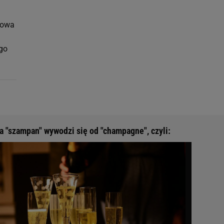
zowa
ego
 "szampan" wywodzi się od "champagne", czyli: