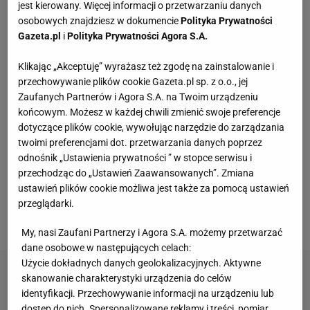
jest kierowany. Więcej informacji o przetwarzaniu danych
Fotopułapka przyłapie każdego, kto odwiedza
osobowych znajdziesz w dokumencie
Polityka Prywatności
ogród w nocy. I sarnę, i złodzieja
Gazeta.pl
i
Polityka Prywatności Agora S.A.
Klikając „Akceptuję” wyrażasz też zgodę na zainstalowanie i
Wakacyjne aktywności a kurzajki. O czym warto
przechowywanie plików cookie Gazeta.pl sp. z o.o., jej
pamiętać, by uniknąć problemu?
Zaufanych Partnerów i Agora S.A. na Twoim urządzeniu
MATERIAŁ PROMOCYJNY
końcowym. Możesz w każdej chwili zmienić swoje preferencje
dotyczące plików cookie, wywołując narzędzie do zarządzania
Przenośne klimatyzatory i wentylatory najlepsze
twoimi preferencjami dot. przetwarzania danych poprzez
na upały. Są tanie i ciche, dobre do sypialni
odnośnik „Ustawienia prywatności ” w stopce serwisu i
przechodząc do „Ustawień Zaawansowanych”. Zmiana
ustawień plików cookie możliwa jest także za pomocą ustawień
Te dywany są porządne jak za dawnych lato.
przeglądarki.
Piękne wzory, a ceny? Nawet mniej niż 50 zł
My, nasi Zaufani Partnerzy i Agora S.A. możemy przetwarzać
dane osobowe w następujących celach:
Użycie dokładnych danych geolokalizacyjnych. Aktywne
skanowanie charakterystyki urządzenia do celów
identyfikacji. Przechowywanie informacji na urządzeniu lub
dostęp do nich. Spersonalizowane reklamy i treści, pomiar