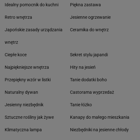
Idealny pomocnik do kuchni
Piękna zastawa
Retro wnętrza
Jesienne ogrzewanie
Japońskie zasady urządzania
Ceramika do wnętrz
wnętrz
Ciepłe koce
Sekret stylu japandi
Najpiękniejsze wnętrza
Hity na jesień
Przepiękny wzór w listki
Tanie dodatki boho
Naturalny dywan
Castorama wyprzedaż
Jesienny niezbędnik
Tanie łóżko
Sztuczne rośliny jak żywe
Kanapy do małego mieszkania
Klimatyczna lampa
Niezbędniki na jesienne chłody