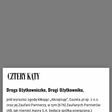
Droga Użytkowniczko, Drogi Użytkowniku,
jeśli wyrazisz zgodę klikając „Akceptuję”, Gazeta.pl sp. z o.o.
oraz jej Zaufani Partnerzy, w tym [
676
] Zaufanych Partnerów
IAB, jak również Agora S.A. będąca spółką powiązaną z