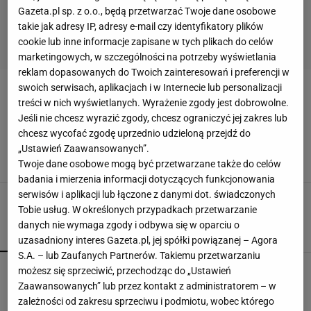
Gazeta.pl sp. z o.o., będą przetwarzać Twoje dane osobowe
takie jak adresy IP, adresy e-mail czy identyfikatory plików
cookie lub inne informacje zapisane w tych plikach do celów
marketingowych, w szczególności na potrzeby wyświetlania
reklam dopasowanych do Twoich zainteresowań i preferencji w
swoich serwisach, aplikacjach i w Internecie lub personalizacji
WODA DLA NIEMOWLAKA
treści w nich wyświetlanych. Wyrażenie zgody jest dobrowolne.
Jeśli nie chcesz wyrazić zgody, chcesz ograniczyć jej zakres lub
Jaka woda dla niemowlaka w basenie
chcesz wycofać zgodę uprzednio udzieloną przejdź do
ogrodowym? Podpowiadamy
„Ustawień Zaawansowanych”.
BASEN OGRODOWY
WODA DLA NIEMOWLAKA
Twoje dane osobowe mogą być przetwarzane także do celów
badania i mierzenia informacji dotyczących funkcjonowania
serwisów i aplikacji lub łączone z danymi dot. świadczonych
Tobie usług. W określonych przypadkach przetwarzanie
danych nie wymaga zgody i odbywa się w oparciu o
POPULARNE
NAJNOWSZE
uzasadniony interes Gazeta.pl, jej spółki powiązanej – Agora
S.A. – lub Zaufanych Partnerów. Takiemu przetwarzaniu
Kompaktowa bieżnia do małego mieszkania.
możesz się sprzeciwić, przechodząc do „Ustawień
Ten sprzęt mieści się pod łóżko
Zaawansowanych” lub przez kontakt z administratorem – w
zależności od zakresu sprzeciwu i podmiotu, wobec którego