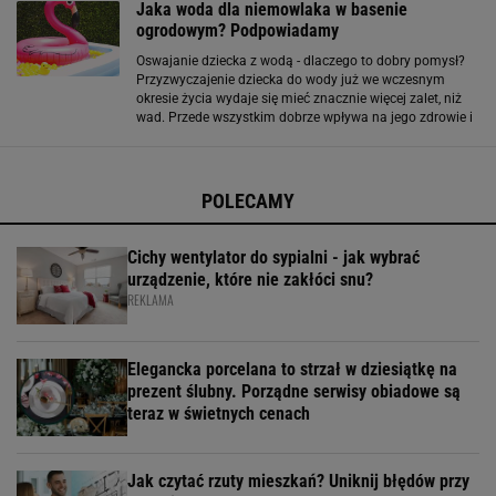
Jaka woda dla niemowlaka w basenie
ogrodowym? Podpowiadamy
Oswajanie dziecka z wodą - dlaczego to dobry pomysł?
Przyzwyczajenie dziecka do wody już we wczesnym
okresie życia wydaje się mieć znacznie więcej zalet, niż
wad. Przede wszystkim dobrze wpływa na jego zdrowie i
rozwój, stanowi urozmaicenie i okazję do wspaniałej
zabawy dla malca. Decydując się na
POLECAMY
Cichy wentylator do sypialni - jak wybrać
urządzenie, które nie zakłóci snu?
REKLAMA
Elegancka porcelana to strzał w dziesiątkę na
prezent ślubny. Porządne serwisy obiadowe są
teraz w świetnych cenach
Jak czytać rzuty mieszkań? Uniknij błędów przy