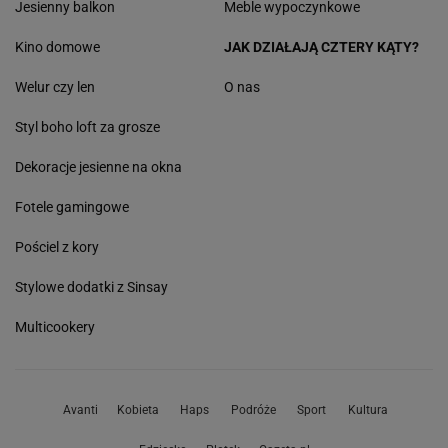
Jesienny balkon
Meble wypoczynkowe
Kino domowe
JAK DZIAŁAJĄ CZTERY KĄTY?
Welur czy len
O nas
Styl boho loft za grosze
Dekoracje jesienne na okna
Fotele gamingowe
Pościel z kory
Stylowe dodatki z Sinsay
Multicookery
Avanti
Kobieta
Haps
Podróże
Sport
Kultura