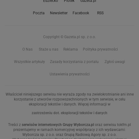
Edziecko
Plotek
Gazeta.pl
Poczta
Newsletter
Facebook
RSS
Copyright © Gazeta.pl sp. z o.o.
O Nas
Staże u nas
Reklama
Polityka prywatności
Wszystkie artykuły
Zasady korzystania z portalu
Zgłoś uwagi
Ustawienia prywatności
Właściciel niniejszego serwisu nie wyraża zgody na zwielokrotnianie ani inne
korzystanie z utworów rozpowszechnionych w tym serwisie, w celu
eksploracji tekstów i danych. Więcej informacji w
zastrzeżeniu dot. eksploracji tekstów i danych
Treści z
serwisów internetowych Grupy Wyborcza.pl
oraz serwisu tokfm.pl
prezentujemy w ramach komercyjnej współpracy z ich wydawcami:
Wyborcza sp. z o.o. oraz Grupą Radiową Agory sp. z o.o.