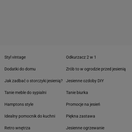
Styl vintage
Odkurzacz 2 w 1
Dodatki do domu
Zrób to w ogrodzie przed jesienią
Jak zadbać o storczyki jesienią?
Jesienne ozdoby DIY
Tanie meble do sypialni
Tanie biurka
Hamptons style
Promocje na jesień
Idealny pomocnik do kuchni
Piękna zastawa
Retro wnętrza
Jesienne ogrzewanie