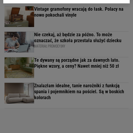
Vintage gramofony wracają do łask. Polacy na
nowo pokochali vinyle
Nie czekaj, aż będzie za późno. To może
oznaczać, że szkoła przestała służyć dziecku
MATERIAŁ PROMOCYJNY
Te dywany są porządne jak za dawnych lato.
Piękne wzory, a ceny? Nawet mniej niż 50 zł
Znalazłam idealne, tanie narożniki z funkcją
spania i pojemnikiem na pościel. Są w boskich
kolorach