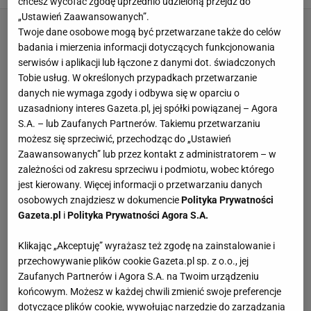
chcesz wycofać zgodę uprzednio udzieloną przejdź do
„Ustawień Zaawansowanych”.
Twoje dane osobowe mogą być przetwarzane także do celów
badania i mierzenia informacji dotyczących funkcjonowania
serwisów i aplikacji lub łączone z danymi dot. świadczonych
Tobie usług. W określonych przypadkach przetwarzanie
danych nie wymaga zgody i odbywa się w oparciu o
uzasadniony interes Gazeta.pl, jej spółki powiązanej – Agora
S.A. – lub Zaufanych Partnerów. Takiemu przetwarzaniu
możesz się sprzeciwić, przechodząc do „Ustawień
Zaawansowanych” lub przez kontakt z administratorem – w
zależności od zakresu sprzeciwu i podmiotu, wobec którego
jest kierowany. Więcej informacji o przetwarzaniu danych
osobowych znajdziesz w dokumencie
Polityka Prywatności
Gazeta.pl
i
Polityka Prywatności Agora S.A.
Klikając „Akceptuję” wyrażasz też zgodę na zainstalowanie i
przechowywanie plików cookie Gazeta.pl sp. z o.o., jej
Zaufanych Partnerów i Agora S.A. na Twoim urządzeniu
końcowym. Możesz w każdej chwili zmienić swoje preferencje
dotyczące plików cookie, wywołując narzędzie do zarządzania