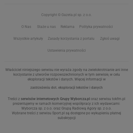
Copyright © Gazeta.pl sp. z o.o.
O Nas
Staże u nas
Reklama
Polityka prywatności
Wszystkie artykuły
Zasady korzystania z portalu
Zgłoś uwagi
Ustawienia prywatności
Właściciel niniejszego serwisu nie wyraża zgody na zwielokrotnianie ani inne
korzystanie z utworów rozpowszechnionych w tym serwisie, w celu
eksploracji tekstów i danych. Więcej informacji w
zastrzeżeniu dot. eksploracji tekstów i danych
Treści z
serwisów internetowych Grupy Wyborcza.pl
oraz serwisu tokfm.pl
prezentujemy w ramach komercyjnej współpracy z ich wydawcami:
Wyborcza sp. z o.o. oraz Grupą Radiową Agory sp. z o.o.
Wybrane treści z serwisu Sport.pl są dostępne po wykupieniu płatnej
subskrypcji