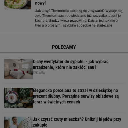
nowy!
Jak umyć Thermomix tabletką do zmywarki? Wydaje się,
że o Thermomixach powiedziano już wszystko. Jedni je
kochają, drudzy wręcz przeciwnie. Dzisiaj jednak nie o
tym a o prostym i szybkim sposobie na skuteczne
umycie tego sprzętu. Właścicielom osławionego
Thermomixa mycie mogło spędzać sen z powiek
POLECAMY
Cichy wentylator do sypialni - jak wybrać
urządzenie, które nie zakłóci snu?
REKLAMA
Elegancka porcelana to strzał w dziesiątkę na
prezent ślubny. Porządne serwisy obiadowe są
teraz w świetnych cenach
Jak czytać rzuty mieszkań? Uniknij błędów przy
zakupie