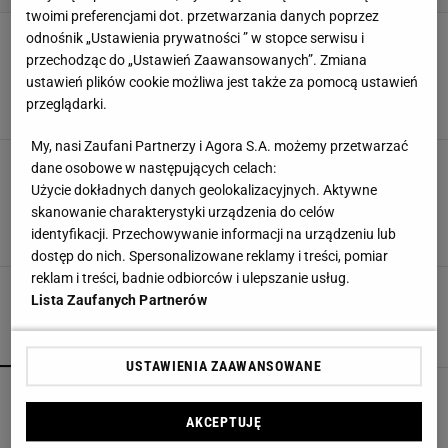
twoimi preferencjami dot. przetwarzania danych poprzez
Zamiast do kosza, wrzucam do zmywarki.
odnośnik „Ustawienia prywatności ” w stopce serwisu i
Odkąd znam ten sposób, moje naczynia są
przechodząc do „Ustawień Zaawansowanych”. Zmiana
lśniące jak nigdy
ustawień plików cookie możliwa jest także za pomocą ustawień
DOMOWE SPOSOBY
MYCIE NACZYŃ
SKÓRKI PO CYTRUSACH
przeglądarki.
ZMYWARKA
My, nasi Zaufani Partnerzy i Agora S.A. możemy przetwarzać
Czyszczenie zmywarki to pestka. Oto sposoby
dane osobowe w następujących celach:
dla każdego. Tanie, skuteczne i przyjazne
Użycie dokładnych danych geolokalizacyjnych. Aktywne
środowisku
skanowanie charakterystyki urządzenia do celów
CZYSZCZENIE
DOMOWE SPOSOBY
PORZĄDKI DOMOWE
identyfikacji. Przechowywanie informacji na urządzeniu lub
SPRZĄTANIE DOMU
dostęp do nich. Spersonalizowane reklamy i treści, pomiar
reklam i treści, badnie odbiorców i ulepszanie usług.
Lista Zaufanych Partnerów
POPULARNE
NAJNOWSZE
USTAWIENIA ZAAWANSOWANE
Kochały je nasze babcie. Garnki żeliwne są
niezastąpione w letniej i jesiennej kuchni
AKCEPTUJĘ