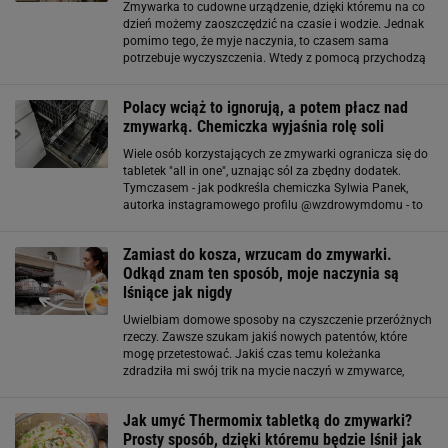
Zmywarka to cudowne urządzenie, dzięki któremu na co
dzień możemy zaoszczędzić na czasie i wodzie. Jednak
pomimo tego, że myje naczynia, to czasem sama
potrzebuje wyczyszczenia. Wtedy z pomocą przychodzą
proste rozwiązania, które każdy może stosować w swoim
domu. Oto kilka z nich. Do czyszczenia
Polacy wciąż to ignorują, a potem płacz nad
zmywarką. Chemiczka wyjaśnia rolę soli
Wiele osób korzystających ze zmywarki ogranicza się do
tabletek "all in one", uznając sól za zbędny dodatek.
Tymczasem - jak podkreśla chemiczka Sylwia Panek,
autorka instagramowego profilu @wzdrowymdomu - to
poważny błąd, który może skrócić żywotność urządzenia.
To nie dodatek - ważny element
Zamiast do kosza, wrzucam do zmywarki.
Odkąd znam ten sposób, moje naczynia są
lśniące jak nigdy
Uwielbiam domowe sposoby na czyszczenie przeróżnych
rzeczy. Zawsze szukam jakiś nowych patentów, które
mogę przetestować. Jakiś czas temu koleżanka
zdradziła mi swój trik na mycie naczyń w zmywarce,
dzięki któremu zawsze są czyste i lśniące. Domowy
sposób na lśniące naczynia. To totalny HIT
Jak umyć Thermomix tabletką do zmywarki?
Prosty sposób, dzięki któremu będzie lśnił jak