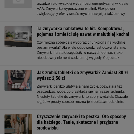
urządzenie o wysokiej wydajności energetycznej w klasie
AAA. Zmywarkę wyposażono w silnik Flexipower
zwiększający efektywność mycia naczyń, a także nowy
system hydrauliczny i filtr z trzema poziomami
filtrowania. Technologia New Sensor System pozwala
Ta zmywarka nablatowa to hit. Kompaktowa,
pojemna i zmieści się nawet w malutkiej kuchni
Czy można sobie dziś wyobrazić funkcjonalną kuchnię
bez zmywarki? Dla wielu odpowiedź jest oczywista: nie.
Zmywarki na stałe zagościły w naszych domach jako
nieodzowny element codziennej wygody. Co jednak
zrobić, gdy metraż kuchni nie pozwala na instalację
klasycznego modelu? Właśnie wtedy z pomocą
Jak zrobić tabletki do zmywarki? Zamiast 30 zł
wydasz 2,50 zł
Zmywarki bardzo ułatwiają nam życie, pozwalają też
oszczędzać wodę, co przekłada się na niższe rachunki.
Niestety, tabletki do zmywarki to spory wydatek. Okazało
się, że w prosty sposób można je zrobić samodzielnie.
Składniki do przygotowania ok. 40 tabletek: 2 szklanki
sody oczyszczonej 1 szklankę
Czyszczenie zmywarki to pestka. Oto sposoby
dla każdego. Tanie, skuteczne i przyjazne
środowisku