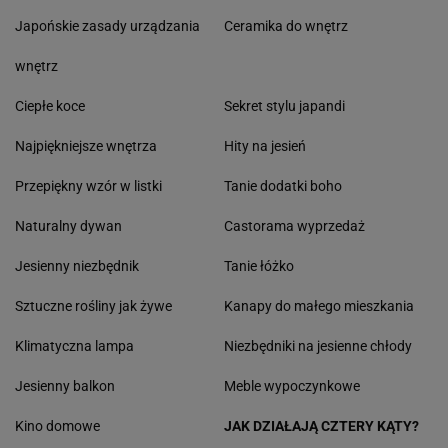
Japońskie zasady urządzania
Ceramika do wnętrz
wnętrz
Ciepłe koce
Sekret stylu japandi
Najpiękniejsze wnętrza
Hity na jesień
Przepiękny wzór w listki
Tanie dodatki boho
Naturalny dywan
Castorama wyprzedaż
Jesienny niezbędnik
Tanie łóżko
Sztuczne rośliny jak żywe
Kanapy do małego mieszkania
Klimatyczna lampa
Niezbędniki na jesienne chłody
Jesienny balkon
Meble wypoczynkowe
Kino domowe
JAK DZIAŁAJĄ CZTERY KĄTY?