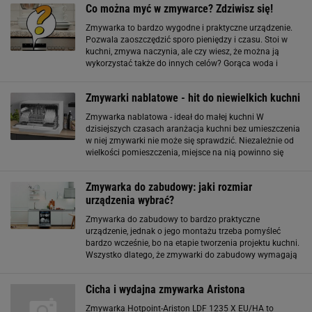
Co można myć w zmywarce? Zdziwisz się!
Zmywarka to bardzo wygodne i praktyczne urządzenie.
Pozwala zaoszczędzić sporo pieniędzy i czasu. Stoi w
kuchni, zmywa naczynia, ale czy wiesz, że można ją
wykorzystać także do innych celów? Gorąca woda i
strumień powietrza dotrą do każdego zakamarka
czyszczonego przedmiotu i pozwolą pozbyć
Zmywarki nablatowe - hit do niewielkich kuchni
Zmywarka nablatowa - ideał do małej kuchni W
dzisiejszych czasach aranżacja kuchni bez umieszczenia
w niej zmywarki nie może się sprawdzić. Niezależnie od
wielkości pomieszczenia, miejsce na nią powinno się
znaleźć. Problem pojawia się, gdy dysponujemy
naprawdę małym metrażem albo mamy
Zmywarka do zabudowy: jaki rozmiar
urządzenia wybrać?
Zmywarka do zabudowy to bardzo praktyczne
urządzenie, jednak o jego montażu trzeba pomyśleć
bardzo wcześnie, bo na etapie tworzenia projektu kuchni.
Wszystko dlatego, że zmywarki do zabudowy wymagają
odpowiedniego wkomponowania w kuchenną zabudowę,
aby sprzęt był nie tylko estetycznie ukryty
Cicha i wydajna zmywarka Aristona
Zmywarka Hotpoint-Ariston LDF 1235 X EU/HA to