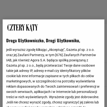
ZMYWARKA
Droga Użytkowniczko, Drogi Użytkowniku,
Idealne prezenty dla zabieganych - urządzenia,
które oszczędzają czas
jeśli wyrazisz zgodę klikając „Akceptuję”, Gazeta.pl sp. z o.o.
AIRFRYER
RTV EURO AGD
SUSZARKA
ZMYWARKA
oraz jej Zaufani Partnerzy, w tym [
676
] Zaufanych Partnerów
IAB, jak również Agora S.A. będąca spółką powiązaną z
Gazeta.pl sp. z o.o., będą przetwarzać Twoje dane osobowe
Jedna porządna rzecz lepsza niż stos
takie jak adresy IP, adresy e-mail czy identyfikatory plików
drobiazgów? Te prezenty po prostu mają sens
cookie lub inne informacje zapisane w tych plikach do celów
BOŻE NARODZENIE
ODKURZACZ
PREZENTY
SMARTFONY
marketingowych, w szczególności na potrzeby wyświetlania
reklam dopasowanych do Twoich zainteresowań i preferencji w
Bosch czyści magazyny! Te 3 niezbędne sprzęty
swoich serwisach, aplikacjach i w Internecie lub personalizacji
kuchenne kupisz teraz za ułamek ceny
treści w nich wyświetlanych. Wyrażenie zgody jest dobrowolne.
BOSCH
LODÓWKA
PŁYTA INDUKCYJNA
WYPRZEDAŻ
Jeśli nie chcesz wyrazić zgody, chcesz ograniczyć jej zakres lub