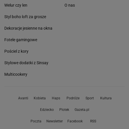
Welur czy len
O nas
Styl boho loft za grosze
Dekoracje jesienne na okna
Fotele gamingowe
Pościel z kory
Stylowe dodatki z Sinsay
Multicookery
Avanti
Kobieta
Haps
Podróże
Sport
Kultura
Edziecko
Plotek
Gazeta.pl
Poczta
Newsletter
Facebook
RSS