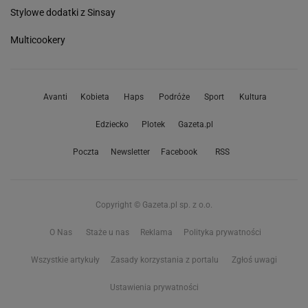
Stylowe dodatki z Sinsay
Multicookery
Avanti
Kobieta
Haps
Podróże
Sport
Kultura
Edziecko
Plotek
Gazeta.pl
Poczta
Newsletter
Facebook
RSS
Copyright © Gazeta.pl sp. z o.o.
O Nas
Staże u nas
Reklama
Polityka prywatności
Wszystkie artykuły
Zasady korzystania z portalu
Zgłoś uwagi
Ustawienia prywatności