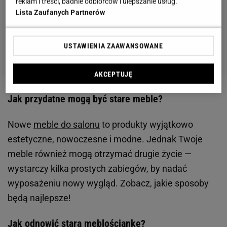
reklam i treści, badnie odbiorców i ulepszanie usług.
Lista Zaufanych Partnerów
USTAWIENIA ZAAWANSOWANE
AKCEPTUJĘ
Jak przydatne mogą być stare meble?
Nowe
meble do salonu
to produkty wyjątkowo
estetyczne, nowoczesne i modne. Jednak Twoje
meble również mogą otrzymać drugie życie —
wystarczy kilka prostych zabiegów, by nadać
wyposażeniu nowy wygląd. Zobacz, jakie sposoby
będą najlepsze!
Jak odnowić starą meblościankę?