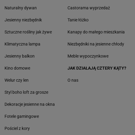
Naturalny dywan
Castorama wyprzedaż
Jesienny niezbędnik
Tanie łóżko
Sztuczne rośliny jak żywe
Kanapy do małego mieszkania
Klimatyczna lampa
Niezbędniki na jesienne chłody
Jesienny balkon
Meble wypoczynkowe
Kino domowe
JAK DZIAŁAJĄ CZTERY KĄTY?
Welur czy len
O nas
Styl boho loft za grosze
Dekoracje jesienne na okna
Fotele gamingowe
Pościel z kory