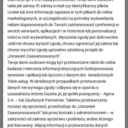
takie jak adresy IP, adresy e-mail czy identyfikatory plików
cookie lub inne informacje zapisane w tych plikach do celów
marketingowych, w szczególności na potrzeby wyświetlania
reklam dopasowanych do Twoich zainteresowań i preferencji w
swoich serwisach, aplikacjach i w Internecie lub personalizacji
treści w nich wyświetlanych. Wyrażenie zgody jest dobrowolne.
Jeśli nie chcesz wyrazić zgody, chcesz ograniczyć jej zakres lub
chcesz wycofać zgodę uprzednio udzieloną przejdź do
„Ustawień Zaawansowanych”.
Twoje dane osobowe mogą być przetwarzane także do celów
badania i mierzenia informacji dotyczących funkcjonowania
serwisów i aplikacji lub łączone z danymi dot. świadczonych
Tobie usług. W określonych przypadkach przetwarzanie
danych nie wymaga zgody i odbywa się w oparciu o
uzasadniony interes Gazeta.pl, jej spółki powiązanej – Agora
fot. Merkury Market
S.A. – lub Zaufanych Partnerów. Takiemu przetwarzaniu
możesz się sprzeciwić, przechodząc do „Ustawień
Zaawansowanych” lub przez kontakt z administratorem – w
zależności od zakresu sprzeciwu i podmiotu, wobec którego
jest kierowany. Więcej informacji o przetwarzaniu danych