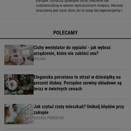
Europie. Oznacza spokojne życie, cieszenie się
codziennością w swoim wymarzonym miejscu. Nie bez
znaczenia jest nasz dom, bo to tutaj się regenerujemy i
odpoczywamy. Dla wielu osób aranżacja wnętrz jest w
tym kluczowa. Styl skandynawski podbił
POLECAMY
Cichy wentylator do sypialni - jak wybrać
urządzenie, które nie zakłóci snu?
REKLAMA
Elegancka porcelana to strzał w dziesiątkę na
prezent ślubny. Porządne serwisy obiadowe są
teraz w świetnych cenach
Jak czytać rzuty mieszkań? Uniknij błędów przy
zakupie
MATERIAŁ PROMOCYJNY