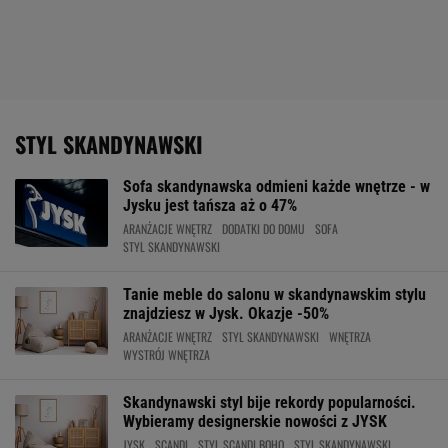
STYL SKANDYNAWSKI
Sofa skandynawska odmieni każde wnętrze - w
Jysku jest tańsza aż o 47%
ARANŻACJE WNĘTRZ
DODATKI DO DOMU
SOFA
STYL SKANDYNAWSKI
Tanie meble do salonu w skandynawskim stylu
znajdziesz w Jysk. Okazje -50%
ARANŻACJE WNĘTRZ
STYL SKANDYNAWSKI
WNĘTRZA
WYSTRÓJ WNĘTRZA
Skandynawski styl bije rekordy popularności.
Wybieramy designerskie nowości z JYSK
JYSK
SCANDI
STYL SCANDI BOHO
STYL SKANDYNAWSKI