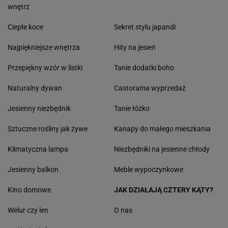
wnętrz
Ciepłe koce
Sekret stylu japandi
Najpiękniejsze wnętrza
Hity na jesień
Przepiękny wzór w listki
Tanie dodatki boho
Naturalny dywan
Castorama wyprzedaż
Jesienny niezbędnik
Tanie łóżko
Sztuczne rośliny jak żywe
Kanapy do małego mieszkania
Klimatyczna lampa
Niezbędniki na jesienne chłody
Jesienny balkon
Meble wypoczynkowe
Kino domowe
JAK DZIAŁAJĄ CZTERY KĄTY?
Welur czy len
O nas