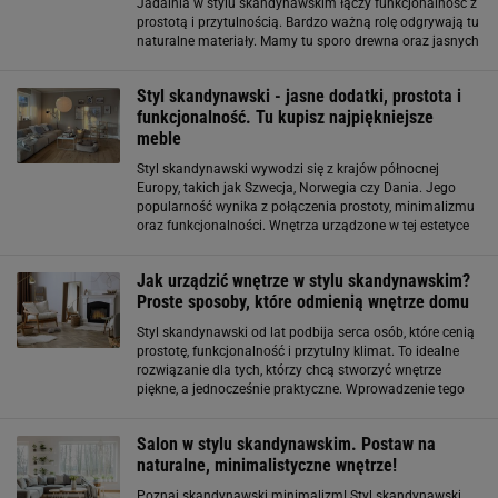
Jadalnia w stylu skandynawskim łączy funkcjonalność z
prostotą i przytulnością. Bardzo ważną rolę odgrywają tu
naturalne materiały. Mamy tu sporo drewna oraz jasnych
barw - bieli, szarości, beżów i pasteli. Jakie meble będą
dobrze pasować
Styl skandynawski - jasne dodatki, prostota i
funkcjonalność. Tu kupisz najpiękniejsze
meble
Styl skandynawski wywodzi się z krajów północnej
Europy, takich jak Szwecja, Norwegia czy Dania. Jego
popularność wynika z połączenia prostoty, minimalizmu
oraz funkcjonalności. Wnętrza urządzone w tej estetyce
są jasne i uporządkowane, a meble mają lekką formę
oraz naturalne wykończenie. Dominują
Jak urządzić wnętrze w stylu skandynawskim?
Proste sposoby, które odmienią wnętrze domu
Styl skandynawski od lat podbija serca osób, które cenią
prostotę, funkcjonalność i przytulny klimat. To idealne
rozwiązanie dla tych, którzy chcą stworzyć wnętrze
piękne, a jednocześnie praktyczne. Wprowadzenie tego
stylu do swojego domu jest przy tym niezwykle proste i
tanie w wykonaniu
Salon w stylu skandynawskim. Postaw na
naturalne, minimalistyczne wnętrze!
Poznaj skandynawski minimalizm! Styl skandynawski,