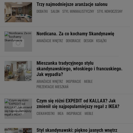
Trzy najmodniejsze aranżacje salonu
DODATKI
SALON
STYL MINIMALISTYCZNY
STYL NOWOCZESNY
Nordicana. Za co kochamy Skandynawię
ARANŻACJE WNĘTRZ
DEKORACJE
DESIGN
KSIĄŻKI
Mieszanka tradycyjnego stylu
skandynawskiego, włoskiego i francuskiego.
Jak wypadła?
ARANŻACJE WNĘTRZ
INSPIRACJE
MEBLE
PREZENTACJE MIESZKAŃ
Czym się różni EXPEDIT od KALLAX? Jak
zmienił się najpopularniejszy regał z IKEA?
CIEKAWOSTKI
IKEA
INSPIRACJE
MEBLE
Styl skandynawski: piękno jasnych wnętrz