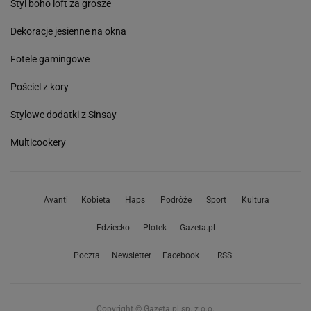
Styl boho loft za grosze
Dekoracje jesienne na okna
Fotele gamingowe
Pościel z kory
Stylowe dodatki z Sinsay
Multicookery
Avanti
Kobieta
Haps
Podróże
Sport
Kultura
Edziecko
Plotek
Gazeta.pl
Poczta
Newsletter
Facebook
RSS
Copyright © Gazeta.pl sp. z o.o.