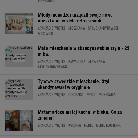
MIESZKANIA
Młody menadżer urządził swoje nowe
mieszkanie w stylu retro-scandi
ARANŻACJE WNĘTRZ
MIESZKANIA
STYL SKANDYNAWSKI
WESTWING
Małe mieszkanie w skandynawskim stylu - 25
m kw.
ARANŻACJE WNĘTRZ
KAWALERKA
MIESZKANIA
STYL SKANDYNAWSKI
Typowe szwedzkie mieszkanie. Styl
skandynawski w oryginale
ARANŻACJE WNĘTRZ
DEKORACJE
MEBLE
MIESZKANIA
Metamorfoza małej kuchni w bloku. Co za
zmiana!
ARANŻACJE WNĘTRZ
KUCHNIA
MEBLE
MEBLE KUCHENNE