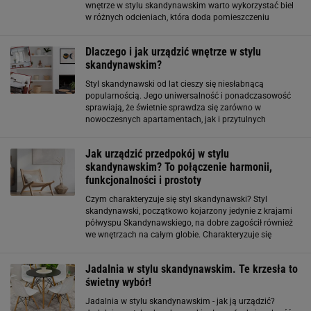
wnętrze w stylu skandynawskim warto wykorzystać biel
w różnych odcieniach, która doda pomieszczeniu
świeżości i naturalności. Aranżując wnętrze należy
wybierać naturalne kolory bieli, ecru lub
Dlaczego i jak urządzić wnętrze w stylu
skandynawskim?
Styl skandynawski od lat cieszy się niesłabnącą
popularnością. Jego uniwersalność i ponadczasowość
sprawiają, że świetnie sprawdza się zarówno w
nowoczesnych apartamentach, jak i przytulnych
domkach. Jasne barwy, naturalne materiały i
funkcjonalne rozwiązania to klucz do stworzenia wnętrza
Jak urządzić przedpokój w stylu
skandynawskim? To połączenie harmonii,
funkcjonalności i prostoty
Czym charakteryzuje się styl skandynawski? Styl
skandynawski, początkowo kojarzony jedynie z krajami
półwyspu Skandynawskiego, na dobre zagościł również
we wnętrzach na całym globie. Charakteryzuje się
cechami, które sprawiają, że wnętrza są funkcjonalne
oraz bardzo estetyczne i harmonijne
Jadalnia w stylu skandynawskim. Te krzesła to
świetny wybór!
Jadalnia w stylu skandynawskim - jak ją urządzić?