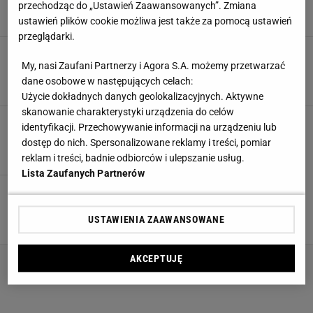
uniwersalna
przechodząc do „Ustawień Zaawansowanych”. Zmiana
ARANŻACJE WNĘTRZ
KUCHNIA
NEWS
STYL SKANDYNAWSKI
ustawień plików cookie możliwa jest także za pomocą ustawień
przeglądarki.
W Pepco dodatki w stylu skandi. Tanie,
prostolinijne, a jakże efektowne
My, nasi Zaufani Partnerzy i Agora S.A. możemy przetwarzać
dane osobowe w następujących celach:
ARANŻACJE WNĘTRZ
NEWS
PEPCO
STYL SKANDYNAWSKI
Użycie dokładnych danych geolokalizacyjnych. Aktywne
skanowanie charakterystyki urządzenia do celów
Fotel POÄNG z IKEA - w czym tkwi fenomen?
identyfikacji. Przechowywanie informacji na urządzeniu lub
FOTEL
IKEA
MEBLE
STYL SKANDYNAWSKI
dostęp do nich. Spersonalizowane reklamy i treści, pomiar
reklam i treści, badnie odbiorców i ulepszanie usług.
Lista Zaufanych Partnerów
Muuto - ponadczasowe skandynawskie meble i
lampy
USTAWIENIA ZAAWANSOWANE
MEBLE
OŚWIETLENIE
STYL SKANDYNAWSKI
TRENDY
AKCEPTUJĘ