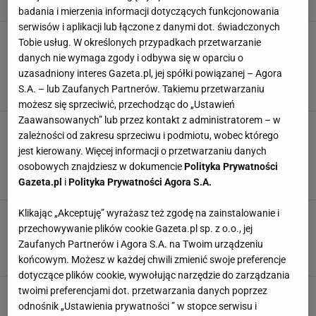
badania i mierzenia informacji dotyczących funkcjonowania
serwisów i aplikacji lub łączone z danymi dot. świadczonych
Jak urządzić przedpokój w stylu
Tobie usług. W określonych przypadkach przetwarzanie
skandynawskim? To połączenie harmonii,
danych nie wymaga zgody i odbywa się w oparciu o
funkcjonalności i prostoty
uzasadniony interes Gazeta.pl, jej spółki powiązanej – Agora
ARANŻACJE WNĘTRZ
PRZEDPOKÓJ
SKANDYNAWSKI STYL
S.A. – lub Zaufanych Partnerów. Takiemu przetwarzaniu
STYL SKANDYNAWSKI
możesz się sprzeciwić, przechodząc do „Ustawień
Zaawansowanych” lub przez kontakt z administratorem – w
Dlaczego i jak urządzić wnętrze w stylu
zależności od zakresu sprzeciwu i podmiotu, wobec którego
skandynawskim?
jest kierowany. Więcej informacji o przetwarzaniu danych
KUCHNIE W STYLU SKANDYNAWSKIM
STYL SKANDYNAWSKI
osobowych znajdziesz w dokumencie
Polityka Prywatności
STYL SKANDYNAWSKI SALON
STYL SKANDYNAWSKI WE WNĘTRZACH
Gazeta.pl
i
Polityka Prywatności Agora S.A.
Klikając „Akceptuję” wyrażasz też zgodę na zainstalowanie i
Tak mieszkają Skandynawowie. Aranżacje
pełne gustu i funkcjonalności. Zobacz zdjęcia
przechowywanie plików cookie Gazeta.pl sp. z o.o., jej
Zaufanych Partnerów i Agora S.A. na Twoim urządzeniu
ARANŻACJE WNĘTRZ
INSPIRACJE
INSTAGRAM
STYL SKANDYNAWSKI
końcowym. Możesz w każdej chwili zmienić swoje preferencje
dotyczące plików cookie, wywołując narzędzie do zarządzania
twoimi preferencjami dot. przetwarzania danych poprzez
Kuchnia w stylu skandynawskim to klasyka w
ciepłej odsłonie. Piękna, ponadczasowa i
odnośnik „Ustawienia prywatności ” w stopce serwisu i