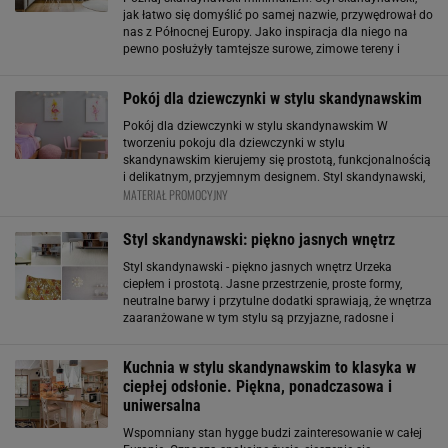
jak łatwo się domyślić po samej nazwie, przywędrował do
nas z Północnej Europy. Jako inspiracja dla niego na
pewno posłużyły tamtejsze surowe, zimowe tereny i
harmonijne życie w zgodzie z naturą. Ze stylu
skandynawskiego już na pierwszy rzut oka
Pokój dla dziewczynki w stylu skandynawskim
Pokój dla dziewczynki w stylu skandynawskim W
tworzeniu pokoju dla dziewczynki w stylu
skandynawskim kierujemy się prostotą, funkcjonalnością
i delikatnym, przyjemnym designem. Styl skandynawski,
MATERIAŁ PROMOCYJNY
zrodzony z tradycji krajów nordyckich, zdobył
popularność dzięki swojej harmonii, jasnym kolorom
Styl skandynawski: piękno jasnych wnętrz
Styl skandynawski - piękno jasnych wnętrz Urzeka
ciepłem i prostotą. Jasne przestrzenie, proste formy,
neutralne barwy i przytulne dodatki sprawiają, że wnętrza
zaaranżowane w tym stylu są przyjazne, radosne i
przepełnione spokojem. Podstawą jest biały kolor oraz
jasna podłoga. Styl skandynawski
Kuchnia w stylu skandynawskim to klasyka w
ciepłej odsłonie. Piękna, ponadczasowa i
uniwersalna
Wspomniany stan hygge budzi zainteresowanie w całej