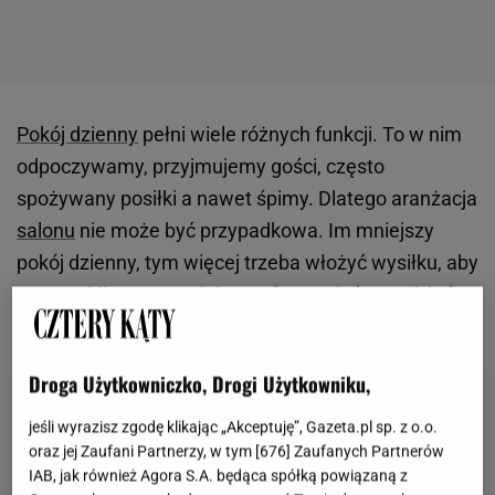
Pokój dzienny
pełni wiele różnych funkcji. To w nim
odpoczywamy, przyjmujemy gości, często
spożywany posiłki a nawet śpimy. Dlatego aranżacja
salonu
nie może być przypadkowa. Im mniejszy
pokój dzienny, tym więcej trzeba włożyć wysiłku, aby
go prawidłowo zaprojektować. Oto pięć zasad, które
warto zastosować przy tworzeniu pokoju dziennego.
Droga Użytkowniczko, Drogi Użytkowniku,
jeśli wyrazisz zgodę klikając „Akceptuję”, Gazeta.pl sp. z o.o.
oraz jej Zaufani Partnerzy, w tym [
676
] Zaufanych Partnerów
IAB, jak również Agora S.A. będąca spółką powiązaną z