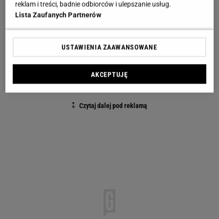
reklam i treści, badnie odbiorców i ulepszanie usług.
powinien być jednak większy niż 40 m kw., bo duża
Lista Zaufanych Partnerów
przestrzeń nie będzie przytulna.
Przeczytaj:
Nowoczesny salon z aneksem
USTAWIENIA ZAAWANSOWANE
kuchennym. 17 pomysłów na aranżację salonu z
kuchnią
AKCEPTUJĘ