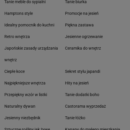
Tanie meble do sypialni
Tanie biurka
Hamptons style
Promocje na jesień
Idealny pomocnik do kuchni
Piękna zastawa
Retro wnętrza
Jesienne ogrzewanie
Japońskie zasady urządzania
Ceramika do wnętrz
wnętrz
Ciepłe koce
Sekret stylu japandi
Najpiękniejsze wnętrza
Hity na jesień
Przepiękny wzór w listki
Tanie dodatki boho
Naturalny dywan
Castorama wyprzedaż
Jesienny niezbędnik
Tanie łóżko
Sztuczne rośliny jak żywe
Kanapy do małego mieszkania