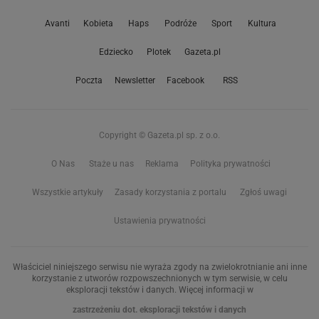
Avanti
Kobieta
Haps
Podróże
Sport
Kultura
Edziecko
Plotek
Gazeta.pl
Poczta
Newsletter
Facebook
RSS
Copyright © Gazeta.pl sp. z o.o.
O Nas
Staże u nas
Reklama
Polityka prywatności
Wszystkie artykuły
Zasady korzystania z portalu
Zgłoś uwagi
Ustawienia prywatności
Właściciel niniejszego serwisu nie wyraża zgody na zwielokrotnianie ani inne
korzystanie z utworów rozpowszechnionych w tym serwisie, w celu
eksploracji tekstów i danych. Więcej informacji w
zastrzeżeniu dot. eksploracji tekstów i danych