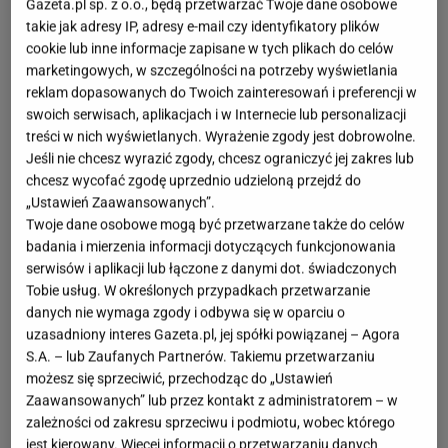
Gazeta.pl sp. z o.o., będą przetwarzać Twoje dane osobowe
takie jak adresy IP, adresy e-mail czy identyfikatory plików
cookie lub inne informacje zapisane w tych plikach do celów
marketingowych, w szczególności na potrzeby wyświetlania
reklam dopasowanych do Twoich zainteresowań i preferencji w
swoich serwisach, aplikacjach i w Internecie lub personalizacji
treści w nich wyświetlanych. Wyrażenie zgody jest dobrowolne.
Jeśli nie chcesz wyrazić zgody, chcesz ograniczyć jej zakres lub
chcesz wycofać zgodę uprzednio udzieloną przejdź do
„Ustawień Zaawansowanych”.
Twoje dane osobowe mogą być przetwarzane także do celów
badania i mierzenia informacji dotyczących funkcjonowania
serwisów i aplikacji lub łączone z danymi dot. świadczonych
Tobie usług. W określonych przypadkach przetwarzanie
danych nie wymaga zgody i odbywa się w oparciu o
uzasadniony interes Gazeta.pl, jej spółki powiązanej – Agora
S.A. – lub Zaufanych Partnerów. Takiemu przetwarzaniu
możesz się sprzeciwić, przechodząc do „Ustawień
Zaawansowanych” lub przez kontakt z administratorem – w
zależności od zakresu sprzeciwu i podmiotu, wobec którego
jest kierowany. Więcej informacji o przetwarzaniu danych