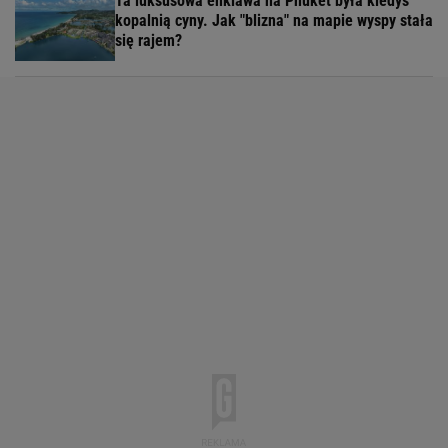
Ta luksusowa enklawa na Phuket była kiedyś
kopalnią cyny. Jak "blizna" na mapie wyspy stała
się rajem?