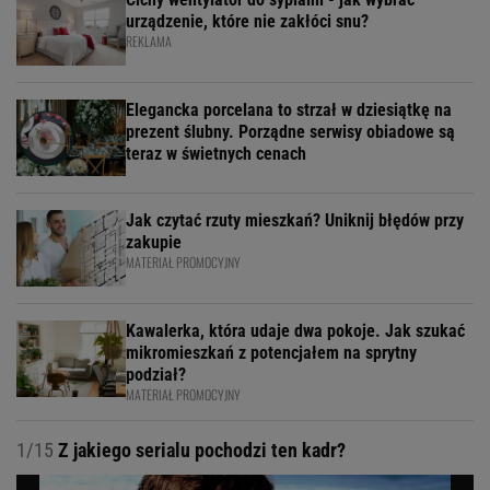
urządzenie, które nie zakłóci snu?
REKLAMA
Elegancka porcelana to strzał w dziesiątkę na
prezent ślubny. Porządne serwisy obiadowe są
teraz w świetnych cenach
Jak czytać rzuty mieszkań? Uniknij błędów przy
zakupie
MATERIAŁ PROMOCYJNY
Kawalerka, która udaje dwa pokoje. Jak szukać
mikromieszkań z potencjałem na sprytny
podział?
MATERIAŁ PROMOCYJNY
1/15
Z jakiego serialu pochodzi ten kadr?