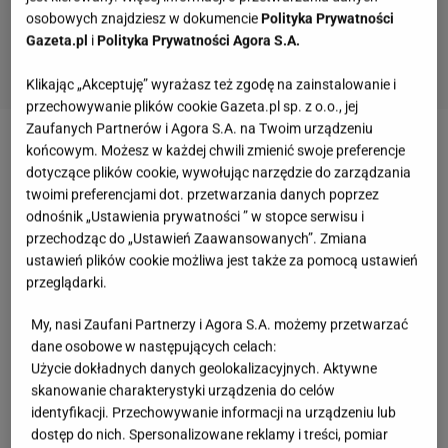
osobowych znajdziesz w dokumencie
Polityka Prywatności
Gazeta.pl
i
Polityka Prywatności Agora S.A.
Klikając „Akceptuję” wyrażasz też zgodę na zainstalowanie i
przechowywanie plików cookie Gazeta.pl sp. z o.o., jej
Zaufanych Partnerów i Agora S.A. na Twoim urządzeniu
końcowym. Możesz w każdej chwili zmienić swoje preferencje
Wielkość salonu ma znaczenie
dotyczące plików cookie, wywołując narzędzie do zarządzania
twoimi preferencjami dot. przetwarzania danych poprzez
Zdaniem architektów najbardziej funkcjonalny jest
odnośnik „Ustawienia prywatności ” w stopce serwisu i
salon to ten o powierzchni 25-30 m kw. – wtedy
przechodząc do „Ustawień Zaawansowanych”. Zmiana
ustawień plików cookie możliwa jest także za pomocą ustawień
łatwo jest wydzielić w nim strefy funkcjonalne. Jeśli
przeglądarki.
pokój, który przeznaczacie na salon jest mniejszy,
warto pomyśleć o połączeniu go z innym
My, nasi Zaufani Partnerzy i Agora S.A. możemy przetwarzać
dane osobowe w następujących celach:
pomieszczeniem, np. z kuchnią lub holem. Usunięcie
Użycie dokładnych danych geolokalizacyjnych. Aktywne
jednej ściany działowej uczyni wnętrze
skanowanie charakterystyki urządzenia do celów
przestronniejszym, a sąsiednie pomieszczenia
identyfikacji. Przechowywanie informacji na urządzeniu lub
dostęp do nich. Spersonalizowane reklamy i treści, pomiar
wcale na tym nie ucierpią. Pokój dzienny nie