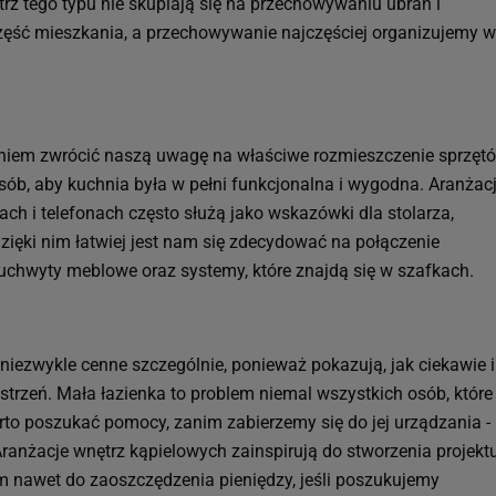
rz tego typu nie skupiają się na przechowywaniu ubrań i
zęść mieszkania, a przechowywanie najczęściej organizujemy w
aniem zwrócić naszą uwagę na właściwe rozmieszczenie sprzęt
ób, aby kuchnia była w pełni funkcjonalna i wygodna. Aranżac
ch i telefonach często służą jako wskazówki dla stolarza,
ięki nim łatwiej jest nam się zdecydować na połączenie
uchwyty meblowe oraz systemy, które znajdą się w szafkach.
 niezwykle cenne szczególnie, ponieważ pokazują, jak ciekawie i
rzeń. Mała łazienka to problem niemal wszystkich osób, które
rto poszukać pomocy, zanim zabierzemy się do jej urządzania -
ranżacje wnętrz kąpielowych zainspirują do stworzenia projekt
 nawet do zaoszczędzenia pieniędzy, jeśli poszukujemy