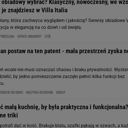
s obiadowy wybrać? Klasyczny, nowoczesny, we wzo
 je znajdziesz w Villa Italia
lany, która zachwyca wyglądem i jakością? Serwisy obiadowe V
stycja w elegancję na co dzień i od święta.
PORCELANA
SERWIS OBIADOWY
STÓŁ
ian postaw na ten patent - mała przestrzeń zyska 
eń wcale nie musi oznaczać chaosu i braku prywatności. Wysta
dzielić, by jedno pomieszczenie zaczęło pełnić kilka funkcji bez
ku.
DODATKI DO DOMU
NACZYNIA KUCHENNE
SINSAY
ć małą kuchnię, by była praktyczna i funkcjonalna?
e triki
otrafi dać w kość. Brakuje blatu, szafki pękają w szwach, a ka