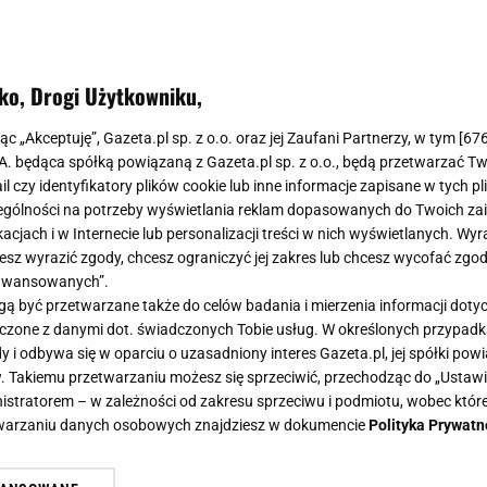
ko, Drogi Użytkowniku,
jąc „Akceptuję”, Gazeta.pl sp. z o.o. oraz jej Zaufani Partnerzy, w tym [
67
.A. będąca spółką powiązaną z Gazeta.pl sp. z o.o., będą przetwarzać T
ail czy identyfikatory plików cookie lub inne informacje zapisane w tych p
gólności na potrzeby wyświetlania reklam dopasowanych do Twoich zain
acjach i w Internecie lub personalizacji treści w nich wyświetlanych. Wyr
cesz wyrazić zgody, chcesz ograniczyć jej zakres lub chcesz wycofać zgo
aawansowanych”.
 być przetwarzane także do celów badania i mierzenia informacji dot
 łączone z danymi dot. świadczonych Tobie usług. W określonych przypad
i odbywa się w oparciu o uzasadniony interes Gazeta.pl, jej spółki powi
. Takiemu przetwarzaniu możesz się sprzeciwić, przechodząc do „Ust
nistratorem – w zależności od zakresu sprzeciwu i podmiotu, wobec które
etwarzaniu danych osobowych znajdziesz w dokumencie
Polityka Prywatn