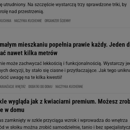
ę utrudniony. Na szczęście wystarczą trzy sprawdzone triki, by
rolę nad przestrzenią.
KUCHNIA
NACZYNIA KUCHENNE
ORGANIZER ŚCIENNY
 małym mieszkaniu popełnia prawie każdy. Jeden d
rać nawet kilka metrów
ie może zachwycać lekkością i funkcjonalnością. Wystarczy j
onych decyzji, by stało się ciasne i przytłaczające. Jak tego unik
cić uwagę na te kilka kwestii!
ARANŻACJE WNĘTRZ
DODATKI DO DOMU
NACZYNIA KUCHENNE
kle wygląda jak z kwiaciarni premium. Możesz zrob
ze w domu
as zamknięty w szkle przyciąga wzrok i wprowadza do wnętrza
d w słoiku można zrobić samodzielnie, tanio i bez specjalistyc