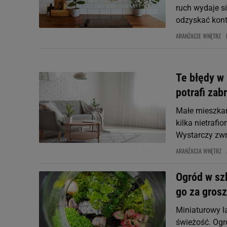
ruch wydaje si
odzyskać kont
ARANŻACJE WNĘTRZ
Te błędy w
potrafi zab
Małe mieszkan
kilka nietrafi
Wystarczy zwró
ARANŻACJA WNĘTRZ
Ogród w sz
go za gros
Miniaturowy l
świeżość. Ogró