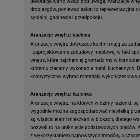
dekoracje warto wziąć pod uwagę. Aranżacje wnęt
drobiazgów, ponieważ salon to reprezentacyjna c
sypialni, gabinecie i przedpokoju.
Aranżacje wnętrz: kuchnia
Aranżacje wnętrz dotyczące kuchni mają za zad
i zaprojektowanie zabudowy meblowej w taki spos
wnętrz, które najchętniej gromadzimy w komputera
któremu zlecamy wykonanie mebli kuchennych. Dz
kolorystyczne, wybrać materiały wykończeniowe, 
Aranżacje wnętrz: łazienka
Aranżacje wnętrz, na których widzimy łazienki, są
wygodnie można zagospodarować niewielką przest
są właścicielami mieszkań w blokach, dlatego wa
pozwoli to na uniknięcie podstawowych błędów. A
z wykorzystaniem najnowszych trendów, a czasem