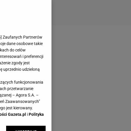
6
] Zaufanych Partnerów
woje dane osobowe takie
likach do celów
teresowań i preferencji
ażenie zgody jest
dę uprzednio udzieloną
yczących funkcjonowania
kach przetwarzanie
ązanej – Agora S.A. –
awień Zaawansowanych”
go jest kierowany.
ości Gazeta.pl
i
Polityka