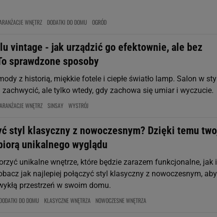
ARANŻACJE WNĘTRZ
DODATKI DO DOMU
OGRÓD
lu vintage - jak urządzić go efektownie, ale bez
To sprawdzone sposoby
dy z historią, miękkie fotele i ciepłe światło lamp. Salon w sty
i zachwycić, ale tylko wtedy, gdy zachowa się umiar i wyczucie.
ARANŻACJE WNĘTRZ
SINSAY
WYSTRÓJ
yć styl klasyczny z nowoczesnym? Dzięki temu two
biorą unikalnego wyglądu
rzyć unikalne wnętrze, które będzie zarazem funkcjonalne, jak i
obacz jak najlepiej połączyć styl klasyczny z nowoczesnym, aby
wykłą przestrzeń w swoim domu.
DODATKI DO DOMU
KLASYCZNE WNĘTRZA
NOWOCZESNE WNĘTRZA