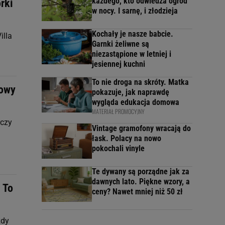
każdego, kto odwiedza ogród
rki
w nocy. I sarnę, i złodzieja
Kochały je nasze babcie.
illa
Garnki żeliwne są
niezastąpione w letniej i
jesiennej kuchni
To nie droga na skróty. Matka
nowy
pokazuje, jak naprawdę
wygląda edukacja domowa
MATERIAŁ PROMOCYJNY
rczy
Vintage gramofony wracają do
łask. Polacy na nowo
pokochali vinyle
Te dywany są porządne jak za
dawnych lato. Piękne wzory, a
 To
ceny? Nawet mniej niż 50 zł
żdy