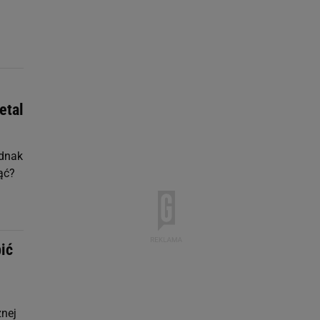
etal
ednak
nąć?
ić
znej