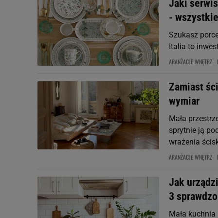
Jaki serwi
- wszystkie
Szukasz porce
Italia to inwe
ARANŻACJE WNĘTRZ
Zamiast śc
wymiar
Mała przestrz
sprytnie ją po
wrażenia ścis
ARANŻACJE WNĘTRZ
Jak urządzi
3 sprawdzon
Mała kuchnia p