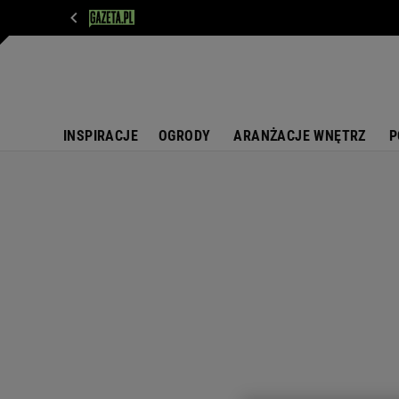
WIADOMOŚCI
NEXT
SPORT
PLOTEK
D
INSPIRACJE
OGRODY
ARANŻACJE WNĘTRZ
P