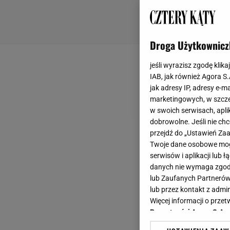
Droga Użytkownicz
jeśli wyrazisz zgodę klika
IAB, jak również Agora S
jak adresy IP, adresy e-m
marketingowych, w szcze
w swoich serwisach, aplik
dobrowolne. Jeśli nie ch
przejdź do „Ustawień Z
Twoje dane osobowe mogą
serwisów i aplikacji lub
danych nie wymaga zgody 
lub Zaufanych Partnerów
lub przez kontakt z admi
Więcej informacji o prz
Prywatności Agora S.A.