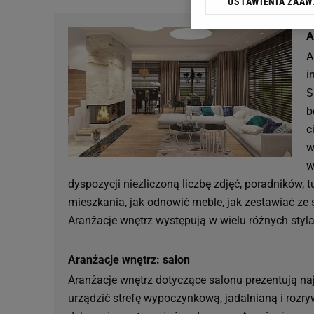
USTAWIENIA ZAA
Klikając „Akceptuję” wyra
Zaufanych Partnerów i A
A
dotyczące plików cookie,
odnośnik „Ustawienia pr
A
plików cookie możliwa je
i
S
My, nasi Zaufani Partne
b
Użycie dokładnych danych
Przechowywanie informacji
c
badnie odbiorców i uleps
w
w
dyspozycji niezliczoną liczbę zdjęć, poradników, t
mieszkania, jak odnowić meble, jak zestawiać ze 
Aranżacje wnętrz występują w wielu różnych stylac
Aranżacje wnętrz: salon
Aranżacje wnętrz dotyczące salonu prezentują na
urządzić strefę wypoczynkową, jadalnianą i rozryw