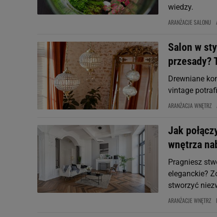
wiedzy.
ARANŻACJE SALONU
Salon w sty
przesady? 
Drewniane komo
vintage potraf
ARANŻACJA WNĘTRZ
Jak połącz
wnętrza na
Pragniesz stwo
eleganckie? Z
stworzyć niez
ARANŻACJE WNĘTRZ