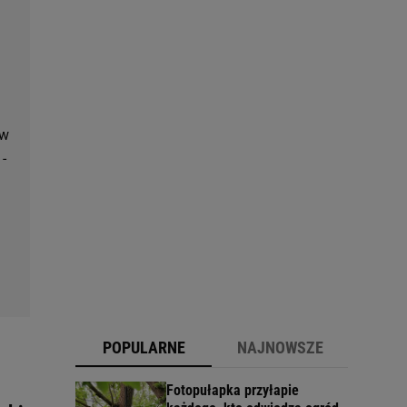
 w
-
POPULARNE
NAJNOWSZE
Fotopułapka przyłapie