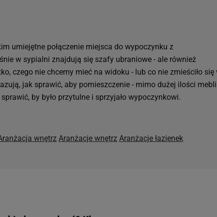
kim umiejętne połączenie miejsca do wypoczynku z
nie w sypialni znajdują się szafy ubraniowe - ale również
o, czego nie chcemy mieć na widoku - lub co nie zmieściło się
ują, jak sprawić, aby pomieszczenie - mimo dużej ilości mebli 
k sprawić, by było przytulne i sprzyjało wypoczynkowi.
Aranżacja wnętrz
Aranżacje wnętrz
Aranżacje łazienek