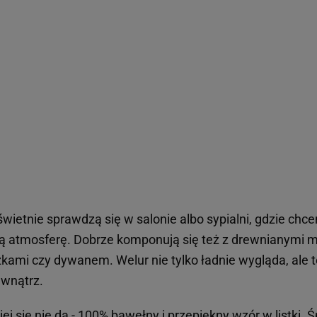
świetnie sprawdzą się w salonie albo sypialni, gdzie ch
ą atmosferę. Dobrze komponują się też z drewnianymi m
kami czy dywanem. Welur nie tylko ładnie wygląda, ale
ewnątrz.
iej się nie da - 100% bawełny i przepiękny wzór w listki. Ś