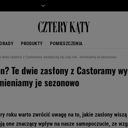
ZIECKO
MOTO
ORADY
PRODUKTY
POMIESZCZENIA
Te dwie zasłony z Castoramy wystarczą na cały rok - zmieniamy je sezonowo
en? Te dwie zasłony z Castoramy wy
zmieniamy je sezonowo
ry roku warto zwrócić uwagę na to, jakie zasłony wisz
ją one znaczący wpływ na nasze samopoczucie, ze wzg