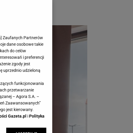
re szczególnie
6
] Zaufanych Partnerów
woje dane osobowe takie
likach do celów
teresowań i preferencji
ażenie zgody jest
dę uprzednio udzieloną
yczących funkcjonowania
kach przetwarzanie
ązanej – Agora S.A. –
awień Zaawansowanych”
go jest kierowany.
ości Gazeta.pl
i
Polityka