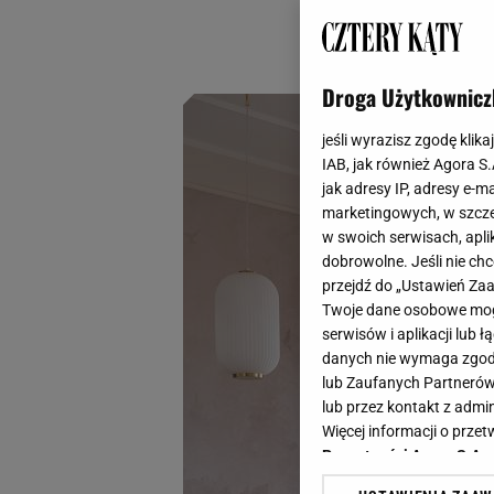
słońca i ociepleni
przyciągają wzrok.
Droga Użytkownicz
jeśli wyrazisz zgodę klika
IAB, jak również Agora S
jak adresy IP, adresy e-m
marketingowych, w szcze
w swoich serwisach, aplik
dobrowolne. Jeśli nie ch
przejdź do „Ustawień Z
Twoje dane osobowe mogą
serwisów i aplikacji lub
danych nie wymaga zgody 
lub Zaufanych Partnerów
lub przez kontakt z admi
Więcej informacji o prz
Prywatności Agora S.A.