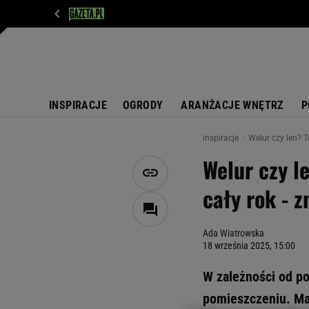
WIADOMOŚCI
NEXT
SPORT
PLOTEK
D
INSPIRACJE
OGRODY
ARANŻACJE WNĘTRZ
P
inspiracje
Welur czy len? 
Welur czy l
cały rok - 
Ada Wiatrowska
18 września 2025, 15:00
W zależności od po
pomieszczeniu. Ma