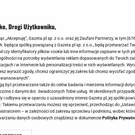
e przestrzeni. W Castoramie znalazłam dwa modele, któ
ko, Drogi Użytkowniku,
jąc „Akceptuję”, Gazeta.pl sp. z o.o. oraz jej Zaufani Partnerzy, w tym [
67
.A. będąca spółką powiązaną z Gazeta.pl sp. z o.o., będą przetwarzać T
ail czy identyfikatory plików cookie lub inne informacje zapisane w tych p
gólności na potrzeby wyświetlania reklam dopasowanych do Twoich zain
acjach i w Internecie lub personalizacji treści w nich wyświetlanych. Wyr
cesz wyrazić zgody, chcesz ograniczyć jej zakres lub chcesz wycofać zgo
aawansowanych”.
 być przetwarzane także do celów badania i mierzenia informacji dot
 łączone z danymi dot. świadczonych Tobie usług. W określonych przypad
i odbywa się w oparciu o uzasadniony interes Gazeta.pl, jej spółki powi
. Takiemu przetwarzaniu możesz się sprzeciwić, przechodząc do „Ust
nistratorem – w zależności od zakresu sprzeciwu i podmiotu, wobec które
etwarzaniu danych osobowych znajdziesz w dokumencie
Polityka Prywatn