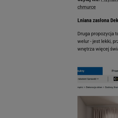
chmurce
Lniana zasłona Deko
Druga propozycja t
welur - jest lekki,
wnętrza więcej świa