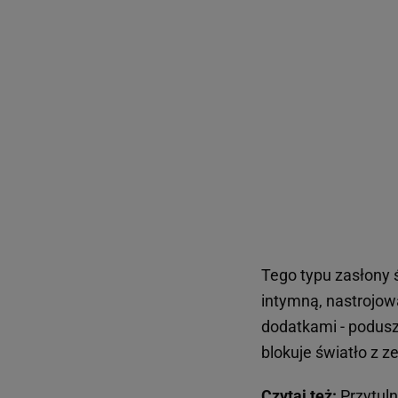
Tego typu zasłony 
intymną, nastrojow
dodatkami - podusz
blokuje światło z z
Czytaj też:
Przytuln