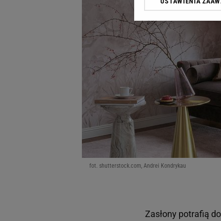
USTAWIENIA ZAA
Klikając „Akceptuję” wyra
Zaufanych Partnerów i A
dotyczące plików cookie,
odnośnik „Ustawienia pr
plików cookie możliwa je
My, nasi Zaufani Partne
Użycie dokładnych danych
Przechowywanie informacji
badnie odbiorców i uleps
fot. shutterstock.com, Andrei Kondrykau
Zasłony potrafią do