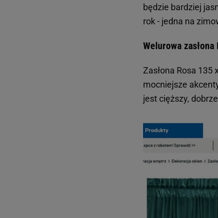
będzie bardziej jas
rok - jedna na zimo
Welurowa zasłona R
Zasłona Rosa 135 x
mocniejsze akcenty 
jest cięższy, dobrz