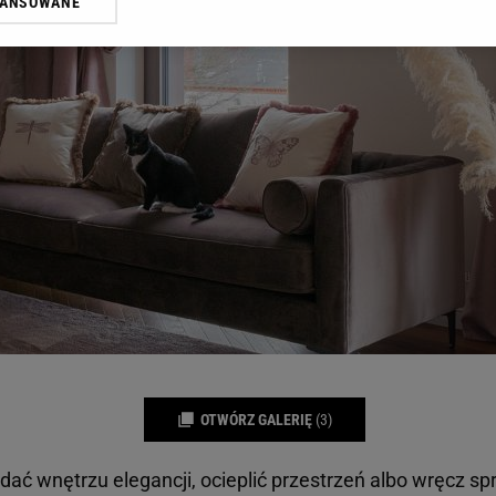
WANSOWANE
żasz też zgodę na zainstalowanie i przechowywanie plików cookie Gazeta.p
gora S.A. na Twoim urządzeniu końcowym. Możesz w każdej chwili zmien
 wywołując narzędzie do zarządzania twoimi preferencjami dot. przetw
ywatności ” w stopce serwisu i przechodząc do „Ustawień Zaawansowan
st także za pomocą ustawień przeglądarki.
rzy i Agora S.A. możemy przetwarzać dane osobowe w następujących cel
 geolokalizacyjnych. Aktywne skanowanie charakterystyki urządzenia do
 na urządzeniu lub dostęp do nich. Spersonalizowane reklamy i treści, p
zanie usług.
Lista Zaufanych Partnerów
OTWÓRZ GALERIĘ
(3)
dać wnętrzu elegancji, ocieplić przestrzeń albo wręcz sp