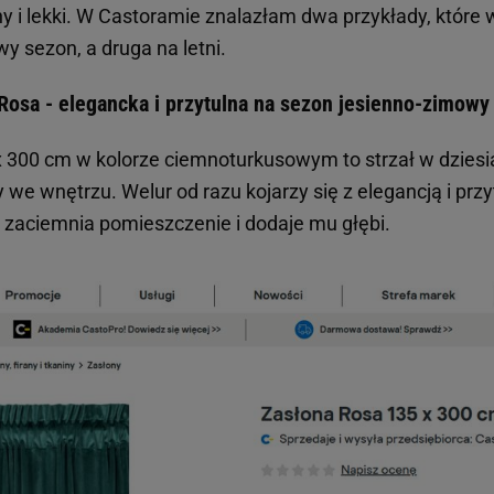
ny i lekki. W Castoramie znalazłam dwa przykłady, które 
wy sezon, a druga na letni.
osa - elegancka i przytulna na sezon jesienno-zimowy
 300 cm w kolorze ciemnoturkusowym to strzał w dziesiątk
we wnętrzu. Welur od razu kojarzy się z elegancją i przy
e zaciemnia pomieszczenie i dodaje mu głębi.