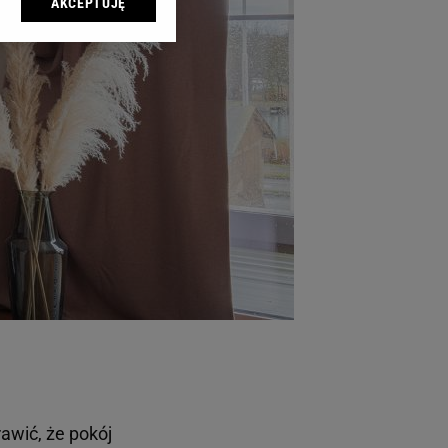
AKCEPTUJĘ
l sp. z o.o., jej
ić swoje preferencje
arzania danych poprzez
ych”. Zmiana ustawień
ach:
 celów identyfikacji.
omiar reklam i treści,
rawić, że pokój