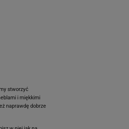
cemy stworzyć
eblami i miękkimi
 też naprawdę dobrze
pisz w niej jak na