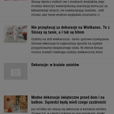
Sinsay słynie z niskich cen i modnych dodatków, więc
możesz stworzyć walentynkową aranżację domu już za
kilkadziesiąt złotych, nie nadwyrężając budżetu. Jeśli
chcesz, aby twoje wnętrze wyglądało przytulnie i z
miłosnym akcentem, nie musisz wydawać fortuny.
Sezonowe dekoracje z motywem serc, różu
Nie przepłacaj za dekoracje na Wielkanoc. Te z
Sinsay są tanie, a i tak są hitem
Ozdoby na stół wielkanocny - tanie i gotowe rozwiązania
Gotowe dekoracje to najprostszy sposób na szybkie
przygotowanie świątecznego stołu. W ofercie Sinsay
można znaleźć niedrogie ozdoby wielkanocne, które
mimo niskiej ceny wyglądają naprawdę stylowo.
Ceramiczne zajączki, świeczniki, dekoracyjne
Dekoracje: w krainie aniołów
.
Modne dekoracje świąteczne przed dom i na
balkon. Sąsiedzi będą mieli czego zazdrościć
już od kilku lat cieszą się dekoracje w kształcie renifera.
Zazwyczaj, w całości pokryte są one lampkami, dzięki