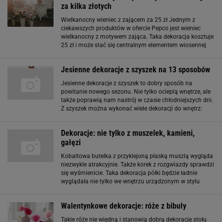
za kilka złotych
Wielkanocny wieniec z zającem za 25 zł Jednym z
ciekawszych produktów w ofercie Pepco jest wieniec
wielkanocny z motywem zająca. Taka dekoracja kosztuje
25 zł i może stać się centralnym elementem wiosennej
aranżacji w domu. Wieniec można powiesić na drzwiach
wejściowych albo na ścianie w salonie
Jesienne dekoracje z szyszek na 13 sposobów
Jesienne dekoracje z szyszek to dobry sposób na
powitanie nowego sezonu. Nie tylko ocieplą wnętrze, ale
także poprawią nam nastrój w czasie chłodniejszych dni.
Z szyszek można wykonać wiele dekoracji do wnętrz:
wieńce, stroiki, ale też zawieszki w kształcie ptaków i
ludzików - ograniczeniem
Dekoracje: nie tylko z muszelek, kamieni,
gałęzi
Kobaltowa butelka z przyklejoną płaską muszlą wygląda
niezwykle atrakcyjnie. Także korek z rozgwiazdy sprawdzi
się wyśmienicie. Taka dekoracja półki będzie ładnie
wyglądała nie tylko we wnętrzu urządzonym w stylu
marynistycznym. Ma niebagatelną zaletę - można ją w
każdej chwili zmienić na zupełnie
Walentynkowe dekoracje: róże z bibuły
Takie róże nie więdną i stanowią dobrą dekorację stołu