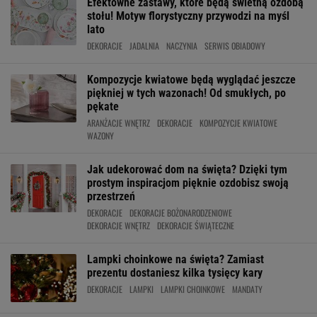
Efektowne zastawy, które będą świetną ozdobą
stołu! Motyw florystyczny przywodzi na myśl
lato
DEKORACJE
JADALNIA
NACZYNIA
SERWIS OBIADOWY
Kompozycje kwiatowe będą wyglądać jeszcze
piękniej w tych wazonach! Od smukłych, po
pękate
ARANŻACJE WNĘTRZ
DEKORACJE
KOMPOZYCJE KWIATOWE
WAZONY
Jak udekorować dom na święta? Dzięki tym
prostym inspiracjom pięknie ozdobisz swoją
przestrzeń
DEKORACJE
DEKORACJE BOŻONARODZENIOWE
DEKORACJE WNĘTRZ
DEKORACJE ŚWIĄTECZNE
Lampki choinkowe na święta? Zamiast
prezentu dostaniesz kilka tysięcy kary
DEKORACJE
LAMPKI
LAMPKI CHOINKOWE
MANDATY