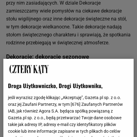
przy nim zasiadających. W dziale Dekoracje
zamieszczamy wiele pomysłów na ciekawe dekoracje
stołu wigilijnego oraz inne dekoracje świąteczne na stół,
w tym dekoracje wielkanocne. Takie dekoracje nadają
stołom świątecznego charakteru i sprawiają, że spotkania
rodzinne przebiegają w świątecznej atmosferze.
Dekoracje: dekoracje sezonowe
Coraz częściej decydujemy się na dekoracje sezonowe i
przystrajamy mieszkania wraz z kolejno zmieniającymi
się porami roku. W dziale Dekoracje znajdziecie nasze
Droga Użytkowniczko, Drogi Użytkowniku,
propozycje dekoracji wiosennych i dekoracji jesiennych,
jeśli wyrazisz zgodę klikając „Akceptuję”, Gazeta.pl sp. z o.o.
które odpowiednio zaaranżowane można wykorzystać też
oraz jej Zaufani Partnerzy, w tym [
676
] Zaufanych Partnerów
w pozostałych sezonach.
IAB, jak również Agora S.A. będąca spółką powiązaną z
Od niedawna bardzo popularne stały się wszelkie
Gazeta.pl sp. z o.o., będą przetwarzać Twoje dane osobowe
dekoracje na Halloween, które stanowią podstawę
takie jak adresy IP, adresy e-mail czy identyfikatory plików
większości dekoracji jesiennych. Na naszej stronie
cookie lub inne informacje zapisane w tych plikach do celów