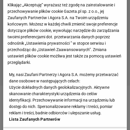
wydarzeniu niepowtarzalnego charakteru. Na naszej
Klikając „Akceptuję” wyrażasz też zgodę na zainstalowanie i
stronie w dziale Dekoracje znajdziecie propozycje różnych
przechowywanie plików cookie Gazeta.pl sp. z o.o., jej
dekoracji weselnych, w tym przykładowe dekoracje sali
Zaufanych Partnerów i Agora S.A. na Twoim urządzeniu
weselnej oraz dekoracje stołu weselnego.
końcowym. Możesz w każdej chwili zmienić swoje preferencje
Co więcej, wśród propozycji dekoracji często pojawiają
dotyczące plików cookie, wywołując narzędzie do zarządzania
twoimi preferencjami dot. przetwarzania danych poprzez
się także pomysły na dekoracje komunijne, które
odnośnik „Ustawienia prywatności ” w stopce serwisu i
uświetnią każdą uroczystość.
przechodząc do „Ustawień Zaawansowanych”. Zmiana
ustawień plików cookie możliwa jest także za pomocą ustawień
Zobacz także:
przeglądarki.
Aranżacja mieszkania
Dekoracje do pokoju
DIY
Dodatki
My, nasi Zaufani Partnerzy i Agora S.A. możemy przetwarzać
Drewno
Dywany
Farby
Kolory
Metamorfozy
dane osobowe w następujących celach:
Użycie dokładnych danych geolokalizacyjnych. Aktywne
skanowanie charakterystyki urządzenia do celów
DEKORACJE
identyfikacji. Przechowywanie informacji na urządzeniu lub
dostęp do nich. Spersonalizowane reklamy i treści, pomiar
Koniec minimalizmu: akcenty z PRL-u znowu w
reklam i treści, badnie odbiorców i ulepszanie usług.
naszych domach. Powrót misy z kolorowego
Lista Zaufanych Partnerów
szkła Murano
DEKORACJE
DEKORIA
MISKA
PRL