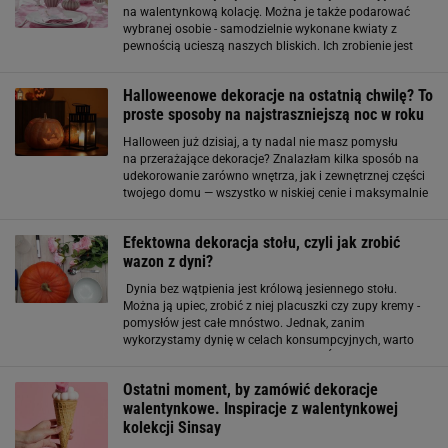
na walentynkową kolację. Można je także podarować
wybranej osobie - samodzielnie wykonane kwiaty z
pewnością ucieszą naszych bliskich. Ich zrobienie jest
proste i niedrogie. Poradzi sobie z nimi każdy, a efekt
będzie zachwycać. Musisz mieć
Halloweenowe dekoracje na ostatnią chwilę? To
proste sposoby na najstraszniejszą noc w roku
Halloween już dzisiaj, a ty nadal nie masz pomysłu
na przerażające dekoracje? Znalazłam kilka sposób na
udekorowanie zarówno wnętrza, jak i zewnętrznej części
twojego domu — wszystko w niskiej cenie i maksymalnie
szybkim czasie! Klasyka wraca w świetnym stylu - tę
dekorację wykonasz w kilka minut
Efektowna dekoracja stołu, czyli jak zrobić
wazon z dyni?
Dynia bez wątpienia jest królową jesiennego stołu.
Można ją upiec, zrobić z niej placuszki czy zupy kremy -
pomysłów jest całe mnóstwo. Jednak, zanim
wykorzystamy dynię w celach konsumpcyjnych, warto
zrobić z niej piękną dekorację wnętrz. Świetnie sprawdzi
się w roli... wazonu. Wykonanie dyniowego
Ostatni moment, by zamówić dekoracje
walentynkowe. Inspiracje z walentynkowej
kolekcji Sinsay