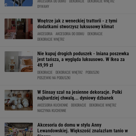
AKCESORIA DO DOMU
DEKORACJE
DEKORACJE WNĘTRZ
DYWANY
Wnętrze jak z weneckiej trattorii - z tymi
dodatkami stworzysz luksusowy klimat
AKCESORIA
AKCESORIA DO DOMU
DEKORACJE
DEKORACJE WNĘTRZ
Nie kupuj drogich poduszek - lniana poszewka
jest tańsza, a wygląda luksusowo. W Ikea za
49,99 zł
DEKORACJE
DEKORACJE WNĘTRZ
PODUSZKI
POSZEWKI NA PODUSZKI
W Sinsay szał na jesienne dekoracje. Polki
najbardziej chwalą... dyniowy dzbanek
AKCESORIA KUCHENNE
DEKORACJE
DEKORACJE WNĘTRZ
NACZYNIA KUCHENNE
Akcesoria do domu w stylu Anny
Lewandowskiej. Większość znalazłam tanio w