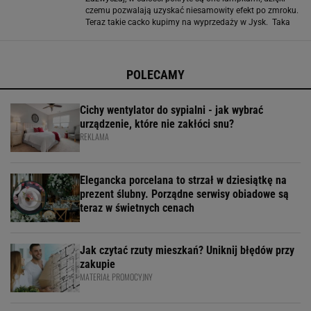
czemu pozwalają uzyskać niesamowity efekt po zmroku.
Teraz takie cacko kupimy na wyprzedaży w Jysk. Taka
dekoracja idealnie sprawdzi się zarówno przed domem
jednorodzinnym, jak i na balkonie
POLECAMY
Cichy wentylator do sypialni - jak wybrać
urządzenie, które nie zakłóci snu?
REKLAMA
Elegancka porcelana to strzał w dziesiątkę na
prezent ślubny. Porządne serwisy obiadowe są
teraz w świetnych cenach
Jak czytać rzuty mieszkań? Uniknij błędów przy
zakupie
MATERIAŁ PROMOCYJNY