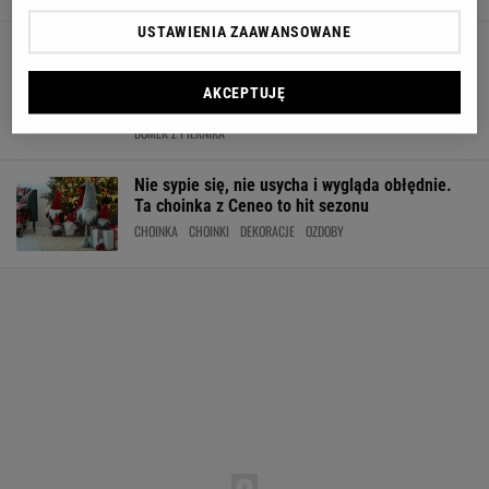
USTAWIENIA ZAAWANSOWANE
Piernikowy domek z Sinsay to już hit. Tak
działa magia świątecznych chatek i
kamieniczek
AKCEPTUJĘ
BOŻE NARODZENIE
DEKORACJE
DEKORACJE ŚWIĄTECZNE
DOMEK Z PIERNIKA
Nie sypie się, nie usycha i wygląda obłędnie.
Ta choinka z Ceneo to hit sezonu
CHOINKA
CHOINKI
DEKORACJE
OZDOBY