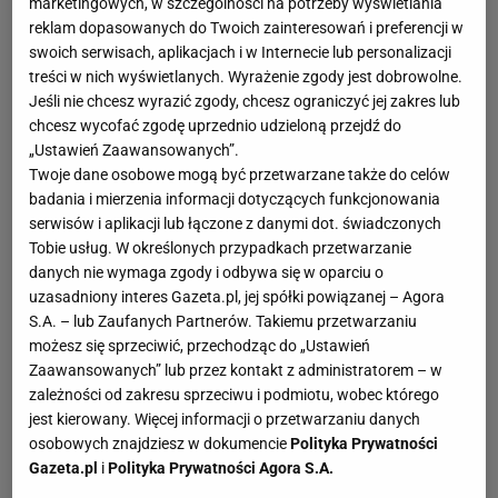
znajdziecie mnóstwo inspiracji na dekoracje na
marketingowych, w szczególności na potrzeby wyświetlania
reklam dopasowanych do Twoich zainteresowań i preferencji w
Halloween, które możecie wykorzystać w swoich
swoich serwisach, aplikacjach i w Internecie lub personalizacji
aranżacjach.
treści w nich wyświetlanych. Wyrażenie zgody jest dobrowolne.
Jeśli nie chcesz wyrazić zgody, chcesz ograniczyć jej zakres lub
Dekoracje: dekoracje świąteczne
chcesz wycofać zgodę uprzednio udzieloną przejdź do
Dekoracje świąteczne to nieodłączna część celebracji
„Ustawień Zaawansowanych”.
Twoje dane osobowe mogą być przetwarzane także do celów
wszystkich świąt. W naszym dziale znajdziecie wiele
badania i mierzenia informacji dotyczących funkcjonowania
pomysłów na dekoracje świąteczne, w tym na dekoracje
serwisów i aplikacji lub łączone z danymi dot. świadczonych
bożonarodzeniowe typu zrób to sam, jak również pomysły
Tobie usług. W określonych przypadkach przetwarzanie
na dekoracje wielkanocne. Nie zabraknie propozycji
danych nie wymaga zgody i odbywa się w oparciu o
dekoracji okien oraz dekoracji ogrodowych. Dzięki nim
uzasadniony interes Gazeta.pl, jej spółki powiązanej – Agora
S.A. – lub Zaufanych Partnerów. Takiemu przetwarzaniu
będziecie mogli pięknie przyozdobić swój dom i ogród,
możesz się sprzeciwić, przechodząc do „Ustawień
aby jeszcze lepiej odczuwać atmosferę świąt.
Zaawansowanych” lub przez kontakt z administratorem – w
zależności od zakresu sprzeciwu i podmiotu, wobec którego
Dekoracje: dekoracje na uroczystości
jest kierowany. Więcej informacji o przetwarzaniu danych
Dekoracje są bardzo istotnym elementem każdego
osobowych znajdziesz w dokumencie
Polityka Prywatności
przyjęcia weselnego, ponieważ nadają całemu
Gazeta.pl
i
Polityka Prywatności Agora S.A.