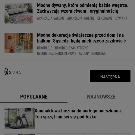
Modne dywany, które odmienią każde wnętrze.
Zachwycają wzornictwem i oryginalnością
ARANŻACJA SALONU
ARANŻACJA WNĘTRZ
DEKORACJE
DYWANY
Modne dekoracje świąteczne przed dom i na
balkon. Sąsiedzi będą mieli czego zazdrościć
DEKORACJE
DEKORACJE ŚWIĄTECZNE
OZDOBY BOŻONARODZENIOWE
OZDOBY OGRODOWE
1
2
3
4
5
NASTĘPNA
POPULARNE
NAJNOWSZE
Kompaktowa bieżnia do małego mieszkania.
Ten sprzęt mieści się pod łóżko