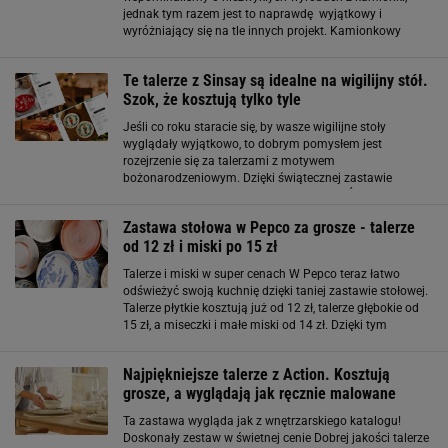
jednak tym razem jest to naprawdę wyjątkowy i
wyróżniający się na tle innych projekt. Kamionkowy
talerz Mood o abstrakcyjnym wzorze jest niczym dzieło
sztuki. Pastelowe odcienie i matowa powierzchnia
Te talerze z Sinsay są idealne na wigilijny stół.
Szok, że kosztują tylko tyle
Jeśli co roku staracie się, by wasze wigilijne stoły
wyglądały wyjątkowo, to dobrym pomysłem jest
rozejrzenie się za talerzami z motywem
bożonarodzeniowym. Dzięki świątecznej zastawie
wprowadzicie do domu klimat Gwiazdki. Świąteczne
talerze, które budują klimat. Detale tworzą magię Wiele
Zastawa stołowa w Pepco za grosze - talerze
osób
od 12 zł i miski po 15 zł
Talerze i miski w super cenach W Pepco teraz łatwo
odświeżyć swoją kuchnię dzięki taniej zastawie stołowej.
Talerze płytkie kosztują już od 12 zł, talerze głębokie od
15 zł, a miseczki i małe miski od 14 zł. Dzięki tym
niewielkim cenom możesz skompletować pełny zestaw
stołowy bez wydawania fortuny
Najpiękniejsze talerze z Action. Kosztują
grosze, a wyglądają jak ręcznie malowane
Ta zastawa wygląda jak z wnętrzarskiego katalogu!
Doskonały zestaw w świetnej cenie Dobrej jakości talerze