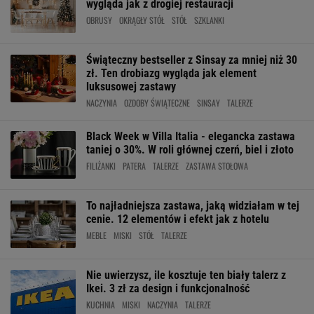
wygląda jak z drogiej restauracji
OBRUSY
OKRĄGŁY STÓŁ
STÓŁ
SZKLANKI
Świąteczny bestseller z Sinsay za mniej niż 30
zł. Ten drobiazg wygląda jak element
luksusowej zastawy
NACZYNIA
OZDOBY ŚWIĄTECZNE
SINSAY
TALERZE
Black Week w Villa Italia - elegancka zastawa
taniej o 30%. W roli głównej czerń, biel i złoto
FILIŻANKI
PATERA
TALERZE
ZASTAWA STOŁOWA
To najładniejsza zastawa, jaką widziałam w tej
cenie. 12 elementów i efekt jak z hotelu
MEBLE
MISKI
STÓŁ
TALERZE
Nie uwierzysz, ile kosztuje ten biały talerz z
Ikei. 3 zł za design i funkcjonalność
KUCHNIA
MISKI
NACZYNIA
TALERZE