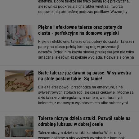
estetyka. Dobre talerze nie tylko pełnią rolę praktyczną,
ale również podkreślają charakter wnętrza i tworzą
odpowiednią atmosferę podczas posiłków. Ważne, by
wybierać talerze, które będą pasować do stylu kuchni, ale
także wytrzymają
Piękne i efektowne talerze oraz patery do
ciasta - perfekcyjne na domowe wypieki
Piękne i efektowne: talerze oraz patery do ciasta Talerze i
patery na ciasto pełnią istotną rolę w prezentacji
deserów. Dzięki nim każda słodka przekąska jest nie tylko
smaczna, ale również pięknie wygląda. Pozwalają one na
stworzenie unikalnych kompozycji, które przyciągają
wzrok i zachęcają
Białe talerze już dawno są passé. W sylwestra
na stole postaw takie. Są tanie!
Białe talerze powoli przechodzą na emeryturę, a na
sylwestrowych stołach robi się coraz ciekawiej. Modne są
dziś talerze z nieregularnym rantem, w naturalnych
kolorach, z matowym wykończeniem albo subtelnymi
złotymi detalami, które od razu podkręcają klimat kolacji.
Co najlepsze, takie stylowe
Talerze niczym dzieła sztuki. Pozwól sobie na
odrobinę luksusu w dobrej cenie
Talerze niczym dzieła sztuki: kamionka Wiele razy
wspominaliśmy o niezwykłych wyrobach z kamionki,