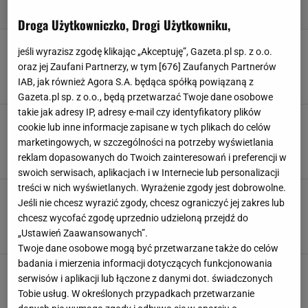
Droga Użytkowniczko, Drogi Użytkowniku,
Kolorowy stół na lato. Szklane miseczki w
jeśli wyrazisz zgodę klikając „Akceptuję”, Gazeta.pl sp. z o.o.
kształcie owoców są piękne, truskawki to nasz
oraz jej Zaufani Partnerzy, w tym [
676
] Zaufanych Partnerów
typ
IAB, jak również Agora S.A. będąca spółką powiązaną z
MISKI
TALERZE
Gazeta.pl sp. z o.o., będą przetwarzać Twoje dane osobowe
takie jak adresy IP, adresy e-mail czy identyfikatory plików
Mozaika wraca w wielkim stylu. Trend ma
cookie lub inne informacje zapisane w tych plikach do celów
tysiące lat, a teraz podbija łazienki, kuchnie i
marketingowych, w szczególności na potrzeby wyświetlania
salony
reklam dopasowanych do Twoich zainteresowań i preferencji w
PŁYTKI SAMOPRZYLEPNE
SINSAY
TALERZE
WAZON
swoich serwisach, aplikacjach i w Internecie lub personalizacji
treści w nich wyświetlanych. Wyrażenie zgody jest dobrowolne.
Vintage glass - szkło z lat 80. powraca.
Jeśli nie chcesz wyrazić zgody, chcesz ograniczyć jej zakres lub
Kolorowe kieliszki i rżnięty kryształ rządzą na
chcesz wycofać zgodę uprzednio udzieloną przejdź do
stole
„Ustawień Zaawansowanych”.
AMSTERDAM
ANSWEAR
DZBANEK
KIELISZEK
Twoje dane osobowe mogą być przetwarzane także do celów
badania i mierzenia informacji dotyczących funkcjonowania
Ta zastawa sprawia, że stół wygląda jak z
serwisów i aplikacji lub łączone z danymi dot. świadczonych
luksusowej restauracji. Asymetryczny kieliszek
Tobie usług. W określonych przypadkach przetwarzanie
to nasz faworyt