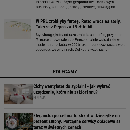
to podstawa w każdym gospodarstwie domowym.
Niektórzy, komponując swoją zastawę, stawiają na
uniwersalność oraz klasyczne rozwiązania. Najczęściej
wybierają więc oni gładkie białe talerze o
W PRL zrobiłyby furorę. Retro wraca na stoły.
Talerze z Pepco za 15 zł to hit
Styl vintage, który od razu zmienia atmosferę przy stole
Te porcelanowe talerze z Pepco idealnie wpisują się w
modę na retro, która w 2026 roku mocno zaznacza swoją
obecność we wnętrzach. Delikatny wzór, jasna
kolorystyka i klasyczna forma sprawiają, że od razu
przywołują skojarzenia z domową
POLECAMY
Cichy wentylator do sypialni - jak wybrać
urządzenie, które nie zakłóci snu?
REKLAMA
Elegancka porcelana to strzał w dziesiątkę na
prezent ślubny. Porządne serwisy obiadowe są
teraz w świetnych cenach