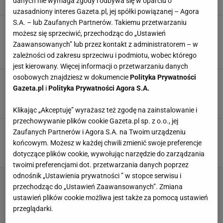
danych nie wymaga zgody i odbywa się w oparciu o
ANSWEAR
KIELISZEK
LAMPA
SZTUĆCE
uzasadniony interes Gazeta.pl, jej spółki powiązanej – Agora
S.A. – lub Zaufanych Partnerów. Takiemu przetwarzaniu
Jak urządzić małą kuchnię, by była praktyczna
możesz się sprzeciwić, przechodząc do „Ustawień
i funkcjonalna? To 3 sprawdzone triki
Zaawansowanych” lub przez kontakt z administratorem – w
ARANŻACJE WNĘTRZ
KUCHNIA
NACZYNIA KUCHENNE
zależności od zakresu sprzeciwu i podmiotu, wobec którego
ORGANIZER ŚCIENNY
jest kierowany. Więcej informacji o przetwarzaniu danych
osobowych znajdziesz w dokumencie
Polityka Prywatności
Ceramika w stylu dopamine decor w sam raz na
Gazeta.pl
i
Polityka Prywatności Agora S.A.
wiosnę - wygląda jak z włoskiej galerii z lat 80.
AMSTERDAM
ANSWEAR
FILIŻANKA
KUBEK
Klikając „Akceptuję” wyrażasz też zgodę na zainstalowanie i
przechowywanie plików cookie Gazeta.pl sp. z o.o., jej
Znalazłam filiżnaki z kwiatem lotosu. Mają
Zaufanych Partnerów i Agora S.A. na Twoim urządzeniu
delikatne zdobienia i są bardzo eleganckie
końcowym. Możesz w każdej chwili zmienić swoje preferencje
FILIŻANKA
NAJPIĘKNIEJSZE FILIŻANKI
TALERZE
VILLA ITALIA
dotyczące plików cookie, wywołując narzędzie do zarządzania
twoimi preferencjami dot. przetwarzania danych poprzez
odnośnik „Ustawienia prywatności ” w stopce serwisu i
przechodząc do „Ustawień Zaawansowanych”. Zmiana
ustawień plików cookie możliwa jest także za pomocą ustawień
przeglądarki.