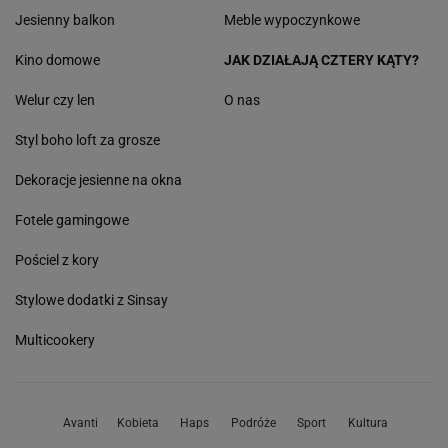
Jesienny balkon
Meble wypoczynkowe
Kino domowe
JAK DZIAŁAJĄ CZTERY KĄTY?
Welur czy len
O nas
Styl boho loft za grosze
Dekoracje jesienne na okna
Fotele gamingowe
Pościel z kory
Stylowe dodatki z Sinsay
Multicookery
Avanti
Kobieta
Haps
Podróże
Sport
Kultura