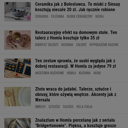
Ceramika jak z Bolesławca. Te miski z Sinsay
kosztują niecałe 20 zł. Jak ręcznie robione
CERAMIKA
FILIŻANKA
KUBEK CERAMICZNY
MISKA
Restauracyjny efekt na domowym stole. Ten
talerz z Homla kosztuje tylko 35 zł
KOMPLET TALERZY
KUCHNIA
TALERZE
WYPOSAŻENIE KUCHNI
Ten zestaw sprawia, że sushi wygląda jak z
dobrej restauracji. W Homla za jedyne 79 zł
AKCESORIA KUCHENNE
HOMLA
KUCHNIA
MISKI
Złoto wraca do jadalni. Talerze, sztućce i
obrusy, które ożywią wnętrze. Akcenty jak z
Wersalu
OBRUSY
SZTUĆCE
TALERZE
VILLA ITALIA
Znalazłam w Homla porcelanę jak z serialu
"Bridgertonowie". Piękna, a kosztuje grosze