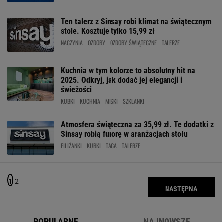
Ten talerz z Sinsay robi klimat na świątecznym
stole. Kosztuje tylko 15,99 zł
NACZYNIA
OZDOBY
OZDOBY ŚWIĄTECZNE
TALERZE
Kuchnia w tym kolorze to absolutny hit na
2025. Odkryj, jak dodać jej elegancji i
świeżości
KUBKI
KUCHNIA
MISKI
SZKLANKI
Atmosfera świąteczna za 35,99 zł. Te dodatki z
Sinsay robią furorę w aranżacjach stołu
FILIŻANKI
KUBKI
TACA
TALERZE
1
2
NASTĘPNA
POPULARNE
NAJNOWSZE