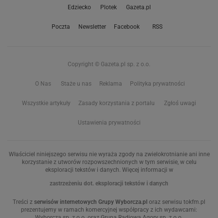
Edziecko
Plotek
Gazeta.pl
Poczta
Newsletter
Facebook
RSS
Copyright © Gazeta.pl sp. z o.o.
O Nas
Staże u nas
Reklama
Polityka prywatności
Wszystkie artykuły
Zasady korzystania z portalu
Zgłoś uwagi
Ustawienia prywatności
Właściciel niniejszego serwisu nie wyraża zgody na zwielokrotnianie ani inne
korzystanie z utworów rozpowszechnionych w tym serwisie, w celu
eksploracji tekstów i danych. Więcej informacji w
zastrzeżeniu dot. eksploracji tekstów i danych
Treści z
serwisów internetowych Grupy Wyborcza.pl
oraz serwisu tokfm.pl
prezentujemy w ramach komercyjnej współpracy z ich wydawcami:
Wyborcza sp. z o.o. oraz Grupą Radiową Agory sp. z o.o.