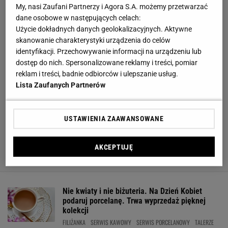
My, nasi Zaufani Partnerzy i Agora S.A. możemy przetwarzać
dane osobowe w następujących celach:
Użycie dokładnych danych geolokalizacyjnych. Aktywne
skanowanie charakterystyki urządzenia do celów
identyfikacji. Przechowywanie informacji na urządzeniu lub
dostęp do nich. Spersonalizowane reklamy i treści, pomiar
reklam i treści, badnie odbiorców i ulepszanie usług.
Lista Zaufanych Partnerów
USTAWIENIA ZAAWANSOWANE
AKCEPTUJĘ
Nie kwiaty i nie biżuteria. Na Dzień Kobiet
podaruj porcelanę. Trwa wyprzedaż pięknej
kolekcji
FILIŻANKA
SERWIS KAWOWY
SERWIS PORCELANOWY
TALERZE