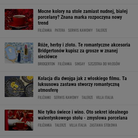
Mocne kolory na stole zamiast nudnej, białej
porcelany? Znana marka rozpoczyna nowy
trend
FILIŻANKA
PATERA
SERWIS KAWOWY
TALERZE
Róże, herby i złoto. Te romantyczne akcesoria
Bridgertonów kupisz za grosze w znanej
sieciówce
BRIDGERTON
FILIŻANKA
SINSAY
SZCZOTKA DO WŁOSÓW
Kolacja dla dwojga jak z włoskiego filmu. Ta
luksusowa zastawa stworzy romantyczną
atmosferę
FILIŻANKI
SERWIS KAWOWY
TALERZE
VILLA ITALIA
Nie tylko świece i wino. Oto sekret idealnego
walentynkowego stołu - zmysłowa porcelana
FILIŻANKA
TALERZE
VILLA ITALIA
ZASTAWA STOŁOWA