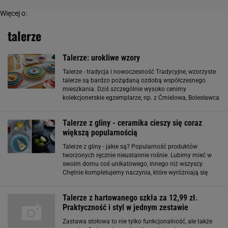
Więcej o:
talerze
Talerze: urokliwe wzory
Talerze - tradycja i nowoczesność Tradycyjne, wzorzyste
talerze są bardzo pożądaną ozdobą współczesnego
mieszkania. Dziś szczególnie wysoko cenimy
kolekcjonerskie egzemplarze, np. z Ćmielowa, Bolesławca
czy Wałbrzycha. Zdobią one zarówno tradycyjnie
urządzone wnętrza, jak
Talerze z gliny - ceramika cieszy się coraz
większą popularnością
Talerze z gliny - jakie są? Popularność produktów
tworzonych ręcznie nieustannie rośnie. Lubimy mieć w
swoim domu coś unikatowego, innego niż wszyscy.
Chętnie kompletujemy naczynia, które wyróżniają się
wyglądem. Zdecydowanie coraz większa część z nas
rezygnuje z białych czy przezroczystych zastaw
Talerze z hartowanego szkła za 12,99 zł.
Praktyczność i styl w jednym zestawie
Zastawa stołowa to nie tylko funkcjonalność, ale także