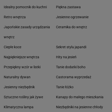
Idealny pomocnik do kuchni
Piękna zastawa
Retro wnętrza
Jesienne ogrzewanie
Japońskie zasady urządzania
Ceramika do wnętrz
wnętrz
Ciepłe koce
Sekret stylu japandi
Najpiękniejsze wnętrza
Hity na jesień
Przepiękny wzór w listki
Tanie dodatki boho
Naturalny dywan
Castorama wyprzedaż
Jesienny niezbędnik
Tanie łóżko
Sztuczne rośliny jak żywe
Kanapy do małego mieszkania
Klimatyczna lampa
Niezbędniki na jesienne chłody