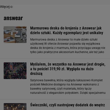
Więcej o:
answear
Marmurowa deska do krojenia z Answear jak
dzieło sztuki. Każdy egzemplarz jest unikalny
Marmurowa deska z Answear to małe dzieło sztuki
użytkowej W ofercie Answear pojawiła się wyjątkowa
deska do krojenia z marmuru, która przyciąga uwagę nie
tylko jako praktyczne akcesorium kuchenne, ale też jako
designerski element wystroju. Wielobarwny kamień
naturalny sprawia, że każda sztuka różni
Myślałem, że wszystko na Answear jest drogie,
a tu pościel 319,90 zł. Wygląda na dużo
droższą
Satynowa bawełna, która wygląda luksusowo Komplet
pościeli Medicine dostępny na Answear wykonano z
bawełny satynowej, czyli materiału, który łączy
naturalność z eleganckim połyskiem. Dzięki specjalnemu
splotowi tkanina jest jednocześnie miękka, gładka i
przewiewna, co przekłada się na wysoki
Świeczniki, czyli nastrojowy dodatek do wnętrz