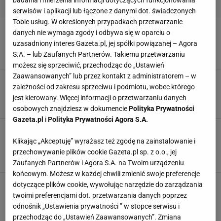
badania i mierzenia informacji dotyczących funkcjonowania
serwisów i aplikacji lub łączone z danymi dot. świadczonych
Tobie usług. W określonych przypadkach przetwarzanie
Zapachowe świece i dyfuzory. Tak wprowadzisz
danych nie wymaga zgody i odbywa się w oparciu o
do wnętrza domu wiosenną świeżość bez
uzasadniony interes Gazeta.pl, jej spółki powiązanej – Agora
remontu
S.A. – lub Zaufanych Partnerów. Takiemu przetwarzaniu
ANSWEAR
DYFUZOR
DYFUZOR ZAPACHOWY
KADZIDŁO
możesz się sprzeciwić, przechodząc do „Ustawień
Zaawansowanych” lub przez kontakt z administratorem – w
Moda na włoskie rośliny. Ogród jak z Toskanii,
zależności od zakresu sprzeciwu i podmiotu, wobec którego
ale to Polska
jest kierowany. Więcej informacji o przetwarzaniu danych
ANSWEAR
DONICA
DONICE
KONEWKA
osobowych znajdziesz w dokumencie
Polityka Prywatności
Gazeta.pl
i
Polityka Prywatności Agora S.A.
Wzorzysta pościel jak z luksusowego
apartamentu. Medicine nie zawodzi piękną
Klikając „Akceptuję” wyrażasz też zgodę na zainstalowanie i
kolekcją
przechowywanie plików cookie Gazeta.pl sp. z o.o., jej
ANSWEAR
KOMPLET POŚCIELI
POŚCIEL
ŚWIECA ZAPACHOWA
Zaufanych Partnerów i Agora S.A. na Twoim urządzeniu
końcowym. Możesz w każdej chwili zmienić swoje preferencje
Zaglądamy do wnętrz Margot Robbie. Są tutaj
dotyczące plików cookie, wywołując narzędzie do zarządzania
kultowe plakaty i meble z planu filmu "Barbie"
twoimi preferencjami dot. przetwarzania danych poprzez
ANSWEAR
BLOOMINGVILLE
odnośnik „Ustawienia prywatności ” w stopce serwisu i
przechodząc do „Ustawień Zaawansowanych”. Zmiana