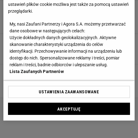
ustawień plików cookie możliwa jest także za pomocą ustawień
3 pomysły na stół wielkanocny jak z magazynu
przeglądarki.
wnętrzarskiego. Ta luksusowa marka robi
robotę
My, nasi Zaufani Partnerzy i Agora S.A. możemy przetwarzać
ANSWEAR
BLOOMINGVILLE
ĆMIELÓW
dane osobowe w następujących celach:
Użycie dokładnych danych geolokalizacyjnych. Aktywne
Domowe SPA krok po kroku. Jak stworzyć
skanowanie charakterystyki urządzenia do celów
relaksującą przestrzeń we własnej łazience?
identyfikacji. Przechowywanie informacji na urządzeniu lub
ANSWEAR
RĘCZNIK
SZLAFROK
ŚWIECA ZAPACHOWA
dostęp do nich. Spersonalizowane reklamy i treści, pomiar
reklam i treści, badnie odbiorców i ulepszanie usług.
Vintage glass - szkło z lat 80. powraca.
Lista Zaufanych Partnerów
Kolorowe kieliszki i rżnięty kryształ rządzą na
stole
AMSTERDAM
ANSWEAR
DZBANEK
KIELISZEK
USTAWIENIA ZAAWANSOWANE
AKCEPTUJĘ