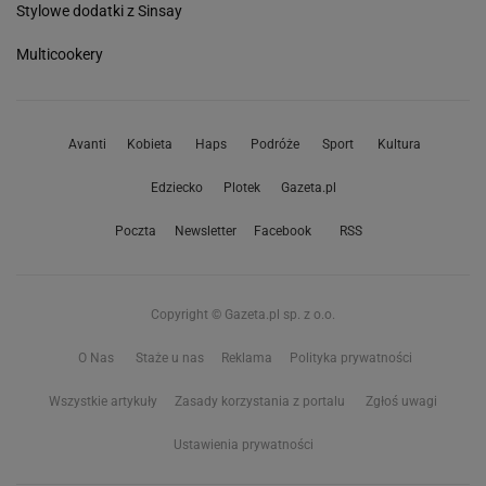
Stylowe dodatki z Sinsay
Multicookery
Avanti
Kobieta
Haps
Podróże
Sport
Kultura
Edziecko
Plotek
Gazeta.pl
Poczta
Newsletter
Facebook
RSS
Copyright © Gazeta.pl sp. z o.o.
O Nas
Staże u nas
Reklama
Polityka prywatności
Wszystkie artykuły
Zasady korzystania z portalu
Zgłoś uwagi
Ustawienia prywatności