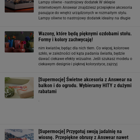
Lampy oliwne - nastrojowy dodatek W sklepie
internetowym Answear znajdziesz przepiękne akcesoria
pasujące do wnętrz urządzonych w rozmaitym stylu.
Lampy oliwne to nastrojowy dodatek idealny na długie
jesienno-zimowe wieczory. Modele z kolekcji Philippi
wykonany z aluminium i szkła doskonale wpiszą
Wazony, które będą pięknymi ozdobami stołu.
Formy i kolory zachwycają!
nim kwiatów, będąc dla nich tłem. Co więcej, kolorowe
szkło, w zależności od kąta padania światła, będzie
dawać ciekawe efekty wizualne. Jeśli szukasz modelu o
ciekawym designie i pięknej kolorystyce, zajrzyj
koniecznie do Answear. Pastelowe wazony o
nowoczesnych formach Jeśli marzy ci się designerski i
[Supermocje] Świetne akcesoria z Answear na
modny
balkon i do ogrodu. Wybieramy HITY z dużymi
rabatami
.
[Supermocje] Przygotuj swoją jadalnię na
wiosnę. Przepiękne obrusy z Answear nawet