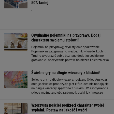
50% taniej
.
Oryginalne pojemniki na przyprawy. Dodaj
charakteru swojemu stołowi!
Pojemnik na przyprawy, czyli stylowe opakowanie
Pojemnik na przyprawy to niezbędnik w każdej kuchni.
Trudno wyobrazić sobie bez tego dodatku codzienne
gotowanie i spożywanie potraw. Solniczka i pieprzniczka
to klasyka, która odnajdzie się na każdym stole. W
sklepie internetowym Answear znajdziesz
Świetne gry na długie wieczory z bliskimi!
Świetne gry na długie wieczory: logiczne Sklep Answear
oferuje ciekawe propozycje gier, które idealnie nadają się
na długie wieczory spędzone z bliskimi. W asortymencie
sklepu można znaleźć zarówno klasyki, jak i nowsze
pozycje, które sprawdzą się w różnych grupach
wiekowych i towarzyskich. Gry
Wzorzysta pościel podkręci charakter twojej
sypialni. Postaw na jakość i wzór!