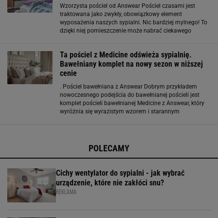
Wzorzysta pościel od Answear Pościel czasami jest
traktowana jako zwykły, obowiązkowy element
wyposażenia naszych sypialni. Nic bardziej mylnego! To
dzięki niej pomieszczenie może nabrać ciekawego
charakteru, szczególnie jeśli to łóżko znajduje się w
centrum uwagi. Od kilku sezonów dekoratorzy
Ta pościel z Medicine odświeża sypialnię.
Bawełniany komplet na nowy sezon w niższej
cenie
. Pościel bawełniana z Answear Dobrym przykładem
nowoczesnego podejścia do bawełnianej pościeli jest
komplet pościeli bawełnianej Medicine z Answear, który
wyróżnia się wyrazistym wzorem i starannym
wykonaniem. To propozycja dla osób, które chcą
połączyć komfort snu z charakterem we wnętrzu i
traktują
POLECAMY
Cichy wentylator do sypialni - jak wybrać
urządzenie, które nie zakłóci snu?
REKLAMA