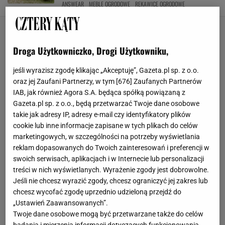
ANSWEAR
MEBLE OGRODOWE
RĘKAWICE OGRODOWE
Droga Użytkowniczko, Drogi Użytkowniku,
jeśli wyrazisz zgodę klikając „Akceptuję”, Gazeta.pl sp. z o.o.
oraz jej Zaufani Partnerzy, w tym [
676
] Zaufanych Partnerów
IAB, jak również Agora S.A. będąca spółką powiązaną z
Gazeta.pl sp. z o.o., będą przetwarzać Twoje dane osobowe
takie jak adresy IP, adresy e-mail czy identyfikatory plików
cookie lub inne informacje zapisane w tych plikach do celów
marketingowych, w szczególności na potrzeby wyświetlania
reklam dopasowanych do Twoich zainteresowań i preferencji w
swoich serwisach, aplikacjach i w Internecie lub personalizacji
treści w nich wyświetlanych. Wyrażenie zgody jest dobrowolne.
Jeśli nie chcesz wyrazić zgody, chcesz ograniczyć jej zakres lub
chcesz wycofać zgodę uprzednio udzieloną przejdź do
„Ustawień Zaawansowanych”.
Twoje dane osobowe mogą być przetwarzane także do celów