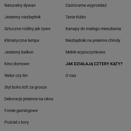
Naturalny dywan
Castorama wyprzedaż
Jesienny niezbędnik
Tanie łóżko
Sztuczne rośliny jak żywe
Kanapy do małego mieszkania
Klimatyczna lampa
Niezbędniki na jesienne chłody
Jesienny balkon
Meble wypoczynkowe
Kino domowe
JAK DZIAŁAJĄ CZTERY KĄTY?
Welur czy len
O nas
Styl boho loft za grosze
Dekoracje jesienne na okna
Fotele gamingowe
Pościel z kory