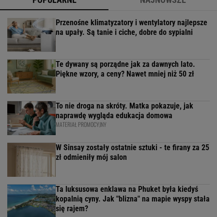
Przenośne klimatyzatory i wentylatory najlepsze
na upały. Są tanie i ciche, dobre do sypialni
Te dywany są porządne jak za dawnych lato.
Piękne wzory, a ceny? Nawet mniej niż 50 zł
To nie droga na skróty. Matka pokazuje, jak
naprawdę wygląda edukacja domowa
MATERIAŁ PROMOCYJNY
W Sinsay zostały ostatnie sztuki - te firany za 25
zł odmieniły mój salon
Ta luksusowa enklawa na Phuket była kiedyś
kopalnią cyny. Jak "blizna" na mapie wyspy stała
się rajem?