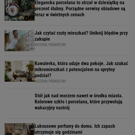
Elegancka porcelana to strzał w dziesiątkę na
prezent ślubny. Porządne serwisy obiadowe są
teraz w świetnych cenach
Jak czytać rzuty mieszkań? Uniknij błędów przy
zakupie
MATERIAŁ PROMOCYJNY
Kawalerka, która udaje dwa pokoje. Jak szukać
mikromieszkań z potencjałem na sprytny
podział?
MATERIAŁ PROMOCYJNY
Stół jak nad morzem nawet w środku miasta.
Kolorowe szkło i porcelana, które przywołują
wakacyjny nastrój
Luksusowe perfumy do domu. Ich zapach
utrzymuje się godzinami