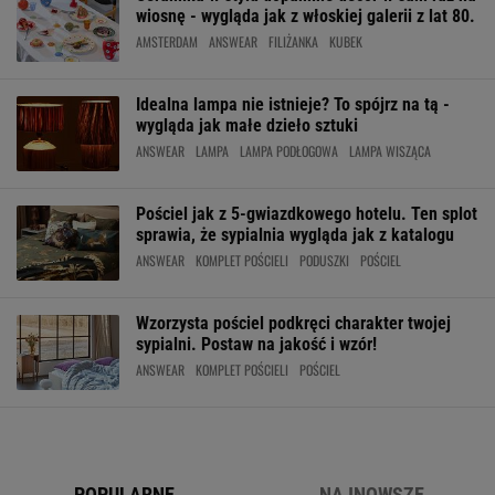
wiosnę - wygląda jak z włoskiej galerii z lat 80.
AMSTERDAM
ANSWEAR
FILIŻANKA
KUBEK
Idealna lampa nie istnieje? To spójrz na tą -
wygląda jak małe dzieło sztuki
ANSWEAR
LAMPA
LAMPA PODŁOGOWA
LAMPA WISZĄCA
Pościel jak z 5-gwiazdkowego hotelu. Ten splot
sprawia, że sypialnia wygląda jak z katalogu
ANSWEAR
KOMPLET POŚCIELI
PODUSZKI
POŚCIEL
Wzorzysta pościel podkręci charakter twojej
sypialni. Postaw na jakość i wzór!
ANSWEAR
KOMPLET POŚCIELI
POŚCIEL
POPULARNE
NAJNOWSZE