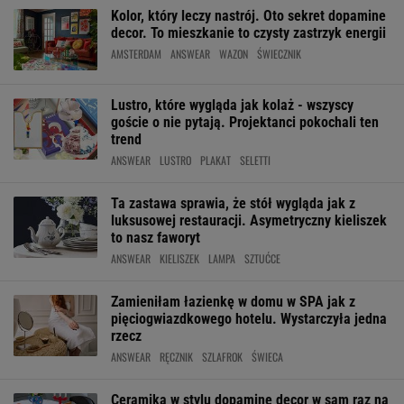
Kolor, który leczy nastrój. Oto sekret dopamine
decor. To mieszkanie to czysty zastrzyk energii
AMSTERDAM
ANSWEAR
WAZON
ŚWIECZNIK
Lustro, które wygląda jak kolaż - wszyscy
goście o nie pytają. Projektanci pokochali ten
trend
ANSWEAR
LUSTRO
PLAKAT
SELETTI
Ta zastawa sprawia, że stół wygląda jak z
luksusowej restauracji. Asymetryczny kieliszek
to nasz faworyt
ANSWEAR
KIELISZEK
LAMPA
SZTUĆCE
Zamieniłam łazienkę w domu w SPA jak z
pięciogwiazdkowego hotelu. Wystarczyła jedna
rzecz
ANSWEAR
RĘCZNIK
SZLAFROK
ŚWIECA
Ceramika w stylu dopamine decor w sam raz na